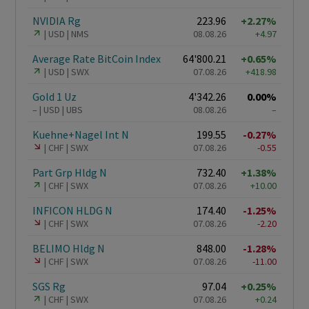
NVIDIA Rg
223.96
+2.27%
USD
NMS
08.08.26
+4.97
Average Rate BitCoin Index
64'800.21
+0.65%
USD
SWX
07.08.26
+418.98
Gold 1 Uz
4'342.26
0.00%
–
USD
UBS
08.08.26
–
Kuehne+Nagel Int N
199.55
-0.27%
CHF
SWX
07.08.26
-0.55
Part Grp Hldg N
732.40
+1.38%
CHF
SWX
07.08.26
+10.00
INFICON HLDG N
174.40
-1.25%
CHF
SWX
07.08.26
-2.20
BELIMO Hldg N
848.00
-1.28%
CHF
SWX
07.08.26
-11.00
SGS Rg
97.04
+0.25%
CHF
SWX
07.08.26
+0.24