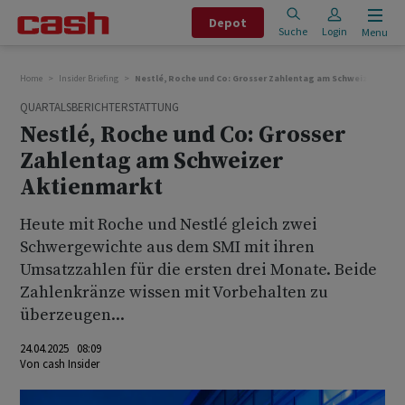
Depot
Suche
Login
Menu
Home
Insider Briefing
Nestlé, Roche und Co: Grosser Zahlentag am Schweizer Akti
QUARTALSBERICHTERSTATTUNG
Nestlé, Roche und Co: Grosser
Zahlentag am Schweizer
Aktienmarkt
Heute mit Roche und Nestlé gleich zwei
Schwergewichte aus dem SMI mit ihren
Umsatzzahlen für die ersten drei Monate. Beide
Zahlenkränze wissen mit Vorbehalten zu
überzeugen...
24.04.2025 08:09
Von
cash Insider