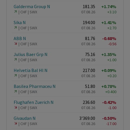
Galderma Group N
181.35
+1.74%
CHF
SWX
07.08.26
+3.10
Sika N
194.00
+1.41%
CHF
SWX
07.08.26
+2.70
ABB N
81.76
-0.68%
CHF
SWX
07.08.26
-0.56
Julius Baer Grp N
75.16
+1.35%
CHF
SWX
07.08.26
+1.00
Helvetia Bal Hl N
217.00
+0.09%
CHF
SWX
07.08.26
+0.20
Basilea Pharmaceu N
51.80
+0.78%
CHF
SWX
07.08.26
+0.400
Flughafen Zuerich N
236.60
-0.42%
CHF
SWX
07.08.26
-1.00
Givaudan N
3'369.00
-0.50%
CHF
SWX
07.08.26
-17.00