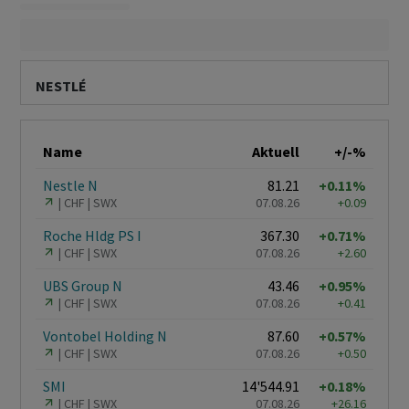
NESTLÉ
Name
Aktuell
+/-%
Nestle N
81.21
+0.11%
CHF
SWX
07.08.26
+0.09
Roche Hldg PS I
367.30
+0.71%
CHF
SWX
07.08.26
+2.60
UBS Group N
43.46
+0.95%
CHF
SWX
07.08.26
+0.41
Vontobel Holding N
87.60
+0.57%
CHF
SWX
07.08.26
+0.50
SMI
14'544.91
+0.18%
CHF
SWX
07.08.26
+26.16