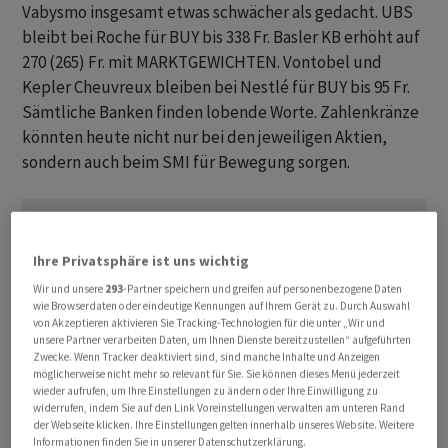
Vabysmo insgesamt etwas schwächer als gedacht. UBS
bleibt bei Roche für BUY bis 338 Fr. Basler KB erhöht auf
270 (265) Fr. mit MARKTGEWICHTEN. Vontobel und
Kepler Cheuvreux bleiben bei Nestlé für BUY bis 95 Fr.
Sämtliche Banken finden lobende Worte. Zahlenkränze
könnten heute nicht nur bei den jeweiligen Aktien,
sondern auch beim SMI für Bewegung sorgen.
Ihre Privatsphäre ist uns wichtig
Wir und unsere
293
-Partner speichern und greifen auf personenbezogene Daten
wie Browserdaten oder eindeutige Kennungen auf Ihrem Gerät zu. Durch Auswahl
von Akzeptieren aktivieren Sie Tracking-Technologien für die unter „Wir und
unsere Partner verarbeiten Daten, um Ihnen Dienste bereitzustellen“ aufgeführten
Zwecke. Wenn Tracker deaktiviert sind, sind manche Inhalte und Anzeigen
möglicherweise nicht mehr so relevant für Sie. Sie können dieses Menü jederzeit
wieder aufrufen, um Ihre Einstellungen zu ändern oder Ihre Einwilligung zu
widerrufen, indem Sie auf den Link Voreinstellungen verwalten am unteren Rand
der Webseite klicken. Ihre Einstellungen gelten innerhalb unseres Website. Weitere
Informationen finden Sie in unserer Datenschutzerklärung.