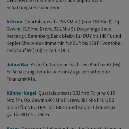
UNDERWEIGHT. Nimmt bloss homöopathische
Schätzungsrevisionen vor.
Inficon
: Quartalsumsatz 158.3 Mio $ (erw. 163 Mio $). Op.
Gewinn 31.9 Mio $ (erw. 32.2 Mio $). Diesjährige Ziele
bestätigt. Berenberg Bank bleibt für BUY bis 140 Fr. und
Kepler Cheuvreux immerhin für BUY bis 128 Fr. Vontobel
senkt auf 99 (110) Fr. mit HOLD.
Julius Bär
: Aktie für Goldman Sachs ein Kauf bis 61 (66)
Fr. Schätzungsreduktionen im Zuge verhaltenerer
Finanzmärkte.
Kühne+Nagel
: Quartalsumsatz 6.33 Mrd Fr. (erw. 6.15
Mrd Fr.). Op. Gewinn 402 Mio Fr. (erw. 382 Mio Fr.). UBS
bleibt für NEUTRAL bis 190 Fr. und Kepler Cheuvreux
gar für BUY bis 250 Fr.
Kuros
: Grösserer Titelverkauf aus der Teppich-Etage in