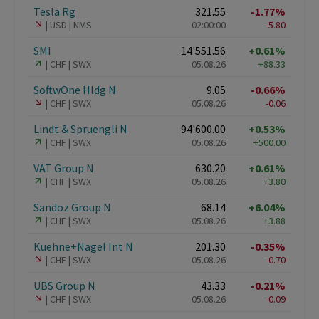
Tesla Rg
321.55
-1.77%
USD
NMS
02:00:00
-5.80
SMI
14'551.56
+0.61%
CHF
SWX
05.08.26
+88.33
SoftwOne Hldg N
9.05
-0.66%
CHF
SWX
05.08.26
-0.06
Lindt & Spruengli N
94'600.00
+0.53%
CHF
SWX
05.08.26
+500.00
VAT Group N
630.20
+0.61%
CHF
SWX
05.08.26
+3.80
Sandoz Group N
68.14
+6.04%
CHF
SWX
05.08.26
+3.88
Kuehne+Nagel Int N
201.30
-0.35%
CHF
SWX
05.08.26
-0.70
UBS Group N
43.33
-0.21%
CHF
SWX
05.08.26
-0.09