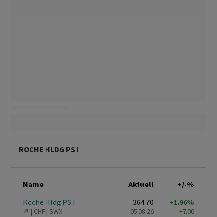
ROCHE HLDG PS I
Name
Aktuell
+/-%
Roche Hldg PS I
364.70
+1.96%
CHF
SWX
05.08.26
+7.00