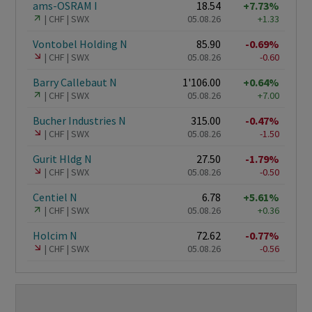
ams-OSRAM I
18.54
+7.73%
CHF
SWX
05.08.26
+1.33
Vontobel Holding N
85.90
-0.69%
CHF
SWX
05.08.26
-0.60
Barry Callebaut N
1'106.00
+0.64%
CHF
SWX
05.08.26
+7.00
Bucher Industries N
315.00
-0.47%
CHF
SWX
05.08.26
-1.50
Gurit Hldg N
27.50
-1.79%
CHF
SWX
05.08.26
-0.50
Centiel N
6.78
+5.61%
CHF
SWX
05.08.26
+0.36
Holcim N
72.62
-0.77%
CHF
SWX
05.08.26
-0.56