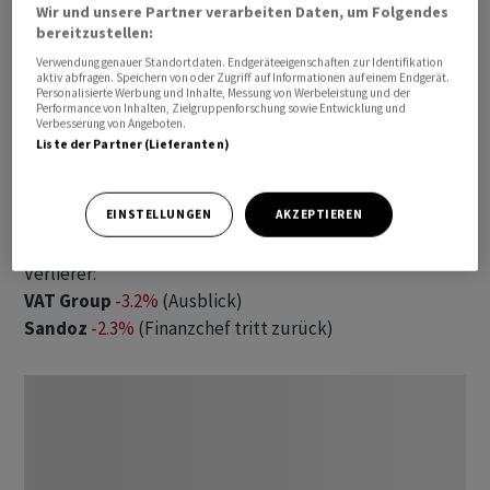
Wir und unsere Partner verarbeiten Daten, um Folgendes
bereitzustellen:
Verwendung genauer Standortdaten. Endgeräteeigenschaften zur Identifikation
aktiv abfragen. Speichern von oder Zugriff auf Informationen auf einem Endgerät.
Personalisierte Werbung und Inhalte, Messung von Werbeleistung und der
Performance von Inhalten, Zielgruppenforschung sowie Entwicklung und
Diese Aktien schlagen vorbörslich aus
Verbesserung von Angeboten.
Liste der Partner (Lieferanten)
Gewinner:
Huber+Suhner
+1.8%
(Zahlen, Ausblick)
EINSTELLUNGEN
AKZEPTIEREN
SoftwareOne
+1.8%
(Bain Capital)
Verlierer:
VAT Group
-3.2%
(Ausblick)
Sandoz
-2.3%
(Finanzchef tritt zurück)