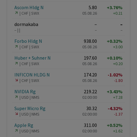
Ascom Hldg N
5.80
+3.76%
CHF
SWX
05.08.26
+0.21
dormakaba
–
–
–
–
–
Forbo Hldg N
938.00
+0.32%
CHF
SWX
05.08.26
+3.00
Huber + Suhner N
197.60
+0.10%
CHF
SWX
05.08.26
+0.20
INFICON HLDG N
174.20
-1.02%
CHF
SWX
05.08.26
-1.80
NVIDIA Rg
219.22
+3.43%
USD
NMS
02:00:00
+7.28
Super Micro Rg
30.32
-4.32%
USD
NMS
02:00:00
-1.37
Apple Rg
311.00
+0.52%
USD
NMS
02:00:00
+1.62