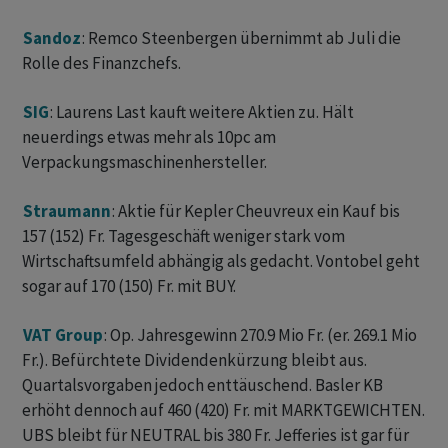
Sandoz
: Remco Steenbergen übernimmt ab Juli die
Rolle des Finanzchefs.
SIG
: Laurens Last kauft weitere Aktien zu. Hält
neuerdings etwas mehr als 10pc am
Verpackungsmaschinenhersteller.
Straumann
: Aktie für Kepler Cheuvreux ein Kauf bis
157 (152) Fr. Tagesgeschäft weniger stark vom
Wirtschaftsumfeld abhängig als gedacht. Vontobel geht
sogar auf 170 (150) Fr. mit BUY.
VAT Group
: Op. Jahresgewinn 270.9 Mio Fr. (er. 269.1 Mio
Fr.). Befürchtete Dividendenkürzung bleibt aus.
Quartalsvorgaben jedoch enttäuschend. Basler KB
erhöht dennoch auf 460 (420) Fr. mit MARKTGEWICHTEN.
UBS bleibt für NEUTRAL bis 380 Fr. Jefferies ist gar für