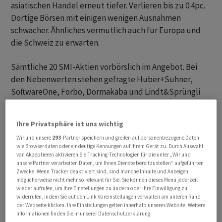
asiatischen Handel erneut tiefer. Verlieren bis zu 0.4pc.
Dortige Börsen mit einigen wenigen Ausnahmen
schwächer. Ähnliches vermutlich auch für Europa und
die Schweiz zu erwarten.
Sämtliche 20 SMI-Aktien vorbörslich im Angebot. Bei
den Nebenwerten stehen gefragte Huber+Suhner,
SoftwareOne, Forbo, Dormakaba und Lindt&Sprüngli
schwächeren Inficon, VAT Group und Sandoz gegenüber.
Ihre Privatsphäre ist uns wichtig
Wir und unsere
293
-Partner speichern und greifen auf personenbezogene Daten
wie Browserdaten oder eindeutige Kennungen auf Ihrem Gerät zu. Durch Auswahl
von Akzeptieren aktivieren Sie Tracking-Technologien für die unter „Wir und
unsere Partner verarbeiten Daten, um Ihnen Dienste bereitzustellen“ aufgeführten
Zwecke. Wenn Tracker deaktiviert sind, sind manche Inhalte und Anzeigen
möglicherweise nicht mehr so relevant für Sie. Sie können dieses Menü jederzeit
wieder aufrufen, um Ihre Einstellungen zu ändern oder Ihre Einwilligung zu
widerrufen, indem Sie auf den Link Voreinstellungen verwalten am unteren Rand
der Webseite klicken. Ihre Einstellungen gelten innerhalb unseres Website. Weitere
Informationen finden Sie in unserer Datenschutzerklärung.