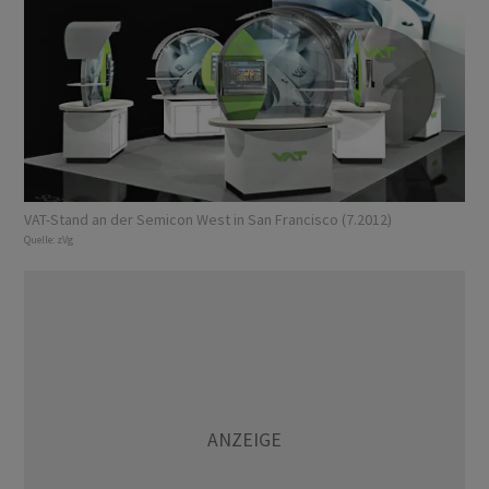
VAT-Stand an der Semicon West in San Francisco (7.2012)
Quelle:
zVg