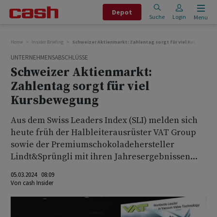
Depot
Suche
Login
Menu
Home
Insider Briefing
Schweizer Aktienmarkt: Zahlentag sorgt für viel Kursbeweg
UNTERNEHMENSABSCHLÜSSE
Schweizer Aktienmarkt:
Zahlentag sorgt für viel
Kursbewegung
Aus dem Swiss Leaders Index (SLI) melden sich
heute früh der Halbleiterausrüster VAT Group
sowie der Premiumschokoladehersteller
Lindt&Sprüngli mit ihren Jahresergebnissen...
05.03.2024 08:09
Von
cash Insider