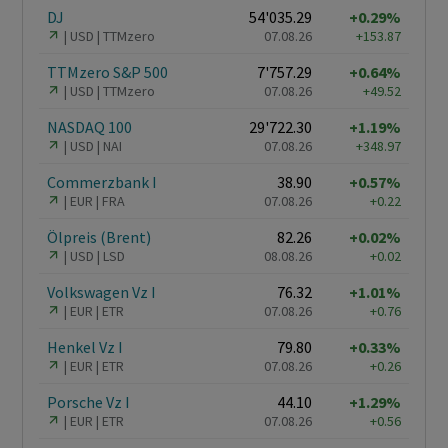
DJ
54'035.29
+0.29%
USD
TTMzero
07.08.26
+153.87
TTMzero S&P 500
7'757.29
+0.64%
USD
TTMzero
07.08.26
+49.52
NASDAQ 100
29'722.30
+1.19%
USD
NAI
07.08.26
+348.97
Commerzbank I
38.90
+0.57%
EUR
FRA
07.08.26
+0.22
Ölpreis (Brent)
82.26
+0.02%
USD
LSD
08.08.26
+0.02
Volkswagen Vz I
76.32
+1.01%
EUR
ETR
07.08.26
+0.76
Henkel Vz I
79.80
+0.33%
EUR
ETR
07.08.26
+0.26
Porsche Vz I
44.10
+1.29%
EUR
ETR
07.08.26
+0.56