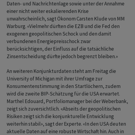
Daten- und Nachrichtenlage sowie unter der Annahme
einer nicht weiter eskalierenden Krise
unwahrscheinlich, sagt Ökonom Carsten Klude von MM
Warburg. «Vielmehr dürften die ‌EZB und die Fed den
exogenen geopolitischen Schock und den damit
verbundenen Energiepreisschock zwar
berücksichtigen, der Einfluss auf die tatsächliche
Zinsentscheidung dürfte jedoch begrenzt bleiben.»
An weiteren Konjunkturdaten steht am Freitag die
University of Michigan mit ihrer Umfrage zur
Konsumentenstimmung ‌in den Startlöchern, zudem
wird die zweite BIP-Schätzung für die USA erwartet.
Marthel Edouard, Portfoliomanager bei der ​Weberbank,
zeigt sich zuversichtlich. «Abseits der geopolitischen
Risiken zeigt sich die konjunkturelle Entwicklung
weiterhin stabil», sagt der Experte. «In den USA deuten
aktuelle Daten auf eine robuste Wirtschaft hin. Auch in