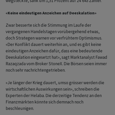
wegsteckte, sank um 1,51 Prozent auf 24'643 Zähler.
«Keine eindeutigen Anzeichen auf Deeskalation»
Zwar besserte sich die Stimmung im Laufe der
vergangenen Handelstagen vorübergehend etwas,
doch Strategen warnen vor verfrühtem Optimismus.
«Der Konflikt dauert weiterhin an, und es ‌gibt keine
eindeutigen Anzeichen dafür, dass eine bedeutende
Deeskalation eingesetzt hat», sagt Marktanalyst Fawad
Razaqzada vom Broker StoneX. ‌Die Börsen seien immer
noch sehr nachrichtengetrieben.
«Je länger der Krieg ​dauert, umso grösser werden die
wirtschaftlichen Auswirkungen sein», schreiben die
Experten der Helaba. Die derzeitige Tendenz an den
Finanzmärkten könnte sich demnach noch
beschleunigen.