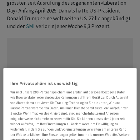
grössten seit Ausrufung des sogenannten «Liberation
Day» Anfang April 2025. Damals hatte US-Präsident
Donald Trump seine weltweiten US-Zölle angekündigt
und der
SMI
verlor in jener Woche 9,3 Prozent.
Ihre Privatsphäre ist uns wichtig
Wir und unsere
293
-Partner speichern und greifen auf personenbezogene Daten
wie Browserdaten oder eindeutige Kennungen auf Ihrem Gerät zu. Durch Auswahl
von Akzeptieren aktivieren Sie Tracking-Technologien für die unter „Wir und
unsere Partner verarbeiten Daten, um Ihnen Dienste bereitzustellen“ aufgeführten
Zwecke. Wenn Tracker deaktiviert sind, sind manche Inhalte und Anzeigen
möglicherweise nicht mehr so relevant für Sie. Sie können dieses Menü jederzeit
wieder aufrufen, um Ihre Einstellungen zu ändern oder Ihre Einwilligung zu
widerrufen, indem Sie auf den Link Voreinstellungen verwalten am unteren Rand
Der Gesamtmarkt gemessen am breiten
Swiss
der Webseite klicken. Ihre Einstellungen gelten innerhalb unseres Website. Weitere