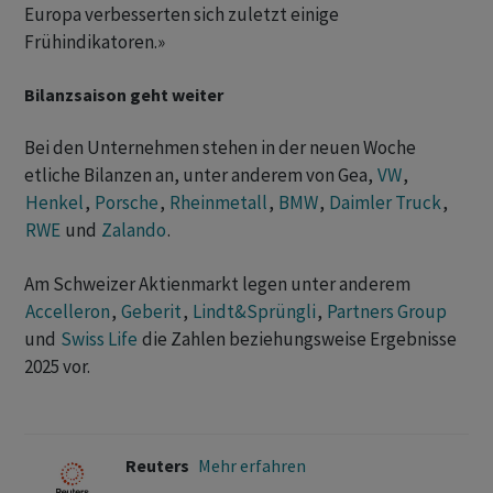
Europa verbesserten sich zuletzt einige
Frühindikatoren.»
Bilanzsaison geht weiter
Bei den Unternehmen stehen in der neuen Woche
etliche Bilanzen an, unter anderem von Gea,
VW
,
Henkel
,
Porsche
, ‌
Rheinmetall
,
BMW
,
Daimler Truck
,
RWE
und
Zalando
.
Am Schweizer Aktienmarkt legen unter anderem
Accelleron
,
Geberit
,
Lindt&Sprüngli
,
Partners Group
und
Swiss Life
die Zahlen beziehungsweise Ergebnisse
2025 vor.
Reuters
Mehr erfahren