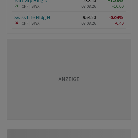
Part Grp Hldg N
732.40
+1.38%
CHF
SWX
07.08.26
+10.00
Swiss Life Hldg N
954.20
-0.04%
CHF
SWX
07.08.26
-0.40