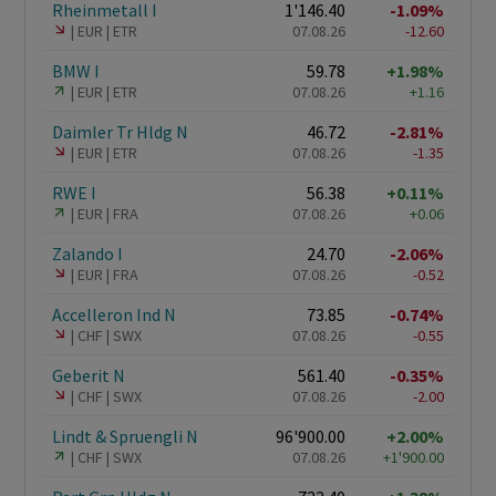
Rheinmetall I
1'146.40
-1.09%
EUR
ETR
07.08.26
-12.60
BMW I
59.78
+1.98%
EUR
ETR
07.08.26
+1.16
Daimler Tr Hldg N
46.72
-2.81%
EUR
ETR
07.08.26
-1.35
RWE I
56.38
+0.11%
EUR
FRA
07.08.26
+0.06
Zalando I
24.70
-2.06%
EUR
FRA
07.08.26
-0.52
Accelleron Ind N
73.85
-0.74%
CHF
SWX
07.08.26
-0.55
Geberit N
561.40
-0.35%
CHF
SWX
07.08.26
-2.00
Lindt & Spruengli N
96'900.00
+2.00%
CHF
SWX
07.08.26
+1'900.00