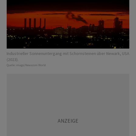
Industrieller Sonnenuntergang mit Schornsteinen über Newark, USA
(2023).
Quelle:
imago/Newscom World