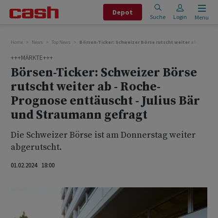
Depot
Suche
Login
Menu
Home
News
Top News
Börsen-Ticker: Schweizer Börse rutscht weiter ab - Roche
+++MÄRKTE+++
Börsen-Ticker: Schweizer Börse
rutscht weiter ab - Roche-
Prognose enttäuscht - Julius Bär
und Straumann gefragt
Die Schweizer Börse ist am Donnerstag weiter
abgerutscht.
01.02.2024 18:00