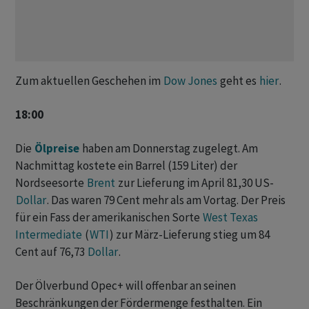
Zum aktuellen Geschehen im
Dow Jones
geht es
hier
.
18:00
Die
Ölpreise
haben am Donnerstag zugelegt. Am
Nachmittag kostete ein Barrel (159 Liter) der
Nordseesorte
Brent
zur Lieferung im April 81,30 US-
Dollar
. Das waren 79 Cent mehr als am Vortag. Der Preis
für ein Fass der amerikanischen Sorte
West Texas
Intermediate
(
WTI
) zur März-Lieferung stieg um 84
Cent auf 76,73
Dollar
.
Der Ölverbund Opec+ will offenbar an seinen
Beschränkungen der Fördermenge festhalten. Ein