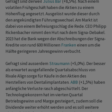
Gefragt sind derweil
Julius Bär
(+8,5%). Nach einem
volatilen Frühgeschäft haben die Aktien zu einem
Höhenflug angesetzt. Ausgelöst wurde dieser durch
den angekündigten Führungswechsel. Am Markt ist
dabei von einem Befreiungsschlag die Rede. CEO Philipp
Rickenbacher nimmt den Hut nach dem Signa-Debakel.
2023 hat die Bank wegen der Abschreibungen der Signa-
Kredite von rund 600 Millionen
Franken
einen um die
Hälfte geringeren Jahresgewinn verbucht.
Gefragt sind ausserdem
Straumann
(+5,0%). Der besser
als erwartet ausgefallende Quartalsabschluss von
Rivale Align sorge für Käufe in den Aktien des
Herstellers von Dentalimplantaten.
ABB
(+1,5%) haben
anfängliche Verluste rasch abgeschüttelt. Der
Technologiekonzern hat im vierten Quartal
Betriebsgewinn und Marge gesteigert, zudem soll die
Dividende weiter erhöht werden und es soll weitere