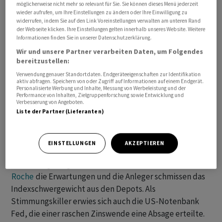
USA. Die Entwicklung wird durch neue Lagerdaten vom
möglicherweise nicht mehr so relevant für Sie. Sie können dieses Menü jederzeit
wieder aufrufen, um Ihre Einstellungen zu ändern oder Ihre Einwilligung zu
Mittwochabend bestätigt, die steigende US-
widerrufen, indem Sie auf den Link Voreinstellungen verwalten am unteren Rand
Rohölvorräte und eine Produktion knapp unter
der Webseite klicken. Ihre Einstellungen gelten innerhalb unseres Website. Weitere
Informationen finden Sie in unserer Datenschutzerklärung.
Rekordniveau erbrachten.
Wir und unsere Partner verarbeiten Daten, um Folgendes
bereitzustellen:
+++
Verwendung genauer Standortdaten. Endgeräteeigenschaften zur Identifikation
aktiv abfragen. Speichern von oder Zugriff auf Informationen auf einem Endgerät.
Personalisierte Werbung und Inhalte, Messung von Werbeleistung und der
17:30
Performance von Inhalten, Zielgruppenforschung sowie Entwicklung und
Verbesserung von Angeboten.
Liste der Partner (Lieferanten)
Der Standardwerteindex
SMI
sank zum Handelsschluss
um 1,2 Prozent auf 11'195 Punkte.
EINSTELLUNGEN
AKZEPTIEREN
Nachdem am Vortag der Pharmariese
Novartis
für lange
Gesichter gesorgt hatte, enttäuscht auch Erzrivale
Roche
die Erwartungen und die Anleger schmissen das
Indexschwergewicht aus den Depots. Als
Stimmungskiller erwies sich auch die US-Notenbank
Fed, die einer raschen Zinswende eine Absage erteilte.