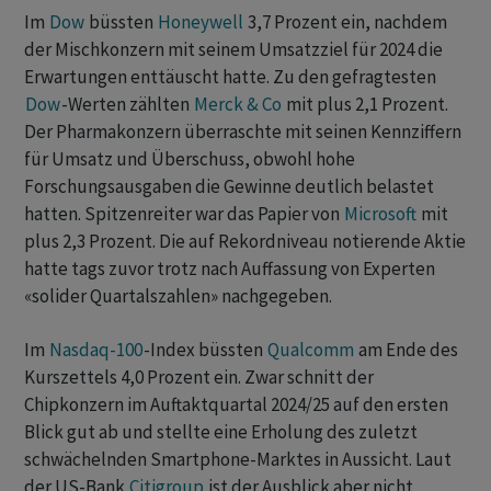
Im
Dow
büssten
Honeywell
3,7 Prozent ein, nachdem
der Mischkonzern mit seinem Umsatzziel für 2024 die
Erwartungen enttäuscht hatte. Zu den gefragtesten
Dow
-Werten zählten
Merck & Co
mit plus 2,1 Prozent.
Der Pharmakonzern überraschte mit seinen Kennziffern
für Umsatz und Überschuss, obwohl hohe
Forschungsausgaben die Gewinne deutlich belastet
hatten. Spitzenreiter war das Papier von
Microsoft
mit
plus 2,3 Prozent. Die auf Rekordniveau notierende Aktie
hatte tags zuvor trotz nach Auffassung von Experten
«solider Quartalszahlen» nachgegeben.
Im
Nasdaq-100
-Index büssten
Qualcomm
am Ende des
Kurszettels 4,0 Prozent ein. Zwar schnitt der
Chipkonzern im Auftaktquartal 2024/25 auf den ersten
Blick gut ab und stellte eine Erholung des zuletzt
schwächelnden Smartphone-Marktes in Aussicht. Laut
der US-Bank
Citigroup
ist der Ausblick aber nicht