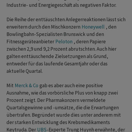
Industrie- und Energiegeschäft als negativen Faktor.
Die Reihe der enttäuschten Anlegerreaktionen lässt sich
erweitern durch den Mischkonzern
Honeywell
, den
Bowlingbahn-Spezialisten Brunswick und den
Fitnessgeräteanbieter
Peloton
, deren Papiere
zwischen 2,9 und 9,2 Prozent abrutschten. Auch hier
galten enttäuschende Zielsetzungen als Grund,
entweder für das laufende Gesamtjahr oder das
aktuelle Quartal.
Mit
Merck & Co
gab es aber auch eine positive
Ausnahme, wie das vorbörsliche Plus von knapp zwei
Prozent zeigt. Der Pharmakonzern vermeldete
Quartalsgewinne und -umsätze, die die Erwartungen
übertrafen. Begründet wurde dies unter anderem mit
der starken Entwicklung des Krebsmedikaments
Keytruda. Der
UBS
-Experte Trung Huynh erwähnte, der