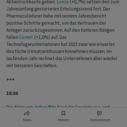
Aktienrückkäufe geben.
Lonza
(+0,7%) setzen den zum
Jahresanfang gestarteten Erholungstrend fort. Der
Pharmazulieferer habe mit seinem Jahresbericht
positive Schritte gemacht, um das Vertrauen der
Anleger zurückzugewinnen. Auf den hinteren Rängen
fallen
Comet
(+1,0%) auf. Das
Technologieunternehmen hat 2023 zwar wie erwartet
deutliche Umsatzeinbussen hinnehmen müssen. Im
laufenden Jahr rechnet das Unternehmen aber wieder
mit besseren Geschäften.
+++
10:30
Die Aktie von
Julius Bär
baut die Gewinne aus und
steigt 6 Prozent.
Roche
verlieren 4 Prozent.
Teilen
Merken
Kommentare