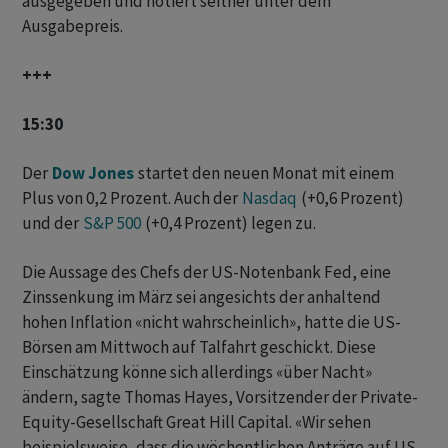
ausgegeben und notiert seither unter dem
Ausgabepreis.
+++
15:30
Der
Dow Jones
startet den neuen Monat mit einem
Plus von 0,2 Prozent. Auch der
Nasdaq
(+0,6 Prozent)
und der
S&P 500
(+0,4 Prozent) legen zu.
Die Aussage des Chefs der US-Notenbank Fed, eine
Zinssenkung im März sei angesichts der anhaltend
hohen Inflation «nicht wahrscheinlich», hatte die US-
Börsen am Mittwoch auf Talfahrt geschickt. Diese
Einschätzung könne sich allerdings «über Nacht»
ändern, sagte Thomas Hayes, Vorsitzender der Private-
Equity-Gesellschaft Great Hill Capital. «Wir sehen
beispielsweise, dass die wöchentlichen Anträge auf US-