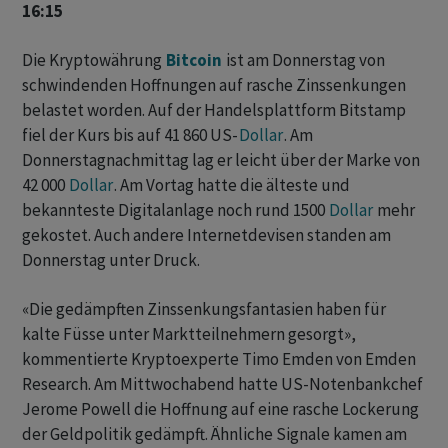
16:15
Die Kryptowährung
Bitcoin
ist am Donnerstag von
schwindenden Hoffnungen auf rasche Zinssenkungen
belastet worden. Auf der Handelsplattform Bitstamp
fiel der Kurs bis auf 41 860 US-
Dollar
. Am
Donnerstagnachmittag lag er leicht über der Marke von
42 000
Dollar
. Am Vortag hatte die älteste und
bekannteste Digitalanlage noch rund 1500
Dollar
mehr
gekostet. Auch andere Internetdevisen standen am
Donnerstag unter Druck.
«Die gedämpften Zinssenkungsfantasien haben für
kalte Füsse unter Marktteilnehmern gesorgt»,
kommentierte Kryptoexperte Timo Emden von Emden
Research. Am Mittwochabend hatte US-Notenbankchef
Jerome Powell die Hoffnung auf eine rasche Lockerung
der Geldpolitik gedämpft. Ähnliche Signale kamen am