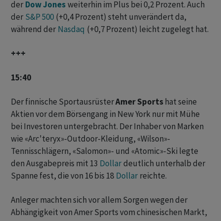
der
Dow Jones
weiterhin im Plus bei 0,2 Prozent. Auch
der
S&P 500
(+0,4 Prozent) steht unverändert da,
während der
Nasdaq
(+0,7 Prozent) leicht zugelegt hat.
+++
15:40
Der finnische Sportausrüster
Amer Sports
hat seine
Aktien vor dem Börsengang in New York nur mit Mühe
bei Investoren untergebracht. Der Inhaber von Marken
wie «Arc'teryx»-Outdoor-Kleidung, «Wilson»-
Tennisschlägern, «Salomon»- und «Atomic»-Ski legte
den Ausgabepreis mit 13
Dollar
deutlich unterhalb der
Spanne fest, die von 16 bis 18
Dollar
reichte.
Anleger machten sich vor allem Sorgen wegen der
Abhängigkeit von Amer Sports vom chinesischen Markt,