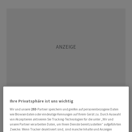
Während der Gaza-Krieg und die allgemeine Lage in
Ihre Privatsphäre ist uns wichtig
Nahost die Risikoaufschläge am Ölmarkt erhöht haben,
Wir und unsere
293
-Partner speichern und greifen auf personenbezogene Daten
kommt Preisdruck von der konjunkturell bedingt
wie Browserdaten oder eindeutige Kennungen auf Ihrem Gerät zu. Durch Auswahl
schwächelnden Nachfrage. Für sinkende Ölpreise
von Akzeptieren aktivieren Sie Tracking-Technologien für die unter „Wir und
unsere Partner verarbeiten Daten, um Ihnen Dienste bereitzustellen“ aufgeführten
spricht auch das hohe Angebot aus Ländern wie den
Zwecke. Wenn Tracker deaktiviert sind, sind manche Inhalte und Anzeigen