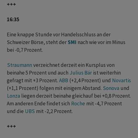
+++
16:35
Eine knappe Stunde vor Handelsschluss an der
Schweizer Börse, steht der
SMI
nach wie vor im Minus
bei -0,7 Prozent.
Straumann
verzeichnet derzeit ein Kursplus von
beinahe 5 Prozent und auch
Julius Bär
ist weiterhin
gefragt mit +3 Prozent.
ABB
(+2,4 Prozent) und
Novartis
(+1,1 Prozent) folgen mit einigem Abstand.
Sonova
und
Lonza
liegen derzeit beinahe gleichauf bei +0,8 Prozent.
Am anderen Ende findet sich
Roche
mit -4,7 Prozent
und die
UBS
mit -2,2 Prozent.
+++