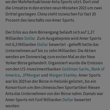
wo der Mehrheitsaktionär Anta Sports sitzt. Dort sind
die Umsätze in den ersten neun Monaten 2023 um zwei
Drittel gestiegen. China steht inzwischen für fast 20
Prozent des Geschäfts von Amer Sports.
Der Erlös aus dem Börsengang beläuft sich auf 1,37
Milliarden
Dollar
. Zum Ausgabepreis wird Amer Sports
mit 6,3 Milliarden
Dollar
bewertet - gehofft hatte das
Unternehmen auf bis zu zehn Milliarden. Die Aktien
werden am Donnerstag zum ersten Mal an der New
Yorker Börse gehandelt. Organisiert wurde die Emission
von den US-Investmentbanken
Goldman Sachs
,
Bank of
America
,
JPMorgan
und
Morgan Stanley
. Amer Sports
war bis 2019 an der Börse in Helsinki gelistet, bis ein
Konsortium um den chinesischen Sportartikel-Riesen
Anta das Unternehmen von der Börse nahm. Damals war
Amer Sports mit fünf Milliarden
Dollar
bewertet
worden.