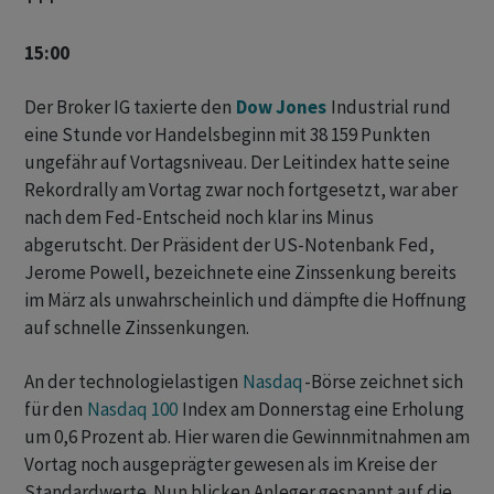
15:00
Der Broker IG taxierte den
Dow Jones
Industrial rund
eine Stunde vor Handelsbeginn mit 38 159 Punkten
ungefähr auf Vortagsniveau. Der Leitindex hatte seine
Rekordrally am Vortag zwar noch fortgesetzt, war aber
nach dem Fed-Entscheid noch klar ins Minus
abgerutscht. Der Präsident der US-Notenbank Fed,
Jerome Powell, bezeichnete eine Zinssenkung bereits
im März als unwahrscheinlich und dämpfte die Hoffnung
auf schnelle Zinssenkungen.
An der technologielastigen
Nasdaq
-Börse zeichnet sich
für den
Nasdaq 100
Index am Donnerstag eine Erholung
um 0,6 Prozent ab. Hier waren die Gewinnmitnahmen am
Vortag noch ausgeprägter gewesen als im Kreise der
Standardwerte. Nun blicken Anleger gespannt auf die