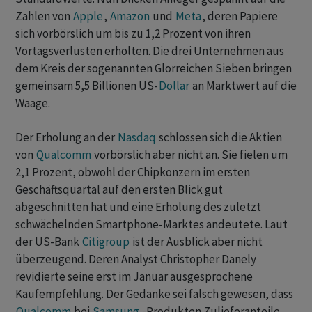
Zahlen von
Apple
,
Amazon
und
Meta
, deren Papiere
sich vorbörslich um bis zu 1,2 Prozent von ihren
Vortagsverlusten erholten. Die drei Unternehmen aus
dem Kreis der sogenannten Glorreichen Sieben bringen
gemeinsam 5,5 Billionen US-
Dollar
an Marktwert auf die
Waage.
Der Erholung an der
Nasdaq
schlossen sich die Aktien
von
Qualcomm
vorbörslich aber nicht an. Sie fielen um
2,1 Prozent, obwohl der Chipkonzern im ersten
Geschäftsquartal auf den ersten Blick gut
abgeschnitten hat und eine Erholung des zuletzt
schwächelnden Smartphone-Marktes andeutete. Laut
der US-Bank
Citigroup
ist der Ausblick aber nicht
überzeugend. Deren Analyst Christopher Danely
revidierte seine erst im Januar ausgesprochene
Kaufempfehlung. Der Gedanke sei falsch gewesen, dass
Qualcomm
bei
Samsung
-Produkten Zulieferanteile