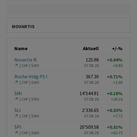
NOVARTIS
Name
Aktuell
+/-%
Novartis N
125.98
+0.64%
CHF
SWX
07.08.26
+0.80
Roche Hldg PS I
367.30
+0.71%
CHF
SWX
07.08.26
+2.60
SMI
14'544.91
+0.18%
CHF
SWX
07.08.26
+26.16
SLI
2'336.65
+0.33%
CHF
SWX
07.08.26
+7.72
SPI
20'509.58
+0.31%
CHF
SWX
07.08.26
+63.73