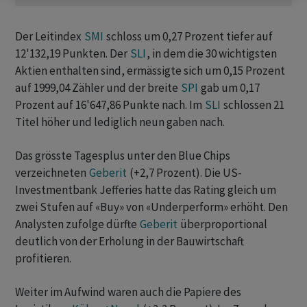
Der Leitindex
SMI
schloss um 0,27 Prozent tiefer auf
12'132,19 Punkten. Der
SLI
, in dem die 30 wichtigsten
Aktien enthalten sind, ermässigte sich um 0,15 Prozent
auf 1999,04 Zähler und der breite
SPI
gab um 0,17
Prozent auf 16'647,86 Punkte nach. Im
SLI
schlossen 21
Titel höher und lediglich neun gaben nach.
Das grösste Tagesplus unter den Blue Chips
verzeichneten
Geberit
(+2,7 Prozent). Die US-
Investmentbank Jefferies hatte das Rating gleich um
zwei Stufen auf «Buy» von «Underperform» erhöht. Den
Analysten zufolge dürfte
Geberit
überproportional
deutlich von der Erholung in der Bauwirtschaft
profitieren.
Weiter im Aufwind waren auch die Papiere des