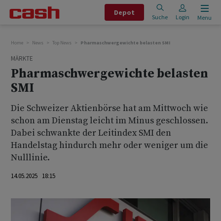
Depot
Suche
Login
Menu
Home
News
Top News
Pharmaschwergewichte belasten SMI
MÄRKTE
Pharmaschwergewichte belasten
SMI
Die Schweizer Aktienbörse hat am Mittwoch wie
schon am Dienstag leicht im Minus geschlossen.
Dabei schwankte der Leitindex SMI den
Handelstag hindurch mehr oder weniger um die
Nulllinie.
14.05.2025 18:15