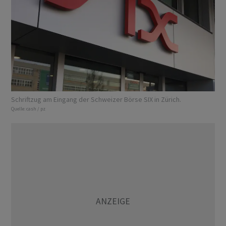
Schriftzug am Eingang der Schweizer Börse SIX in Zürich.
Quelle:
cash / pz