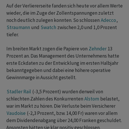
Auf der Verliererseite fanden sich heute vor allem Werte
wieder, die im Zuge der Zollentspannungen zuletzt
noch deutlich zulegen konnten. So schlossen
Adecco
,
Straumann
und
Swatch
zwischen 2,0 und 1,0 Prozent
tiefer.
Im breiten Markt zogen die Papiere von
Zehnder
13
Prozent an. Das Management des Unternehmens hatte
erste Eckdaten zu der Entwicklung im ersten Halbjahr
bekanntgegeben und dabei eine höhere operative
Gewinnmarge in Aussicht gestellt.
Stadler Rail
(-3,5 Prozent) wurden derweil von
schlechten Zahlen des Konkurrenten
Alstom
belastet,
war im Markt zu hören. Die Verluste beim Versicherer
Vaudoise
(-2,3 Prozent, bzw. 14,00 Fr) waren vor allem
dem Dividendenabgang über 24,00 Franken geschuldet.
Ansonsten hätten sie klar positiv geschlossen.