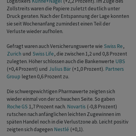
Logistikers
Kühne+Nagel
(+2,2 Prozent). Im Zuge des
Zollstreits waren die Papiere zuletzt deutlich unter
Druck geraten. Nach der Entspannung der Lage konnten
sie seit Wochenanfang zumindest einen Teil der
Verluste wieder aufholen.
Gefragt waren auch Versicherungswerte wie
Swiss Re
,
Zurich
und
Swiss Life
, die zwischen 1,2 und 0,8 Prozent
zulegten. Höher schlossen auch die Bankenwerte
UBS
(+0,4 Prozent) und
Julius Bär
(+1,0 Prozent).
Partners
Group
legten 0,6 Prozent zu.
Die schwergewichtigen Pharmawerte zeigten sich
wieder einmal von der schwachen Seite. So gaben
Roche GS
1,7 Prozent nach.
Novartis
(-0,8 Prozent)
rutschen nach anfänglichen leichten Zugewinnen im
späten Handel noch in die Verlustzone ab. Leicht positiv
zeigten sich dagegen
Nestlé
(+0,1).