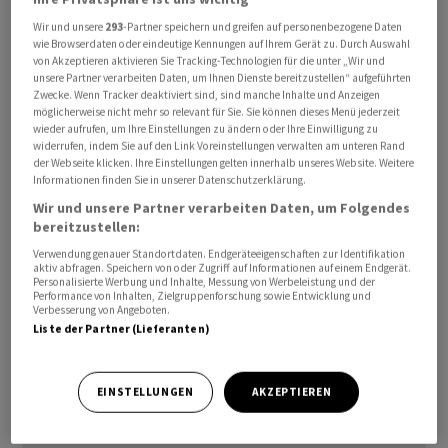
des neuen deutschen Bundeskanzlers Friedrich Merz. Er
Wir und unsere
293
-Partner speichern und greifen auf personenbezogene Daten
wolle vorsichtig vorgehen und der schwächelnden
wie Browserdaten oder eindeutige Kennungen auf Ihrem Gerät zu. Durch Auswahl
deutschen Wirtschaft mit Steuererleichterungen,
von Akzeptieren aktivieren Sie Tracking-Technologien für die unter „Wir und
unsere Partner verarbeiten Daten, um Ihnen Dienste bereitzustellen“ aufgeführten
Infrastruktur-Investitionen wie auch weniger
Zwecke. Wenn Tracker deaktiviert sind, sind manche Inhalte und Anzeigen
Bürokratie unter die Arme greifen, sagte Merz.
möglicherweise nicht mehr so relevant für Sie. Sie können dieses Menü jederzeit
wieder aufrufen, um Ihre Einstellungen zu ändern oder Ihre Einwilligung zu
Gleichzeitig hatte er alle Menschen in Deutschland zu
widerrufen, indem Sie auf den Link Voreinstellungen verwalten am unteren Rand
einer gemeinsamen Kraftanstrengung aufgefordert.
der Webseite klicken. Ihre Einstellungen gelten innerhalb unseres Website. Weitere
Informationen finden Sie in unserer Datenschutzerklärung.
Wir und unsere Partner verarbeiten Daten, um Folgendes
bereitzustellen:
Verwendung genauer Standortdaten. Endgeräteeigenschaften zur Identifikation
aktiv abfragen. Speichern von oder Zugriff auf Informationen auf einem Endgerät.
Personalisierte Werbung und Inhalte, Messung von Werbeleistung und der
Performance von Inhalten, Zielgruppenforschung sowie Entwicklung und
Verbesserung von Angeboten.
Liste der Partner (Lieferanten)
EINSTELLUNGEN
AKZEPTIEREN