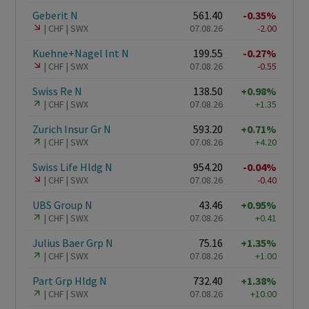
Geberit N
561.40
-0.35%
CHF
SWX
07.08.26
-2.00
Kuehne+Nagel Int N
199.55
-0.27%
CHF
SWX
07.08.26
-0.55
Swiss Re N
138.50
+0.98%
CHF
SWX
07.08.26
+1.35
Zurich Insur Gr N
593.20
+0.71%
CHF
SWX
07.08.26
+4.20
Swiss Life Hldg N
954.20
-0.04%
CHF
SWX
07.08.26
-0.40
UBS Group N
43.46
+0.95%
CHF
SWX
07.08.26
+0.41
Julius Baer Grp N
75.16
+1.35%
CHF
SWX
07.08.26
+1.00
Part Grp Hldg N
732.40
+1.38%
CHF
SWX
07.08.26
+10.00