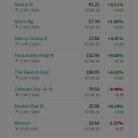
Nestle N
81.21
+0.11%
CHF
SWX
07.08.26
+0.09
Alcon Rg
57.34
+1.63%
CHF
SWX
07.08.26
+0.92
Adecco Group N
23.66
+4.41%
CHF
SWX
07.08.26
+1.00
Straumann Hldg N
102.90
+0.68%
CHF
SWX
07.08.26
+0.70
The Swatch Grp I
189.05
+0.32%
CHF
SWX
07.08.26
+0.60
Zehnder Grp -A- N
70.50
-0.98%
CHF
SWX
07.08.26
-0.70
Stadler Rail N
25.06
+0.24%
CHF
SWX
07.08.26
+0.06
Alstom
16.66
-1.57%
EUR
EPA
07.08.26
-0.27