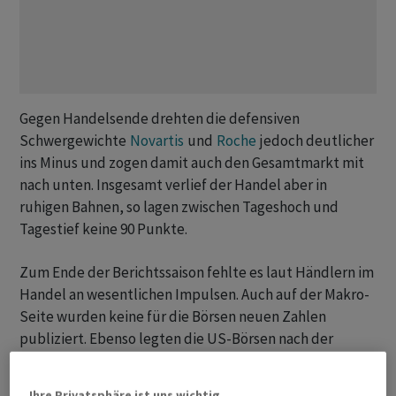
Gegen Handelsende drehten die defensiven
Schwergewichte
Novartis
und
Roche
jedoch deutlicher
ins Minus und zogen damit auch den Gesamtmarkt mit
nach unten. Insgesamt verlief der Handel aber in
ruhigen Bahnen, so lagen zwischen Tageshoch und
Tagestief keine 90 Punkte.
Zum Ende der Berichtssaison fehlte es laut Händlern im
Handel an wesentlichen Impulsen. Auch auf der Makro-
Seite wurden keine für die Börsen neuen Zahlen
publiziert. Ebenso legten die US-Börsen nach der
jüngsten Kursrally eine Verschnaufpause ein. Wenig
Überraschung bot auch die erste Regierungserklärung
Ihre Privatsphäre ist uns wichtig