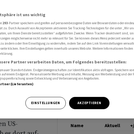
dominant - Neugewichtung
TESLA
atsphäre ist uns wichtig
re
293
-Partner speichern und greifen auf personenbezogene Daten wie Browserdaten oder einde
asdaq
ät zu. Durch Auswahl von Akzeptieren aktivieren Sie Tracking-Technologien für die unter „Wir un
aten, um Ihnen Dienste bereitzustellen“ aufgeführten Zwecke. Wenn Tracker deaktiviert sind, s
nzeigen möglicherweise nicht mehr so relevant für Sie. Sie können dieses Menü jederzeit wieder a
 zu ändern oder Ihre Einwilligung zu widerrufen, indem Sie auf den Link Voreinstellungen verwal
eite klicken. Ihre Einstellungen gelten innerhalb unseres Website. Weitere Informationen finden 
rklärung.
nsere Partner verarbeiten Daten, um Folgendes bereitzustellen:
nauer Standortdaten. Endgeräteeigenschaften zur Identifikation aktiv abfragen. Speichern von 
 auf einem Endgerät. Personalisierte Werbung und Inhalte, Messung von Werbeleistung und der
elgruppenforschung sowie Entwicklung und Verbesserung von Angeboten.
artner (Lieferanten)
tionale
EINSTELLUNGEN
AKZEPTIEREN
nzbereichs
en US-
Name
Aktuell
+
 es dort auf-