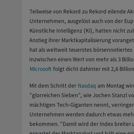
Teilweise von Rekord zu Rekord eilende Ak
Unternehmen, ausgelöst auch von der Eup
Künstliche Intelligenz (KI), hatten nicht zu
Anstieg ihrer Marktkapitalisierung voranget
hat als weltweit teuerstes börsennotiert
inzwischen einen Wert von mehr als 3 Billio
Microsoft
folgt dicht dahinter mit 2,6 Billio
Mit dem Schritt der
Nasdaq
am Montag wird
"glorreichen Sieben", wie Jochen Stanzl v
mächtigen Tech-Giganten nennt, verringert
Unternehmen werden dadurch etwas mehr 
bekommen. "Damit wird der Index breiter u
erwartet der Marktanalyst und hält eine grö