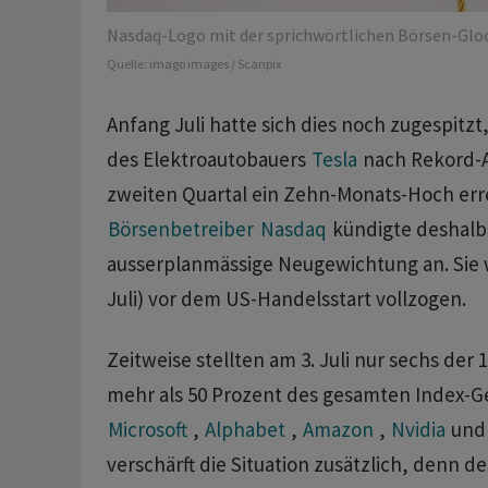
Nasdaq-Logo mit der sprichwörtlichen Börsen-Gloc
Quelle:
imago images / Scanpix
Anfang Juli hatte sich dies noch zugespitz
des Elektroautobauers
Tesla
nach Rekord-A
zweiten Quartal ein Zehn-Monats-Hoch erre
Börsenbetreiber
Nasdaq
kündigte deshalb
ausserplanmässige Neugewichtung an. Sie 
Juli) vor dem US-Handelsstart vollzogen.
Zeitweise stellten am 3. Juli nur sechs de
mehr als 50 Prozent des gesamten Index-G
Microsoft
,
Alphabet
,
Amazon
,
Nvidia
un
verschärft die Situation zusätzlich, denn d