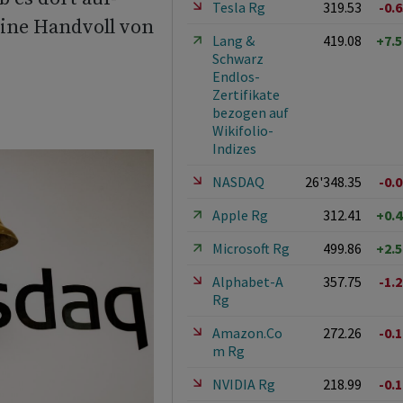
Tesla Rg
319.53
-0.
eine Handvoll von
Lang &
419.08
+7.
Schwarz
Endlos-
Zertifikate
bezogen auf
Wikifolio-
Indizes
NASDAQ
26'348.35
-0.
Apple Rg
312.41
+0.
Microsoft Rg
499.86
+2.
Alphabet-A
357.75
-1.
Rg
Amazon.Co
272.26
-0.
m Rg
NVIDIA Rg
218.99
-0.