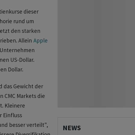
tienkurse dieser
horie rund um
letzt den starken
rieben. Allein
Apple
es Unternehmen
nen US-Dollar.
nen Dollar.
 das Gewicht der
on CMC Markets die
. Kleinere
Einfluss
nd besser verteilt",
NEWS
ssere Diversifikation