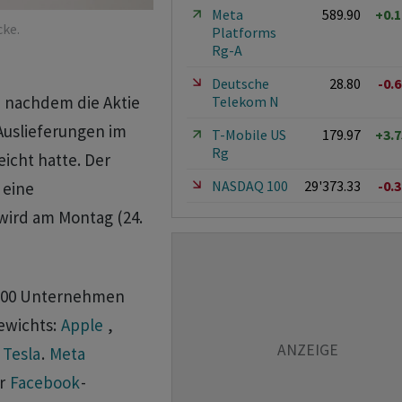
Meta
589.90
+0.
ke.
Platforms
Rg-A
Deutsche
28.80
-0.
t, nachdem die Aktie
Telekom N
uslieferungen im
T-Mobile US
179.97
+3.
Rg
icht hatte. Der
NASDAQ 100
29'373.33
-0.
 eine
wird am Montag (24.
r 100 Unternehmen
ewichts:
Apple
,
d
Tesla
.
Meta
er
Facebook
-