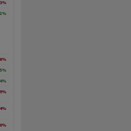
63%
51%
06%
45%
54%
29%
14%
10%