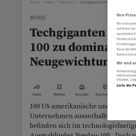
Home
News
Top News
Techgiganten im Nasdaq 100 zu 
Ihre Priv
BÖRSE
Wir und unse
Techgiganten im N
auf Ihrem Ger
verarbeiten D
Inhalte und A
100 zu dominant -
Einstellungen
Rand der Webs
Datenschutze
Neugewichtung
Wir und u
Verwendung ge
Informationen
Inhalten, Zi
Liste der P
Teilen
Merken
Drucken
Kommentare
100 US-amerikanische und interna
Unternehmen ausserhalb des Fina
befinden sich im technologielastig
Auswahlindex Nasdaq-100 . Doch ob