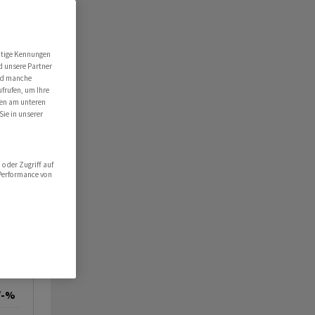
utige Kennungen
d unsere Partner
ind manche
ufrufen, um Ihre
ten am unteren
Sie in unserer
oder Zugriff auf
 Performance von
/-%