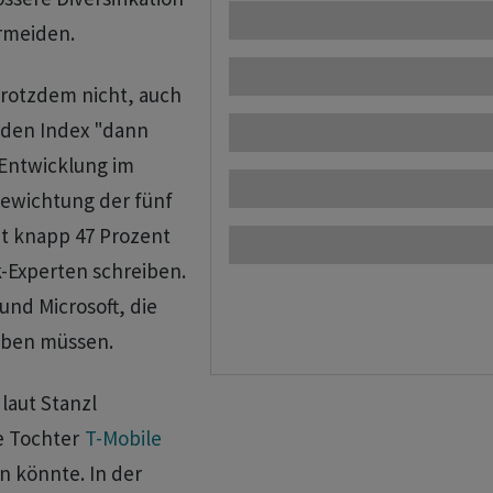
rmeiden.
trotzdem nicht, auch
 den Index "dann
 Entwicklung im
ewichtung der fünf
it knapp 47 Prozent
k-Experten schreiben.
und Microsoft, die
eben müssen.
 laut Stanzl
re Tochter
T-Mobile
n könnte. In der