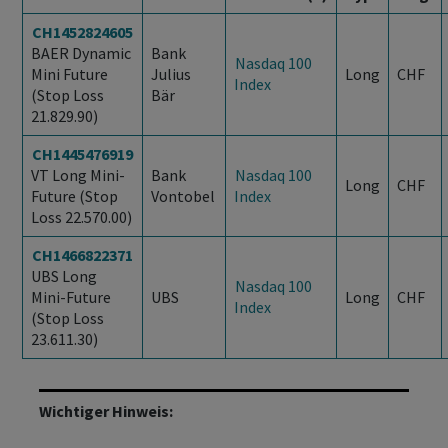
CH1452824605
BAER Dynamic
Bank
Nasdaq 100
Mini Future
Julius
Long
CHF
Index
(Stop Loss
Bär
21.829.90)
CH1445476919
VT Long Mini-
Bank
Nasdaq 100
Long
CHF
Future (Stop
Vontobel
Index
Loss 22.570.00)
CH1466822371
UBS Long
Nasdaq 100
Mini-Future
UBS
Long
CHF
Index
(Stop Loss
23.611.30)
Wichtiger Hinweis: