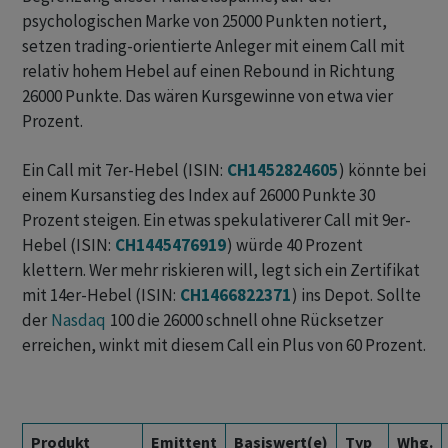
psychologischen Marke von 25000 Punkten notiert,
setzen trading-orientierte Anleger mit einem Call mit
relativ hohem Hebel auf einen Rebound in Richtung
26000 Punkte. Das wären Kursgewinne von etwa vier
Prozent.
Ein Call mit 7er-Hebel (ISIN:
CH1452824605
) könnte bei
einem Kursanstieg des Index auf 26000 Punkte 30
Prozent steigen. Ein etwas spekulativerer Call mit 9er-
Hebel (ISIN:
CH1445476919
) würde 40 Prozent
klettern. Wer mehr riskieren will, legt sich ein Zertifikat
mit 14er-Hebel (ISIN:
CH1466822371
) ins Depot. Sollte
der
Nasdaq
100 die 26000 schnell ohne Rücksetzer
erreichen, winkt mit diesem Call ein Plus von 60 Prozent.
Produkt
Emittent
Basiswert(e)
Typ
Whg.