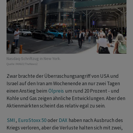
Nasdaq-Schriftzug in New York.
Quelle:
IMAGO/TheNews2
Zwar brachte der Überraschungsangriff von USA und
Israel auf den Iran am Wochenende an nur zwei Tagen
einen Anstieg beim
Ölpreis
um rund 20 Prozent - und
Kohle und Gas zeigen ähnliche Entwicklungen. Aber den
Aktienmärkten scheint das relativ egal zu sein.
SMI
,
EuroStoxx 50
oder
DAX
haben nach Ausbruch des
Kriegs verloren, aber die Verluste halten sich mit zwei,