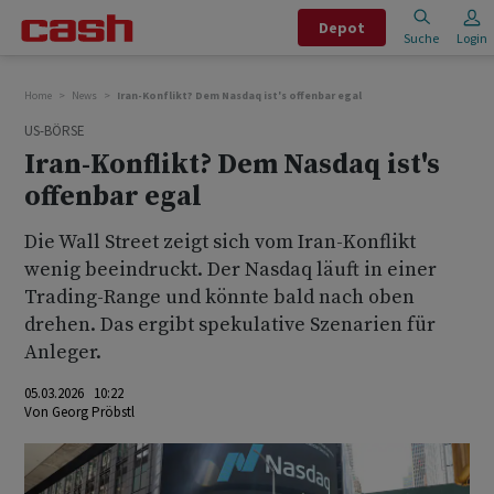
Depot
Suche
Login
Home
News
Iran-Konflikt? Dem Nasdaq ist's offenbar egal
US-BÖRSE
Iran-Konflikt? Dem Nasdaq ist's
offenbar egal
Die Wall Street zeigt sich vom Iran-Konflikt
wenig beeindruckt. Der Nasdaq läuft in einer
Trading-Range und könnte bald nach oben
drehen. Das ergibt spekulative Szenarien für
Anleger.
05.03.2026 10:22
Von
Georg Pröbstl