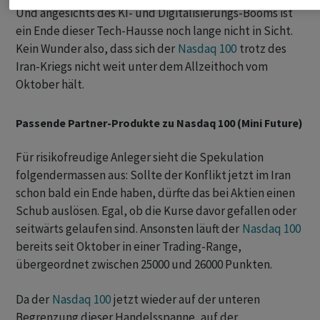
Und angesichts des KI- und Digitalisierungs-Booms ist
ein Ende dieser Tech-Hausse noch lange nicht in Sicht.
Kein Wunder also, dass sich der
Nasdaq 100
trotz des
Iran-Kriegs nicht weit unter dem Allzeithoch vom
Oktober hält.
Passende Partner-Produkte zu Nasdaq 100 (Mini Future)
Für risikofreudige Anleger sieht die Spekulation
folgendermassen aus: Sollte der Konflikt jetzt im Iran
schon bald ein Ende haben, dürfte das bei Aktien einen
Schub auslösen. Egal, ob die Kurse davor gefallen oder
seitwärts gelaufen sind. Ansonsten läuft der
Nasdaq 100
bereits seit Oktober in einer Trading-Range,
übergeordnet zwischen 25000 und 26000 Punkten.
Da der
Nasdaq 100
jetzt wieder auf der unteren
Begrenzung dieser Handelsspanne, auf der