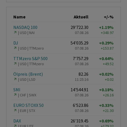
Name
Aktuell
+/-%
NASDAQ 100
29'722.30
+1.19%
USD
NAI
07.08.26
+348.97
DJ
54'035.29
+0.29%
USD
TTMzero
07.08.26
+153.87
TTMzero S&P 500
7'757.29
+0.64%
USD
TTMzero
07.08.26
+49.52
Ölpreis (Brent)
82.26
+0.02%
USD
LSD
11:25:16
+0.02
SMI
14'544.91
+0.18%
CHF
SWX
07.08.26
+26.16
EURO STOXX 50
6'523.86
+0.33%
EUR
STX
07.08.26
+21.30
DAX
26'319.45
+0.69%
EUR
ITF
07.08.26
+179.32