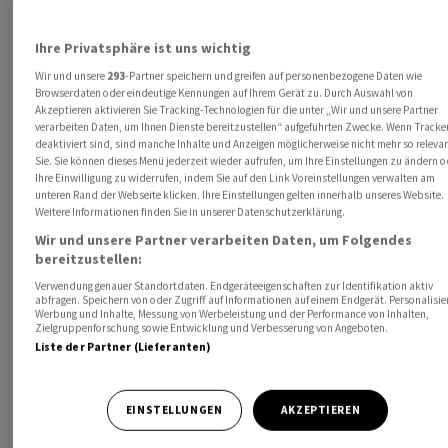
einigermassen kalt zu lassen.
Ihre Privatsphäre ist uns wichtig
Das mag mit der Flucht von Anlegern in Kriegs-Zeiten in
Wir und unsere
293
-Partner speichern und greifen auf personenbezogene Daten wie
den als relativ sicheren US-Hafen begründet sein, hat
Browserdaten oder eindeutige Kennungen auf Ihrem Gerät zu. Durch Auswahl von
Akzeptieren aktivieren Sie Tracking-Technologien für die unter „Wir und unsere Partner
aber auch fundamentale Gründe. Denn die letzte
verarbeiten Daten, um Ihnen Dienste bereitzustellen“ aufgeführten Zwecke. Wenn Tracke
Berichtsaison mit den Zahlen zum vierten Quartal 2025
deaktiviert sind, sind manche Inhalte und Anzeigen möglicherweise nicht mehr so relevan
Sie. Sie können dieses Menü jederzeit wieder aufrufen, um Ihre Einstellungen zu ändern o
lagen am US-Aktienmarkt erneut deutlich über der
Ihre Einwilligung zu widerrufen, indem Sie auf den Link Voreinstellungen verwalten am
Erwartung der Analysten.
unteren Rand der Webseite klicken. Ihre Einstellungen gelten innerhalb unseres Website.
Weitere Informationen finden Sie in unserer Datenschutzerklärung.
Wir und unsere Partner verarbeiten Daten, um Folgendes
So konnten im
S&P 500
– in dem Index sind auch die
bereitzustellen:
grossen
Nasdaq
-Schwergewichte wie
Amazon
,
Verwendung genauer Standortdaten. Endgeräteeigenschaften zur Identifikation aktiv
Microsoft
,
Nvidia
,
Tesla
oder
Alphabet
– rund drei
abfragen. Speichern von oder Zugriff auf Informationen auf einem Endgerät. Personalisie
Viertel der Index-Mitglieder zwischen Oktober und
Werbung und Inhalte, Messung von Werbeleistung und der Performance von Inhalten,
Zielgruppenforschung sowie Entwicklung und Verbesserung von Angeboten.
Dezember 2025 bei Umsatz und Gewinn die
Liste der Partner (Lieferanten)
Schätzungen der Analysten übertreffen. Das
Gewinnwachstum lag im Durchschnitt mit knapp 15
EINSTELLUNGEN
AKZEPTIEREN
Prozent fast doppelt so hoch wie erwartet worden war.