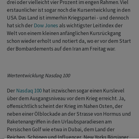
drei oder vielleicht vier Prozent im engen Rahmen. Viel
erstaunlicher ist sogar noch die Kursentwicklung in den
USA. Das Land ist immerhin Kriegspartei - und dennoch
hat sich der
Dow Jones
als wichtigster Leitindex der
Welt von einem kleinen anfänglichen Kursrückgang
schon wieder erholt und notiert da, wo er vor dem Start
der Bombardements auf den Iran am Freitag war.
Wertentwicklung Nasdaq 100
Der
Nasdaq 100
hat inzwischen sogar einen Kurslevel
über dem Ausgangsniveau vor dem Krieg erreicht. Ja,
offensichtlich scheint der Krieg im Nahen Osten, der
neben einer Ölblockade an der Strasse von Hormus und
Raketenangriffen in den Urlaubsparadiesen am
Persischen Golf wie etwa in Dubai, dem Land der
Reichen, Schönen und Influencer, New Yorks Börsianer