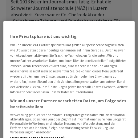
Seit 2013 ist er im Journalismus tätig. Er hat die
Schweizer Journalistenschule (MAZ) in Luzern
absolviert. Zuvor war er Co-Chefredaktor der
«Solothurner Zeitung» und Bundeshausredaktor. Für
eine Recherche über das Milizsystem wurde er 2018 mit
dem Swiss Press Award ausgezeichnet. Sven ist zudem
Ihre Privatsphäre ist uns wichtig
im Vorstand des Recherche-Netzwerks investigativ.ch.
Wir und unsere
293
-Partner speichern und greifen auf personenbezogene Daten
wie Browserdaten oder eindeutige Kennungen auf Ihrem Gerät zu. Durch Auswahl
von Akzeptieren aktivieren Sie Tracking-Technologien für die unter „Wir und
unsere Partner verarbeiten Daten, um Ihnen Dienste bereitzustellen“ aufgeführten
Zwecke. Wenn Tracker deaktiviert sind, sind manche Inhalte und Anzeigen
NEUESTE INHALTE
möglicherweise nicht mehr so relevant für Sie. Sie können dieses Menü jederzeit
KONSUM
wieder aufrufen, um Ihre Einstellungen zu ändern oder Ihre Einwilligung zu
widerrufen, indem Sie auf den Link Voreinstellungen verwalten am unteren Rand
Das ändert sich nun für Schweizer
der Webseite klicken. Ihre Einstellungen gelten innerhalb unseres Website. Weitere
Einkaufstouristen
Informationen finden Sie in unserer Datenschutzerklärung.
Wir und unsere Partner verarbeiten Daten, um Folgendes
Lange mussten Nutzer der Zoll-App
bereitzustellen:
Quickzoll einen Umweg über den
Verwendung genauer Standortdaten. Endgeräteeigenschaften zur Identifikation
Zollschalter machen, wenn sie vom
aktiv abfragen. Speichern von oder Zugriff auf Informationen auf einem Endgerät.
reduzierten Mehrwertsteuersatz
Personalisierte Werbung und Inhalte, Messung von Werbeleistung und der
Performance von Inhalten, Zielgruppenforschung sowie Entwicklung und
profitieren wollten....
Verbesserung von Angeboten.
Liste der Partner (Lieferanten)