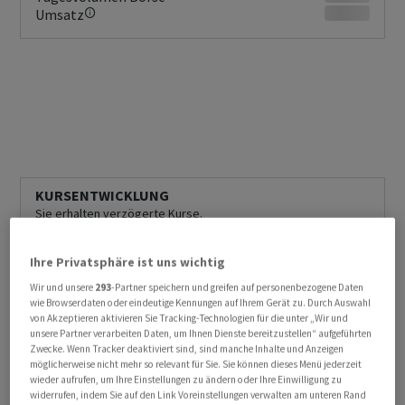
Umsatz
KURSENTWICKLUNG
Sie erhalten verzögerte Kurse.
Jetzt Realtime Daten erhalten
Ihre Privatsphäre ist uns wichtig
Wir und unsere
293
-Partner speichern und greifen auf personenbezogene Daten
wie Browserdaten oder eindeutige Kennungen auf Ihrem Gerät zu. Durch Auswahl
von Akzeptieren aktivieren Sie Tracking-Technologien für die unter „Wir und
unsere Partner verarbeiten Daten, um Ihnen Dienste bereitzustellen“ aufgeführten
Zwecke. Wenn Tracker deaktiviert sind, sind manche Inhalte und Anzeigen
möglicherweise nicht mehr so relevant für Sie. Sie können dieses Menü jederzeit
wieder aufrufen, um Ihre Einstellungen zu ändern oder Ihre Einwilligung zu
widerrufen, indem Sie auf den Link Voreinstellungen verwalten am unteren Rand