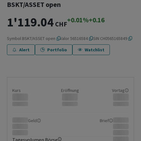
BSKT/ASSET open
1'119.04
+0.01%
+0.16
CHF
Symbol
BSKT/ASSET open
Valor
56516584
ISIN
CH0565165849
Alert
Portfolio
Watchlist
Kurs
Eröffnung
Vortag
Geld
Brief
Tagesvolumen Börse