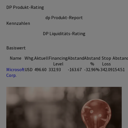
DP Produkt-Rating
dp Produkt-Report
Kennzahlen
DP Liquiditäts-Rating
Basiswert
Name
Whg.
Aktuell
Financing
Abstand
Abstand
Stop
Abstan
Level
%
Loss
Microsoft
USD
496.60
332.93
-163.67
-32.96%
342.09
154.51
Corp.