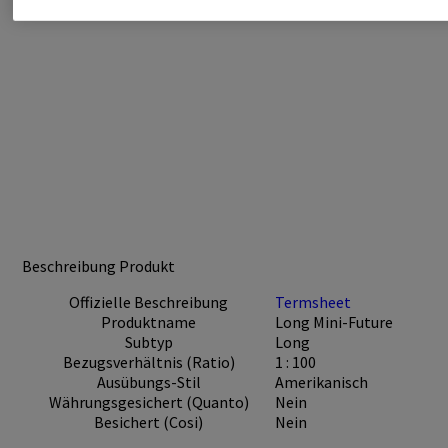
Beschreibung Produkt
Offizielle Beschreibung
Termsheet
Produktname
Long Mini-Future
Subtyp
Long
Bezugsverhältnis (Ratio)
1 : 100
Ausübungs-Stil
Amerikanisch
Währungsgesichert (Quanto)
Nein
Besichert (Cosi)
Nein