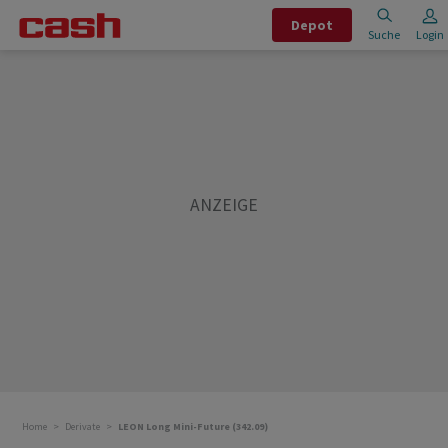
Depot
Suche
Login
Home
Derivate
LEON Long Mini-Future (342.09)