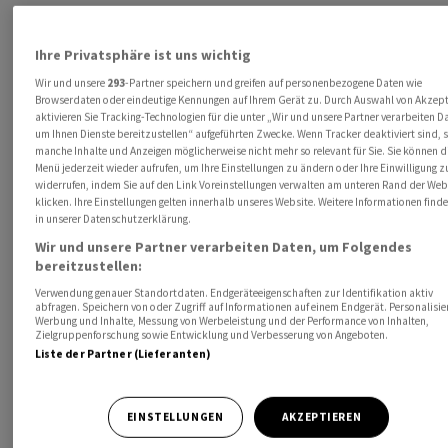
Ihre Privatsphäre ist uns wichtig
Wir und unsere
293
-Partner speichern und greifen auf personenbezogene Daten wie
Browserdaten oder eindeutige Kennungen auf Ihrem Gerät zu. Durch Auswahl von Akzept
aktivieren Sie Tracking-Technologien für die unter „Wir und unsere Partner verarbeiten D
um Ihnen Dienste bereitzustellen“ aufgeführten Zwecke. Wenn Tracker deaktiviert sind, 
manche Inhalte und Anzeigen möglicherweise nicht mehr so relevant für Sie. Sie können d
Menü jederzeit wieder aufrufen, um Ihre Einstellungen zu ändern oder Ihre Einwilligung z
widerrufen, indem Sie auf den Link Voreinstellungen verwalten am unteren Rand der Web
klicken. Ihre Einstellungen gelten innerhalb unseres Website. Weitere Informationen finde
in unserer Datenschutzerklärung.
Wir und unsere Partner verarbeiten Daten, um Folgendes
bereitzustellen:
Verwendung genauer Standortdaten. Endgeräteeigenschaften zur Identifikation aktiv
abfragen. Speichern von oder Zugriff auf Informationen auf einem Endgerät. Personalisie
Werbung und Inhalte, Messung von Werbeleistung und der Performance von Inhalten,
Zielgruppenforschung sowie Entwicklung und Verbesserung von Angeboten.
Liste der Partner (Lieferanten)
EINSTELLUNGEN
AKZEPTIEREN