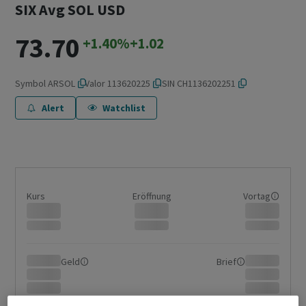
SIX Avg SOL USD
73.70
+1.40%
+1.02
Symbol
ARSOL
Valor
113620225
ISIN
CH1136202251
Alert
Watchlist
Kurs
Eröffnung
Vortag
Geld
Brief
Tagesvolumen Börse