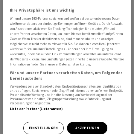
Umsatz
Ihre Privatsphäre ist uns wichtig
Wir und unsere
293
-Partner speichern und greifen auf personenbezogene Daten
wie Browserdaten oder eindeutige Kennungen auf Ihrem Gerät zu. Durch Auswahl
KURSENTWICKLUNG
von Akzeptieren aktivieren Sie Tracking-Technologien für die unter „Wir und
Sie erhalten verzögerte Kurse.
unsere Partner verarbeiten Daten, um Ihnen Dienste bereitzustellen“ aufgeführten
Jetzt Realtime Daten erhalten
Zwecke. Wenn Tracker deaktiviert sind, sind manche Inhalte und Anzeigen
möglicherweise nicht mehr so relevant für Sie. Sie können dieses Menü jederzeit
wieder aufrufen, um Ihre Einstellungen zu ändern oder Ihre Einwilligung zu
widerrufen, indem Sie auf den Link Voreinstellungen verwalten am unteren Rand
der Webseite klicken. Ihre Einstellungen gelten innerhalb unseres Website. Weitere
Informationen finden Sie in unserer Datenschutzerklärung.
Wir und unsere Partner verarbeiten Daten, um Folgendes
bereitzustellen:
Verwendung genauer Standortdaten. Endgeräteeigenschaften zur Identifikation
aktiv abfragen. Speichern von oder Zugriff auf Informationen auf einem Endgerät.
Personalisierte Werbung und Inhalte, Messung von Werbeleistung und der
Performance von Inhalten, Zielgruppenforschung sowie Entwicklung und
Verbesserung von Angeboten.
Liste der Partner (Lieferanten)
EINSTELLUNGEN
AKZEPTIEREN