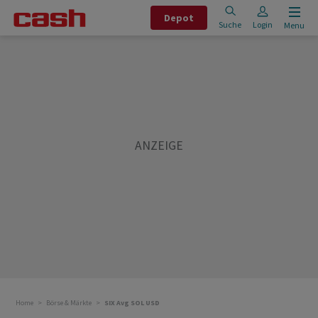
Depot
Suche
Login
Menu
Home
Börse & Märkte
SIX Avg SOL USD