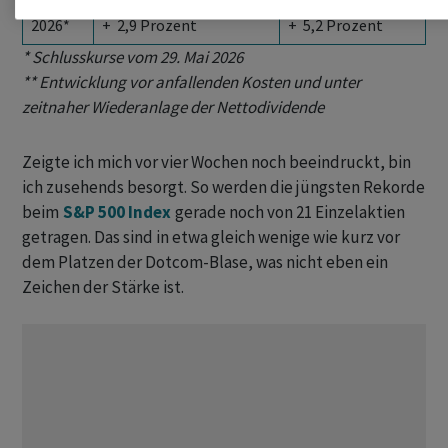
2026*
+ 2,9 Prozent
+ 5,2 Prozent
* Schlusskurse vom 29. Mai 2026
** Entwicklung vor anfallenden Kosten und unter
zeitnaher Wiederanlage der Nettodividende
Zeigte ich mich vor vier Wochen noch beeindruckt, bin
ich zusehends besorgt. So werden die jüngsten Rekorde
beim
S&P 500 Index
gerade noch von 21 Einzelaktien
getragen. Das sind in etwa gleich wenige wie kurz vor
dem Platzen der Dotcom-Blase, was nicht eben ein
Zeichen der Stärke ist.