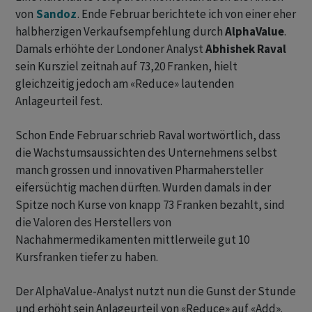
von
Sandoz
. Ende Februar berichtete ich von einer eher
halbherzigen Verkaufsempfehlung durch
AlphaValue
.
Damals erhöhte der Londoner Analyst
Abhishek Raval
sein Kursziel zeitnah auf 73,20 Franken, hielt
gleichzeitig jedoch am «Reduce» lautenden
Anlageurteil fest.
Schon Ende Februar schrieb Raval wortwörtlich, dass
die Wachstumsaussichten des Unternehmens selbst
manch grossen und innovativen Pharmahersteller
eifersüchtig machen dürften. Wurden damals in der
Spitze noch Kurse von knapp 73 Franken bezahlt, sind
die Valoren des Herstellers von
Nachahmermedikamenten mittlerweile gut 10
Kursfranken tiefer zu haben.
Der AlphaValue-Analyst nutzt nun die Gunst der Stunde
und erhöht sein Anlageurteil von «Reduce» auf «Add».