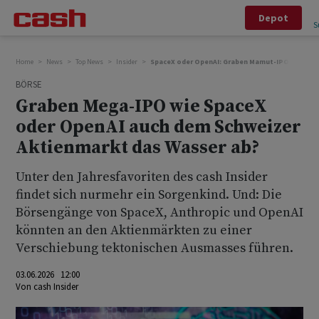
Depot
S
Home
News
Top News
Insider
SpaceX oder OpenAI: Graben Mamut-IPOs auch d
BÖRSE
Graben Mega-IPO wie SpaceX
oder OpenAI auch dem Schweizer
Aktienmarkt das Wasser ab?
Unter den Jahresfavoriten des cash Insider
findet sich nurmehr ein Sorgenkind. Und: Die
Börsengänge von SpaceX, Anthropic und OpenAI
könnten an den Aktienmärkten zu einer
Verschiebung tektonischen Ausmasses führen.
03.06.2026 12:00
Von
cash Insider