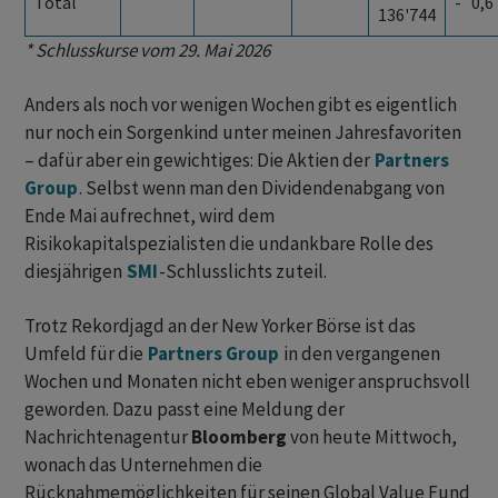
Total
- 0,6
136'744
* Schlusskurse vom 29. Mai 2026
Anders als noch vor wenigen Wochen gibt es eigentlich
nur noch ein Sorgenkind unter meinen Jahresfavoriten
– dafür aber ein gewichtiges: Die Aktien der
Partners
Group
. Selbst wenn man den Dividendenabgang von
Ende Mai aufrechnet, wird dem
Risikokapitalspezialisten die undankbare Rolle des
diesjährigen
SMI
-Schlusslichts zuteil.
Trotz Rekordjagd an der New Yorker Börse ist das
Umfeld für die
Partners Group
in den vergangenen
Wochen und Monaten nicht eben weniger anspruchsvoll
geworden. Dazu passt eine Meldung der
Nachrichtenagentur
Bloomberg
von heute Mittwoch,
wonach das Unternehmen die
Rücknahmemöglichkeiten für seinen Global Value Fund