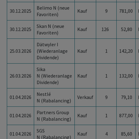
Belimo N (neue
30.12.2025
Kauf
9
781,00
Favoriten)
Skan N (neue
30.12.2025
Kauf
126
52,80
Favoriten)
Dätwyler I
25.03.2026
(Wiederanlage
Kauf
1
142,20
Dividende)
Sika
26.03.2026
N (Wiederanlage
Kauf
1
132,00
Dividende)
Nestlé
01.04.2026
Verkauf
9
79,10
N (Rabalancing)
Partners Group
01.04.2026
Kauf
1
877,00
N (Rabalancing)
SGS
01.04.2026
Kauf
4
85,60
N (Rabalancing)