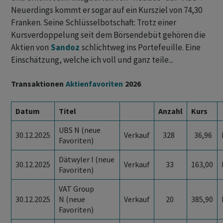
Neuerdings kommt er sogar auf ein Kursziel von 74,30
Franken. Seine Schlüsselbotschaft: Trotz einer
Kursverdoppelung seit dem Börsendebüt gehören die
Aktien von
Sandoz
schlichtweg ins Portefeuille. Eine
Einschätzung, welche ich voll und ganz teile...
Transaktionen
Aktienfavoriten
2026
Datum
Titel
Anzahl
Kurs
UBS N (neue
30.12.2025
Verkauf
328
36,96
Favoriten)
Dätwyler I (neue
30.12.2025
Verkauf
33
163,00
Favoriten)
VAT Group
30.12.2025
N (neue
Verkauf
20
385,90
Favoriten)