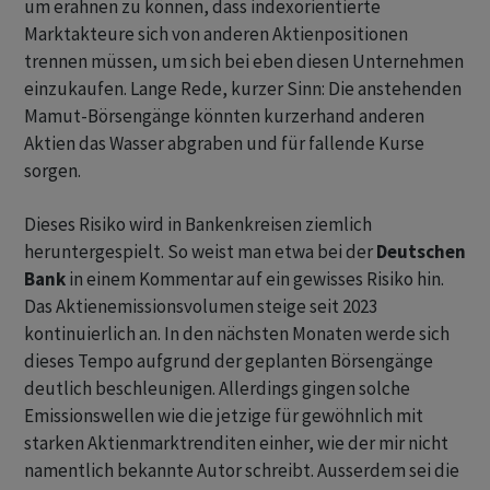
um erahnen zu können, dass indexorientierte
Marktakteure sich von anderen Aktienpositionen
trennen müssen, um sich bei eben diesen Unternehmen
einzukaufen. Lange Rede, kurzer Sinn: Die anstehenden
Mamut-Börsengänge könnten kurzerhand anderen
Aktien das Wasser abgraben und für fallende Kurse
sorgen.
Dieses Risiko wird in Bankenkreisen ziemlich
heruntergespielt. So weist man etwa bei der
Deutschen
Bank
in einem Kommentar auf ein gewisses Risiko hin.
Das Aktienemissionsvolumen steige seit 2023
kontinuierlich an. In den nächsten Monaten werde sich
dieses Tempo aufgrund der geplanten Börsengänge
deutlich beschleunigen. Allerdings gingen solche
Emissionswellen wie die jetzige für gewöhnlich mit
starken Aktienmarktrenditen einher, wie der mir nicht
namentlich bekannte Autor schreibt. Ausserdem sei die