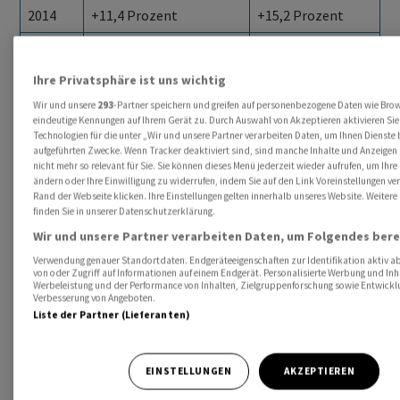
2014
+11,4 Prozent
+15,2 Prozent
2015
+ 4,1 Prozent
+ 2,4 Prozent
Ihre Privatsphäre ist uns wichtig
2016
- 3,7 Prozent
- 1,7 Prozent
Wir und unsere
293
-Partner speichern und greifen auf personenbezogene Daten wie Bro
2017
+23,6 Prozent
+20,1 Prozent
eindeutige Kennungen auf Ihrem Gerät zu. Durch Auswahl von Akzeptieren aktivieren Sie
Technologien für die unter „Wir und unsere Partner verarbeiten Daten, um Ihnen Dienste 
2018
- 19,1 Prozent
- 8,8 Prozent
aufgeführten Zwecke. Wenn Tracker deaktiviert sind, sind manche Inhalte und Anzeigen
nicht mehr so relevant für Sie. Sie können dieses Menü jederzeit wieder aufrufen, um Ihre
ändern oder Ihre Einwilligung zu widerrufen, indem Sie auf den Link Voreinstellungen v
2019
+25,4 Prozent
+30,6 Prozent
Rand der Webseite klicken. Ihre Einstellungen gelten innerhalb unseres Website. Weitere
finden Sie in unserer Datenschutzerklärung.
2020
+ 9,8 Prozent
+ 3,1 Prozent
Wir und unsere Partner verarbeiten Daten, um Folgendes bere
2021
+10,0 Prozent
+23,4 Prozent
Verwendung genauer Standortdaten. Endgeräteeigenschaften zur Identifikation aktiv ab
von oder Zugriff auf Informationen auf einem Endgerät. Personalisierte Werbung und Inh
2022
- 17,2 Prozent
- 16,5 Prozent
Werbeleistung und der Performance von Inhalten, Zielgruppenforschung sowie Entwickl
Verbesserung von Angeboten.
Liste der Partner (Lieferanten)
2023
+ 3,9 Prozent
+ 6,0 Prozent
2024
+ 7,6 Prozent
+ 7,6 Prozent
EINSTELLUNGEN
AKZEPTIEREN
2025
+22,8 Prozent
+17,8 Prozent