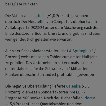
bei 11'174 Punkten.
Die Aktien von
Logitech
(+1,8 Prozent) gewinnen
deutlich. Der Hersteller von Computerzubehör hat im
Auftaktquartal 2023/24 unter dem Abschwung nach dem
Ende des Corona-Booms. Umsatz und Ergebnis sind aber
weniger deutlich gefallen wie erwartet.
Auch der Schokoladehersteller
Lindt & Sprüngli
(+1,1
Prozent) weiss mit seinen Zahlen zum ersten Halbjahr
zu gefallen. Das Unternehmen hat erstmals in einer
ersten Jahreshälfte die Schwelle von 2 Milliarden
Franken überschritten und ist profitabler geworden.
Die negative Überraschung lieferte
Galenica
(-0,8
Prozent), die wegen Sonderfaktoren ihre EBIT-
Prognose 2023 senken. Noch deutlicher fallen
Idorsia
(-15,9 Prozent) nach Quartalszahlen und dem