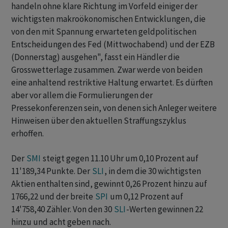
handeln ohne klare Richtung im Vorfeld einiger der
wichtigsten makroökonomischen Entwicklungen, die
von den mit Spannung erwarteten geldpolitischen
Entscheidungen des Fed (Mittwochabend) und der EZB
(Donnerstag) ausgehen", fasst ein Händler die
Grosswetterlage zusammen. Zwar werde von beiden
eine anhaltend restriktive Haltung erwartet. Es dürften
aber vor allem die Formulierungen der
Pressekonferenzen sein, von denen sich Anleger weitere
Hinweisen über den aktuellen Straffungszyklus
erhoffen.
Der
SMI
steigt gegen 11.10 Uhr um 0,10 Prozent auf
11'189,34 Punkte. Der
SLI
, in dem die 30 wichtigsten
Aktien enthalten sind, gewinnt 0,26 Prozent hinzu auf
1766,22 und der breite
SPI
um 0,12 Prozent auf
14'758,40 Zähler. Von den 30
SLI
-Werten gewinnen 22
hinzu und acht geben nach.