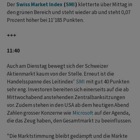
Der
Swiss Market Index
(
SMI
)
kletterte über Mittag in
den grünen Bereich und steht wieder ab und steht 0,07
Prozent höher bei 11'185 Punkten.
+++
11:40
Auch am Dienstag bewegt sich der Schweizer
Aktienmarkt kaum von der Stelle. Erneut ist die
Handelsspanne des Leitindex'
SMI
mit gut 40 Punkten
sehr eng. Investoren bereiten sich einerseits auf die ab
Mittwochabend anstehenden Zentralbanksitzungen
vor. Zudem stehen in den USA ab dem heutigen Abend
Zahlen grosser Konzerne wie
Microsoft
auf der Agenda,
die das Zeug haben, den Gesamtmarkt zu beeinflussen.
"Die Marktstimmung bleibt gedämpft und die Märkte