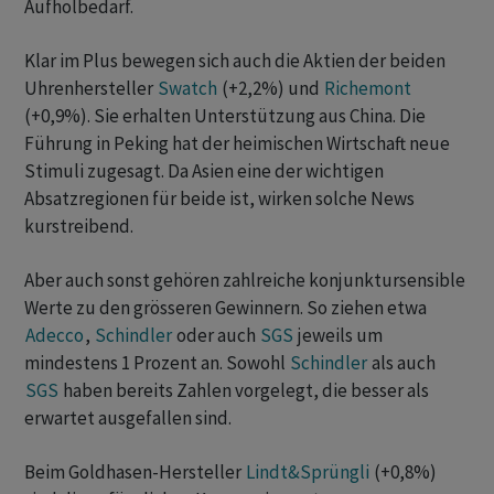
Aufholbedarf.
Klar im Plus bewegen sich auch die Aktien der beiden
Uhrenhersteller
Swatch
(+2,2%) und
Richemont
(+0,9%). Sie erhalten Unterstützung aus China. Die
Führung in Peking hat der heimischen Wirtschaft neue
Stimuli zugesagt. Da Asien eine der wichtigen
Absatzregionen für beide ist, wirken solche News
kurstreibend.
Aber auch sonst gehören zahlreiche konjunktursensible
Werte zu den grösseren Gewinnern. So ziehen etwa
Adecco
,
Schindler
oder auch
SGS
jeweils um
mindestens 1 Prozent an. Sowohl
Schindler
als auch
SGS
haben bereits Zahlen vorgelegt, die besser als
erwartet ausgefallen sind.
Beim Goldhasen-Hersteller
Lindt&Sprüngli
(+0,8%)