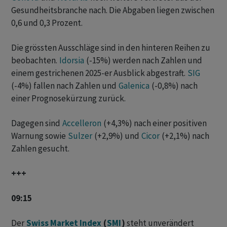
Gesundheitsbranche nach. Die Abgaben liegen zwischen
0,6 und 0,3 Prozent.
Die grössten Ausschläge sind in den hinteren Reihen zu
beobachten.
Idorsia
(-15%) werden nach Zahlen und
einem gestrichenen 2025-er Ausblick abgestraft.
SIG
(-4%) fallen nach Zahlen und
Galenica
(-0,8%) nach
einer Prognosekürzung zurück.
Dagegen sind
Accelleron
(+4,3%) nach einer positiven
Warnung sowie
Sulzer
(+2,9%) und
Cicor
(+2,1%) nach
Zahlen gesucht.
+++
09:15
Der
Swiss Market Index
(
SMI
)
steht unverändert