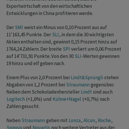
Exportwirtschaft von den wirtschaftlichen
Entwicklungen in China profitieren werde.
Der
SMI
weist ein Minus von 0,10 Prozent aus auf
11'163,45 Punkte. Der
SLI
, in dem die 30 wichtigsten
Aktien enthalten sind, gewinnt 0,15 Prozent hinzu auf
1764,24 Zählern. Der breite
SPI
verliert um 0,06 Prozent
auf 14'731,91 Punkte. Von den 30
SLI
-Werten gewinnen
19 hinzu und elf geben nach.
Einem Plus von 2,0 Prozent bei
Lindt&Sprüngli
stehen
Abgaben von 1,2 Prozent bei
Straumann
gegenüber.
Neben dem Schokoladenhersteller
Lindt
sind auch
Logitech
(+1,6%) und
Kühne+Nagel
(+0,7%) nach
Zahlen gesucht.
Neben
Straumann
geben mit
Lonza
,
Alcon
,
Roche
,
Sonova
und
Novartis
noch weitere Vertreter aus der