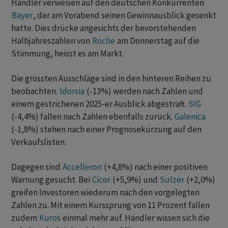
Händler verweisen auf den deutschen Konkurrenten
Bayer
, der am Vorabend seinen Gewinnausblick gesenkt
hatte. Dies drücke angesichts der bevorstehenden
Halbjahreszahlen von
Roche
am Donnerstag auf die
Stimmung, heisst es am Markt.
Die grössten Ausschläge sind in den hinteren Reihen zu
beobachten.
Idorsia
(-13%) werden nach Zahlen und
einem gestrichenen 2025-er Ausblick abgestraft.
SIG
(-4,4%) fallen nach Zahlen ebenfalls zurück.
Galenica
(-1,8%) stehen nach einer Prognosekürzung auf den
Verkaufslisten.
Dagegen sind
Accelleron
(+4,8%) nach einer positiven
Warnung gesucht. Bei
Cicor
(+5,9%) und
Sulzer
(+2,0%)
greifen Investoren wiederum nach den vorgelegten
Zahlen zu. Mit einem Kurssprung von 11 Prozent fallen
zudem
Kuros
einmal mehr auf. Händler wissen sich die