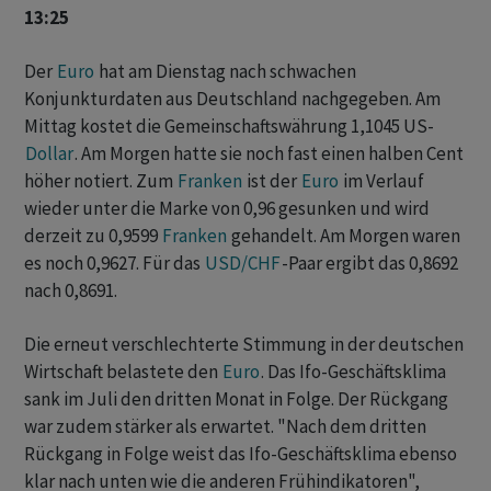
13:25
Der
Euro
hat am Dienstag nach schwachen
Konjunkturdaten aus Deutschland nachgegeben. Am
Mittag kostet die Gemeinschaftswährung 1,1045 US-
Dollar
. Am Morgen hatte sie noch fast einen halben Cent
höher notiert. Zum
Franken
ist der
Euro
im Verlauf
wieder unter die Marke von 0,96 gesunken und wird
derzeit zu 0,9599
Franken
gehandelt. Am Morgen waren
es noch 0,9627. Für das
USD/CHF
-Paar ergibt das 0,8692
nach 0,8691.
Die erneut verschlechterte Stimmung in der deutschen
Wirtschaft belastete den
Euro
. Das Ifo-Geschäftsklima
sank im Juli den dritten Monat in Folge. Der Rückgang
war zudem stärker als erwartet. "Nach dem dritten
Rückgang in Folge weist das Ifo-Geschäftsklima ebenso
klar nach unten wie die anderen Frühindikatoren",