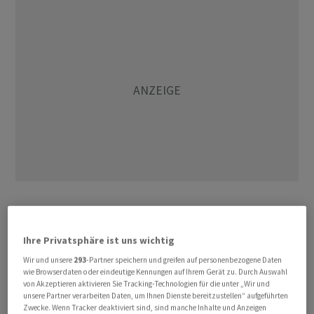
Am breiten Markt stürzten die
Idorsia
-Titel zeitweise 17
Prozent auf ein Rekordtief von 5,46
Franken
ab. Die
Ihre Privatsphäre ist uns wichtig
Biotech-Firma hat dieses Jahr mehr als die Hälfte an
Wir und unsere
293
-Partner speichern und greifen auf personenbezogene Daten
Wert verloren. Das mit schleppenden Verkäufen seines
wie Browserdaten oder eindeutige Kennungen auf Ihrem Gerät zu. Durch Auswahl
Schlafmittels Quviviq kämpfende Unternehmen hat
von Akzeptieren aktivieren Sie Tracking-Technologien für die unter „Wir und
unsere Partner verarbeiten Daten, um Ihnen Dienste bereitzustellen“ aufgeführten
auch nach dem jüngsten Teilverkauf seines Geschäfts
Zwecke. Wenn Tracker deaktiviert sind, sind manche Inhalte und Anzeigen