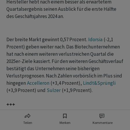
Hersteller hebt nach einem besser als erwartetem
Quartalsergebnis seinen Ausblick für die erste Hälfte
des Geschäftsjahres 2024 an.
Der breite Markt gewinnt 0,57 Prozent.
Idorsia
(-2,1
Prozent) geben weiter nach. Das Biotechunternehmen
hat nach einem weiteren verlustreichen Quartal die
2025er-Ziele kassiert. Für den weiteren Geschäftsverlauf
bestätigt das Unternehmen seine bisherigen
Verlustprognosen. Nach Zahlen vorbörslich im Plus sind
hingegen
Accelleron
(+3,4 Prozent),
Lindt&Sprüngli
(+3,9 Prozent) und
Sulzer
(+1,9 Prozent).
+++
07:45
Teilen
Merken
Kommentare