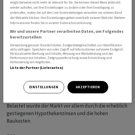
noch Kapitalbedarf.
möglicherweise nicht mehr so relevant für Sie. Sie können dieses Menü jederzeit
wieder aufrufen, um Ihre Einstellungen zu ändern oder Ihre Einwilligung zu
widerrufen, indem Sie auf den Link Voreinstellungen verwalten am unteren Rand
Zum ausführlichen Bericht geht es
hier
.
der Webseite klicken. Ihre Einstellungen gelten innerhalb unseres Website. Weitere
Informationen finden Sie in unserer Datenschutzerklärung.
+++
Wir und unsere Partner verarbeiten Daten, um Folgendes
bereitzustellen:
16:10
Verwendung genauer Standortdaten. Endgeräteeigenschaften zur Identifikation
aktiv abfragen. Speichern von oder Zugriff auf Informationen auf einem Endgerät.
Personalisierte Werbung und Inhalte, Messung von Werbeleistung und der
Performance von Inhalten, Zielgruppenforschung sowie Entwicklung und
Preisdaten vom Immobilienmarkt untermauern den
Verbesserung von Angeboten.
Trend eines sich erholenden Marktes. Im
Liste der Partner (Lieferanten)
Monatsvergleich legen die Immobilienpreise nach
Zahlen vom Dienstag weiter zu, im Jahresvergleich sind
EINSTELLUNGEN
AKZEPTIEREN
die Raten aber immer noch negativ. In der zweiten
Jahreshälfte 2022 waren die Preise stark gefallen.
Belastet wurde der Markt vor allem durch die erheblich
gestiegenen Hypothekenzinsen und die hohen
Baukosten.