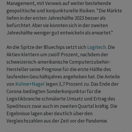
Management, mit Verweis auf weiter bestehende
geopolitische und konjunkturelle Risiken. "Die Märkte
liefen in der ersten Jahreshälfte 2023 besser als
befürchtet. Aber sie könnten sich in der zweiten
Jahreshälfte weniger gut entwickeln als erwartet."
An die Spitze der Bluechips setzt sich
Logitech
. Die
Aktien klettern um zwölf Prozent, nachdem der
schweizerisch-amerikanische Computerzubehör-
Hersteller seine Prognose für die erste Hälfte des
laufenden Geschäftsjahres angehoben hat. Die Anteile
von
Kühne+Nagel
legen 3,7 Prozent zu. Das Ende der
Corona-bedingten Sonderkonjunktur für die
Logistikbranche schmälerte Umsatz und Ertrag des
Spediteurs zwar auch im zweiten Quartal kräftig. Die
Ergebnisse lagen aber deutlich über den
Vergleichszahlen aus der Zeit vor der Pandemie.