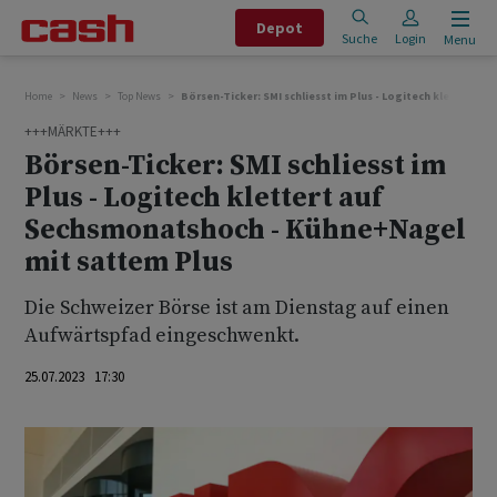
Depot
Suche
Login
Menu
Home
News
Top News
Börsen-Ticker: SMI schliesst im Plus - Logitech klettert
+++MÄRKTE+++
Börsen-Ticker: SMI schliesst im
Plus - Logitech klettert auf
Sechsmonatshoch - Kühne+Nagel
mit sattem Plus
Die Schweizer Börse ist am Dienstag auf einen
Aufwärtspfad eingeschwenkt.
25.07.2023 17:30