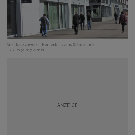
Sitz des Schweizer Börsenkonzerns SIX in Zürich.
Quelle:
imago images/Geisser