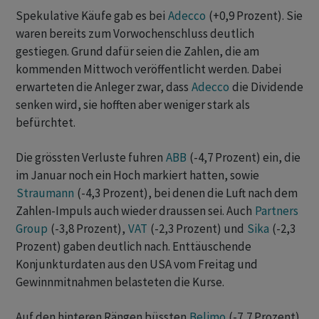
Spekulative Käufe gab es bei
Adecco
(+0,9 Prozent). Sie
waren bereits zum Vorwochenschluss deutlich
gestiegen. Grund dafür seien die Zahlen, die am
kommenden Mittwoch veröffentlicht werden. Dabei
erwarteten die Anleger zwar, dass
Adecco
die Dividende
senken wird, sie hofften aber weniger stark als
befürchtet.
Die grössten Verluste fuhren
ABB
(-4,7 Prozent) ein, die
im Januar noch ein Hoch markiert hatten, sowie
Straumann
(-4,3 Prozent), bei denen die Luft nach dem
Zahlen-Impuls auch wieder draussen sei. Auch
Partners
Group
(-3,8 Prozent),
VAT
(-2,3 Prozent) und
Sika
(-2,3
Prozent) gaben deutlich nach. Enttäuschende
Konjunkturdaten aus den USA vom Freitag und
Gewinnmitnahmen belasteten die Kurse.
Auf den hinteren Rängen büssten
Belimo
(-7,7 Prozent)