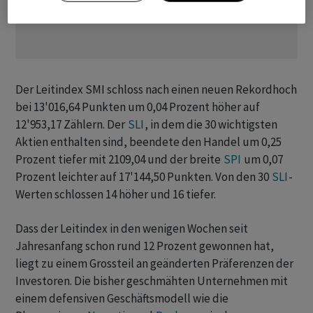
Der Leitindex SMI schloss nach einen neuen Rekordhoch
bei 13'016,64 Punkten um 0,04 Prozent höher auf
12'953,17 Zählern. Der
SLI
, in dem die 30 wichtigsten
Aktien enthalten sind, beendete den Handel um 0,25
Prozent tiefer mit 2109,04 und der breite
SPI
um 0,07
Prozent leichter auf 17'144,50 Punkten. Von den 30
SLI
-
Werten schlossen 14 höher und 16 tiefer.
Dass der Leitindex in den wenigen Wochen seit
Jahresanfang schon rund 12 Prozent gewonnen hat,
liegt zu einem Grossteil an geänderten Präferenzen der
Investoren. Die bisher geschmähten Unternehmen mit
einem defensiven Geschäftsmodell wie die