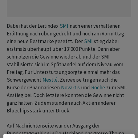
Dabei hat der Leitindex
SMI
nach einer verhaltenen
Eröffnung nach oben gedreht und noch am Vormittag
eine neue Bestmarke gesetzt. Der
SMI
stieg dabei
erstmals überhaupt über 13'000 Punkte. Dann aber
schmolzen die Gewinne wieder ab und der SMI
stabilisierte sich im Späthandel auf dem Niveau vom
Freitag. Für Unterstützung sorgte einmal mehr das
Schwergewicht
Nestlé
. Zeitweise trugen auch die
Kurse der Pharmariesen
Novartis
und
Roche
zum SMI-
Anstieg bei. Doch letztere konnten die Gewinne nicht
ganz halten. Zudem standen auch Aktien anderer
Bluechips stark unter Druck.
Auf Nachrichtenseite war der Ausgang der
Bundestagswahlen in Deutschland das grosse Thema.