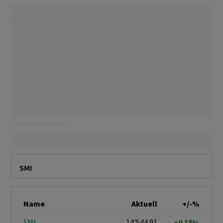
SMI
Name
Aktuell
+/-%
SMI
14'544.91
+0.18%