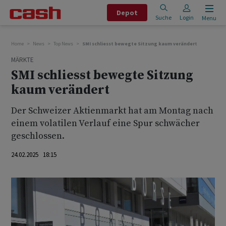
Depot
Suche
Login
Menu
Home
News
Top News
SMI schliesst bewegte Sitzung kaum verändert
MÄRKTE
SMI schliesst bewegte Sitzung
kaum verändert
Der Schweizer Aktienmarkt hat am Montag nach
einem volatilen Verlauf eine Spur schwächer
geschlossen.
24.02.2025 18:15