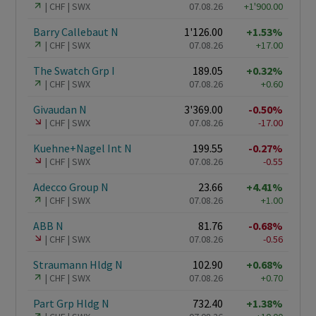
CHF
SWX
07.08.26
+1'900.00
Barry Callebaut N
1'126.00
+1.53%
CHF
SWX
07.08.26
+17.00
The Swatch Grp I
189.05
+0.32%
CHF
SWX
07.08.26
+0.60
Givaudan N
3'369.00
-0.50%
CHF
SWX
07.08.26
-17.00
Kuehne+Nagel Int N
199.55
-0.27%
CHF
SWX
07.08.26
-0.55
Adecco Group N
23.66
+4.41%
CHF
SWX
07.08.26
+1.00
ABB N
81.76
-0.68%
CHF
SWX
07.08.26
-0.56
Straumann Hldg N
102.90
+0.68%
CHF
SWX
07.08.26
+0.70
Part Grp Hldg N
732.40
+1.38%