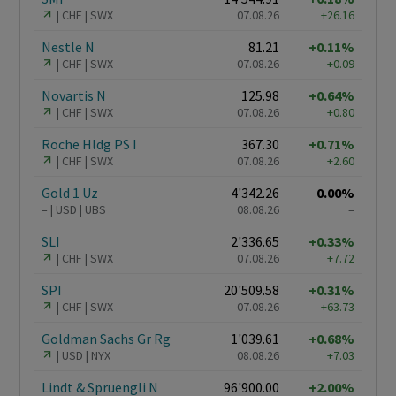
CHF
SWX
07.08.26
+26.16
Nestle N
81.21
+0.11%
CHF
SWX
07.08.26
+0.09
Novartis N
125.98
+0.64%
CHF
SWX
07.08.26
+0.80
Roche Hldg PS I
367.30
+0.71%
CHF
SWX
07.08.26
+2.60
Gold 1 Uz
4'342.26
0.00%
–
USD
UBS
08.08.26
–
SLI
2'336.65
+0.33%
CHF
SWX
07.08.26
+7.72
SPI
20'509.58
+0.31%
CHF
SWX
07.08.26
+63.73
Goldman Sachs Gr Rg
1'039.61
+0.68%
USD
NYX
08.08.26
+7.03
Lindt & Spruengli N
96'900.00
+2.00%