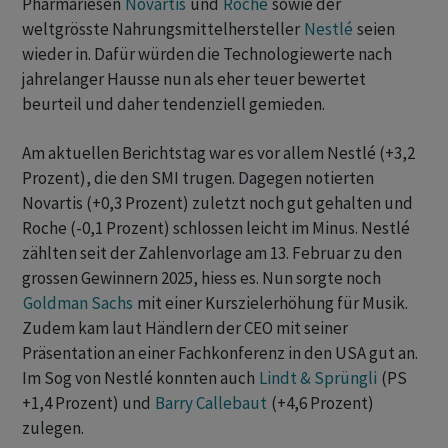
Pharmariesen
Novartis
und
Roche
sowie der
weltgrösste Nahrungsmittelhersteller
Nestlé
seien
wieder in. Dafür würden die Technologiewerte nach
jahrelanger Hausse nun als eher teuer bewertet
beurteil und daher tendenziell gemieden.
Am aktuellen Berichtstag war es vor allem Nestlé (+3,2
Prozent), die den SMI trugen. Dagegen notierten
Novartis (+0,3 Prozent) zuletzt noch gut gehalten und
Roche (-0,1 Prozent) schlossen leicht im Minus. Nestlé
zählten seit der Zahlenvorlage am 13. Februar zu den
grossen Gewinnern 2025, hiess es. Nun sorgte noch
Goldman Sachs
mit einer Kurszielerhöhung für Musik.
Zudem kam laut Händlern der CEO mit seiner
Präsentation an einer Fachkonferenz in den USA gut an.
Im Sog von Nestlé konnten auch
Lindt & Sprüngli
(PS
+1,4 Prozent) und
Barry Callebaut
(+4,6 Prozent)
zulegen.