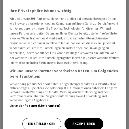
Dort ging die CDU/CSU als stärkste Kraft hervor und
dürfte nun zusammen mit der SPD eine grosse Koalition
Ihre Privatsphäre ist uns wichtig
eingehen, hiess es am Markt. Händler hofften, dass ein
Wir und unsere
293
-Partner speichern und greifen auf personenbezogene Daten
wie Browserdaten oder eindeutige Kennungen auf Ihrem Gerät zu. Durch Auswahl
solches Regierungsbündnis neben Stabilität und
von Akzeptieren aktivieren Sie Tracking-Technologien für die unter „Wir und
Kontinuität auch rasch wirtschaftsfreundliche Reformen
unsere Partner verarbeiten Daten, um Ihnen Dienste bereitzustellen“ aufgeführten
zeitigen werde. Daneben standen aber auch weiterhin
Zwecke. Wenn Tracker deaktiviert sind, sind manche Inhalte und Anzeigen
möglicherweise nicht mehr so relevant für Sie. Sie können dieses Menü jederzeit
US-Präsident Donald Trump und seine Handels- und
wieder aufrufen, um Ihre Einstellungen zu ändern oder Ihre Einwilligung zu
Geopolitik im Fokus. Dass die Verunsicherung
widerrufen, indem Sie auf den Link Voreinstellungen verwalten am unteren Rand
der Webseite klicken. Ihre Einstellungen gelten innerhalb unseres Website. Weitere
diesbezüglich weiterhin gross ist, zeigte laut Händlern
Informationen finden Sie in unserer Datenschutzerklärung.
auch der
Goldpreis
, der von Rekord zu Rekord eilt.
Wir und unsere Partner verarbeiten Daten, um Folgendes
bereitzustellen:
Verwendung genauer Standortdaten. Endgeräteeigenschaften zur Identifikation
aktiv abfragen. Speichern von oder Zugriff auf Informationen auf einem Endgerät.
Personalisierte Werbung und Inhalte, Messung von Werbeleistung und der
Performance von Inhalten, Zielgruppenforschung sowie Entwicklung und
Verbesserung von Angeboten.
Liste der Partner (Lieferanten)
EINSTELLUNGEN
AKZEPTIEREN