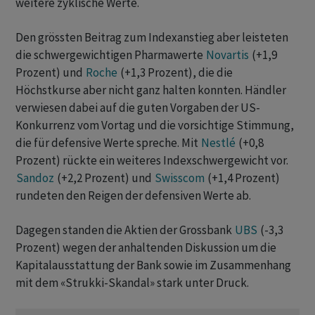
weitere zyklische Werte.
Den grössten Beitrag zum Indexanstieg aber leisteten
die schwergewichtigen Pharmawerte
Novartis
(+1,9
Prozent) und
Roche
(+1,3 Prozent), die die
Höchstkurse aber nicht ganz halten konnten. Händler
verwiesen dabei auf die guten Vorgaben der US-
Konkurrenz vom Vortag und die vorsichtige Stimmung,
die für defensive Werte spreche. Mit
Nestlé
(+0,8
Prozent) rückte ein weiteres Indexschwergewicht vor.
Sandoz
(+2,2 Prozent) und
Swisscom
(+1,4 Prozent)
rundeten den Reigen der defensiven Werte ab.
Dagegen standen die Aktien der Grossbank
UBS
(-3,3
Prozent) wegen der anhaltenden Diskussion um die
Kapitalausstattung der Bank sowie im Zusammenhang
mit dem «Strukki-Skandal» stark unter Druck.