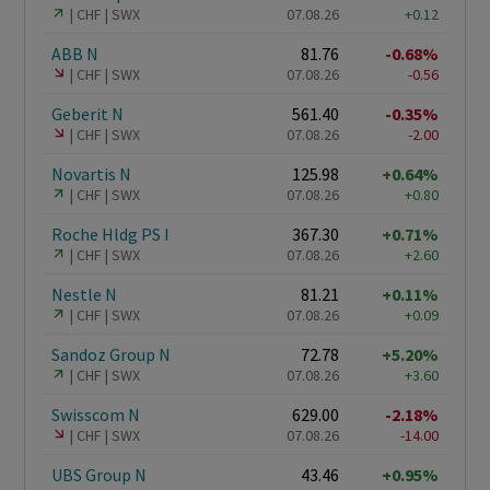
CHF
SWX
07.08.26
+0.12
ABB N
81.76
-0.68%
CHF
SWX
07.08.26
-0.56
Geberit N
561.40
-0.35%
CHF
SWX
07.08.26
-2.00
Novartis N
125.98
+0.64%
CHF
SWX
07.08.26
+0.80
Roche Hldg PS I
367.30
+0.71%
CHF
SWX
07.08.26
+2.60
Nestle N
81.21
+0.11%
CHF
SWX
07.08.26
+0.09
Sandoz Group N
72.78
+5.20%
CHF
SWX
07.08.26
+3.60
Swisscom N
629.00
-2.18%
CHF
SWX
07.08.26
-14.00
UBS Group N
43.46
+0.95%