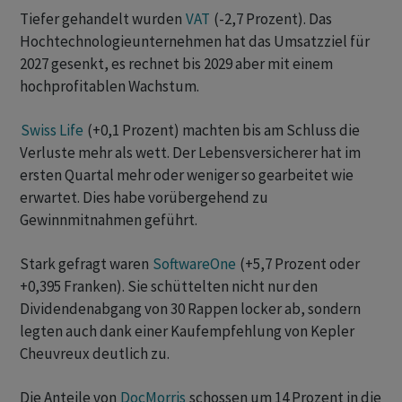
Tiefer gehandelt wurden
VAT
(-2,7 Prozent). Das
Hochtechnologieunternehmen hat das Umsatzziel für
2027 gesenkt, es rechnet bis 2029 aber mit einem
hochprofitablen Wachstum.
Swiss Life
(+0,1 Prozent) machten bis am Schluss die
Verluste mehr als wett. Der Lebensversicherer hat im
ersten Quartal mehr oder weniger so gearbeitet wie
erwartet. Dies habe vorübergehend zu
Gewinnmitnahmen geführt.
Stark gefragt waren
SoftwareOne
(+5,7 Prozent oder
+0,395 Franken). Sie schüttelten nicht nur den
Dividendenabgang von 30 Rappen locker ab, sondern
legten auch dank einer Kaufempfehlung von Kepler
Cheuvreux deutlich zu.
Die Anteile von
DocMorris
schossen um 14 Prozent in die