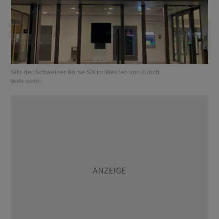
Sitz der Schweizer Börse SIX im Westen von Zürich.
Quelle:
cash.ch