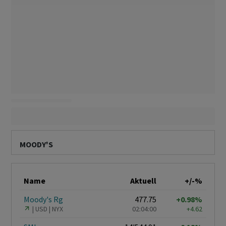
MOODY'S
Name
Aktuell
+/-%
Moody's Rg
477.75
+0.98%
USD
NYX
02:04:00
+4.62