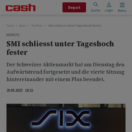
Depot
Suche
Login
Menu
Home
News
Top News
SMI schliesst unter Tageshoch fester
MÄRKTE
SMI schliesst unter Tageshoch
fester
Der Schweizer Aktienmarkt hat am Dienstag den
Aufwärtstrend fortgesetzt und die vierte Sitzung
hintereinander mit einem Plus beendet.
20.05.2025 18:15