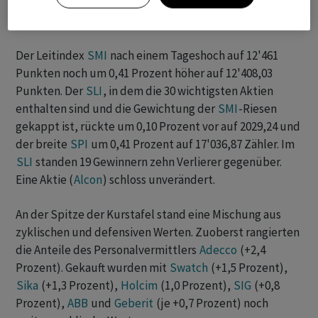
Der Leitindex
SMI
nach einem Tageshoch auf 12'461
Punkten noch um 0,41 Prozent höher auf 12'408,03
Punkten. Der
SLI
, in dem die 30 wichtigsten Aktien
enthalten sind und die Gewichtung der
SMI
-Riesen
gekappt ist, rückte um 0,10 Prozent vor auf 2029,24 und
der breite
SPI
um 0,41 Prozent auf 17'036,87 Zähler. Im
SLI
standen 19 Gewinnern zehn Verlierer gegenüber.
Eine Aktie (
Alcon
) schloss unverändert.
An der Spitze der Kurstafel stand eine Mischung aus
zyklischen und defensiven Werten. Zuoberst rangierten
die Anteile des Personalvermittlers
Adecco
(+2,4
Prozent). Gekauft wurden mit
Swatch
(+1,5 Prozent),
Sika
(+1,3 Prozent),
Holcim
(1,0 Prozent),
SIG
(+0,8
Prozent),
ABB
und
Geberit
(je +0,7 Prozent) noch