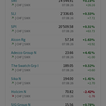
SMI
14'544.91
+0.18%
CHF
SWX
07.08.26
+26.16
SLI
2'336.65
+0.33%
CHF
SWX
07.08.26
+7.72
SPI
20'509.58
+0.31%
CHF
SWX
07.08.26
+63.73
Alcon Rg
57.34
+1.63%
CHF
SWX
07.08.26
+0.92
Adecco Group N
23.66
+4.41%
CHF
SWX
07.08.26
+1.00
The Swatch Grp I
189.05
+0.32%
CHF
SWX
07.08.26
+0.60
Sika N
194.00
+1.41%
CHF
SWX
07.08.26
+2.70
Holcim N
70.82
-2.42%
CHF
SWX
07.08.26
-1.76
SIG Group N
15.56
+0.78%