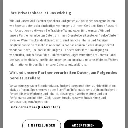
Trump mit dem russischen Machthaber Wladimir Putin
wenig wahrscheinlich. Derweil dämpften Vertreter der
Ihre Privatsphäre ist uns wichtig
US-Notenbank die Hoffnung auf baldige
Wir und unsere
293
-Partner speichern und greifen auf personenbezogene Daten
Zinssenkungen. Zuletzt hatten Aussagen von Fed-
wie Browserdaten oder eindeutige Kennungen auf Ihrem Gerät zu. Durch Auswahl
Bankern deutlich gemacht, dass sich das Fed bei
von Akzeptieren aktivieren Sie Tracking-Technologien für die unter „Wir und
unsere Partner verarbeiten Daten, um Ihnen Dienste bereitzustellen“ aufgeführten
Zinssenkungen weiter Zeit lassen könnte. Derzeit seien
Zwecke. Wenn Tracker deaktiviert sind, sind manche Inhalte und Anzeigen
die Auswirkungen der US-Handelspolitik noch nicht
möglicherweise nicht mehr so relevant für Sie. Sie können dieses Menü jederzeit
wieder aufrufen, um Ihre Einstellungen zu ändern oder Ihre Einwilligung zu
abzuschätzen.
widerrufen, indem Sie auf den Link Voreinstellungen verwalten am unteren Rand
der Webseite klicken. Ihre Einstellungen gelten innerhalb unseres Website. Weitere
Informationen finden Sie in unserer Datenschutzerklärung.
Wir und unsere Partner verarbeiten Daten, um Folgendes
bereitzustellen:
Verwendung genauer Standortdaten. Endgeräteeigenschaften zur Identifikation
aktiv abfragen. Speichern von oder Zugriff auf Informationen auf einem Endgerät.
Personalisierte Werbung und Inhalte, Messung von Werbeleistung und der
Performance von Inhalten, Zielgruppenforschung sowie Entwicklung und
Verbesserung von Angeboten.
Liste der Partner (Lieferanten)
EINSTELLUNGEN
AKZEPTIEREN