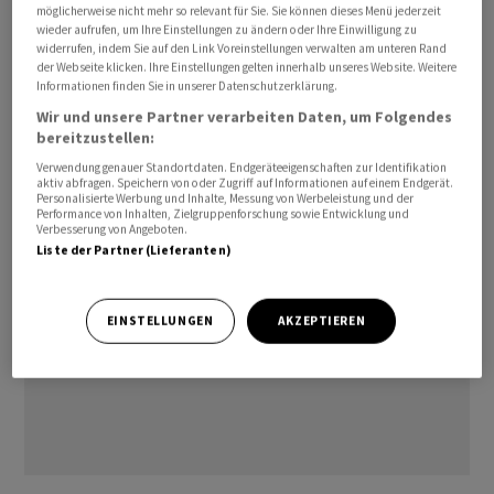
Ausserdem wurden die Märkte durch die Ankündigung
möglicherweise nicht mehr so relevant für Sie. Sie können dieses Menü jederzeit
wieder aufrufen, um Ihre Einstellungen zu ändern oder Ihre Einwilligung zu
von Trump verunsichert, dass er die Zölle gegen China
widerrufen, indem Sie auf den Link Voreinstellungen verwalten am unteren Rand
ab dem 9. April um weitere 50 Prozent erhöhen werde,
der Webseite klicken. Ihre Einstellungen gelten innerhalb unseres Website. Weitere
Informationen finden Sie in unserer Datenschutzerklärung.
sollte China seine Gegenzölle nicht zurückziehen. Die
Wir und unsere Partner verarbeiten Daten, um Folgendes
Zollspirale zwischen den beiden Ländern scheint sich
bereitzustellen:
beschleunigt weiter zu drehen.
Verwendung genauer Standortdaten. Endgeräteeigenschaften zur Identifikation
aktiv abfragen. Speichern von oder Zugriff auf Informationen auf einem Endgerät.
Personalisierte Werbung und Inhalte, Messung von Werbeleistung und der
Performance von Inhalten, Zielgruppenforschung sowie Entwicklung und
Verbesserung von Angeboten.
Liste der Partner (Lieferanten)
EINSTELLUNGEN
AKZEPTIEREN