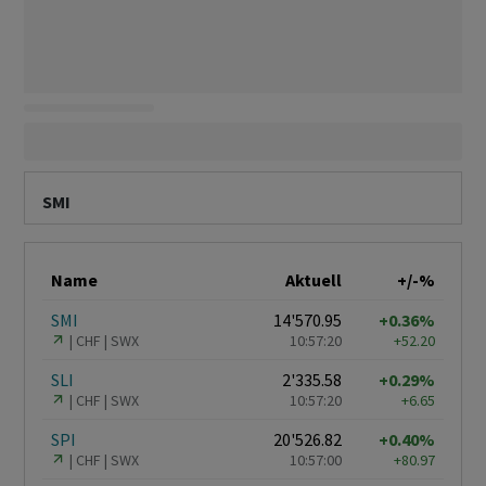
SMI
Name
Aktuell
+/-%
SMI
14'570.95
+0.36%
CHF
SWX
10:57:20
+52.20
SLI
2'335.58
+0.29%
CHF
SWX
10:57:20
+6.65
SPI
20'526.82
+0.40%
CHF
SWX
10:57:00
+80.97