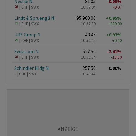
Nestle N
81.05
-0.09%
CHF
SWX
10:57:04
-0.07
Lindt & Spruengli N
95'900.00
+0.95%
CHF
SWX
10:37:39
+900.00
UBS Group N
43.45
+0.93%
CHF
SWX
10:56:45
+0.40
Swisscom N
627.50
-2.41%
CHF
SWX
10:55:54
-15.50
Schindler Hldg N
257.50
0.00%
–
CHF
SWX
10:49:47
–