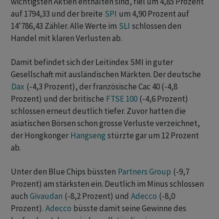
wichtigsten Aktien enthalten sind, fiel um 4,85 Prozent
auf 1794,33 und der breite
SPI
um 4,90 Prozent auf
14'786,43 Zähler. Alle Werte im
SLI
schlossen den
Handel mit klaren Verlusten ab.
Damit befindet sich der Leitindex SMI in guter
Gesellschaft mit ausländischen Märkten. Der deutsche
Dax
(-4,3 Prozent), der französische Cac 40 (-4,8
Prozent) und der britische
FTSE 100
(-4,6 Prozent)
schlossen erneut deutlich tiefer. Zuvor hatten die
asiatischen Börsen schon grosse Verluste verzeichnet,
der Hongkonger
Hangseng
stürzte gar um 12 Prozent
ab.
Unter den Blue Chips büssten
Partners Group
(-9,7
Prozent) am stärksten ein. Deutlich im Minus schlossen
auch
Givaudan
(-8,2 Prozent) und
Adecco
(-8,0
Prozent).
Adecco
büsste damit seine Gewinne des