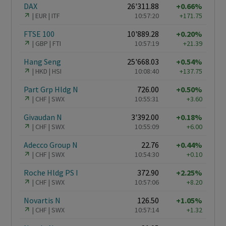
DAX
26'311.88
+0.66%
EUR
ITF
10:57:20
+171.75
FTSE 100
10'889.28
+0.20%
GBP
FTI
10:57:19
+21.39
Hang Seng
25'668.03
+0.54%
HKD
HSI
10:08:40
+137.75
Part Grp Hldg N
726.00
+0.50%
CHF
SWX
10:55:31
+3.60
Givaudan N
3'392.00
+0.18%
CHF
SWX
10:55:09
+6.00
Adecco Group N
22.76
+0.44%
CHF
SWX
10:54:30
+0.10
Roche Hldg PS I
372.90
+2.25%
CHF
SWX
10:57:06
+8.20
Novartis N
126.50
+1.05%
CHF
SWX
10:57:14
+1.32