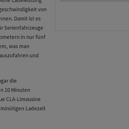
 eine Ladeleistung
geschwindigkeit von
nen. Damit ist es
für Serienfahrzeuge
ometern in nur fünf
dem, was man
 rauszufahren und
ogar die
 in 10 Minuten
eue CLA-Limousine
-minütigen Ladezeit