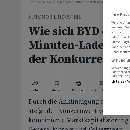
Home
News
Top News
Wie sich BYD dank Fünf-Minuten
Ihre Priv
AUTOMOBILINDUSTRIE
Wir und unse
Wie sich BYD dank
auf Ihrem Ger
verarbeiten D
Inhalte und A
Minuten-Ladesyst
Einstellungen
Rand der Webs
Datenschutze
der Konkurrenz a
Wir und u
Verwendung ge
Informationen
Inhalten, Zi
Liste der P
Teilen
Merken
Drucken
Kommentare
Durch die Ankündigung des neuen
steigt der Konzernwert von BYD ü
kombinierte Marktkapitalisierung
General Motors und Volkswagen.