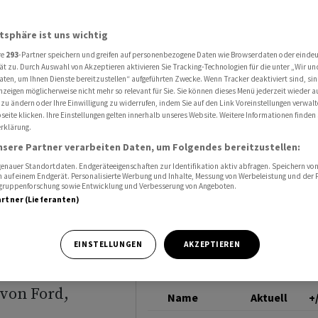
-Ladesystem von der Konkurrenz abhebt
BYD RG-H
atsphäre ist uns wichtig
re
293
-Partner speichern und greifen auf personenbezogene Daten wie Browserdaten oder einde
 Fünf-
ät zu. Durch Auswahl von Akzeptieren aktivieren Sie Tracking-Technologien für die unter „Wir un
aten, um Ihnen Dienste bereitzustellen“ aufgeführten Zwecke. Wenn Tracker deaktiviert sind, s
nzeigen möglicherweise nicht mehr so relevant für Sie. Sie können dieses Menü jederzeit wieder a
em von
 zu ändern oder Ihre Einwilligung zu widerrufen, indem Sie auf den Link Voreinstellungen verwal
eite klicken. Ihre Einstellungen gelten innerhalb unseres Website. Weitere Informationen finden 
rklärung.
bhebt
nsere Partner verarbeiten Daten, um Folgendes bereitzustellen:
nauer Standortdaten. Endgeräteeigenschaften zur Identifikation aktiv abfragen. Speichern von 
 auf einem Endgerät. Personalisierte Werbung und Inhalte, Messung von Werbeleistung und der
elgruppenforschung sowie Entwicklung und Verbesserung von Angeboten.
artner (Lieferanten)
 Ladesystems
EINSTELLUNGEN
AKZEPTIEREN
ber die
 von Ford,
Name
Aktuell
+