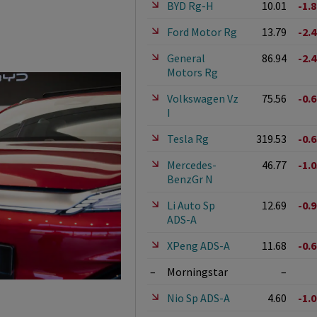
BYD Rg-H
10.01
-1.
Ford Motor Rg
13.79
-2.
General
86.94
-2.
Motors Rg
Volkswagen Vz
75.56
-0.
I
Tesla Rg
319.53
-0.
Mercedes-
46.77
-1.
BenzGr N
Li Auto Sp
12.69
-0.
ADS-A
XPeng ADS-A
11.68
-0.
–
Morningstar
–
Nio Sp ADS-A
4.60
-1.