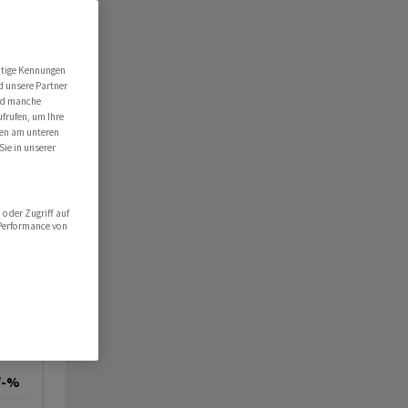
utige Kennungen
d unsere Partner
ind manche
ufrufen, um Ihre
ten am unteren
Sie in unserer
oder Zugriff auf
 Performance von
/-%