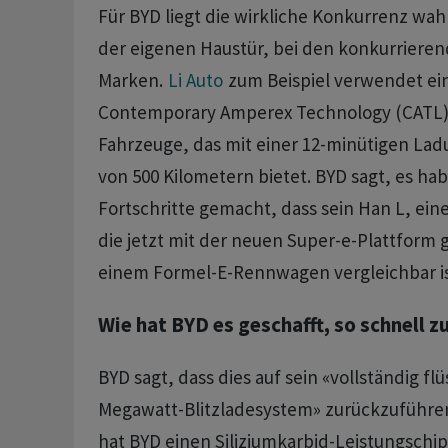
Für BYD liegt die wirkliche Konkurrenz wah
der eigenen Haustür, bei den konkurriere
Marken.
Li Auto
zum Beispiel verwendet ein
Contemporary Amperex Technology (CATL) 
Fahrzeuge, das mit einer 12-minütigen Lad
von 500 Kilometern bietet. BYD sagt, es hab
Fortschritte gemacht, dass sein Han L, eine
die jetzt mit der neuen Super-e-Plattform 
einem Formel-E-Rennwagen vergleichbar is
Wie hat BYD es geschafft, so schnell z
BYD sagt, dass dies auf sein «vollständig fl
Megawatt-Blitzladesystem» zurückzuführen 
hat BYD einen Siliziumkarbid-Leistungschi