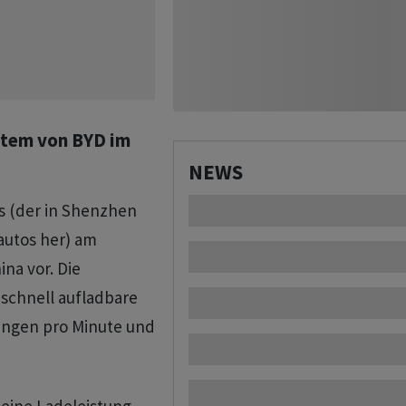
stem von BYD im
NEWS
os (der in Shenzhen
dautos her) am
na vor. Die
schnell aufladbare
ungen pro Minute und