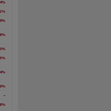
84%
41%
49%
68%
63%
05%
94%
60%
–
08%