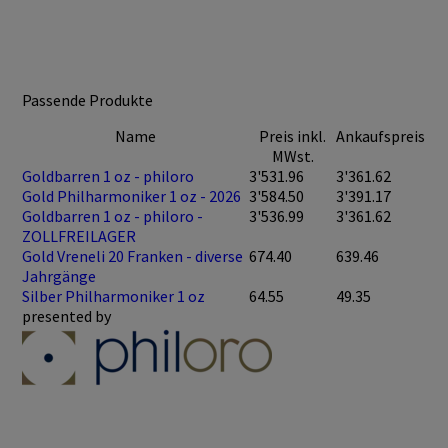
Passende Produkte
Name
Preis inkl.
Ankaufspreis
MWst.
Goldbarren 1 oz - philoro
3'531.96
3'361.62
Gold Philharmoniker 1 oz - 2026
3'584.50
3'391.17
Goldbarren 1 oz - philoro -
3'536.99
3'361.62
ZOLLFREILAGER
Gold Vreneli 20 Franken - diverse
674.40
639.46
Jahrgänge
Silber Philharmoniker 1 oz
64.55
49.35
presented by