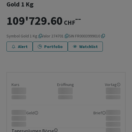
Gold 1 Kg
109'729.60
–
–
CHF
Symbol
Gold 1 Kg
Valor
274701
ISIN
FR0003999010
Alert
Portfolio
Watchlist
Kurs
Eröffnung
Vortag
Geld
Brief
Tagesvolumen Börse