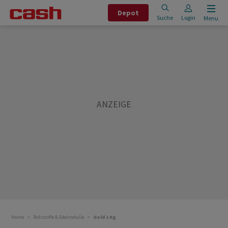
Depot
Suche
Login
Menu
Home
Rohstoffe & Edelmetalle
Gold 1 Kg