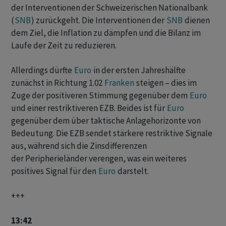
der Interventionen der Schweizerischen Nationalbank
(
SNB
) zurückgeht. Die Interventionen der
SNB
dienen
dem Ziel, die Inflation zu dämpfen und die Bilanz im
Laufe der Zeit zu reduzieren.
Allerdings dürfte
Euro
in der ersten Jahreshälfte
zunächst in Richtung 1.02
Franken
steigen – dies im
Zuge der positiveren Stimmung gegenüber dem
Euro
und einer restriktiveren EZB. Beides ist für
Euro
gegenüber dem über taktische Anlagehorizonte von
Bedeutung. Die EZB sendet stärkere restriktive Signale
aus, während sich die Zinsdifferenzen
der Peripherieländer verengen, was ein weiteres
positives Signal für den
Euro
darstelt.
+++
13:42