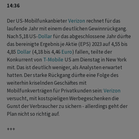
14:36
Der US-Mobilfunkanbieter
Verizon
rechnet für das
laufende Jahr mit einem deutlichen Gewinnrückgang.
Nach 5,18 US-
Dollar
für das abgeschlossene Jahr dürfte
das bereinigte Ergebnis je Aktie (EPS) 2023 auf 4,55 bis
4,85
Dollar
(4,18 bis 4,46
Euro
) fallen, teilte der
Konkurrent von
T-Mobile
US am Dienstag in New York
mit. Das ist deutlich weniger, als Analysten erwartet
hatten. Der starke Rückgang dürfte eine Folge des
weiterhin kriselnden Geschäftes mit
Mobilfunkverträgen für Privatkunden sein:
Verizon
versucht, mit kostspieligen Werbegeschenken die
Gunst der Verbraucher zu sichern - allerdings geht der
Plan nicht so richtig auf.
+++