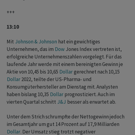
+++
13:10
Mit
Johnson & Johnson
hat ein gewichtiges
Unternehmen, das im
Dow
Jones Index vertreten ist,
erfolgreiche Unternehmenszahlen vorgelegt. Für das
laufende Jahr werde mit einem bereinigten Gewinn je
Aktie von 10,45 bis 10,65
Dollar
gerechnet nach 10,15
Dollar
2022, teilte der US-Pharma- und
Konsumgüterhersteller am Dienstag mit. Analysten
haben bislang 10,35
Dollar
prognostiziert. Auch im
vierten Quartal schnitt
J&J
besser als erwartet ab.
Unter dem Strich schrumpfte der Nettogewinn jedoch
im Gesamtjahr um gut 14 Prozent auf 17,9 Milliarden
Dollar
. Der Umsatz stieg trotzt negativer