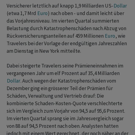
Versicherer letztlich auf knapp 1,9 Milliarden US-
Dollar
(etwa 1,7 Mrd
Euro
) nach oben - und damit leicht über
das Vorjahresniveau. Im vierten Quartal summierten
Belastung durch Katastrophenschäden nach Abzug von
Rückversicherungsanteilen auf 459 Millionen
Euro
, wie
Travelers bei der Vorlage der endgültigen Jahreszahlen
am Dienstag in New York mitteilte.
Dabei steigerte Travelers seine Prämieneinnahmen im
vergangenen Jahr um elf Prozent auf 35,4 Milliarden
Dollar
. Auch wegen der Katastrophenschäden vom
Dezember ging ein grösserer Teil der Prämien für
Schäden, Verwaltung und Vertrieb drauf: Die
kombinierte Schaden-Kosten-Quote verschlechterte
sich im Vergleich zum Vorjahr von 94,5 auf 95,6 Prozent.
Im vierten Quartal sprang sie im Jahresvergleich sogar
von 88 auf 94,5 Prozent nach oben. Analysten hatten
jedoch mit einem Wert gerechnet, der noch näher an der