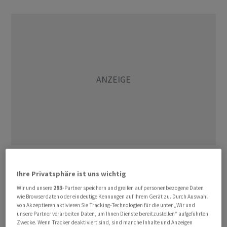
Gebremst wurde der Markt von den Kurseinbußen der
Ihre Privatsphäre ist uns wichtig
Indexschwergewichte aus dem Lebensmittel- und
Wir und unsere
293
-Partner speichern und greifen auf personenbezogene Daten
Pharmasektor.
Nestle
und
Novartis
verloren
ein
wie Browserdaten oder eindeutige Kennungen auf Ihrem Gerät zu. Durch Auswahl
halbes Prozent. Die Anteile des Arzneimittel-
von Akzeptieren aktivieren Sie Tracking-Technologien für die unter „Wir und
unsere Partner verarbeiten Daten, um Ihnen Dienste bereitzustellen“ aufgeführten
Auftragsproduzenten
Lonza
sanken am Tag vor der
Zwecke. Wenn Tracker deaktiviert sind, sind manche Inhalte und Anzeigen