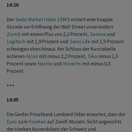
14:20
Der
Swiss Market Index
(
SMI
) notiert eine knappe
Stunde vor Eröffnung der Wall Street unverändert.
Zurich
mit einem Plus von 2,2 Prozent,
Sonova
und
Logitech
mit 1,9 Prozent und
Swiss Life
mit 1,5 Prozent
schwingen oben hinaus. Am Schluss der Kurstabelle
notieren
Alcon
mit minus 2,2 Prozent,
Sika
minus 1,5
Prozent sowie
Nestle
und
Novartis
mit minus 0,5
Prozent.
+++
14:05
Die Genfer Privatbank Lombard Odier erwartet, dass der
Euro
zum
Franken
auf Zwölf-Monats-Sicht angesichts
der starken Aussenbilanz der Schweiz und