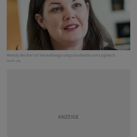
Wendy Becker ist Verwaltungsratspräsidentin von Logitech.
Quelle:
zVg