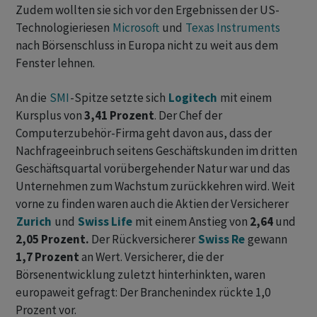
Zudem wollten sie sich vor den Ergebnissen der US-
Technologieriesen
Microsoft
und
Texas Instruments
nach Börsenschluss in Europa nicht zu weit aus dem
Fenster lehnen.
An die
SMI
-Spitze setzte sich
Logitech
mit einem
Kursplus von
3,41 Prozent
. Der Chef der
Computerzubehör-Firma geht davon aus, dass der
Nachfrageeinbruch seitens Geschäftskunden im dritten
Geschäftsquartal vorübergehender Natur war und das
Unternehmen zum Wachstum zurückkehren wird. Weit
vorne zu finden waren auch die Aktien der Versicherer
Zurich
und
Swiss Life
mit einem Anstieg von
2,64
und
2,05 Prozent.
Der Rückversicherer
Swiss Re
gewann
1,7 Prozent
an Wert. Versicherer, die der
Börsenentwicklung zuletzt hinterhinkten, waren
europaweit gefragt: Der Branchenindex rückte 1,0
Prozent vor.