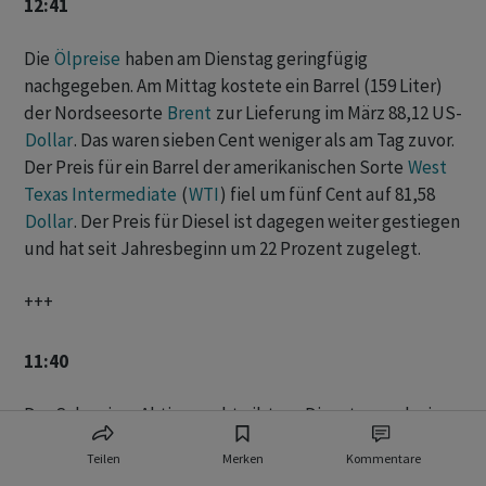
12:41
Die
Ölpreise
haben am Dienstag geringfügig
nachgegeben. Am Mittag kostete ein Barrel (159 Liter)
der Nordseesorte
Brent
zur Lieferung im März 88,12 US-
Dollar
. Das waren sieben Cent weniger als am Tag zuvor.
Der Preis für ein Barrel der amerikanischen Sorte
West
Texas Intermediate
(
WTI
) fiel um fünf Cent auf 81,58
Dollar
. Der Preis für Diesel ist dagegen weiter gestiegen
und hat seit Jahresbeginn um 22 Prozent zugelegt.
+++
11:40
Der Schweizer Aktienmarkt gibt am Dienstag nach einer
freundlichen Eröffnung im Verlauf leicht nach. Der
SMI
Teilen
Merken
Kommentare
verliert nach einem Tageshoch bei 11'437 Punkten 0,23