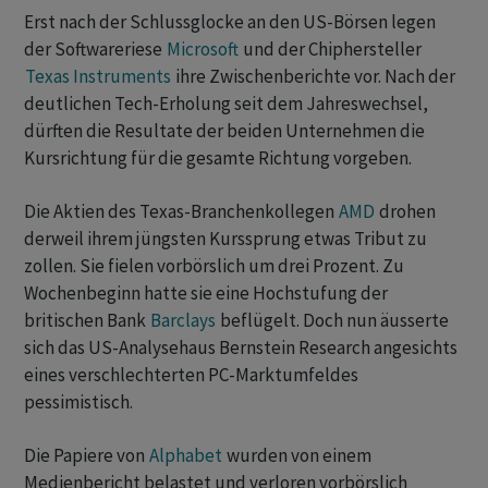
Erst nach der Schlussglocke an den US-Börsen legen
der Softwareriese
Microsoft
und der Chiphersteller
Texas Instruments
ihre Zwischenberichte vor. Nach der
deutlichen Tech-Erholung seit dem Jahreswechsel,
dürften die Resultate der beiden Unternehmen die
Kursrichtung für die gesamte Richtung vorgeben.
Die Aktien des Texas-Branchenkollegen
AMD
drohen
derweil ihrem jüngsten Kurssprung etwas Tribut zu
zollen. Sie fielen vorbörslich um drei Prozent. Zu
Wochenbeginn hatte sie eine Hochstufung der
britischen Bank
Barclays
beflügelt. Doch nun äusserte
sich das US-Analysehaus Bernstein Research angesichts
eines verschlechterten PC-Marktumfeldes
pessimistisch.
Die Papiere von
Alphabet
wurden von einem
Medienbericht belastet und verloren vorbörslich