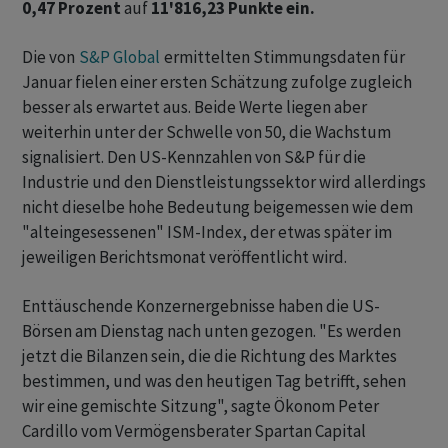
0,47 Prozent
auf
11'816,23 Punkte ein.
Die von
S&P Global
ermittelten Stimmungsdaten für
Januar fielen einer ersten Schätzung zufolge zugleich
besser als erwartet aus. Beide Werte liegen aber
weiterhin unter der Schwelle von 50, die Wachstum
signalisiert. Den US-Kennzahlen von S&P für die
Industrie und den Dienstleistungssektor wird allerdings
nicht dieselbe hohe Bedeutung beigemessen wie dem
"alteingesessenen" ISM-Index, der etwas später im
jeweiligen Berichtsmonat veröffentlicht wird.
Enttäuschende Konzernergebnisse haben die US-
Börsen am Dienstag nach unten gezogen. "Es werden
jetzt die Bilanzen sein, die die Richtung des Marktes
bestimmen, und was den heutigen Tag betrifft, sehen
wir eine gemischte Sitzung", sagte Ökonom Peter
Cardillo vom Vermögensberater Spartan Capital