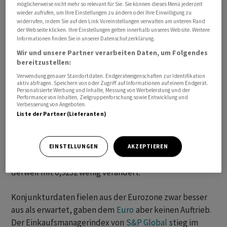
Bilanzveröffentlichung um
1,86 Prozent.
möglicherweise nicht mehr so relevant für Sie. Sie können dieses Menü jederzeit
wieder aufrufen, um Ihre Einstellungen zu ändern oder Ihre Einwilligung zu
widerrufen, indem Sie auf den Link Voreinstellungen verwalten am unteren Rand
Zum ausführlichen Bericht geht es
hier
.
der Webseite klicken. Ihre Einstellungen gelten innerhalb unseres Website. Weitere
Informationen finden Sie in unserer Datenschutzerklärung.
Wir und unsere Partner verarbeiten Daten, um Folgendes
bereitzustellen:
+++
Verwendung genauer Standortdaten. Endgeräteeigenschaften zur Identifikation
aktiv abfragen. Speichern von oder Zugriff auf Informationen auf einem Endgerät.
Personalisierte Werbung und Inhalte, Messung von Werbeleistung und der
17:15
Performance von Inhalten, Zielgruppenforschung sowie Entwicklung und
Verbesserung von Angeboten.
Liste der Partner (Lieferanten)
Der
Euro
vermochte zum
Franken
die
Tageshöchstkurse nicht ganz zu halten. Aktuell notiert
das Währungspaar
EUR/CHF
bei 1,0041,
nachdem es bis
EINSTELLUNGEN
AKZEPTIEREN
auf 1,00685 geklettert war. Das Duo
USD/CHF
notiert
derweil mit 0,9232 wenig verändert.
Konjunkturdaten fielen aus der Eurozone zwar besser
aus als erwartet, gaben dem
Euro
aber keinen Auftrieb.
Der Einkaufsmanagerindex von
S&P Global
stieg im