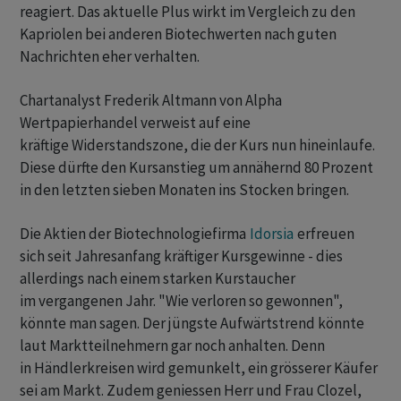
reagiert. Das aktuelle Plus wirkt im Vergleich zu den
Kapriolen bei anderen Biotechwerten nach guten
Nachrichten eher verhalten.
Chartanalyst Frederik Altmann von Alpha
Wertpapierhandel verweist auf eine
kräftige Widerstandszone, die der Kurs nun hineinlaufe.
Diese dürfte den Kursanstieg um annähernd 80 Prozent
in den letzten sieben Monaten ins Stocken bringen.
Die Aktien der Biotechnologiefirma
Idorsia
erfreuen
sich seit Jahresanfang kräftiger Kursgewinne - dies
allerdings nach einem starken Kurstaucher
im vergangenen Jahr. "Wie verloren so gewonnen",
könnte man sagen. Der jüngste Aufwärtstrend könnte
laut Marktteilnehmern gar noch anhalten. Denn
in Händlerkreisen wird gemunkelt, ein grösserer Käufer
sei am Markt. Zudem geniessen Herr und Frau Clozel,