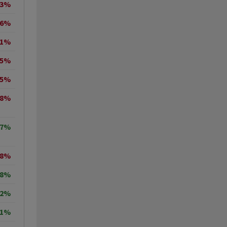
23%
06%
21%
15%
65%
48%
17%
28%
58%
02%
01%