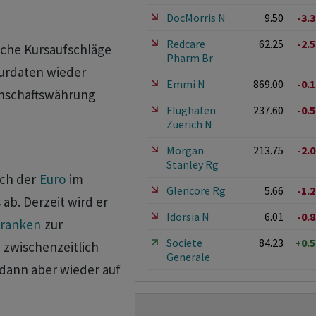
DocMorris N
9.50
-3.
Redcare
62.25
-2.
iche Kursaufschläge
Pharm Br
urdaten wieder
Emmi N
869.00
-0.
inschaftswährung
Flughafen
237.60
-0.
Zuerich N
Morgan
213.75
-2.
Stanley Rg
ch der
Euro
im
Glencore Rg
5.66
-1.
ab. Derzeit wird er
Idorsia N
6.01
-0.
ranken
zur
Societe
84.23
+0.
zwischenzeitlich
Generale
 dann aber wieder auf