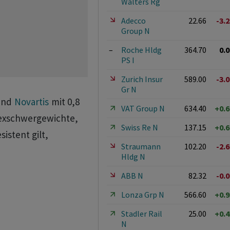
Walters Rg
Adecco
22.66
-3.
Group N
–
Roche Hldg
364.70
0.
PS I
Zurich Insur
589.00
-3.
Gr N
nd
Novartis
mit 0,8
VAT Group N
634.40
+0.
dexschwergewichte,
Swiss Re N
137.15
+0.
istent gilt,
Straumann
102.20
-2.
Hldg N
ABB N
82.32
-0.
Lonza Grp N
566.60
+0.
Stadler Rail
25.00
+0.
N