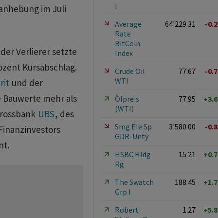
I
sanhebung im Juli
Average
64'229.31
-0.
Rate
BitCoin
der Verlierer setzte
Index
ozent Kursabschlag.
Crude Oil
77.67
-0.
WTI
rit
und der
e Bauwerte mehr als
Ölpreis
77.95
+3.
(WTI)
 Grossbank
UBS
, des
Smg Ele Sp
3'580.00
-0.
Finanzinvestors
GDR-Unty
nt.
HSBC Hldg
15.21
+0.
Rg
The Swatch
188.45
+1.
Grp I
Robert
1.27
+5.