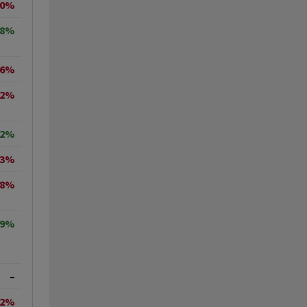
10%
08%
06%
32%
12%
93%
48%
19%
–
02%