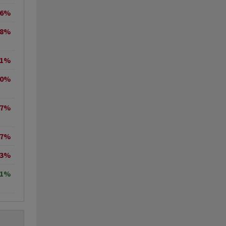
36%
58%
11%
50%
07%
27%
83%
51%