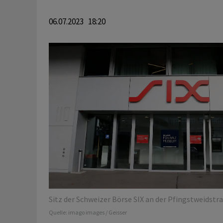
06.07.2023 18:20
Sitz der Schweizer Börse SIX an der Pfingstweidstras
Quelle:
imago images / Geisser