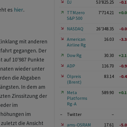
DJ
53'825.25
-0.
eht es
hier
.
TTMzero
7'714.21
+0.
S&P 500
NASDAQ
26'348.35
-0.
American
16.03
-3.
Einklang mit anderen
Airline Rg
lfahrt gegangen. Der
Dow Rg
30.30
+2.
t auf 10'987 Punkte
ADP
116.70
-0.
onaten wieder unter
Ölpreis
83.14
-0.
urden die Abgaben
(Brent)
sängsten. In dem am
Meta
589.90
+0.
tzten Zinssitzung der
Platforms
Rg-A
ieder im
erhöhungen im
–
Twitter
–
zuletzt die Ansicht
ams-OSRAM
17.61
-5.