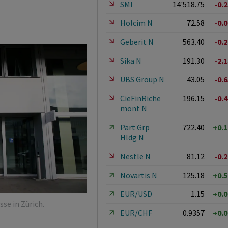
SMI
14'518.75
-0.
Holcim N
72.58
-0.
Geberit N
563.40
-0.
Sika N
191.30
-2.
UBS Group N
43.05
-0.
CieFinRiche
196.15
-0.
mont N
Part Grp
722.40
+0.
Hldg N
Nestle N
81.12
-0.
Novartis N
125.18
+0.
EUR/USD
1.15
+0.
se in Zürich.
EUR/CHF
0.9357
+0.