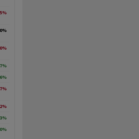
25%
00%
00%
67%
66%
67%
02%
93%
40%