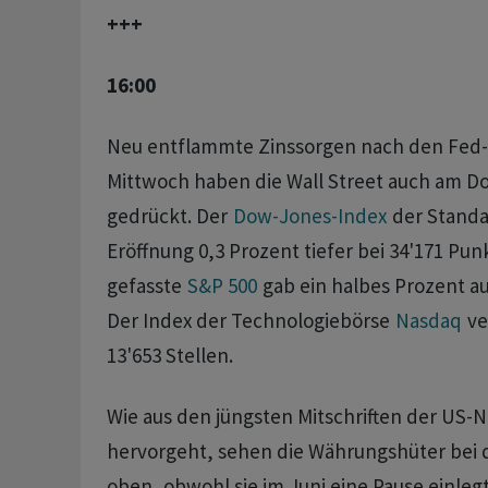
+++
16:00
Neu entflammte Zinssorgen nach den Fed-
Mittwoch haben die Wall Street auch am Do
gedrückt. Der
Dow-Jones-Index
der Standa
Eröffnung 0,3 Prozent tiefer bei 34'171 Pun
gefasste
S&P 500
gab ein halbes Prozent au
Der Index der Technologiebörse
Nasdaq
ve
13'653 Stellen.
Wie aus den jüngsten Mitschriften der US
hervorgeht, sehen die Währungshüter bei 
oben, obwohl sie im Juni eine Pause einlegt