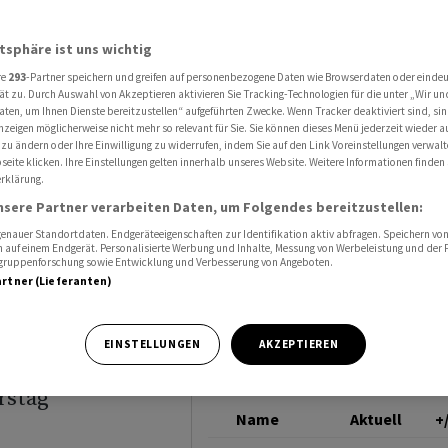
assen SMI absacken - Leitindex fällt unter 11‘000 Punkte
SMI
atsphäre ist uns wichtig
re
293
-Partner speichern und greifen auf personenbezogene Daten wie Browserdaten oder einde
ue
ät zu. Durch Auswahl von Akzeptieren aktivieren Sie Tracking-Technologien für die unter „Wir un
aten, um Ihnen Dienste bereitzustellen“ aufgeführten Zwecke. Wenn Tracker deaktiviert sind, s
nzeigen möglicherweise nicht mehr so relevant für Sie. Sie können dieses Menü jederzeit wieder a
SMI
 zu ändern oder Ihre Einwilligung zu widerrufen, indem Sie auf den Link Voreinstellungen verwal
eite klicken. Ihre Einstellungen gelten innerhalb unseres Website. Weitere Informationen finden 
rklärung.
x fällt
nsere Partner verarbeiten Daten, um Folgendes bereitzustellen:
te
nauer Standortdaten. Endgeräteeigenschaften zur Identifikation aktiv abfragen. Speichern von 
 auf einem Endgerät. Personalisierte Werbung und Inhalte, Messung von Werbeleistung und der
elgruppenforschung sowie Entwicklung und Verbesserung von Angeboten.
artner (Lieferanten)
EINSTELLUNGEN
AKZEPTIEREN
rstag
Name
Aktuell
+