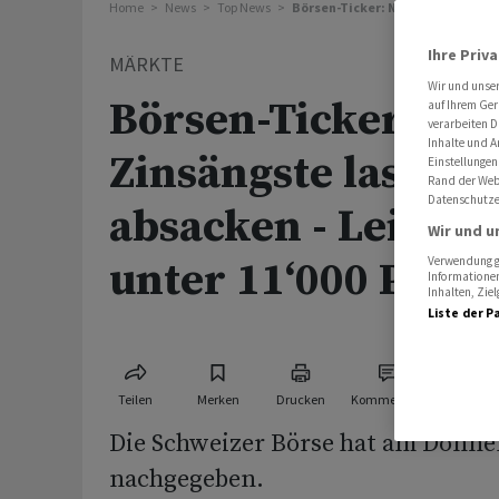
Home
News
Top News
Börsen-Ticker: Neue Zinsängste l
Ihre Priv
MÄRKTE
Wir und unse
Börsen-Ticker: Ne
auf Ihrem Ger
verarbeiten D
Inhalte und A
Zinsängste lassen 
Einstellungen
Rand der Webs
Datenschutze
absacken - Leitinde
Wir und u
unter 11‘000 Punk
Verwendung ge
Informationen
Inhalten, Zi
Liste der P
Teilen
Merken
Drucken
Kommentare
Die Schweizer Börse hat am Donne
nachgegeben.