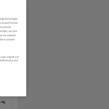
utige Kennungen
d unsere Partner
ind manche
ufrufen, um Ihre
ten am unteren
Sie in unserer
oder Zugriff auf
 Performance von
/-%