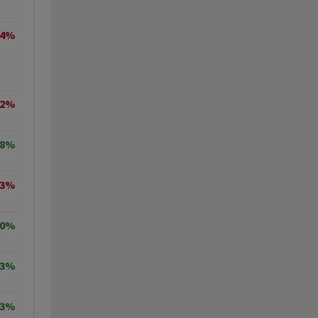
24%
72%
68%
83%
70%
73%
83%