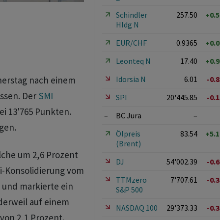
Schindler
257.50
+0.
Hldg N
EUR/CHF
0.9365
+0.
Leonteq N
17.40
+0.
Idorsia N
6.01
-0.
erstag nach einem
ossen. Der
SMI
SPI
20'445.85
-0.
ei 13'765 Punkten.
–
BC Jura
–
egen.
Ölpreis
83.54
+5.
(Brent)
lche um 2,6 Prozent
DJ
54'002.39
-0.
ni-Konsolidierung vom
TTMzero
7'707.61
-0.
 und markierte ein
S&P 500
derweil auf einem
NASDAQ 100
29'373.33
-0.
von 2,1 Prozent.