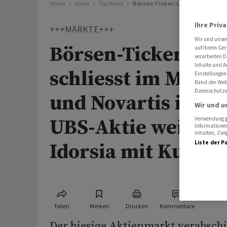
Home
News
Top News
Börsen-Ticker: Live News zum F
Ihre Priv
+++MÄRKTE+++
Wir und unse
Börsen-Ticker: SM
auf Ihrem Ger
verarbeiten D
Inhalte und A
schliesst im Minus
Einstellungen
Rand der Webs
Datenschutze
und Novartis im An
Wir und u
UBS-Aktie weiter i
Verwendung ge
Informationen
Inhalten, Zi
Liste der P
Idorsia mit Kurss
Teilen
Merken
Drucken
Kommentare
Der hiesige Aktienmarkt verabschi