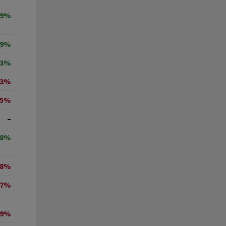
59%
09%
93%
83%
15%
–
18%
68%
37%
39%