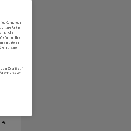
utige Kennungen
d unsere Partner
ind manche
ufrufen, um Ihre
ten am unteren
Sie in unserer
oder Zugriff auf
 Performance von
/-%