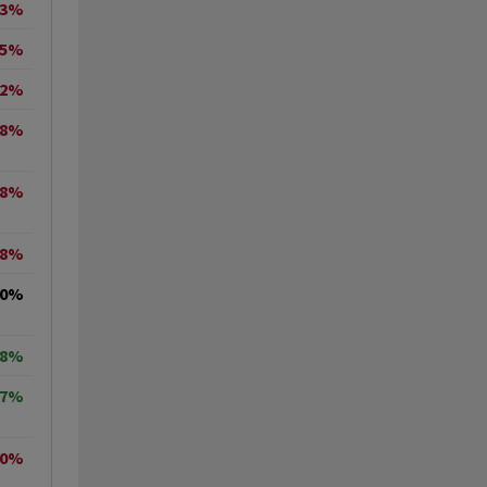
23%
65%
02%
28%
48%
28%
00%
58%
17%
60%