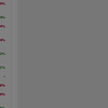
29%
54%
14%
04%
22%
51%
–
06%
70%
05%