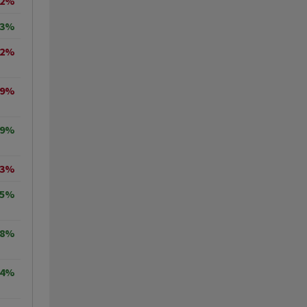
42%
63%
32%
99%
19%
93%
05%
78%
24%