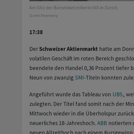
Am Sitz der Börsenbetreiberin SIX in Zürich.
Quelle:
Bloomberg
17:38
Der
Schweizer Aktienmarkt
hatte am Donn
volatilen Geschäft im roten Bereich geschl
beendete den Handel 0,36 Prozent tiefer b
Neun von zwanzig
SMI
-Titeln konnten zul
Angeführt wurde das Tableau von
UBS
, we
zulegten. Der Titel fand somit nach der Mi
Mittwoch wieder in die Überholspur zurück
neuerliches 18-Jahreshoch.
ABB
notierten 
neuen Allzeithoch nach einem Kursgewinn 