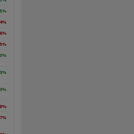
65%
74%
06%
15%
73%
43%
23%
78%
67%