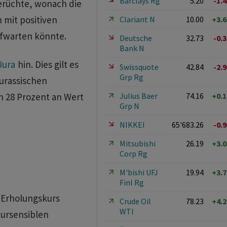
Barclays Rg
5.20
-1.
erüchte, wonach die
 mit positiven
Clariant N
10.00
+3.
ufwarten könnte.
Deutsche
32.73
-0.
Bank N
Jura
hin. Dies gilt es
Swissquote
42.84
-2.
Grp Rg
Jurassischen
Julius Baer
74.16
+0.
 28 Prozent an Wert
Grp N
NIKKEI
65'683.26
-0.
Mitsubishi
26.19
+3.
Corp Rg
M'bishi UFJ
19.94
+3.
Finl Rg
 Erholungskurs
Crude Oil
78.23
+4.
WTI
ursensiblen