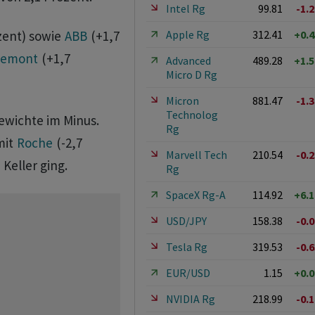
Intel Rg
99.81
-1.
Apple Rg
312.41
+0.
zent) sowie
ABB
(+1,7
hemont
(+1,7
Advanced
489.28
+1.
Micro D Rg
Micron
881.47
-1.
Technolog
ewichte im Minus.
Rg
mit
Roche
(-2,7
Marvell Tech
210.54
-0.
 Keller ging.
Rg
SpaceX Rg-A
114.92
+6.
USD/JPY
158.38
-0.
Tesla Rg
319.53
-0.
EUR/USD
1.15
+0.
NVIDIA Rg
218.99
-0.