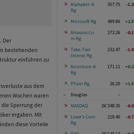
Alphabet-A
357.75
-1.
Rg
Microsoft Rg
499.86
+2.
Amazon.Co
272.26
-0.
m Rg
. Der
Take-Two
232.47
-1.
em bestehenden
Interac Rg
truktur einführen zu
Accenture-A
171.11
+0.
Rg
Pfizer Rg
26.20
+1.
rsverluste aus dem
–
Douglas
–
ngenen Wochen waren
h die Sperrung der
NASDAQ
26'348.35
-0.
iker ergaben. Mit
Lowe's Com
218.40
-0.
Rg
den diese Vorteile
DAX
26'140.13
+0.