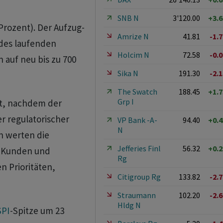
SNB N
3'120.00
+3.
Prozent). Der Aufzug-
Amrize N
41.81
-1.
des laufenden
Holcim N
72.58
-0.
auf neu bis zu 700
Sika N
191.30
-2.
The Swatch
188.45
+1.
Grp I
gt, nachdem der
er regulatorischer
VP Bank -A-
94.40
+0.
N
n werten die
Jefferies Finl
56.32
+0.
ei Kunden und
Rg
n Prioritäten,
Citigroup Rg
133.82
-2.
Straumann
102.20
-2.
Hldg N
SPI
-Spitze um 23