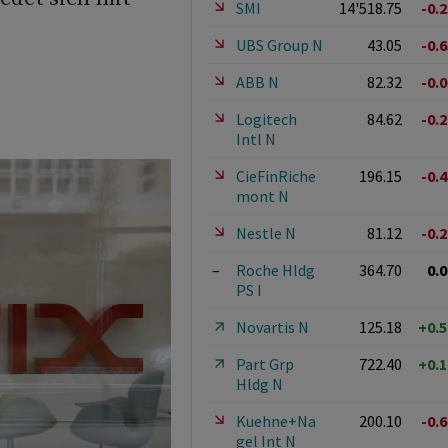
SMI
14'518.75
-0.
UBS Group N
43.05
-0.
ABB N
82.32
-0.
Logitech
84.62
-0.
Intl N
CieFinRiche
196.15
-0.
mont N
Nestle N
81.12
-0.
–
Roche Hldg
364.70
0.
PS I
Novartis N
125.18
+0.
Part Grp
722.40
+0.
Hldg N
Kuehne+Na
200.10
-0.
gel Int N