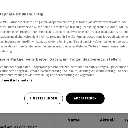
inanzgeschehen
SMI
atsphäre ist uns wichtig
re
293
-Partner speichern und greifen auf personenbezogene Daten wie Browserdaten oder einde
I
ät zu. Durch Auswahl von Akzeptieren aktivieren Sie Tracking-Technologien für die unter „Wir un
aten, um Ihnen Dienste bereitzustellen“ aufgeführten Zwecke. Wenn Tracker deaktiviert sind, s
nzeigen möglicherweise nicht mehr so relevant für Sie. Sie können dieses Menü jederzeit wieder a
 - Roche
 zu ändern oder Ihre Einwilligung zu widerrufen, indem Sie auf den Link Voreinstellungen verwal
eite klicken. Ihre Einstellungen gelten innerhalb unseres Website. Weitere Informationen finden 
rklärung.
gebot -
nsere Partner verarbeiten Daten, um Folgendes bereitzustellen:
m Hoch -
nauer Standortdaten. Endgeräteeigenschaften zur Identifikation aktiv abfragen. Speichern von 
 auf einem Endgerät. Personalisierte Werbung und Inhalte, Messung von Werbeleistung und der
elgruppenforschung sowie Entwicklung und Verbesserung von Angeboten.
artner (Lieferanten)
prung
EINSTELLUNGEN
AKZEPTIEREN
Name
Aktuell
+
edet sich mit