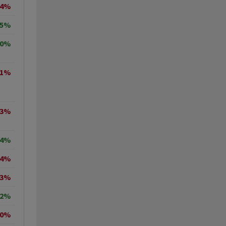
24%
45%
50%
31%
23%
14%
04%
63%
02%
10%