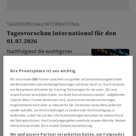
TAGESVORSCHAU INTERNATIONAL
Tagesvorschau International für den
01.07.2026
Nachfolgend die wichtigsten
Wirtschafts- und Finanztermine vom
01.07.2026:
Ihre Privatsphäre ist uns wichtig
01.07.2026 06:29
Wir und unsere
293
-Partner speichern und greifen auf personenbezogene Daten
wie Browserdaten oder eindeutige Kennungen auf Ihrem Gerät zu. Durch Auswahl
von Akzeptieren aktivieren Sie Tracking-Technologien für die unter „Wir und
WOCHENVORSCHAU SCHWEIZ
unsere Partner verarbeiten Daten, um Ihnen Dienste bereitzustellen“ aufgeführten
Zwecke. Wenn Tracker deaktiviert sind, sind manche Inhalte und Anzeigen
Wochenvorschau Schweiz 01.07.2026 -
möglicherweise nicht mehr so relevant für Sie. Sie können dieses Menü jederzeit
08.07.2026
wieder aufrufen, um Ihre Einstellungen zu ändern oder Ihre Einwilligung zu
widerrufen, indem Sie auf den Link Voreinstellungen verwalten am unteren Rand
Nachfolgend die wichtigsten
der Webseite klicken. Ihre Einstellungen gelten innerhalb unseres Website. Weitere
Informationen finden Sie in unserer Datenschutzerklärung.
Wirtschafts- und Finanztermine vom
01.07.2026 - 08.07.2026:
Wir und unsere Partner verarbeiten Daten, um Folgendes