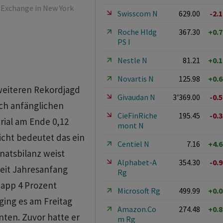
k Exchange in New York
Swisscom N
629.00
-2.
Roche Hldg
367.30
+0.
PS I
Nestle N
81.21
+0.
Novartis N
125.98
+0.
weiteren Rekordjagd
Givaudan N
3'369.00
-0.
ch anfänglichen
CieFinRiche
195.45
-0.
rial am Ende 0,12
mont N
icht bedeutet das ein
Centiel N
7.16
+4.
natsbilanz weist
Alphabet-A
354.30
-0.
eit Jahresanfang
Rg
app 4 Prozent
Microsoft Rg
499.99
+0.
ging es am Freitag
Amazon.Co
274.48
+0.
nten. Zuvor hatte er
m Rg