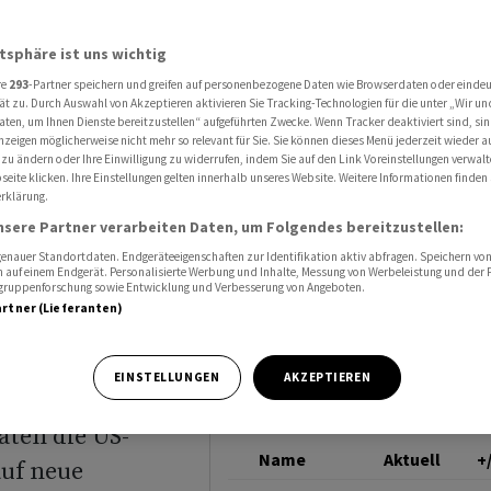
n nach Rekordhoch in die Verlustzone - SMI schliesst leicht im Minus
DOW JONES
atsphäre ist uns wichtig
re
293
-Partner speichern und greifen auf personenbezogene Daten wie Browserdaten oder einde
-Börsen
ät zu. Durch Auswahl von Akzeptieren aktivieren Sie Tracking-Technologien für die unter „Wir un
aten, um Ihnen Dienste bereitzustellen“ aufgeführten Zwecke. Wenn Tracker deaktiviert sind, s
nzeigen möglicherweise nicht mehr so relevant für Sie. Sie können dieses Menü jederzeit wieder a
kordhoch
 zu ändern oder Ihre Einwilligung zu widerrufen, indem Sie auf den Link Voreinstellungen verwal
eite klicken. Ihre Einstellungen gelten innerhalb unseres Website. Weitere Informationen finden 
rklärung.
- SMI
nsere Partner verarbeiten Daten, um Folgendes bereitzustellen:
 Minus
nauer Standortdaten. Endgeräteeigenschaften zur Identifikation aktiv abfragen. Speichern von 
 auf einem Endgerät. Personalisierte Werbung und Inhalte, Messung von Werbeleistung und der
elgruppenforschung sowie Entwicklung und Verbesserung von Angeboten.
artner (Lieferanten)
EINSTELLUNGEN
AKZEPTIEREN
ten die US-
Name
Aktuell
+
uf neue