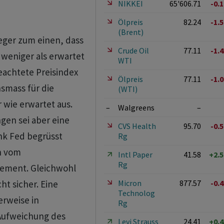
NIKKEI
65'606.71
-0.
Ölpreis
82.24
-1.
(Brent)
eger zum einen, dass
Crude Oil
77.11
-1.
 weniger als erwartet
WTI
beachtete Preisindex
Ölpreis
77.11
-1.
nsmass für die
(WTI)
 wie erwartet aus.
–
Walgreens
–
gen sei aber eine
CVS Health
95.70
-0.
nk Fed begrüsst
Rg
h vom
Intl Paper
41.58
+2.
Rg
gement. Gleichwohl
Micron
877.57
-0.
ht sicher. Eine
Technolog
erweise in
Rg
Aufweichung des
Levi Strauss
24.41
+0.