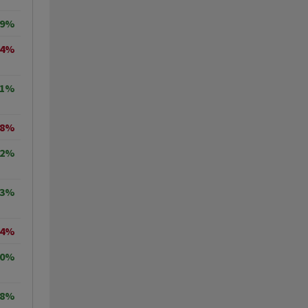
99%
04%
71%
68%
32%
53%
14%
20%
68%