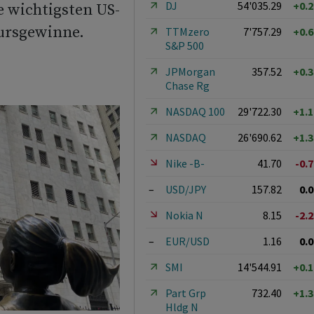
DJ
54'035.29
+0.
e wichtigsten US-
Kursgewinne.
TTMzero
7'757.29
+0.
S&P 500
JPMorgan
357.52
+0.
Chase Rg
NASDAQ 100
29'722.30
+1.
NASDAQ
26'690.62
+1.
Nike -B-
41.70
-0.
–
USD/JPY
157.82
0.
Nokia N
8.15
-2.
–
EUR/USD
1.16
0.
SMI
14'544.91
+0.
Part Grp
732.40
+1.
Hldg N