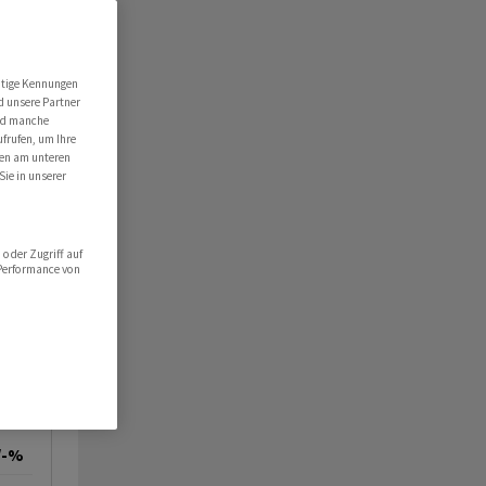
utige Kennungen
d unsere Partner
ind manche
ufrufen, um Ihre
ten am unteren
Sie in unserer
oder Zugriff auf
 Performance von
/-%