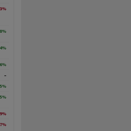
53%
68%
24%
86%
–
95%
05%
19%
27%