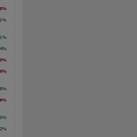
18%
71%
11%
64%
50%
36%
68%
96%
03%
82%