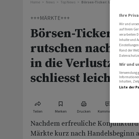
Home
News
Top News
Börsen-Ticker: US-Börsen rutsche
Ihre Priv
+++MÄRKTE+++
Wir und unse
Börsen-Ticker: US
auf Ihrem Ger
verarbeiten D
Inhalte und A
rutschen nach Re
Einstellungen
Rand der Webs
Datenschutze
in die Verlustzone 
Wir und u
schliesst leicht im
Verwendung ge
Informationen
Inhalten, Zi
Liste der P
Teilen
Merken
Drucken
Kommentare
Nachdem erfreuliche Konjunkturda
Märkte kurz nach Handelsbeginn a