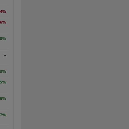
64%
26%
38%
–
33%
35%
56%
57%