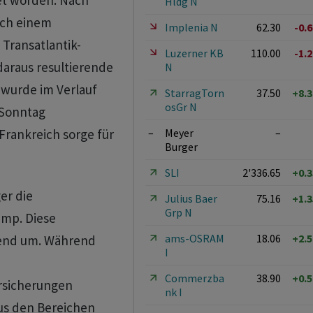
tet worden. Nach
Hldg N
ach einem
Implenia N
62.30
-0.
 Transatlantik-
Luzerner KB
110.00
-1.
daraus resultierende
N
 wurde im Verlauf
StarragTorn
37.50
+8.
osGr N
 Sonntag
–
Meyer
–
Frankreich sorge für
Burger
SLI
2'336.65
+0.
er die
Julius Baer
75.16
+1.
Grp N
ump. Diese
ams-OSRAM
18.06
+2.
hend um. Während
I
Commerzba
38.90
+0.
rsicherungen
nk I
us den Bereichen