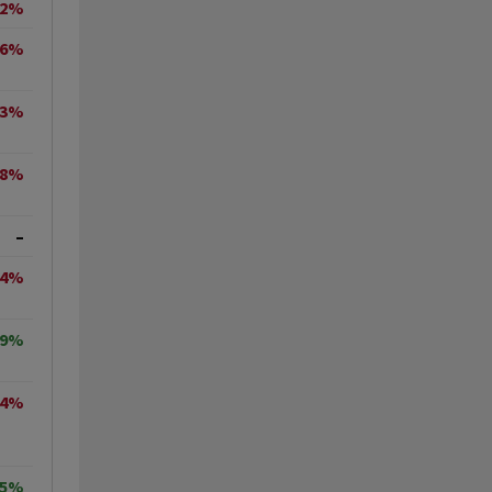
12%
56%
43%
08%
–
54%
59%
44%
45%