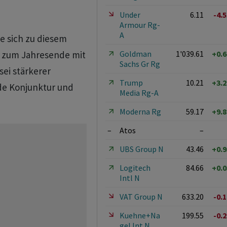
Under
6.11
-4.
Armour Rg-
A
e sich zu diesem
Goldman
1'039.61
+0.
is zum Jahresende mit
Sachs Gr Rg
ei stärkerer
Trump
10.21
+3.
e Konjunktur und
Media Rg-A
Moderna Rg
59.17
+9.
–
Atos
–
UBS Group N
43.46
+0.
Logitech
84.66
+0.
Intl N
VAT Group N
633.20
-0.
Kuehne+Na
199.55
-0.
gel Int N