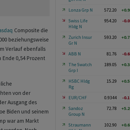
Lonza Grp N
572.20
+0.
Swiss Life
954.20
-0.
Hldg N
asdaq
Composite die
Zurich Insur
593.20
+0.
 000 beziehungsweise
Gr N
m Verlauf ebenfalls
ABB N
81.76
-0.
 Ende 0,54 Prozent
The Swatch
189.05
+0.
Grp I
HSBC Hldg
15.29
+0.
liche
Rg
hten von der
EUR/CHF
0.9344
-0.
 der Ausgang des
Sandoz
72.78
+5.
Joe Biden und seinem
Group N
mp war am Markt
Straumann
102.90
+0.