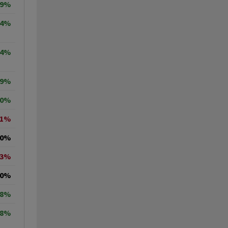
29%
64%
34%
19%
30%
71%
00%
23%
00%
18%
38%