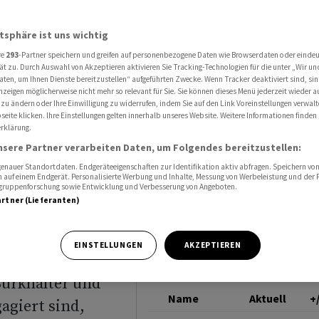
erdurchschnittlich investiert
ACCELLERON IND N
atsphäre ist uns wichtig
re
293
-Partner speichern und greifen auf personenbezogene Daten wie Browserdaten oder einde
isten
ät zu. Durch Auswahl von Akzeptieren aktivieren Sie Tracking-Technologien für die unter „Wir un
aten, um Ihnen Dienste bereitzustellen“ aufgeführten Zwecke. Wenn Tracker deaktiviert sind, s
nzeigen möglicherweise nicht mehr so relevant für Sie. Sie können dieses Menü jederzeit wieder a
iedenen
 zu ändern oder Ihre Einwilligung zu widerrufen, indem Sie auf den Link Voreinstellungen verwal
eite klicken. Ihre Einstellungen gelten innerhalb unseres Website. Weitere Informationen finden 
rklärung.
nd Mid
nsere Partner verarbeiten Daten, um Folgendes bereitzustellen:
nauer Standortdaten. Endgeräteeigenschaften zur Identifikation aktiv abfragen. Speichern von 
 auf einem Endgerät. Personalisierte Werbung und Inhalte, Messung von Werbeleistung und der
elgruppenforschung sowie Entwicklung und Verbesserung von Angeboten.
artner (Lieferanten)
EINSTELLUNGEN
AKZEPTIEREN
Burkhalter und
Name
Aktuell
+
agiert sind,