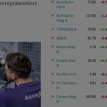
Accelleron
73.85
-0.
terrepräsentiert
Ind N
Burkhalter
137.80
-1.
Hldg N
TEMENOS N
70.85
+1.
ABB N
81.76
-0.
Rieter Hldg
3.19
+0.
N
Stadler Rail
25.06
+0.
N
DocMorris N
9.49
-0.
OC Oerlikon
4.91
-1.
N
Comet Hldg
363.80
-0.
N