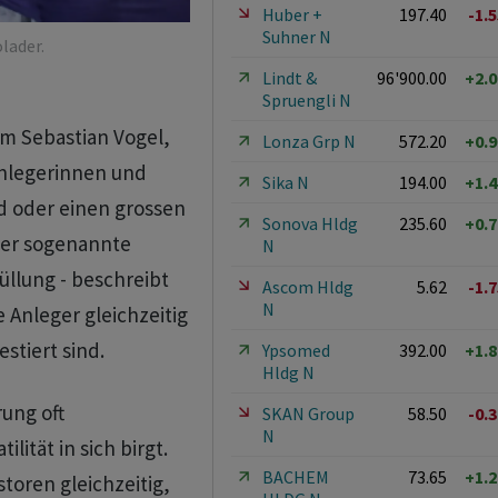
Huber +
197.40
-1.
Suhner N
lader.
Lindt &
96'900.00
+2.
Spruengli N
m Sebastian Vogel,
Lonza Grp N
572.20
+0.
Anlegerinnen und
Sika N
194.00
+1.
nd oder einen grossen
Sonova Hldg
235.60
+0.
ser sogenannte
N
üllung - beschreibt
Ascom Hldg
5.62
-1.
N
 Anleger gleichzeitig
estiert sind.
Ypsomed
392.00
+1.
Hldg N
rung oft
SKAN Group
58.50
-0.
N
lität in sich birgt.
BACHEM
73.65
+1.
toren gleichzeitig,