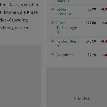
HLDG N
en. Da es in solchen
Georg
52.90
-0.
, können die Kurse
Fischer N
 der «Crowding
Cicor
127.60
+2.
sitionsgrösse in
Technologie
N
Kardex Hldg
246.50
-0.
N
Galenica N
82.20
-1.