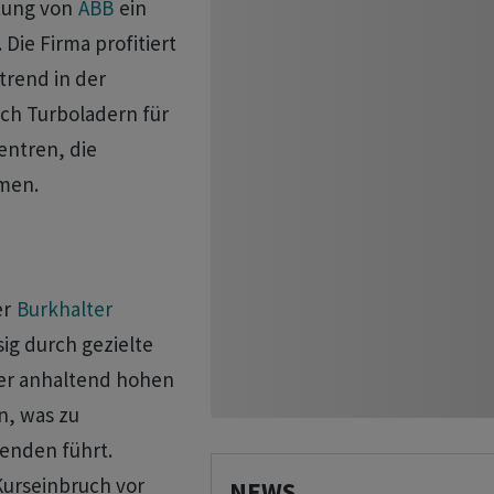
ltung von
ABB
ein
ie Firma profitiert
trend in der
ach Turboladern für
ntren, die
mmen.
er
Burkhalter
sig durch gezielte
der anhaltend hohen
n, was zu
enden führt.
urseinbruch vor
NEWS