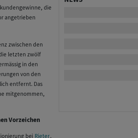
ukundengewinne, die
or angetrieben
rgenz zwischen den
ie letzten zwölf
ermässig in den
ierungen von den
ich entfernt. Das
inne mitgenommen,
hen Vorzeichen
tionierung bei
Rieter
,