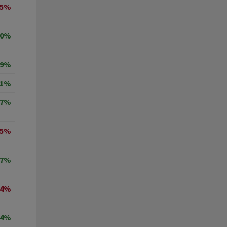
55%
00%
99%
41%
77%
75%
87%
34%
24%