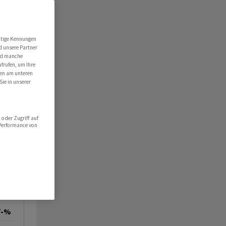
utige Kennungen
d unsere Partner
ind manche
ufrufen, um Ihre
ten am unteren
Sie in unserer
oder Zugriff auf
 Performance von
/-%