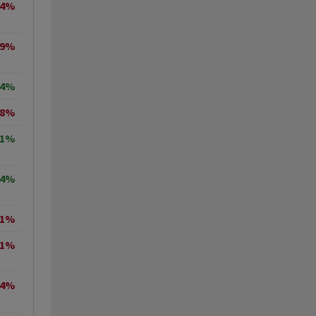
74%
29%
94%
68%
31%
24%
11%
41%
44%