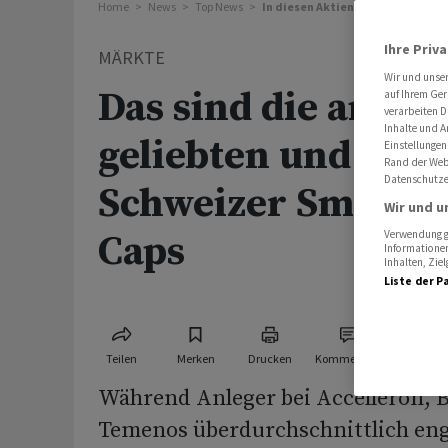
Home
News
Top News
In diesen Aktien sind Anleger üb
Ihre Priv
MÄRKTE
Wir und unse
Das sind die am me
auf Ihrem Ger
verarbeiten D
Inhalte und A
geliebten und gem
Einstellungen
Rand der Webs
Datenschutze
Schweizer Small u
Wir und u
Caps
Verwendung ge
Informationen
Inhalten, Zi
Liste der P
Teilen
Merken
Drucken
Kommentare
Während Anleger bei Accelleron, 
Temenos überdurchschnittlich eng