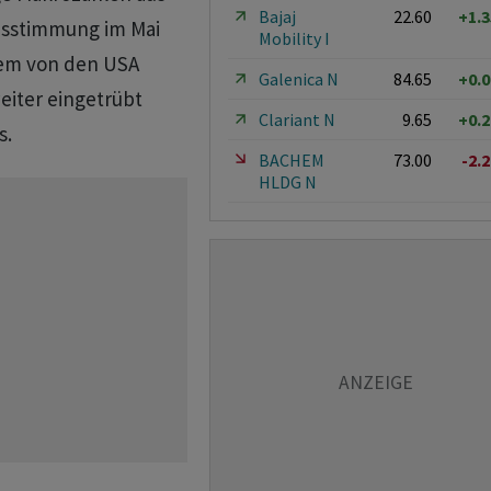
Bajaj
22.60
+1.
nsstimmung im Mai
Mobility I
dem von den USA
Galenica N
84.65
+0.
eiter eingetrübt
Clariant N
9.65
+0.
s.
BACHEM
73.00
-2.
HLDG N