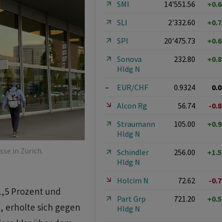
SMI
14'551.56
+0.
SLI
2'332.60
+0.
SPI
20'475.73
+0.
Sonova
232.80
+0.
Hldg N
–
EUR/CHF
0.9324
0.
Alcon Rg
56.74
-0.
Straumann
105.00
+0.
Hldg N
se in Zürich.
Schindler
256.00
+1.
Hldg N
Holcim N
72.62
-0.
1,5 Prozent und
Part Grp
721.20
+0.
, erholte sich gegen
Hldg N