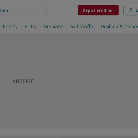
Depot
eröffnen
Fonds
ETFs
Derivate
Rohstoffe
Devisen & Zinse
Teilen
Merken
Drucken
Kommentare