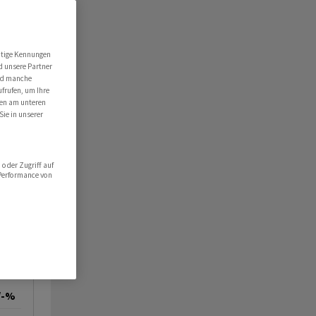
utige Kennungen
d unsere Partner
ind manche
ufrufen, um Ihre
ten am unteren
Sie in unserer
oder Zugriff auf
 Performance von
/-%