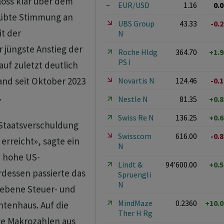
loss klar über dem
–
EUR/USD
1.16
0.
trübte Stimmung an
UBS Group
43.33
-0.
t der
N
 jüngste Anstieg der
Roche Hldg
364.70
+1.
PS I
auf zuletzt deutlich
nd seit Oktober 2023
Novartis N
124.46
-0.
.
Nestle N
81.35
+0.
Swiss Re N
136.25
+0.
-Staatsverschuldung
Swisscom
616.00
-0.
erreicht», sagte ein
N
 hohe US-
Lindt &
94'600.00
+0.
rdessen passierte das
Spruengli
N
iebene Steuer- und
MindMaze
0.2360
+10.
tenhaus. Auf die
Ther H Rg
e Makrozahlen aus