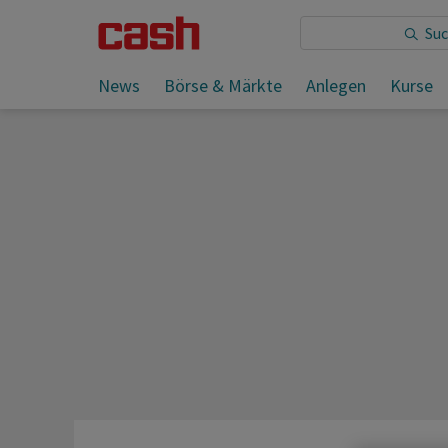
Sie lesen:
Getrübte Stimmung - SMI verliert klar
News
Börse & Märkte
Anlegen
Kurse