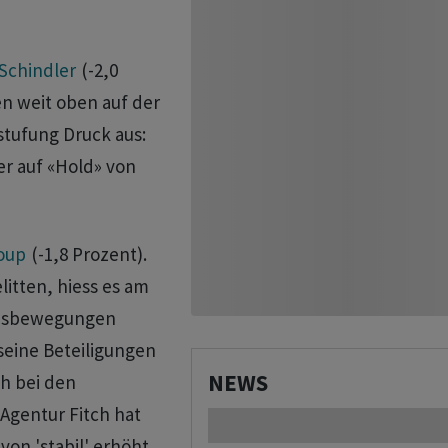
Schindler
(-2,0
en weit oben auf der
tufung Druck aus:
ler auf «Hold» von
oup
(-1,8 Prozent).
itten, hiess es am
insbewegungen
 seine Beteiligungen
NEWS
ch bei den
-Agentur Fitch hat
von 'stabil' erhöht,