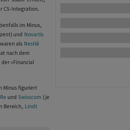
r CS-Integration.
benfalls im Minus,
ozent) und
Novartis
 waren als
Nestlé
hat nach dem
 der «Financial
 Minus figuriert
 Re
und
Swisscom
(je
n Bereich,
Lindt