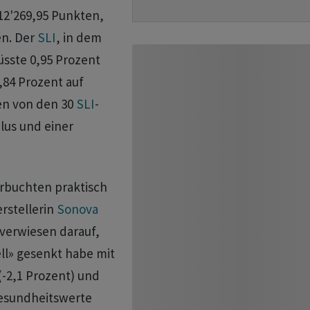
 12'269,95 Punkten,
en. Der
SLI
, in dem
üsste 0,95 Prozent
,84 Prozent auf
den von den 30
SLI
-
lus und einer
erbuchten praktisch
rstellerin
Sonova
 verwiesen darauf,
ll» gesenkt habe mit
(-2,1 Prozent) und
Gesundheitswerte