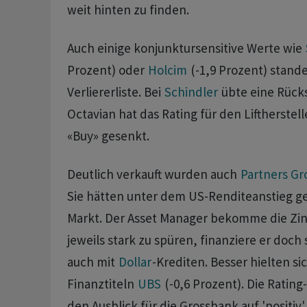
weit hinten zu finden.
Auch einige konjunktursensitive Werte wie
Prozent) oder
Holcim
(-1,9 Prozent) stand
Verliererliste. Bei
Schindler
übte eine Rücks
Octavian hat das Rating für den Liftherstel
«Buy» gesenkt.
Deutlich verkauft wurden auch
Partners Gr
Sie hätten unter dem US-Renditeanstieg gel
Markt. Der Asset Manager bekomme die Z
jeweils stark zu spüren, finanziere er doch
auch mit
Dollar
-Krediten. Besser hielten si
Finanztiteln
UBS
(-0,6 Prozent). Die Rating
den Ausblick für die Grossbank auf 'positiv' 