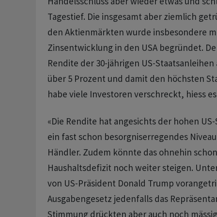
Handelsschluss aber wieder etwas und sch
Tagestief. Die insgesamt aber ziemlich ge
den Aktienmärkten wurde insbesondere mi
Zinsentwicklung in den USA begründet. Der
Rendite der 30-jährigen US-Staatsanleihen 
über 5 Prozent und damit den höchsten Sta
habe viele Investoren verschreckt, hiess es
«Die Rendite hat angesichts der hohen US
ein fast schon besorgniserregendes Niveau 
Händler. Zudem könnte das ohnehin schon
Haushaltsdefizit noch weiter steigen. Unte
von US-Präsident Donald Trump vorangetr
Ausgabengesetz jedenfalls das Repräsentan
Stimmung drückten aber auch noch mässig