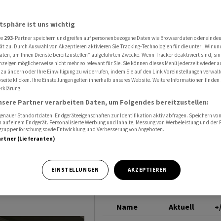
 klar
SMI
atsphäre ist uns wichtig
re
293
-Partner speichern und greifen auf personenbezogene Daten wie Browserdaten oder einde
 - SMI
ät zu. Durch Auswahl von Akzeptieren aktivieren Sie Tracking-Technologien für die unter „Wir un
aten, um Ihnen Dienste bereitzustellen“ aufgeführten Zwecke. Wenn Tracker deaktiviert sind, s
nzeigen möglicherweise nicht mehr so relevant für Sie. Sie können dieses Menü jederzeit wieder a
 zu ändern oder Ihre Einwilligung zu widerrufen, indem Sie auf den Link Voreinstellungen verwal
eite klicken. Ihre Einstellungen gelten innerhalb unseres Website. Weitere Informationen finden 
rklärung.
nsere Partner verarbeiten Daten, um Folgendes bereitzustellen:
nauer Standortdaten. Endgeräteeigenschaften zur Identifikation aktiv abfragen. Speichern von 
 auf einem Endgerät. Personalisierte Werbung und Inhalte, Messung von Werbeleistung und der
elgruppenforschung sowie Entwicklung und Verbesserung von Angeboten.
artner (Lieferanten)
e Sitzung vom
ndet.
EINSTELLUNGEN
AKZEPTIEREN
Name
Aktuell
+