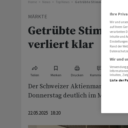
Home
News
Top News
Getrübte Stimmung - SMI verliert
Ihre Priv
MÄRKTE
Wir und unse
Getrübte Stimmung
auf Ihrem Ger
verarbeiten D
Inhalte und A
verliert klar
Einstellungen
Rand der Webs
Datenschutze
Wir und u
Verwendung ge
Informationen
Teilen
Merken
Drucken
Kommentare
Inhalten, Zi
Liste der P
Der Schweizer Aktienmarkt hat di
Donnerstag deutlich im Minus bee
22.05.2025 18:20