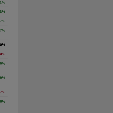
61%
73%
67%
87%
00%
84%
96%
59%
77%
56%