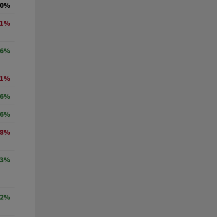
00%
21%
96%
11%
86%
66%
88%
53%
02%