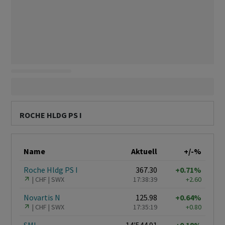
ROCHE HLDG PS I
Name
Aktuell
+/-%
Roche Hldg PS I
367.30
+0.71%
CHF
SWX
17:38:39
+2.60
Novartis N
125.98
+0.64%
CHF
SWX
17:35:19
+0.80