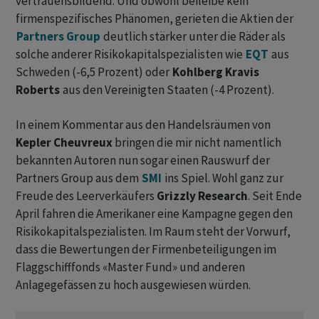
vertrauensbildend. Und obwohl beileibe kein
firmenspezifisches Phänomen, gerieten die Aktien der
Partners Group
deutlich stärker unter die Räder als
solche anderer Risikokapitalspezialisten wie
EQT
aus
Schweden (-6,5 Prozent) oder
Kohlberg Kravis
Roberts
aus den Vereinigten Staaten (-4 Prozent).
In einem Kommentar aus den Handelsräumen von
Kepler Cheuvreux
bringen die mir nicht namentlich
bekannten Autoren nun sogar einen Rauswurf der
Partners Group aus dem
SMI
ins Spiel. Wohl ganz zur
Freude des Leerverkäufers
Grizzly Research
. Seit Ende
April fahren die Amerikaner eine Kampagne gegen den
Risikokapitalspezialisten. Im Raum steht der Vorwurf,
dass die Bewertungen der Firmenbeteiligungen im
Flaggschifffonds «Master Fund» und anderen
Anlagegefässen zu hoch ausgewiesen würden.