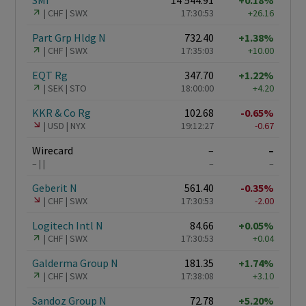
SMI
14'544.91
+0.18%
CHF
SWX
17:30:53
+26.16
Part Grp Hldg N
732.40
+1.38%
CHF
SWX
17:35:03
+10.00
EQT Rg
347.70
+1.22%
SEK
STO
18:00:00
+4.20
KKR & Co Rg
102.68
-0.65%
USD
NYX
19:12:27
-0.67
Wirecard
–
–
–
–
–
Geberit N
561.40
-0.35%
CHF
SWX
17:30:53
-2.00
Logitech Intl N
84.66
+0.05%
CHF
SWX
17:30:53
+0.04
Galderma Group N
181.35
+1.74%
CHF
SWX
17:38:08
+3.10
Sandoz Group N
72.78
+5.20%