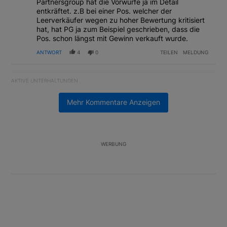
Partnersgroup hat die Vorwürfe ja im Detail
entkräftet. z.B bei einer Pos. welcher der
Leerverkäufer wegen zu hoher Bewertung kritisiert
hat, hat PG ja zum Beispiel geschrieben, dass die
Pos. schon längst mit Gewinn verkauft wurde.
ANTWORT
4
0
TEILEN
MELDUNG
AKTIVE UNTERHALTUNGEN
Das Folgende ist eine Liste der am meisten kommentierten Artikel
Ein Trendartikel mit dem Titel "Margin Calls bei Situational Awar
Margin Calls bei Situational Awareness: Alles über
Mehr Kommentare Anzeigen
den Retter-Deal
3
Ein Trendartikel mit dem Titel "US-Finanzministerium bereitet Ban
US-Finanzministerium bereitet Banken laut Insider
auf eventuelle Yen-Intervention vor
WERBUNG
2
Unterstützt von