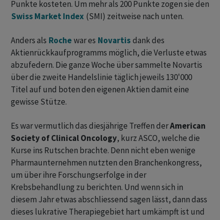
Punkte kosteten. Um mehr als 200 Punkte zogen sie den
Swiss Market Index
(SMI) zeitweise nach unten.
Anders als
Roche
war es
Novartis
dank des
Aktienrückkaufprogramms möglich, die Verluste etwas
abzufedern. Die ganze Woche über sammelte Novartis
über die zweite Handelslinie täglich jeweils 130'000
Titel auf und boten den eigenen Aktien damit eine
gewisse Stütze.
Es war vermutlich das diesjährige Treffen der
American
Society of Clinical Oncology
, kurz ASCO, welche die
Kurse ins Rutschen brachte. Denn nicht eben wenige
Pharmaunternehmen nutzten den Branchenkongress,
um über ihre Forschungserfolge in der
Krebsbehandlung zu berichten. Und wenn sich in
diesem Jahr etwas abschliessend sagen lässt, dann dass
dieses lukrative Therapiegebiet hart umkämpft ist und