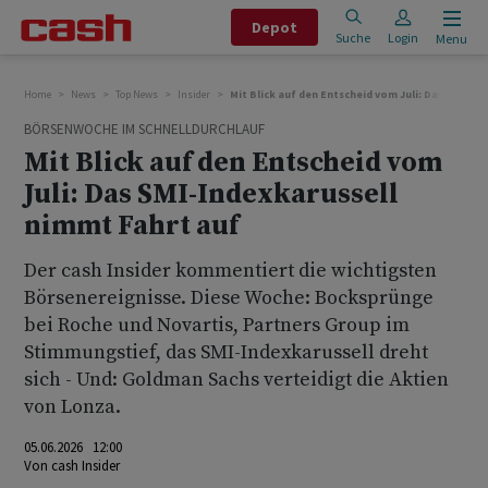
Depot
Suche
Login
Menu
Home
News
Top News
Insider
Mit Blick auf den Entscheid vom Juli: Das SMI-In
BÖRSENWOCHE IM SCHNELLDURCHLAUF
Mit Blick auf den Entscheid vom
Juli: Das SMI-Indexkarussell
nimmt Fahrt auf
Der cash Insider kommentiert die wichtigsten
Börsenereignisse. Diese Woche: Bocksprünge
bei Roche und Novartis, Partners Group im
Stimmungstief, das SMI-Indexkarussell dreht
sich - Und: Goldman Sachs verteidigt die Aktien
von Lonza.
05.06.2026 12:00
Von
cash Insider