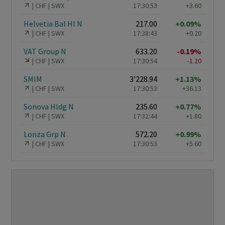
CHF
SWX
17:30:53
+3.60
Helvetia Bal Hl N
217.00
+0.09%
CHF
SWX
17:38:43
+0.20
VAT Group N
633.20
-0.19%
CHF
SWX
17:30:54
-1.20
SMIM
3'228.94
+1.13%
CHF
SWX
17:30:53
+36.13
Sonova Hldg N
235.60
+0.77%
CHF
SWX
17:32:44
+1.80
Lonza Grp N
572.20
+0.99%
CHF
SWX
17:30:53
+5.60