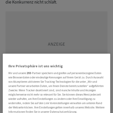
die Konkurrenz nicht schläft.
Ihre Privatsphäre ist uns wichtig
Wir und unsere
293
-Partner speichern und greifen auf personenbezogene Daten
wie Browserdaten oder eindeutige Kennungen auf Ihrem Gerät zu. Durch Auswahl
von Akzeptieren aktivieren Sie Tracking-Technologien für die unter „Wir und
unsere Partner verarbeiten Daten, um Ihnen Dienste bereitzustellen“ aufgeführten
Ausserdem ist aus hiesigen Börsenkreisen zu
Zwecke. Wenn Tracker deaktiviert sind, sind manche Inhalte und Anzeigen
vernehmen, dass die beiden Schwergewichte
Roche
möglicherweise nicht mehr so relevant für Sie. Sie können dieses Menü jederzeit
wieder aufrufen, um Ihre Einstellungen zu ändern oder Ihre Einwilligung zu
und
Novartis
erstmals wieder als Geldquelle für den
widerrufen, indem Sie auf den Link Voreinstellungen verwalten am unteren Rand
Zukauf von Technologiewerten herhalten müssen. Es
der Webseite klicken. Ihre Einstellungen gelten innerhalb unseres Website. Weitere
Informationen finden Sie in unserer Datenschutzerklärung.