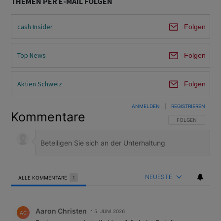
THEMEN PER E-MAIL FOLGEN
cash Insider
Folgen
Top News
Folgen
Aktien Schweiz
Folgen
ANMELDEN
|
REGISTRIEREN
Kommentare
FOLGE DIESER U
FOLGEN
NEUESTE
ALLE KOMMENTARE
1
Alle Kommentare
Kommentar von Aaron Christen.
Aaron Christen
5. JUNI 2026
AC