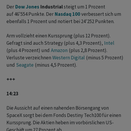
Der
Dow Jones
Industrial
steigt um 1 Prozent
auf 46'554 Punkte. Der
Nasdaq 100
verbessert sich um
ebenfalls 1 Prozent und notiert bei 24'252 Punkten.
Arm vollzieht einen Kurssprung (plus 12 Prozent).
Gefragt sind auch Strategy (plus 4,3 Prozent),
Intel
(plus 4 Prozent) und
Amazon
(plus 2,8 Prozent).
Verluste verzeichnen
Western Digital
(minus 5 Prozent)
und
Seagate
(minus 4,5 Prozent).
+++
14:23
Die Aussicht auf einen nahenden Börsengang von
SpaceX sorgt bei dem Fonds Destiny Tech100 für einen
Kurssprung. ‌Die Aktien ⁠heben im vorbörslichen US-
Geschäft um 27 Prozent ab.