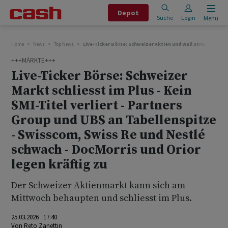
Depot
Suche
Login
Menu
Home
News
Top News
Live-Ticker Börse: Schweizer Aktien und Wall Street im Fo
+++MÄRKTE+++
Live-Ticker Börse: Schweizer
Markt schliesst im Plus - Kein
SMI-Titel verliert - Partners
Group und UBS an Tabellenspitze
- Swisscom, Swiss Re und Nestlé
schwach - DocMorris und Orior
legen kräftig zu
Der Schweizer Aktienmarkt kann sich am
Mittwoch behaupten und schliesst im Plus.
25.03.2026 17:40
Von
Reto Zanettin