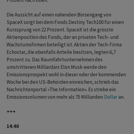
Prozent ⁠nach oben.
Die Aussicht auf einen nahenden Börsengang von
SpaceX sorgt bei dem Fonds Destiny Tech100 für ‌einen
Kurssprung von 22 Prozent. SpaceX ist die grösste
Aktienposition des Fonds, der an privaten Tech- und
Wachstumsfirmen beteiligt ist. Aktien der Tech-Firma
Echostar, die ebenfalls Anteile besitzen, legten ‌6,7
Prozent zu. Das Raumfahrtunternehmen des
umstrittenen Milliardärs Elon Musk werde den ​
Emissionsprospekt wohl in dieser oder der kommenden
Woche bei den US-Behörden einreichen, schrieb das
Nachrichtenportal «The Information». Es strebe ein
Emissionsvolumen von mehr als 75 Milliarden
Dollar
an.
+++
14:40