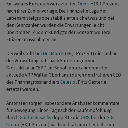
Ein wahres Kursfeuerwerk zünden
Orior
(+13,1 Prozent)
nach ihrer Zahlenvorlage. Die finanzielle Lage der
Lebensmittelgruppe stabilisierte sich etwas und bei
den Kennzahlen wurden die Erwartungen leicht
übertroffen. Zudem kündigte der Konzern weitere
Effizienzmassnahmen an.
Derweil steht bei
DocMorris
(+6,1 Prozent) ein Umbau
des Verwaltungsrats nach Forderungen von
Grossaktionär CEPD an. So soll unter anderem der
aktuelle VRP Walter Oberhänsli durch den früheren CEO
des Pharmagrosshändlers
Celesio
, Fritz Oesterle,
ersetzt werden.
Ansonsten sorgen insbesondere Analystenkommentare
für Bewegung. Einen Tag nach der Kaufempfehlung
durch
Goldman Sachs
doppelte die
UBS
bei der
SIG
Group
(+3,1 Prozent) nach und rät nun ebenfalls zum