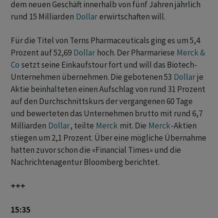
dem neuen Geschäft innerhalb von fünf Jahren jährlich
rund 15 Milliarden
Dollar
erwirtschaften will.
Für die Titel von Terns Pharmaceuticals ging es um 5,4
Prozent auf 52,69
Dollar
hoch. Der Pharmariese
Merck &
Co
setzt seine Einkaufstour fort und will das Biotech-
Unternehmen übernehmen. Die gebotenen 53
Dollar
je
Aktie beinhalteten einen Aufschlag von rund 31 Prozent
auf den Durchschnittskurs der vergangenen 60 Tage
und bewerteten das Unternehmen brutto mit rund 6,7
Milliarden
Dollar
, teilte
Merck
mit. Die
Merck
-Aktien
stiegen um 2,1 Prozent. Über eine mögliche Übernahme
hatten zuvor schon die «Financial Times» und die
Nachrichtenagentur Bloomberg berichtet.
+++
15:35