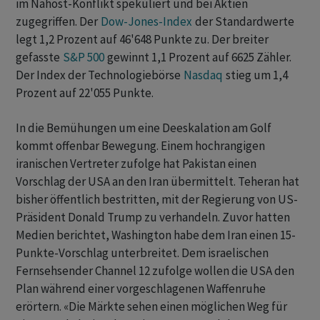
im Nahost-Konflikt spekuliert und bei Aktien
zugegriffen. Der
Dow-Jones-Index
der Standardwerte
legt 1,2 Prozent auf 46'648 Punkte zu. Der breiter
‌gefasste ⁠
S&P 500
gewinnt 1,1 Prozent auf 6625 Zähler.
Der Index der Technologiebörse
Nasdaq
stieg um 1,4
Prozent ⁠auf 22'055 Punkte.
In die Bemühungen um eine Deeskalation am Golf
kommt offenbar Bewegung. Einem hochrangigen
iranischen Vertreter zufolge hat Pakistan ‌einen
Vorschlag der USA an den Iran übermittelt. Teheran hat
bisher ‌öffentlich bestritten, mit der Regierung von US-
Präsident Donald ​Trump zu verhandeln. Zuvor hatten
Medien berichtet, Washington habe dem Iran einen 15-
Punkte-Vorschlag unterbreitet. Dem israelischen
Fernsehsender Channel 12 zufolge wollen die USA den
Plan während einer vorgeschlagenen Waffenruhe
erörtern. «Die Märkte sehen einen möglichen Weg für