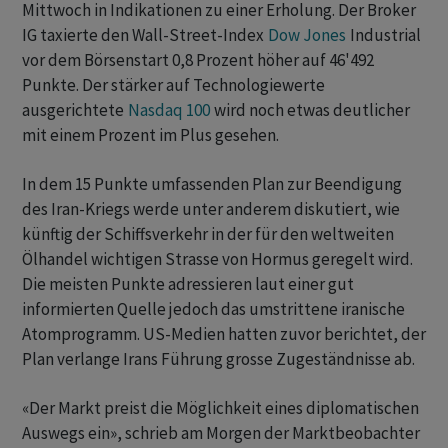
Mittwoch in Indikationen zu einer Erholung. Der Broker
IG taxierte den Wall-Street-Index
Dow Jones
Industrial
vor dem Börsenstart 0,8 Prozent höher auf 46'492
Punkte. Der stärker auf Technologiewerte
ausgerichtete
Nasdaq 100
wird noch etwas deutlicher
mit einem Prozent im Plus gesehen.
In dem 15 Punkte umfassenden Plan zur Beendigung
des Iran-Kriegs werde unter anderem diskutiert, wie
künftig der Schiffsverkehr in der für den weltweiten
Ölhandel wichtigen Strasse von Hormus geregelt wird.
Die meisten Punkte adressieren laut einer gut
informierten Quelle jedoch das umstrittene iranische
Atomprogramm. US-Medien hatten zuvor berichtet, der
Plan verlange Irans Führung grosse Zugeständnisse ab.
«Der Markt preist die Möglichkeit eines diplomatischen
Auswegs ein», schrieb am Morgen der Marktbeobachter