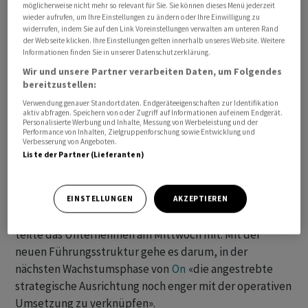
möglicherweise nicht mehr so relevant für Sie. Sie können dieses Menü jederzeit
Prozent), der jurassischen Kantonalbank (-3,3 Prozent),
wieder aufrufen, um Ihre Einstellungen zu ändern oder Ihre Einwilligung zu
und
Temenos
(-3 Prozent). Von den über 200 Aktien im
widerrufen, indem Sie auf den Link Voreinstellungen verwalten am unteren Rand
der Webseite klicken. Ihre Einstellungen gelten innerhalb unseres Website. Weitere
SPI
gaben 50 Titel nach.
Informationen finden Sie in unserer Datenschutzerklärung.
Wir und unsere Partner verarbeiten Daten, um Folgendes
+++
bereitzustellen:
Verwendung genauer Standortdaten. Endgeräteeigenschaften zur Identifikation
16:43
aktiv abfragen. Speichern von oder Zugriff auf Informationen auf einem Endgerät.
Personalisierte Werbung und Inhalte, Messung von Werbeleistung und der
Performance von Inhalten, Zielgruppenforschung sowie Entwicklung und
Verbesserung von Angeboten.
Zwei der Gründer der Sportschuh-Marke
On
führen das
Liste der Partner (Lieferanten)
Unternehmen von Mai an wieder selbst. David Allemann
und ‌Caspar Coppetti ⁠lösen dann als Co-CEOs Martin
Hoffmann ab, der nach 13 Jahren ⁠als Finanzvorstand und
EINSTELLUNGEN
AKZEPTIEREN
fünf Jahren als
On
-Chef eine Auszeit nehmen wolle,
teilte das Unternehmen ‌am Mittwoch mit. Mit der
neuen Führungsstruktur gehe ‌es darum, in der
nächsten Wachstumsphase ​von
On
«die angestrebte
strategische Ausrichtung noch enger mit der operativen
Umsetzung zu verknüpfen».