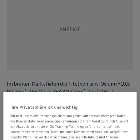
Im breiten Markt fielen die Titel von
ams
-Osram (+10,8
Prozent),
DocMorris
(+8,8 Prozent),
Gurit
(+8,2
Prozent) und
Orior
(+7,2 Prozent) auf. Bei
DocMorris
fordert der Grossaktionär CEPD die Erneuerung des
Ihre Privatsphäre ist uns wichtig
Verwaltungsrates,
Orior
überzeugte mit den
Wir und unsere
293
-Partner speichern und greifen auf personenbezogene Daten
wie Browserdaten oder eindeutige Kennungen auf Ihrem Gerät zu. Durch Auswahl
Jahreszahlen 2025.
von Akzeptieren aktivieren Sie Tracking-Technologien für die unter „Wir und
unsere Partner verarbeiten Daten, um Ihnen Dienste bereitzustellen“ aufgeführten
Unter Druck waren die Aktien von
MCH Group
(-3,8
Zwecke. Wenn Tracker deaktiviert sind, sind manche Inhalte und Anzeigen