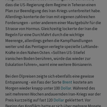
dass die US-Regierung dem Regime in Teheran einen
Plan zur Beendigung des Iran-Kriegs unterbreitet habe.
Allerdings konterte der Iran mit eigenen zahlreichen
Forderungen - unter anderem einer Mautgebühr für die
Strasse von Hormus. Gleichzeitig lockerte der Iran die
Regeln für eine Durchfahrt durch die wichtige
Meerenge, allerdings gehen die Kampfhandlungen
weiter und das Pentagon verlegte spezielle Luftlande-
Kräfte in den Nahen Osten. «Sollten US-Stiefel
iranischen Boden berühren, würde das wieder zur
Eskalation führen», warnt eine weitere Börsianerin.
Bei den Ölpreisen zeigte sich ebenfalls eine gewisse
Entspannung - ein Fass der Sorte
Brent
kostete am
Morgen wieder knapp unter 100
Dollar
. Während des
seit mehreren Wochen andauernden Iran-Kriegs war der
Preis kurzzeitig auf fast 120
Dollar
geklettert. Vor
Beginn des Konflikts hatte er sich über mehrere Monate