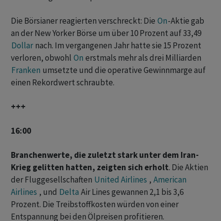
Die Börsianer reagierten verschreckt: Die
On
-Aktie gab
an der New Yorker Börse um über 10 Prozent auf 33,49
Dollar
nach. Im vergangenen ‌Jahr hatte sie 15 Prozent
verloren, obwohl
On
erstmals mehr als drei Milliarden
Franken
umsetzte und die operative Gewinnmarge auf
einen Rekordwert schraubte.
+++
16:00
Branchenwerte, die zuletzt stark unter dem Iran-
Krieg gelitten hatten, zeigten sich erholt
. Die Aktien
der Fluggesellschaften
United Airlines
,
American
Airlines
, und
Delta
Air Lines gewannen 2,1 bis 3,6
Prozent. Die Treibstoffkosten würden von einer
Entspannung bei den Ölpreisen profitieren.