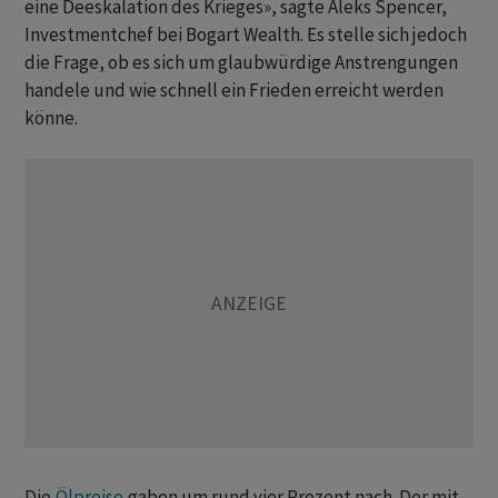
eine Deeskalation des Krieges», sagte Aleks Spencer,
Investmentchef bei Bogart Wealth. Es stelle sich jedoch
die ‌Frage, ob es sich um glaubwürdige Anstrengungen
handele und wie schnell ein Frieden erreicht werden
könne.
Die
Ölpreise
gaben um rund vier Prozent nach. Der mit