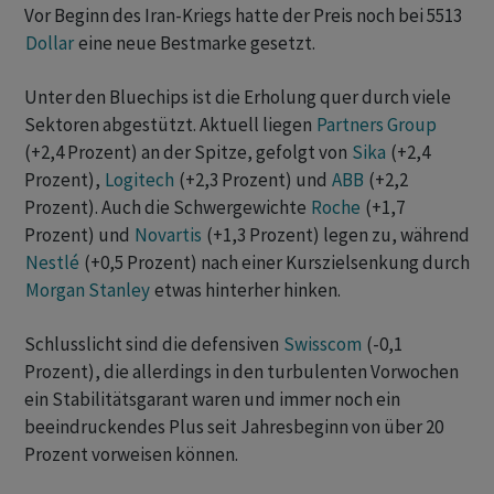
Vor Beginn des Iran-Kriegs hatte der Preis noch bei 5513
Dollar
eine neue Bestmarke gesetzt.
Unter den Bluechips ist die Erholung quer durch viele
Sektoren abgestützt. Aktuell liegen
Partners Group
(+2,4 Prozent) an der Spitze, gefolgt von
Sika
(+2,4
Prozent),
Logitech
(+2,3 Prozent) und
ABB
(+2,2
Prozent). Auch die Schwergewichte
Roche
(+1,7
Prozent) und
Novartis
(+1,3 Prozent) legen zu, während
Nestlé
(+0,5 Prozent) nach einer Kurszielsenkung durch
Morgan Stanley
etwas hinterher hinken.
Schlusslicht sind die defensiven
Swisscom
(-0,1
Prozent), die allerdings in den turbulenten Vorwochen
ein Stabilitätsgarant waren und immer noch ein
beeindruckendes Plus seit Jahresbeginn von über 20
Prozent vorweisen können.