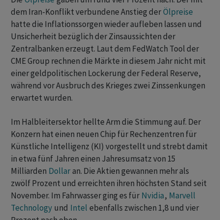
dem Iran-Konflikt verbundene Anstieg der
Ölpreise
hatte die Inflationssorgen ​wieder aufleben lassen und
Unsicherheit bezüglich der Zinsaussichten der
Zentralbanken erzeugt. Laut ​dem FedWatch Tool der
CME Group rechnen die Märkte in ​diesem Jahr nicht mit
einer geldpolitischen Lockerung der Federal Reserve,
während vor Ausbruch des Krieges zwei Zinssenkungen
erwartet wurden.
Im Halbleitersektor hellte ‌Arm die Stimmung auf. Der
Konzern hat einen neuen Chip für Rechenzentren für
Künstliche Intelligenz (KI) vorgestellt und strebt damit
in etwa fünf Jahren einen Jahresumsatz von 15
Milliarden
Dollar
an. Die Aktien gewannen mehr als ​
zwölf ​Prozent und erreichten ihren höchsten Stand seit
November. Im ⁠Fahrwasser ging es für
Nvidia
,
Marvell
Technology
und
Intel
ebenfalls zwischen ​1,8 und vier