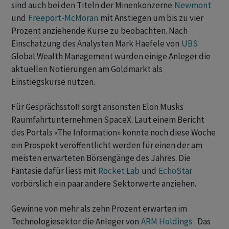
sind auch bei den Titeln der Minenkonzerne
Newmont
und
Freeport-McMoran
mit Anstiegen um bis zu vier
Prozent anziehende Kurse zu beobachten. Nach
Einschätzung des Analysten Mark Haefele von
UBS
Global Wealth Management würden einige Anleger die
aktuellen Notierungen am Goldmarkt als
Einstiegskurse nutzen.
Für Gesprächsstoff sorgt ansonsten Elon Musks
Raumfahrtunternehmen SpaceX. Laut einem Bericht
des Portals «The Information» könnte noch diese Woche
ein Prospekt veröffentlicht werden für einen der am
meisten erwarteten Börsengänge des Jahres. Die
Fantasie dafür liess mit
Rocket Lab
und
EchoStar
vorbörslich ein paar andere Sektorwerte anziehen.
Gewinne von mehr als zehn Prozent erwarten im
Technologiesektor die Anleger von
ARM Holdings
. Das