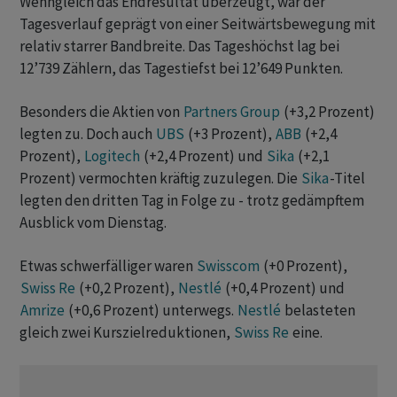
Wenngleich das Endresultat überzeugt, war der
Tagesverlauf geprägt von einer Seitwärtsbewegung mit
relativ starrer Bandbreite. Das Tageshöchst lag bei
12’739 Zählern, das Tagestiefst bei 12’649 Punkten.
Besonders die Aktien von
Partners Group
(+3,2 Prozent)
legten zu. Doch auch
UBS
(+3 Prozent),
ABB
(+2,4
Prozent),
Logitech
(+2,4 Prozent) und
Sika
(+2,1
Prozent) vermochten kräftig zuzulegen. Die
Sika
-Titel
legten den dritten Tag in Folge zu - trotz gedämpftem
Ausblick vom Dienstag.
Etwas schwerfälliger waren
Swisscom
(+0 Prozent),
Swiss Re
(+0,2 Prozent),
Nestlé
(+0,4 Prozent) und
Amrize
(+0,6 Prozent) unterwegs.
Nestlé
belasteten
gleich zwei Kurszielreduktionen,
Swiss Re
eine.