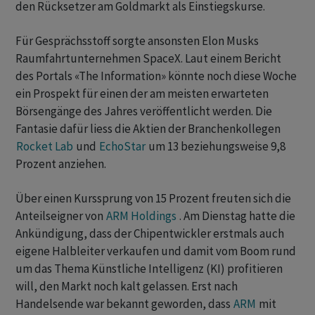
den Rücksetzer am Goldmarkt als Einstiegskurse.
Für Gesprächsstoff sorgte ansonsten Elon Musks
Raumfahrtunternehmen SpaceX. Laut einem Bericht
des Portals «The Information» könnte noch diese Woche
ein Prospekt für einen der am meisten erwarteten
Börsengänge des Jahres veröffentlicht werden. Die
Fantasie dafür liess die Aktien der Branchenkollegen
Rocket Lab
und
EchoStar
um 13 beziehungsweise 9,8
Prozent anziehen.
Über einen Kurssprung von 15 Prozent freuten sich die
Anteilseigner von
ARM Holdings
. Am Dienstag hatte die
Ankündigung, dass der Chipentwickler erstmals auch
eigene Halbleiter verkaufen und damit vom Boom rund
um das Thema Künstliche Intelligenz (KI) profitieren
will, den Markt noch kalt gelassen. Erst nach
Handelsende war bekannt geworden, dass
ARM
mit