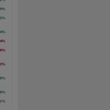
69%
33%
94%
14%
56%
43%
68%
98%
41%