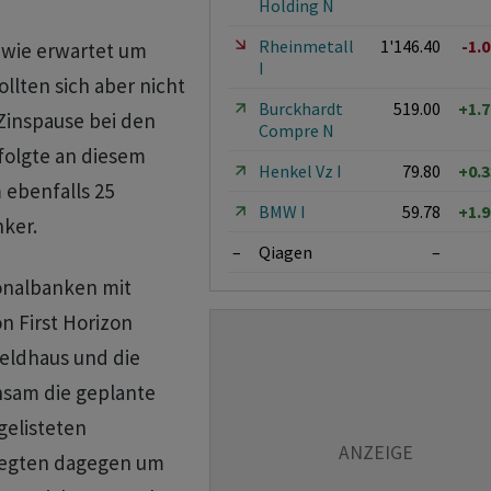
Holding N
Rheinmetall
1'146.40
-1.
 wie erwartet um
I
lten sich aber nicht
Burckhardt
519.00
+1.
 Zinspause bei den
Compre N
folgte an diesem
Henkel Vz I
79.80
+0.
 ebenfalls 25
BMW I
59.78
+1.
ker.
–
Qiagen
–
onalbanken mit
n First Horizon
eldhaus und die
sam die geplante
gelisteten
 legten dagegen um