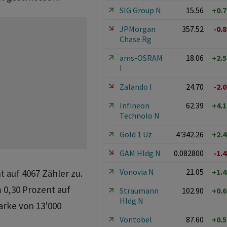
SIG Group N
15.56
+0.
JPMorgan
357.52
-0.
Chase Rg
ams-OSRAM
18.06
+2.
I
Zalando I
24.70
-2.
Infineon
62.39
+4.
Technolo N
Gold 1 Uz
4'342.26
+2.
GAM Hldg N
0.082800
-1.
Vonovia N
21.05
+1.
t auf 4067 Zähler zu.
0,30 Prozent auf
Straumann
102.90
+0.
Hldg N
arke von 13'000
Vontobel
87.60
+0.