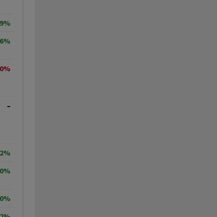
19%
66%
10%
–
32%
80%
30%
12%