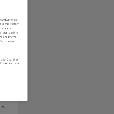
utige Kennungen
d unsere Partner
ind manche
ufrufen, um Ihre
ten am unteren
Sie in unserer
oder Zugriff auf
 Performance von
/-%