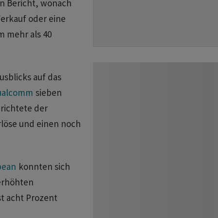
in Bericht, wonach
Verkauf oder eine
m mehr als 40
sblicks auf das
ualcomm
sieben
richtete der
rlöse und einen noch
bean
konnten sich
erhöhten
st acht Prozent