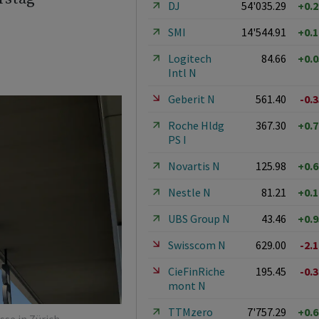
DJ
54'035.29
+0.
SMI
14'544.91
+0.
Logitech
84.66
+0.
Intl N
Geberit N
561.40
-0.
Roche Hldg
367.30
+0.
PS I
Novartis N
125.98
+0.
Nestle N
81.21
+0.
UBS Group N
43.46
+0.
Swisscom N
629.00
-2.
CieFinRiche
195.45
-0.
mont N
TTMzero
7'757.29
+0.