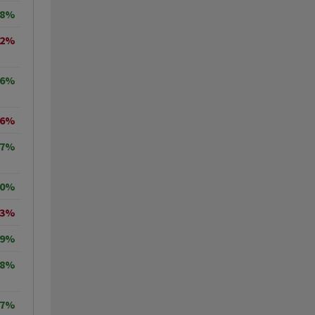
78%
82%
56%
06%
17%
40%
43%
49%
68%
57%