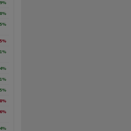
29%
18%
05%
35%
71%
64%
11%
95%
18%
36%
64%