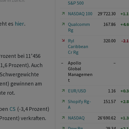
se in Zürich.
S&P 500
NASDAQ 100
29'722.30
+1.
eht es
hier
.
Qualcomm
167.86
+4.
Rg
Ryl
320.00
-2.
Caribbean
Cr Rg
Prozent bei 11’456
–
Apollo
–
1,6 Prozent). Auch
Global
-Schwergewichte
Managemen
t
zent) gewinnen am
EUR/USD
1.16
+0.
te rot.
Shopify Rg-
151.57
+2.
A
eben
CS
(-3,4 Prozent)
Prozent) verkraften.
NASDAQ
26'690.62
+1.
Dow Rg
29.34
+2.