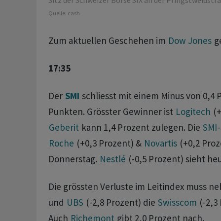
Sitz der Schweizer Börse SIX an der Pfingstweidstras
Quelle:
cash
Zum aktuellen Geschehen im
Dow Jones
g
17:35
Der
SMI
schliesst mit einem Minus von 0,4 
Punkten. Grösster Gewinner ist
Logitech
(+
Geberit
kann 1,4 Prozent zulegen. Die
SMI
Roche
(+0,3 Prozent) &
Novartis
(+0,2 Pro
Donnerstag.
Nestlé
(-0,5 Prozent) sieht heu
Die grössten Verluste im Leitindex muss n
und
UBS
(-2,8 Prozent) die
Swisscom
(-2,3 
Auch
Richemont
gibt 2,0 Prozent nach.