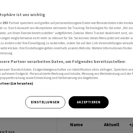
 Minus -Pharma-Schwergewichte grenzen Tagesverlust etwas ein
DOW JONES
atsphäre ist uns wichtig
re
293
-Partner speichern und greifen auf personenbezogene Daten wie Browserdaten oder einde
I
ät zu. Durch Auswahl von Akzeptieren aktivieren Sie Tracking-Technologien für die unter „Wir un
aten, um Ihnen Dienste bereitzustellen“ aufgeführten Zwecke. Wenn Tracker deaktiviert sind, s
nzeigen möglicherweise nicht mehr so relevant für Sie. Sie können dieses Menü jederzeit wieder a
-
 zu ändern oder Ihre Einwilligung zu widerrufen, indem Sie auf den Link Voreinstellungen verwal
eite klicken. Ihre Einstellungen gelten innerhalb unseres Website. Weitere Informationen finden 
rklärung.
wichte
nsere Partner verarbeiten Daten, um Folgendes bereitzustellen:
ust etwas
nauer Standortdaten. Endgeräteeigenschaften zur Identifikation aktiv abfragen. Speichern von 
 auf einem Endgerät. Personalisierte Werbung und Inhalte, Messung von Werbeleistung und der
elgruppenforschung sowie Entwicklung und Verbesserung von Angeboten.
artner (Lieferanten)
EINSTELLUNGEN
AKZEPTIEREN
Name
Aktuell
+
rstag