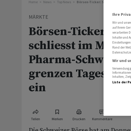
Home
News
Top News
Börsen-Ticker: SMI schliesst im
Ihre Priv
MÄRKTE
Wir und unse
Börsen-Ticker: SM
auf Ihrem Ger
verarbeiten D
Inhalte und A
schliesst im Minus 
Einstellungen
Rand der Webs
Datenschutze
Pharma-Schwerge
Wir und u
grenzen Tagesverl
Verwendung ge
Informationen
Inhalten, Zi
Liste der P
ein
Teilen
Merken
Drucken
Kommentare
Die Schweizer Börse hat am Donne