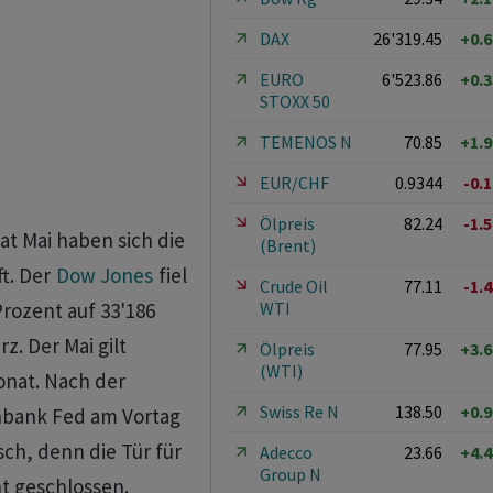
DAX
26'319.45
+0.
EURO
6'523.86
+0.
STOXX 50
TEMENOS N
70.85
+1.
EUR/CHF
0.9344
-0.
Ölpreis
82.24
-1.
t Mai haben sich die
(Brent)
t. Der
Dow Jones
fiel
Crude Oil
77.11
-1.
WTI
rozent auf 33'186
z. Der Mai gilt
Ölpreis
77.95
+3.
(WTI)
nat. Nach der
Swiss Re N
138.50
+0.
nbank Fed am Vortag
sch, denn die Tür für
Adecco
23.66
+4.
Group N
t geschlossen.