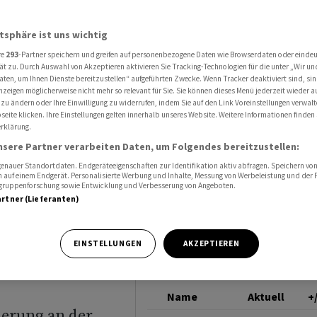
ien und Wall Street im Fokus
NASDAQ 100
atsphäre ist uns wichtig
re
293
-Partner speichern und greifen auf personenbezogene Daten wie Browserdaten oder einde
-Märkte
ät zu. Durch Auswahl von Akzeptieren aktivieren Sie Tracking-Technologien für die unter „Wir un
aten, um Ihnen Dienste bereitzustellen“ aufgeführten Zwecke. Wenn Tracker deaktiviert sind, s
nzeigen möglicherweise nicht mehr so relevant für Sie. Sie können dieses Menü jederzeit wieder a
s -
 zu ändern oder Ihre Einwilligung zu widerrufen, indem Sie auf den Link Voreinstellungen verwal
eite klicken. Ihre Einstellungen gelten innerhalb unseres Website. Weitere Informationen finden 
rklärung.
sten -
nsere Partner verarbeiten Daten, um Folgendes bereitzustellen:
gebot -
nauer Standortdaten. Endgeräteeigenschaften zur Identifikation aktiv abfragen. Speichern von 
 auf einem Endgerät. Personalisierte Werbung und Inhalte, Messung von Werbeleistung und der
elgruppenforschung sowie Entwicklung und Verbesserung von Angeboten.
artner (Lieferanten)
gewinnen
EINSTELLUNGEN
AKZEPTIEREN
Name
Aktuell
+
ierung an der