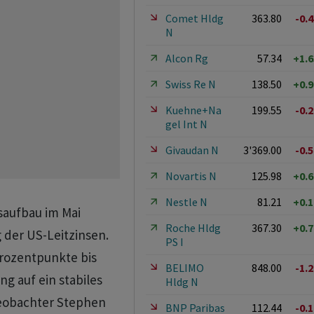
Comet Hldg
363.80
-0.
N
Alcon Rg
57.34
+1.
Swiss Re N
138.50
+0.
Kuehne+Na
199.55
-0.
gel Int N
Givaudan N
3'369.00
-0.
Novartis N
125.98
+0.
Nestle N
81.21
+0.
saufbau im Mai
Roche Hldg
367.30
+0.
 der US-Leitzinsen.
PS I
Prozentpunkte bis
BELIMO
848.00
-1.
g auf ein stabiles
Hldg N
beobachter Stephen
BNP Paribas
112.44
-0.