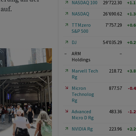
NASDAQ 100
29'722.30
+1.
auf.
NASDAQ
26'690.62
+1.
TTMzero
7'757.29
+0.
S&P 500
DJ
54'035.29
+0.
–
ARM
–
Holdings
Marvell Tech
218.72
+3.
Rg
Micron
877.57
-0.
Technolog
Rg
Advanced
483.36
-1.
Micro D Rg
NVIDIA Rg
223.96
+2.