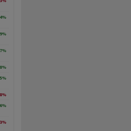
73%
34%
09%
27%
18%
05%
68%
56%
13%