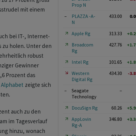
Prop N
trudel mit einem
–
PLAZZA -A-
433.00
0.
N
Apple Rg
313.33
+0.
ch bei IT-, Internet-
Broadcom
427.76
+1.
 zu holen. Unter den
Rg
ehrheitlich robust
Intel Rg
101.65
+1.
inziger Gewinner
Western
434.30
-3.
,6 Prozent das
Digital Rg
.
Alphabet
zeigte sich
–
Seagate
–
ten.
Technology
DocuSign Rg
60.26
+5.
zent auch zu den
AppLovin
346.80
+3.
kam im Tagesverlauf
Rg-A
stung hinzu, wonach