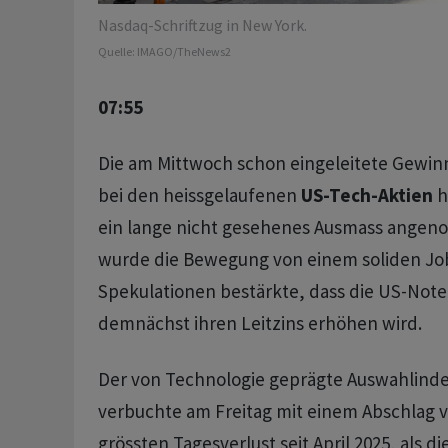
Nasdaq-Schriftzug in New York.
Quelle:
IMAGO/TheNews2
07:55
Die am Mittwoch schon eingeleitete Gewi
bei den heissgelaufenen
US-Tech-Aktien
h
ein lange nicht gesehenes Ausmass angen
wurde die Bewegung von einem soliden Job
Spekulationen bestärkte, dass die US-Not
demnächst ihren Leitzins erhöhen wird.
Der von Technologie geprägte Auswahlind
verbuchte am Freitag mit einem Abschlag 
grössten Tagesverlust seit April 2025, als 