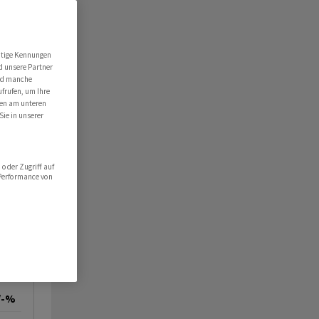
utige Kennungen
d unsere Partner
ind manche
ufrufen, um Ihre
ten am unteren
Sie in unserer
oder Zugriff auf
 Performance von
/-%