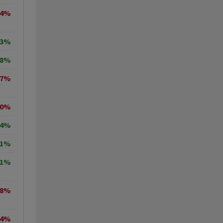
44%
63%
98%
27%
50%
64%
11%
71%
28%
14%