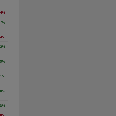
14%
87%
64%
22%
03%
31%
48%
23%
98%