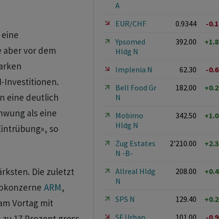
A
EUR/CHF
0.9344
-0.
 eine
Ypsomed
392.00
+1.
e aber vor dem
Hldg N
arken
Implenia N
62.30
-0.
-Investitionen.
Bell Food Gr
182.00
+0.
n eine deutlich
N
hwung als eine
Mobimo
342.50
+1.
Hldg N
Eintrübung», so
Zug Estates
2'210.00
+2.
N -B-
rksten. Die zuletzt
Allreal Hldg
208.00
+0.
N
hipkonzerne
ARM
,
SPS N
129.40
+0.
am Vortag mit
SF Urban
101.00
-0.
 zu 17 Prozent gross