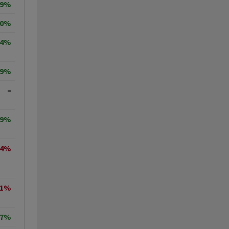
19%
30%
64%
29%
–
89%
44%
21%
27%