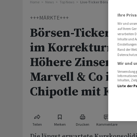
Home
News
Top News
Live-Ticker Börse: Schweizer Akt
Ihre Priv
+++MÄRKTE+++
Wir und unse
Börsen-Ticker: US
auf Ihrem Ger
verarbeiten D
Inhalte und A
im Korrekturmodu
Einstellungen
Rand der Webs
Datenschutze
Höhere Zinsen bela
Wir und u
Marvell & Co im An
Verwendung ge
Informationen
Inhalten, Zi
Liste der P
Chipotle mit Kurs
Teilen
Merken
Drucken
Kommentare
Die längst erwartete Kurskonsolid