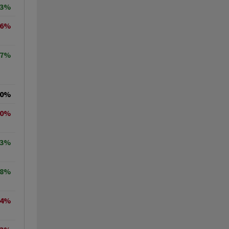
83%
96%
37%
00%
80%
23%
88%
64%