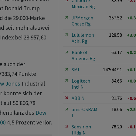
Chipotle
32.79
-2.
Mexican Rg
ent Donald Trump
nd die 29.000-Marke
JPMorgan
357.52
+0.
Chase Rg
d seit mehr als zwei
Lululemon
128.58
+3.
-Index bei 28'957,60
Athl Rg
Bank of
63.17
+0.
America Rg
e auch der
SMI
14'544.91
+0.
 7383,74 Punkte
Logitech
84.66
+0.
w Jones
Industrial
Intl N
r konnte sich der
ABB N
81.76
-0.
 auf 50'866,78
ams-OSRAM
18.06
+2.
chenbilanz des
Dow
I
00
4,5 Prozent verlor.
Sensirion
78.20
-0.
Hldg N