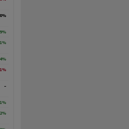
00%
29%
71%
84%
81%
–
91%
32%