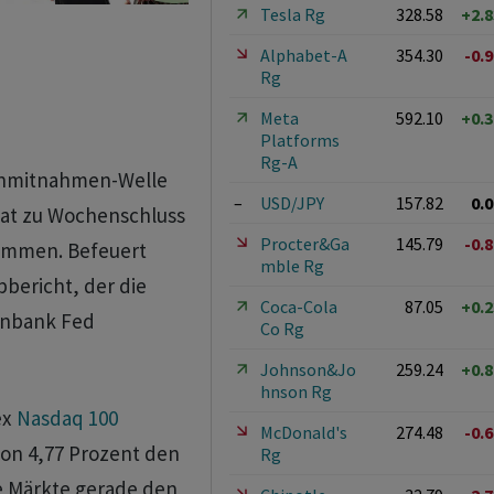
Tesla Rg
328.58
+2.
Alphabet-A
354.30
-0.
Rg
Meta
592.10
+0.
Platforms
Rg-A
nnmitnahmen-Welle
–
USD/JPY
157.82
0.
at zu Wochenschluss
Procter&Ga
145.79
-0.
ommen. Befeuert
mble Rg
bericht, der die
Coca-Cola
87.05
+0.
enbank Fed
Co Rg
Johnson&Jo
259.24
+0.
hnson Rg
ex
Nasdaq 100
McDonald's
274.48
-0.
von 4,77 Prozent den
Rg
die Märkte gerade den