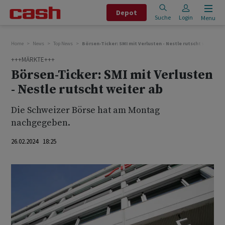
Depot
Suche
Login
Menu
Home
News
Top News
Börsen-Ticker: SMI mit Verlusten - Nestle rutscht weiter ab
+++MÄRKTE+++
Börsen-Ticker: SMI mit Verlusten
- Nestle rutscht weiter ab
Die Schweizer Börse hat am Montag
nachgegeben.
26.02.2024 18:25