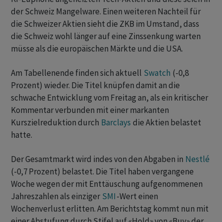
der Schweiz Mangelware. Einen weiteren Nachteil für
die Schweizer Aktien sieht die ZKB im Umstand, dass
die Schweiz wohl länger auf eine Zinssenkung warten
müsse als die europäischen Märkte und die USA.
Am Tabellenende finden sich aktuell
Swatch
(-0,8
Prozent) wieder. Die Titel knüpfen damit an die
schwache Entwicklung vom Freitag an, als ein kritischer
Kommentar verbunden mit einer markanten
Kurszielreduktion durch
Barclays
die Aktien belastet
hatte.
Der Gesamtmarkt wird indes von den Abgaben in
Nestlé
(-0,7 Prozent) belastet. Die Titel haben vergangene
Woche wegen der mit Enttäuschung aufgenommenen
Jahreszahlen als einziger
SMI
-Wert einen
Wochenverlust erlitten. Am Berichtstag kommt nun mit
einer Abstufung durch Stifel auf «Hold» von «Buy» der