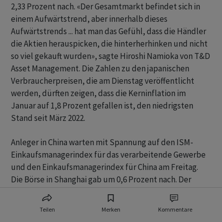
2,33 Prozent nach. «Der Gesamtmarkt befindet sich in
einem Aufwärtstrend, aber innerhalb dieses
Aufwärtstrends ... hat man das Gefühl, dass die Händler
die Aktien herauspicken, die hinterherhinken und nicht
so viel gekauft wurden», sagte Hiroshi Namioka von T&D
Asset Management. Die Zahlen zu den japanischen
Verbraucherpreisen, die am Dienstag veröffentlicht
werden, dürften zeigen, dass die Kerninflation im
Januar auf 1,8 Prozent gefallen ist, den niedrigsten
Stand seit März 2022.
Anleger in China warten mit Spannung auf den ISM-
Einkaufsmanagerindex für das verarbeitende Gewerbe
und den Einkaufsmanagerindex für China am Freitag.
Die Börse in Shanghai gab um 0,6 Prozent nach. Der
Index der wichtigsten Unternehmen in Shanghai und
Shenzhen verlor 0,7 Prozent.
Teilen
Merken
Kommentare