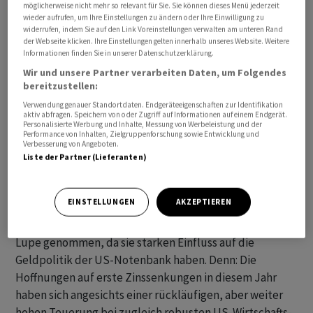
möglicherweise nicht mehr so relevant für Sie. Sie können dieses Menü jederzeit
ein weiteres Rekordhoch erreicht. Der Auslöser dafür
wieder aufrufen, um Ihre Einstellungen zu ändern oder Ihre Einwilligung zu
widerrufen, indem Sie auf den Link Voreinstellungen verwalten am unteren Rand
waren erneut starken Geschäftszahlen des Grafikkarten-
der Webseite klicken. Ihre Einstellungen gelten innerhalb unseres Website. Weitere
und Prozessor-Anbieters
Nvidia
.
Informationen finden Sie in unserer Datenschutzerklärung.
Wir und unsere Partner verarbeiten Daten, um Folgendes
Für den
S&P 500
ging es am Montag um 0,05 Prozent auf
bereitzustellen:
5091 Zähler nach oben. Der
Nasdaq 100
gewann 0,30
Verwendung genauer Standortdaten. Endgeräteeigenschaften zur Identifikation
aktiv abfragen. Speichern von oder Zugriff auf Informationen auf einem Endgerät.
Prozent auf 17'990 Punkte.
Personalisierte Werbung und Inhalte, Messung von Werbeleistung und der
Performance von Inhalten, Zielgruppenforschung sowie Entwicklung und
Verbesserung von Angeboten.
An den Aktienmärkten wird weltweit auf wichtige
Liste der Partner (Lieferanten)
Inflationsdaten gewartet, die in dieser Woche aus den
USA, aber auch aus Japan und Europa kommen. Vor
EINSTELLUNGEN
AKZEPTIEREN
allem die Preisdaten in der weltgrössten
Volkswirtschaft werden von Anlegern genau unter die
Lupe genommen, da sie starken Einfluss auf die
Geldpolitik der US-Notenbank haben. Denn: Die
Hoffnungen auf erste Zinssenkungen in diesem Jahr
haben sich angesichts einer rückläufigen, aber weiter
hohen Teuerung bei zugleich robusten US-Wirtschafts-