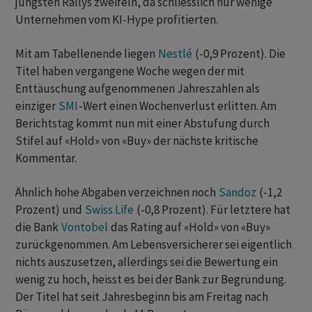
jüngsten Rallys zweifeln, da schliesslich nur wenige
Unternehmen vom KI-Hype profitierten.
Mit am Tabellenende liegen
Nestlé
(-0,9 Prozent). Die
Titel haben vergangene Woche wegen der mit
Enttäuschung aufgenommenen Jahreszahlen als
einziger
SMI
-Wert einen Wochenverlust erlitten. Am
Berichtstag kommt nun mit einer Abstufung durch
Stifel auf «Hold» von «Buy» der nächste kritische
Kommentar.
Ähnlich hohe Abgaben verzeichnen noch
Sandoz
(-1,2
Prozent) und
Swiss Life
(-0,8 Prozent). Für letztere hat
die Bank
Vontobel
das Rating auf «Hold» von «Buy»
zurückgenommen. Am Lebensversicherer sei eigentlich
nichts auszusetzen, allerdings sei die Bewertung ein
wenig zu hoch, heisst es bei der Bank zur Begründung.
Der Titel hat seit Jahresbeginn bis am Freitag nach