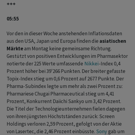
+++
05:55
Vor den in dieser Woche anstehenden Inflationsdaten
aus den USA, Japan und Europa finden die
asiatischen
Märkte
am Montag keine gemeinsame Richtung.
Gestützt von positiven Entwicklungen im Pharmasektor
notierte der 225 Werte umfassende
Nikkei
-Index 0,4
Prozent höher bei 39'266 Punkten. Der breiter gefasste
Topix-Index stieg um 0,6 Prozent auf 2677 Punkte. Der
Pharma-Subindex legte um mehr als zwei Prozent zu:
Pharmariese Chugai Pharmaceutical stieg um 4,41
Prozent, Konkurrent Daiichi Sankyo um 3,42 Prozent.
Die Titel der Technologieunternehmen fielen dagegen
von ihren jüngsten Höchstständen zurück: Screen
Holdings verloren 2,59 Prozent, gefolgt von der Aktie
von Lasertec, die 2,46 Prozent einbüsste.
Sony
gab um