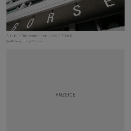
Sitz des Börsenkonzerns SIX in Zürich.
Quelle:
imago images/Geisser