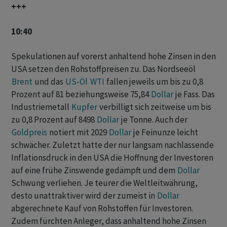
+++
10:40
Spekulationen auf vorerst anhaltend hohe Zinsen in den
USA setzen den Rohstoffpreisen zu. Das Nordseeöl
Brent
und das
US-Öl
WTI
fallen jeweils um bis zu 0,8
Prozent auf 81 beziehungsweise 75,84
Dollar
je Fass. Das
Industriemetall
Kupfer
verbilligt sich zeitweise um bis
zu 0,8 Prozent auf 8498
Dollar
je Tonne. Auch der
Goldpreis
notiert mit 2029
Dollar
je Feinunze leicht
schwächer. Zuletzt hatte der nur langsam nachlassende
Inflationsdruck in den USA die Hoffnung der Investoren
auf eine frühe Zinswende gedämpft und dem
Dollar
Schwung verliehen. Je teurer die Weltleitwährung,
desto unattraktiver wird der zumeist in
Dollar
abgerechnete Kauf von Rohstoffen für Investoren.
Zudem fürchten Anleger, dass anhaltend hohe Zinsen