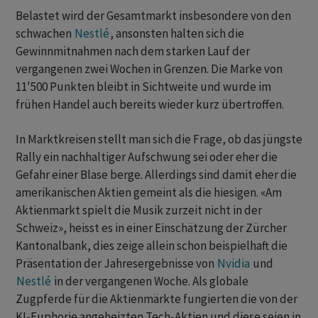
Belastet wird der Gesamtmarkt insbesondere von den
schwachen
Nestlé
, ansonsten halten sich die
Gewinnmitnahmen nach dem starken Lauf der
vergangenen zwei Wochen in Grenzen. Die Marke von
11'500 Punkten bleibt in Sichtweite und wurde im
frühen Handel auch bereits wieder kurz übertroffen.
In Marktkreisen stellt man sich die Frage, ob das jüngste
Rally ein nachhaltiger Aufschwung sei oder eher die
Gefahr einer Blase berge. Allerdings sind damit eher die
amerikanischen Aktien gemeint als die hiesigen. «Am
Aktienmarkt spielt die Musik zurzeit nicht in der
Schweiz», heisst es in einer Einschätzung der Zürcher
Kantonalbank, dies zeige allein schon beispielhaft die
Präsentation der Jahresergebnisse von
Nvidia
und
Nestlé
in der vergangenen Woche. Als globale
Zugpferde für die Aktienmärkte fungierten die von der
KI-Euphorie angeheizten Tech-Aktien und diese seien in