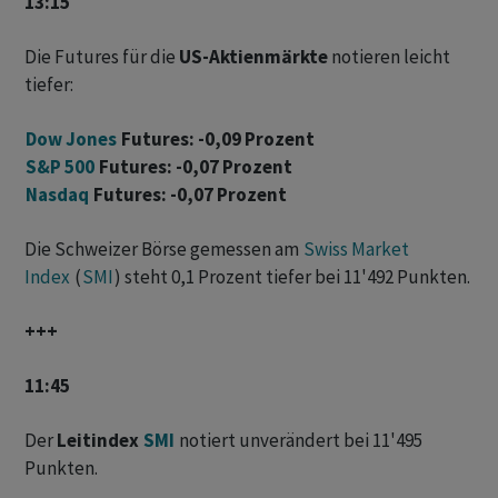
13:15
Die Futures für die
US-Aktienmärkte
notieren leicht
tiefer:
Dow Jones
Futures: -0,09 Prozent
S&P 500
Futures: -0,07 Prozent
Nasdaq
Futures: -0,07 Prozent
Die Schweizer Börse gemessen am
Swiss Market
Index
(
SMI
) steht 0,1 Prozent tiefer bei 11'492 Punkten.
+++
11:45
Der
Leitindex
SMI
notiert unverändert bei 11'495
Punkten.