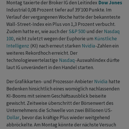
Montag taxierte der Broker IG den Leitindex
Dow Jones
Industrial 0,08 Prozent tiefer auf 39'100 Punkte. Im
Verlauf der vergangenen Woche hatte der bekannteste
Wall-Street-Index ein Plus von 1,3 Prozent verbucht.
Zudem hatte er, wie auch der
S&P 500
und der
Nasdaq
100
, nicht zuletzt wegen der Euphorie um
Künstliche
Intelligenz
(KI) nach erneut starken
Nvidia
-Zahlen ein
weiteres Rekordhoch erreicht. Der
technologiewertelastige
Nasdaq
-Auswahlindex dürfte
laut IG unverändert in den Handel starten.
Der Grafikkarten- und Prozessor-Anbieter
Nvidia
hatte
Bedenken hinsichtlich eines womöglich nachlassenden
KI-Booms mit seinem Geschäftsausblick beiseite
gewischt. Zeitweise überschritt der Börsenwert des
Unternehmens die Schwelle von zwei Billionen US-
Dollar
, bevor das kräftige Plus wieder weitgehend
abbröckelte. Am Montag könnte der nächste Versuch