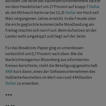
auflösen. Die Aktie des Raumfahrtunternehmens sackte
vor dem Handelsstart um 27 Prozent auf knapp 7
Dollar
ab. Am Mittwoch hatte sie bei 13,25
Dollar
ein Hoch seit
März vergangenen Jahres erreicht. In die Freude über
die erste geglückte kommerzielle Mondlandung am
Freitag mischte sich nun Frust. Beim Aufsetzen ist der
Lander wohl umgekippt und liegt auf der Seite.
Für das Broadcom-Papier ging es unterdessen
vorbörslich um 0,7 Prozent nach oben. Wie die
Nachrichtenagentur Bloomberg aus informierten
Kreisen berichtete, steht die Beteiligungsgesellschaft
KKR
kurz davor, eines der Softwareunternehmen des
Halbleiterherstellers im Wert von rund 4 Milliarden
Dollar
zu erwerben.
+++