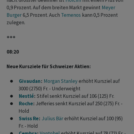
nach. Grösster Gewinner ist
Holcim
mit einem Plus von
0,9 Prozent. Auf dem breiten Markt gewinnt
Meyer
Burger
6,5 Prozent. Auch
Temenos
kann 0,5 Prozent
zulegen.
+++
08:20
Neue Kursziele für Schweizer Aktien:
Givaudan
:
Morgan Stanley
erhöht Kursziel auf
3000 (2750) Fr. - Underweight
Nestlé
:
Stifel senkt Kursziel auf 106 (125) Fr.
Roche
:
Jefferies senkt Kursziel auf 250 (275) Fr. -
Hold
Swiss Re
:
Julius Bär
erhöht Kursziel auf 100 (95)
Fr. - Hold
Cembra
:
Vontobel
erhöht Kursziel auf 78 (72) Fr. -