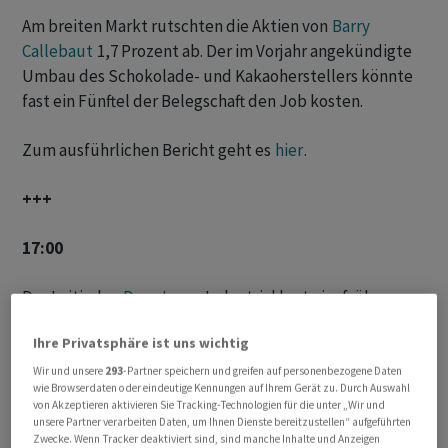
Am breiten Markt rutschten die Aktien von
Barry
Callebaut
1,7 Prozent ab. Der im Vorjahr angekündigte
Umbau des Schokolade- und Kakaoherstellers könnte
fast ein Fünftel der Belegschaft den Job kosten.
Zum ausführlichen Bericht geht es
hier
.
+++
17:00
Der Leitindex
Dow Jones
Industrial legte im frühen
Handel um 0,18 Prozent auf 39'203 Punkte zu. In der
Ihre Privatsphäre ist uns wichtig
vergangenen Woche hatte der Wall-Street-Index ein
Plus von 1,3 Prozent verbucht. Zudem hatte er, wie
Wir und unsere
293
-Partner speichern und greifen auf personenbezogene Daten
wie Browserdaten oder eindeutige Kennungen auf Ihrem Gerät zu. Durch Auswahl
auch der marktbreite
S&P 500
und der
von Akzeptieren aktivieren Sie Tracking-Technologien für die unter „Wir und
technologielastige Auswahlindex
Nasdaq 100
, nicht
unsere Partner verarbeiten Daten, um Ihnen Dienste bereitzustellen“ aufgeführten
Zwecke. Wenn Tracker deaktiviert sind, sind manche Inhalte und Anzeigen
zuletzt wegen der Euphorie um
Künstliche Intelligenz