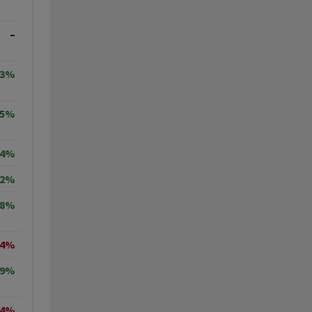
–
33%
05%
84%
52%
38%
14%
89%
44%