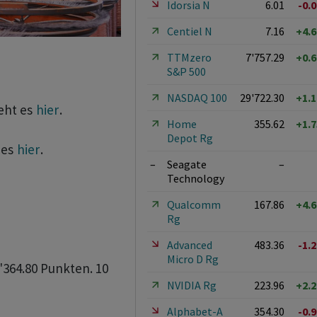
Idorsia N
6.01
-0.
Centiel N
7.16
+4.
TTMzero
7'757.29
+0.
S&P 500
NASDAQ 100
29'722.30
+1.
eht es
hier
.
Home
355.62
+1.
Depot Rg
 es
hier
.
–
Seagate
–
Technology
Qualcomm
167.86
+4.
Rg
Advanced
483.36
-1.
Micro D Rg
'364.80 Punkten. 10
NVIDIA Rg
223.96
+2.
Alphabet-A
354.30
-0.