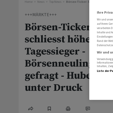
Home
News
Top News
Börsen-Ticker: SMI schliesst höhe
Ihre Priv
+++MÄRKTE+++
Wir und unse
Börsen-Ticker: SM
auf Ihrem Ger
verarbeiten D
Inhalte und A
schliesst höher - L
Einstellungen
Rand der Webs
Datenschutze
Tagessieger -
Wir und u
Börsenneuling Cen
Verwendung ge
Informationen
Inhalten, Zi
Liste der P
gefragt - Huber + 
unter Druck