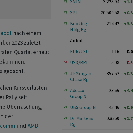
SMIM
3'228.94
+1.
SPI
20'509.58
+0.
Booking
214.42
+3.
Hldg Rg
epot
nach einem
–
Airbnb
–
ber 2023 zuletzt
–
EUR/USD
1.16
0.
ersten Quartal erneut
 bekommen.
USD/BRL
5.08
-0.
ls gedacht.
JPMorgan
357.52
+0.
Chase Rg
ichen Kursverlusten
Adecco
23.66
+4.
Group N
r Rally seit
ne Überraschung,
UBS Group N
43.46
+0.
n der
Dr. Martens
0.8360
+1.
Rg
lcomm
und
AMD