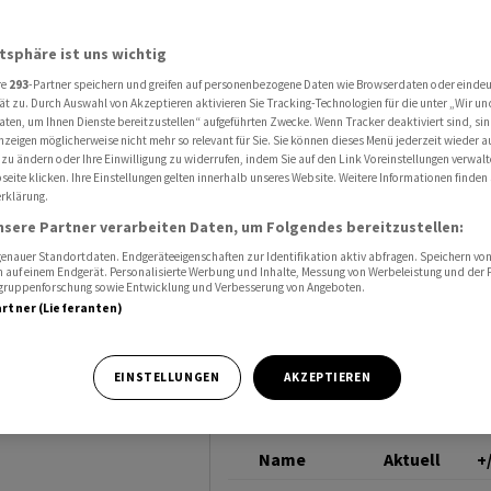
r - Lonza als Tagessieger - Börsenneuling Centiel gefragt - Huber + Suhner unte
DOW JONES
atsphäre ist uns wichtig
re
293
-Partner speichern und greifen auf personenbezogene Daten wie Browserdaten oder einde
I
ät zu. Durch Auswahl von Akzeptieren aktivieren Sie Tracking-Technologien für die unter „Wir un
aten, um Ihnen Dienste bereitzustellen“ aufgeführten Zwecke. Wenn Tracker deaktiviert sind, s
nzeigen möglicherweise nicht mehr so relevant für Sie. Sie können dieses Menü jederzeit wieder a
onza als
 zu ändern oder Ihre Einwilligung zu widerrufen, indem Sie auf den Link Voreinstellungen verwal
eite klicken. Ihre Einstellungen gelten innerhalb unseres Website. Weitere Informationen finden 
rklärung.
nsere Partner verarbeiten Daten, um Folgendes bereitzustellen:
tiel
nauer Standortdaten. Endgeräteeigenschaften zur Identifikation aktiv abfragen. Speichern von 
 auf einem Endgerät. Personalisierte Werbung und Inhalte, Messung von Werbeleistung und der
elgruppenforschung sowie Entwicklung und Verbesserung von Angeboten.
artner (Lieferanten)
Suhner
EINSTELLUNGEN
AKZEPTIEREN
Name
Aktuell
+