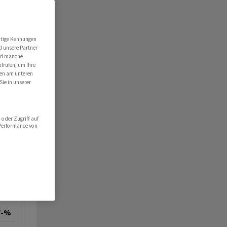
r Druck
utige Kennungen
d unsere Partner
ind manche
ufrufen, um Ihre
ten am unteren
Sie in unserer
oder Zugriff auf
 Performance von
/-%