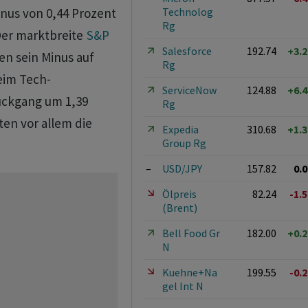
Technolog
nus von 0,44 Prozent
Rg
Der marktbreite
S&P
Salesforce
192.74
+3.
en sein Minus auf
Rg
eim Tech-
ServiceNow
124.88
+6.
ückgang um 1,39
Rg
ten vor allem die
Expedia
310.68
+1.
Group Rg
–
USD/JPY
157.82
0.
Ölpreis
82.24
-1.
(Brent)
Bell Food Gr
182.00
+0.
N
Kuehne+Na
199.55
-0.
gel Int N