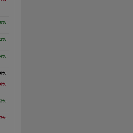
20%
42%
34%
00%
56%
22%
27%