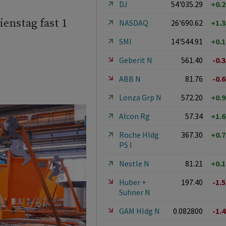
DJ
54'035.29
+0.
ienstag fast 1
NASDAQ
26'690.62
+1.
SMI
14'544.91
+0.
Geberit N
561.40
-0.
ABB N
81.76
-0.
Lonza Grp N
572.20
+0.
Alcon Rg
57.34
+1.
Roche Hldg
367.30
+0.
PS I
Nestle N
81.21
+0.
Huber +
197.40
-1.
Suhner N
GAM Hldg N
0.082800
-1.