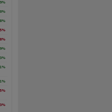
29%
30%
18%
35%
68%
99%
63%
71%
11%
55%
43%