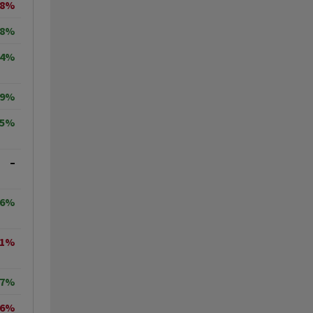
08%
68%
64%
19%
75%
–
66%
21%
27%
96%