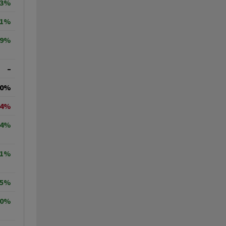
13%
31%
39%
–
00%
54%
34%
41%
95%
70%