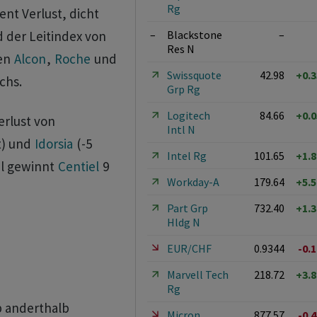
Rg
ent Verlust, dicht
–
Blackstone
–
d der Leitindex von
Res N
gen
Alcon
,
Roche
und
Swissquote
42.98
+0.
achs.
Grp Rg
Logitech
84.66
+0.
erlust von
Intl N
t) und
Idorsia
(-5
Intel Rg
101.65
+1.
il gewinnt
Centiel
9
Workday-A
179.64
+5.
Part Grp
732.40
+1.
Hldg N
EUR/CHF
0.9344
-0.
Marvell Tech
218.72
+3.
Rg
p anderthalb
Micron
877.57
-0.