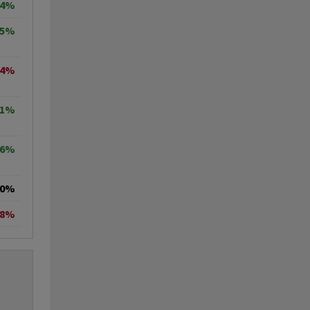
64%
35%
04%
71%
56%
00%
78%