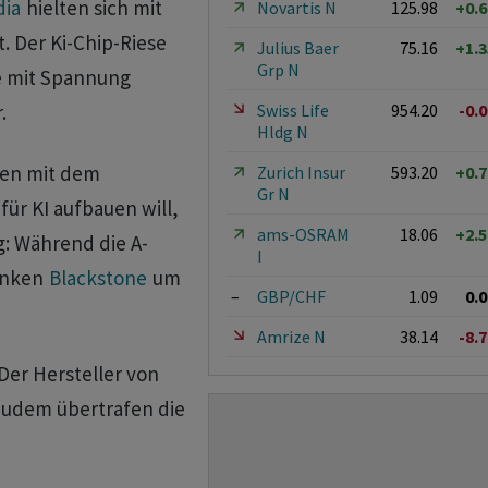
dia
hielten sich mit
Novartis N
125.98
+0.
. Der Ki-Chip-Riese
Julius Baer
75.16
+1.
Grp N
e mit Spannung
Swiss Life
954.20
-0.
.
Hldg N
n mit dem
Zurich Insur
593.20
+0.
Gr N
ür KI aufbauen will,
ams-OSRAM
18.06
+2.
: Während die A-
I
anken
Blackstone
um
–
GBP/CHF
1.09
0.
Amrize N
38.14
-8.
Der Hersteller von
Zudem übertrafen die