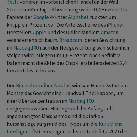
Tesla
verloren im vorbörslichen Handel an der Wall
Street am Montag 1,4 beziehungsweise 0,4 Prozent. Die
Papiere der
Google
-Mutter
Alphabet
rückten um
knapp ein Prozent vor. Die Anteilsscheine des iPhone-
Herstellers
Apple
und des Onlinehändlers
Amazon
veränderten sich kaum.
Broadcom
, deren Gewichtung
im
Nasdaq 100
nach der Neugewichtung wahrscheinlich
steigen wird, stiegen um 1,6 Prozent. Nach Refinitiv-
Daten macht die Aktie des Chip-Herstellers derzeit 2,4
Prozent des Index aus.
Der
Börsenbetreiber
Nasdaq
wird vor Handelsstart am
Montag das Gewicht einer Handvoll Titel kappen, um
ihrer Überkonzentration im
Nasdaq 100
entgegenzuwirken. Hintergrund der Anfang Juli
angekündigten Massnahme sind die starken
Kursanstiege aufgrund des Hypes um die
Künstliche
Intelligenz
(KI). So stiegen in der ersten Hälfte 2023 die