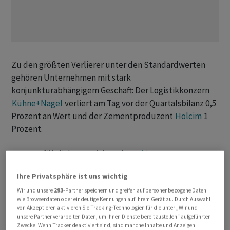
Zu den größten Verlierer unter den Standardwerten
gehören Unternehmen mit stark
konjunkturabhängigem Geschäft: Der Logistikkonzern
Kühne+Nagel
verliert am Tag vor der Quartalsbilanz 0,5
Prozent an Wert und der Zementproduzent
Holcim
1
Prozent.
Zum ausführlichen Bericht geht es
hier
.
Ihre Privatsphäre ist uns wichtig
+++
Wir und unsere
293
-Partner speichern und greifen auf personenbezogene Daten
wie Browserdaten oder eindeutige Kennungen auf Ihrem Gerät zu. Durch Auswahl
16:30
von Akzeptieren aktivieren Sie Tracking-Technologien für die unter „Wir und
unsere Partner verarbeiten Daten, um Ihnen Dienste bereitzustellen“ aufgeführten
Zwecke. Wenn Tracker deaktiviert sind, sind manche Inhalte und Anzeigen
Der seit Jahresbeginn ungleich besser gelaufene,