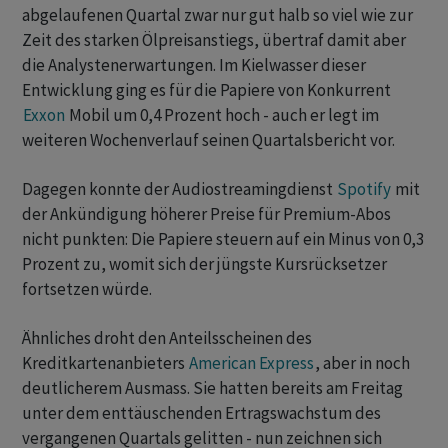
abgelaufenen Quartal zwar nur gut halb so viel wie zur
Zeit des starken Ölpreisanstiegs, übertraf damit aber
die Analystenerwartungen. Im Kielwasser dieser
Entwicklung ging es für die Papiere von Konkurrent
Exxon
Mobil um 0,4 Prozent hoch - auch er legt im
weiteren Wochenverlauf seinen Quartalsbericht vor.
Dagegen konnte der Audiostreamingdienst
Spotify
mit
der Ankündigung höherer Preise für Premium-Abos
nicht punkten: Die Papiere steuern auf ein Minus von 0,3
Prozent zu, womit sich der jüngste Kursrücksetzer
fortsetzen würde.
Ähnliches droht den Anteilsscheinen des
Kreditkartenanbieters
American Express
, aber in noch
deutlicherem Ausmass. Sie hatten bereits am Freitag
unter dem enttäuschenden Ertragswachstum des
vergangenen Quartals gelitten - nun zeichnen sich