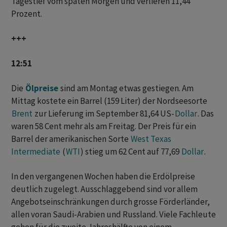
Tagestief vom späten Morgen und verlieren 11,44
Prozent.
+++
12:51
Die
Ölpreise
sind am Montag etwas gestiegen. Am
Mittag kostete ein Barrel (159 Liter) der Nordseesorte
Brent
zur Lieferung im September 81,64 US-
Dollar
. Das
waren 58 Cent mehr als am Freitag. Der Preis für ein
Barrel der amerikanischen Sorte
West Texas
Intermediate
(
WTI
) stieg um 62 Cent auf 77,69
Dollar
.
In den vergangenen Wochen haben die Erdölpreise
deutlich zugelegt. Ausschlaggebend sind vor allem
Angebotseinschränkungen durch grosse Förderländer,
allen voran Saudi-Arabien und Russland. Viele Fachleute