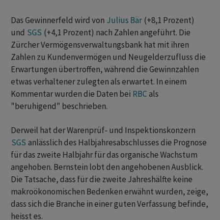
Das Gewinnerfeld wird von
Julius Bär
(+8,1 Prozent)
und
SGS
(+4,1 Prozent) nach Zahlen angeführt. Die
Zürcher Vermögensverwaltungsbank hat mit ihren
Zahlen zu Kundenvermögen und Neugelderzufluss die
Erwartungen übertroffen, während die Gewinnzahlen
etwas verhaltener zulegten als erwartet. In einem
Kommentar wurden die Daten bei
RBC
als
"beruhigend" beschrieben.
Derweil hat der Warenprüf- und Inspektionskonzern
SGS
anlässlich des Halbjahresabschlusses die Prognose
für das zweite Halbjahr für das organische Wachstum
angehoben. Bernstein lobt den angehobenen Ausblick.
Die Tatsache, dass für die zweite Jahreshälfte keine
makroökonomischen Bedenken erwähnt wurden, zeige,
dass sich die Branche in einer guten Verfassung befinde,
heisst es.