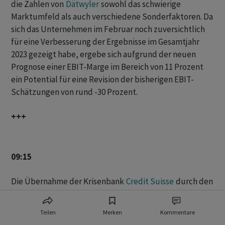
die Zahlen von
Dätwyler
sowohl das schwierige
Marktumfeld als auch verschiedene Sonderfaktoren. Da
sich das Unternehmen im Februar noch zuversichtlich
für eine Verbesserung der Ergebnisse im Gesamtjahr
2023 gezeigt habe, ergebe sich aufgrund der neuen
Prognose einer EBIT-Marge im Bereich von 11 Prozent
ein Potential für eine Revision der bisherigen EBIT-
Schätzungen von rund -30 Prozent.
+++
09:15
Die Übernahme der Krisenbank
Credit Suisse
durch den
Konkurrenten
UBS
hat dem Schweizer
Vermögensverwalter
Julius Bär
neues Kundengeld
Teilen
Merken
Kommentare
gebracht. "Ja, wir haben von
CS
und
UBS
profitiert",