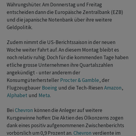
Währungshüter. Am Donnerstag und Freitag
entscheiden dann die Europäische Zentralbank (EZB)
und die japanische Notenbank über ihre weitere
Geldpolitik.
Zudem nimmt die US-Berichtssaison in der neuen
Woche weiter Fahrt auf. An diesem Montag bleibt es
noch relativ ruhig. Doch für die kommenden Tage haben
etliche grosse Unternehmen ihre Quartalszahlen
angekündigt - unter anderem der
Konsumgüterhersteller
Procter & Gamble
, der
Flugzeugbauer
Boeing
und die Tech-Riesen
Amazon
,
Alphabet
und
Meta
.
Bei
Chevron
können die Anleger auf weitere
Kursgewinne hoffen: Die Aktien des Ölkonzerns zogen
dank eines positiv aufgenommenen Zwischenberichts
vorbörslich um 0,9 Prozent an.
Chevron
verdiente im