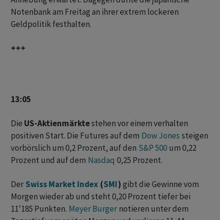
Notenbank am Freitag an ihrer extrem lockeren
Geldpolitik festhalten.
+++
13:05
Die
US-Aktienmärkte
stehen vor einem verhalten
positiven Start. Die Futures auf dem
Dow Jones
steigen
vorbörslich um 0,2 Prozent, auf den
S&P 500
um 0,22
Prozent und auf dem
Nasdaq
0,25 Prozent.
Der
Swiss Market Index
(
SMI
)
gibt die Gewinne vom
Morgen wieder ab und steht 0,20 Prozent tiefer bei
11'185 Punkten.
Meyer Burger
notieren unter dem