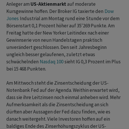
Anleger am
US-Aktienmarkt
auf moderate
Kursgewinne hoffen. Der Broker IG taxierte den
Dow
Jones
Industrial am Montag rund eine Stunde vor dem
Börsenstart 0,1 Prozent höher auf 35'269 Punkte. Am
Freitag hatte der New Yorker Leitindex nach einer
Gewinnserie von neun Handelstagen praktisch
unverändert geschlossen. Den seit Jahresbeginn
ungleich besser gelaufenen, zuletzt etwas
schwächelnden
Nasdaq 100
sieht IG 0,3 Prozent im Plus
bei 15 468 Punkten.
Am Mittwoch steht die Zinsentscheidung der US-
Notenbank Fed auf der Agenda. Weithin erwartet wird,
dass sie ihre Leitzinsen noch einmal anheben wird. Mehr
Aufmerksamkeit als die Zinsentscheidung an sich
dürften aber Aussagen der Fed dazu finden, wie es
danach weitergeht. Viele Investoren hoffen auf ein
baldiges Ende des Zinserhöhungszyklus der US-