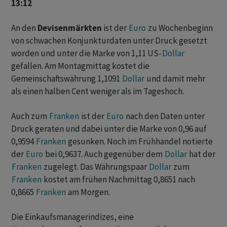
13:12
An den
Devisenmärkten
ist der
Euro
zu Wochenbeginn
von schwachen Konjunkturdaten unter Druck gesetzt
worden und unter die Marke von 1,11 US-
Dollar
gefallen. Am Montagmittag kostet die
Gemeinschaftswährung 1,1091
Dollar
und damit mehr
als einen halben Cent weniger als im Tageshoch.
Auch zum
Franken
ist der
Euro
nach den Daten unter
Druck geraten und dabei unter die Marke von 0,96 auf
0,9594
Franken
gesunken. Noch im Frühhandel notierte
der
Euro
bei 0,9637. Auch gegenüber dem
Dollar
hat der
Franken
zugelegt. Das Währungspaar
Dollar
zum
Franken
kostet am frühen Nachmittag 0,8651 nach
0,8665
Franken
am Morgen.
Die Einkaufsmanagerindizes, eine