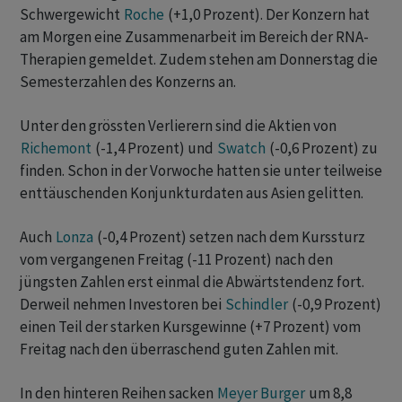
Schwergewicht
Roche
(+1,0 Prozent). Der Konzern hat
am Morgen eine Zusammenarbeit im Bereich der RNA-
Therapien gemeldet. Zudem stehen am Donnerstag die
Semesterzahlen des Konzerns an.
Unter den grössten Verlierern sind die Aktien von
Richemont
(-1,4 Prozent) und
Swatch
(-0,6 Prozent) zu
finden. Schon in der Vorwoche hatten sie unter teilweise
enttäuschenden Konjunkturdaten aus Asien gelitten.
Auch
Lonza
(-0,4 Prozent) setzen nach dem Kurssturz
vom vergangenen Freitag (-11 Prozent) nach den
jüngsten Zahlen erst einmal die Abwärtstendenz fort.
Derweil nehmen Investoren bei
Schindler
(-0,9 Prozent)
einen Teil der starken Kursgewinne (+7 Prozent) vom
Freitag nach den überraschend guten Zahlen mit.
In den hinteren Reihen sacken
Meyer Burger
um 8,8