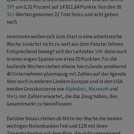
SPI
um 0,32 Prozent auf 14'811,64 Punkte. Von den 30
SLI
-Werten gewinnen 22 Titel hinzu und acht geben
nach.
Investoren wollen sich zum Start in eine arbeitsreiche
Woche zunächst nicht zu weit aus dem Fenster lehnen.
Entsprechend bewegt sich der Leitindex
SMI
denn auch
in einer engen Spanne von etwa 50 Punkten. Für die
laufende Wochen stehen alleine hierzulande annähernd
40 Unternehmen planmässig mit Zahlen auf der Agenda.
Aber auch in anderen Ländern Europas und in den USA
werden Grosskonzerne wie
Alphabet
,
Microsoft
und
Meta
mit Zahlen erwartet, die das Zeug haben, den
Gesamtmarkt zu beeinflussen.
Darüber hinaus stehen ab Mitte der Woche die beiden
wichtigen Notenbanken Fed und EZB mit ihren
Zinsentscheiden auf dem Plan, die richtungsweisend