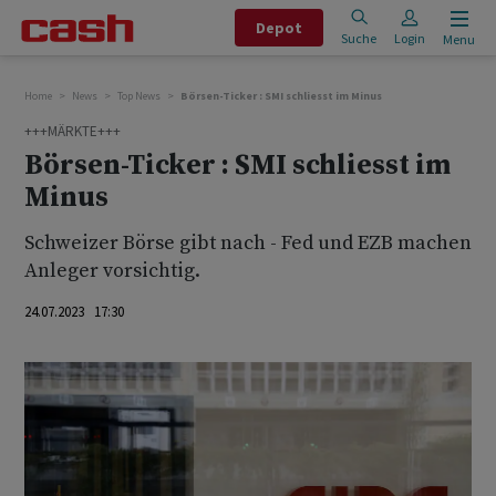
Depot
Suche
Login
Menu
Home
News
Top News
Börsen-Ticker : SMI schliesst im Minus
+++MÄRKTE+++
Börsen-Ticker : SMI schliesst im
Minus
Schweizer Börse gibt nach - Fed und EZB machen
Anleger vorsichtig.
24.07.2023 17:30