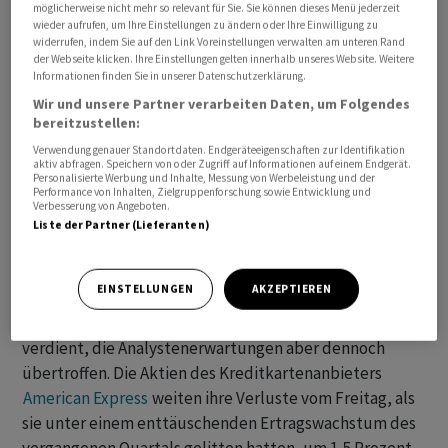
möglicherweise nicht mehr so relevant für Sie. Sie können dieses Menü jederzeit
jüngst etwas schwächelnde
Nasdaq 100
drehte nach
wieder aufrufen, um Ihre Einstellungen zu ändern oder Ihre Einwilligung zu
widerrufen, indem Sie auf den Link Voreinstellungen verwalten am unteren Rand
positivem Auftakt zwischenzeitlich ins Minus, nachdem
der Webseite klicken. Ihre Einstellungen gelten innerhalb unseres Website. Weitere
Stimmungsdaten aus der US-Industrie besser als
Informationen finden Sie in unserer Datenschutzerklärung.
erwartet ausgefallen waren. Zuletzt gewann er aber
Wir und unsere Partner verarbeiten Daten, um Folgendes
wieder 0,19 Prozent auf 15 454,43 Zähler. Der
bereitzustellen:
marktbreite
S&P 500
legte um 0,39 Prozent auf 4553,99
Verwendung genauer Standortdaten. Endgeräteeigenschaften zur Identifikation
aktiv abfragen. Speichern von oder Zugriff auf Informationen auf einem Endgerät.
Punkte zu.
Personalisierte Werbung und Inhalte, Messung von Werbeleistung und der
Performance von Inhalten, Zielgruppenforschung sowie Entwicklung und
Verbesserung von Angeboten.
Sonst bleibt es an diesem Montag relativ ruhig,
Chevron
Liste der Partner (Lieferanten)
aber steht mit seinem Zwischenbericht bereits im Blick.
Die Aktien des Ölkonzerns zogen um 1,8 Prozent an.
EINSTELLUNGEN
AKZEPTIEREN
Chevron
hatte im abgelaufenen Quartal zwar nur gut
halb so viel wie zur Zeit des starken Ölpreisanstiegs
verdient, die Analystenerwartungen aber dennoch
übertroffen. Die Aktien des Kreditkartenanbieters
American Express
weiten ihre Verluste vom Freitag, als
sie unter einem enttäuschenden Ertragswachstum des