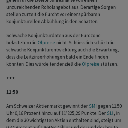
gehen für die zweite Jahreshälfte von einem
unzureichenden Rohölangebot aus. Derartige Sorgen
stellen zurzeit die Furcht vor einer spürbaren
konjunkturellen Abkühlung in den Schatten.
Schwache Konjunkturdaten aus der Eurozone
belasteten die
Ölpreise
nicht. Schliesslich schürt die
schwache Konjunkturentwicklung auch die Erwartung,
dass die Leitzinserhöhungen bald ein Ende finden
könnten. Dies würde tendenziell die
Ölpreise
stützen.
+++
11:50
Am Schweizer Aktienmarkt gewinnt der
SMI
gegen 11.50
Uhr 0,16 Prozent hinzu auf 11'225,29 Punkte. Der
SLI
, in
dem die 30 wichtigsten Aktien enthalten sind, steigt um
0,44 Prozent auf 1769,93 Zähler und der und der breite