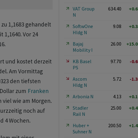
VAT Group
634.40
+0.
N
zu 1,1683 gehandelt
SoftwOne
9.08
+0.
Hldg N
 1,1640. Vor 24
16.
Bajaj
26.00
+15.
Mobility I
t und kostet derzeit
KB Basel
97.70
-0.
PS
el. Am Vormittag
Ascom
5.72
-1.
323 den tiefsten
Hldg N
 Dollar zum
Franken
Arbonia N
4.13
+0.
h viel wie am Morgen.
Stadler
25.00
+0.
urzzeitig noch auf
Rail N
und 4 Wochen.
Huber +
200.50
+1.
Suhner N
llem mit einer