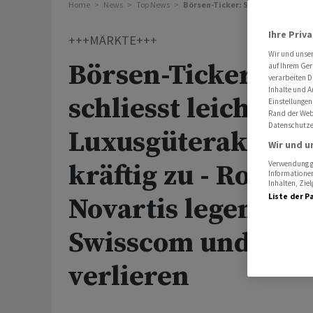
Home
News
Top News
Börsen-Ticker: SMI schliesst leic
Ihre Priv
+++MÄRKTE+++
Wir und unse
Börsen-Ticker: SM
auf Ihrem Ger
verarbeiten D
Inhalte und A
schliesst leicht höh
Einstellungen
Rand der Webs
Datenschutze
Luxusgüteraktien 
Wir und u
kräftig zu - Roche
Verwendung ge
Informationen
Inhalten, Zi
Liste der P
Novartis legen zu -
Swisscom und Alc
verlieren