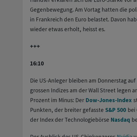
Gegenbewegung. Am Vortag hatten die pol
in Frankreich den Euro belastet. Davon hab
wieder etwas erholt, heisst es.
+++
16:10
Die US-Anleger bleiben am Donnerstag auf d
grossen Indizes am der Wall Street legen a
Prozent im Minus: Der
Dow-Jones-Index
st
Punkten, der breiter gefasste
S&P 500
bei
der Index der Technologiebörse
Nasdaq
be
Der Ausblick des US-Chipkonzerns
Nvidia
v