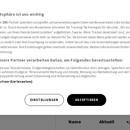
ht höher - Luxusgüteraktien legen kräftig zu - Roche und Novartis legen zu - Swi
SMI
atsphäre ist uns wichtig
re
293
-Partner speichern und greifen auf personenbezogene Daten wie Browserdaten oder einde
I
ät zu. Durch Auswahl von Akzeptieren aktivieren Sie Tracking-Technologien für die unter „Wir un
aten, um Ihnen Dienste bereitzustellen“ aufgeführten Zwecke. Wenn Tracker deaktiviert sind, s
nzeigen möglicherweise nicht mehr so relevant für Sie. Sie können dieses Menü jederzeit wieder a
er -
 zu ändern oder Ihre Einwilligung zu widerrufen, indem Sie auf den Link Voreinstellungen verwal
eite klicken. Ihre Einstellungen gelten innerhalb unseres Website. Weitere Informationen finden 
rklärung.
legen
nsere Partner verarbeiten Daten, um Folgendes bereitzustellen:
 und
nauer Standortdaten. Endgeräteeigenschaften zur Identifikation aktiv abfragen. Speichern von 
 auf einem Endgerät. Personalisierte Werbung und Inhalte, Messung von Werbeleistung und der
elgruppenforschung sowie Entwicklung und Verbesserung von Angeboten.
artner (Lieferanten)
on
EINSTELLUNGEN
AKZEPTIEREN
Name
Aktuell
+