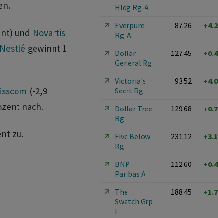
en.
Hldg Rg-A
Everpure
87.26
+4.
ent) und
Novartis
Rg-A
Nestlé
gewinnt 1
Dollar
127.45
+0.
General Rg
Victoria's
93.52
+4.
isscom
(-2,9
Secrt Rg
ozent nach.
Dollar Tree
129.68
+0.
Rg
nt zu.
Five Below
231.12
+3.
Rg
BNP
112.60
+0.
Paribas A
The
188.45
+1.
Swatch Grp
I