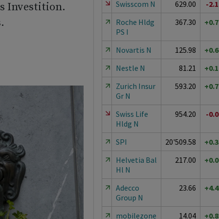
Swisscom N
629.00
-2.
 Investition.
.
Roche Hldg
367.30
+0.
PS I
Novartis N
125.98
+0.
Nestle N
81.21
+0.
Zurich Insur
593.20
+0.
Gr N
Swiss Life
954.20
-0.
Hldg N
SPI
20'509.58
+0.
Helvetia Bal
217.00
+0.
Hl N
Adecco
23.66
+4.
Group N
mobilezone
14.04
+0.