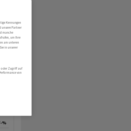
utige Kennungen
d unsere Partner
ind manche
ufrufen, um Ihre
ten am unteren
Sie in unserer
oder Zugriff auf
 Performance von
/-%