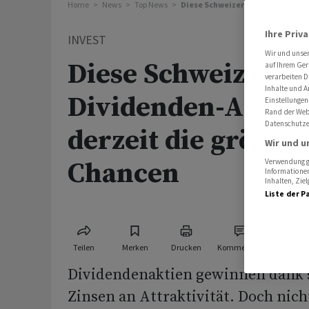
Home
News
Top News
Diese Schweizer Dividenden-Akti
Ihre Priv
INVEST
Wir und unse
Diese Schweizer
auf Ihrem Ger
verarbeiten D
Inhalte und A
Dividenden-Aktien
Einstellungen
Rand der Webs
Datenschutze
derzeit die grösste
Wir und u
Chancen
Verwendung ge
Informationen
Inhalten, Zi
Liste der P
Teilen
Merken
Drucken
Kommentare
Dividendenaktien gewinnen dank 
Zinsen an Attraktivität. Doch nich