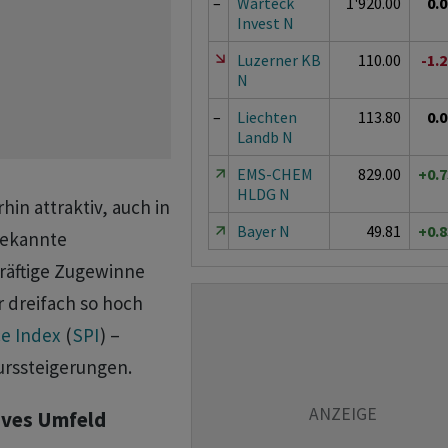
–
Warteck
1'920.00
0.
Invest N
Luzerner KB
110.00
-1.
N
–
Liechten
113.80
0.
Landb N
EMS-CHEM
829.00
+0.
HLDG N
in attraktiv, auch in
Bayer N
49.81
+0.
bekannte
kräftige Zugewinne
r dreifach so hoch
e Index
(
SPI
) –
urssteigerungen.
tives Umfeld