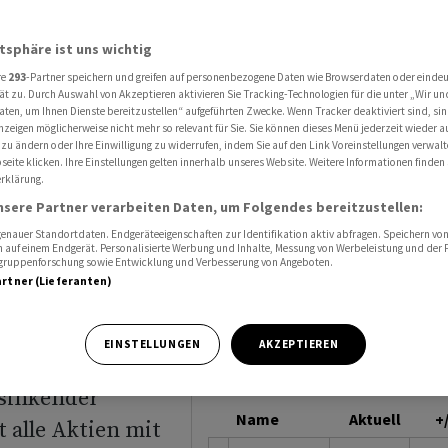
en bieten derzeit die grössten Chancen
SWISSCOM
atsphäre ist uns wichtig
re
293
-Partner speichern und greifen auf personenbezogene Daten wie Browserdaten oder einde
ät zu. Durch Auswahl von Akzeptieren aktivieren Sie Tracking-Technologien für die unter „Wir un
aten, um Ihnen Dienste bereitzustellen“ aufgeführten Zwecke. Wenn Tracker deaktiviert sind, s
nzeigen möglicherweise nicht mehr so relevant für Sie. Sie können dieses Menü jederzeit wieder a
 bieten
 zu ändern oder Ihre Einwilligung zu widerrufen, indem Sie auf den Link Voreinstellungen verwal
eite klicken. Ihre Einstellungen gelten innerhalb unseres Website. Weitere Informationen finden 
rklärung.
n
nsere Partner verarbeiten Daten, um Folgendes bereitzustellen:
nauer Standortdaten. Endgeräteeigenschaften zur Identifikation aktiv abfragen. Speichern von 
 auf einem Endgerät. Personalisierte Werbung und Inhalte, Messung von Werbeleistung und der
elgruppenforschung sowie Entwicklung und Verbesserung von Angeboten.
artner (Lieferanten)
EINSTELLUNGEN
AKZEPTIEREN
sinkender
Name
Aktuell
+
t alle Aktien mit