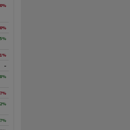
50%
90%
35%
71%
–
48%
57%
72%
17%