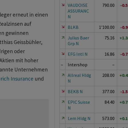
VAUDOISE
790.00
-0.
ASSURANC
leger erneut in einen
N
ealzinsen auf
BLKB
1'100.00
-0.
hen gewinnen
Julius Baer
75.16
+1.
tthias Geissbühler,
Grp N
drigen oder
EFG Intl N
16.86
-0.
 Aktien mit hoher
–
Intershop
–
ekannte Unternehmen
Allreal Hldg
208.00
+0.
rich Insurance
und
N
BEKB N
377.00
-1.
EPIC Suisse
84.40
+0.
N
Lem Hldg N
573.00
+0.