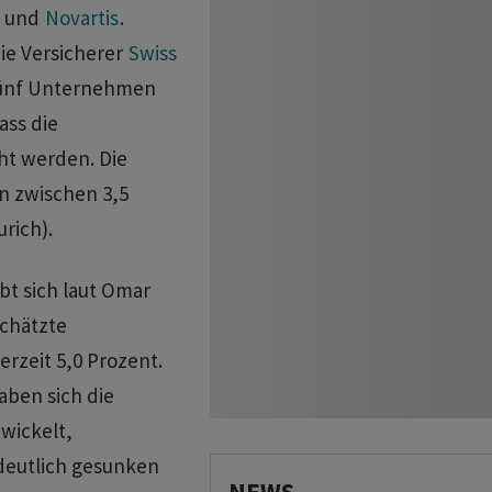
und
Novartis
.
die Versicherer
Swiss
n fünf Unternehmen
ass die
t werden. Die
n zwischen 3,5
rich).
bt sich laut Omar
schätzte
rzeit 5,0 Prozent.
ben sich die
wickelt,
deutlich gesunken
NEWS