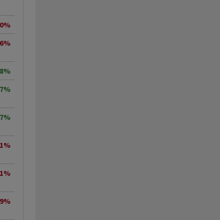
50%
16%
98%
17%
57%
11%
41%
29%