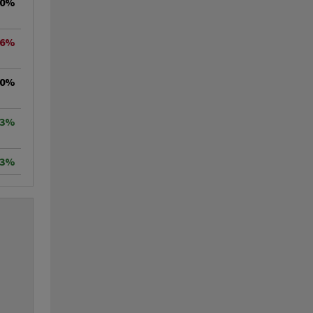
00%
26%
00%
73%
83%