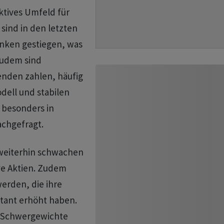
ktives Umfeld für
sind in den letzten
ranken gestiegen, was
Zudem sind
nden zahlen, häufig
dell und stabilen
 besonders in
achgefragt.
 weiterhin schwachen
ve Aktien. Zudem
erden, die ihre
tant erhöht haben.
x-Schwergewichte