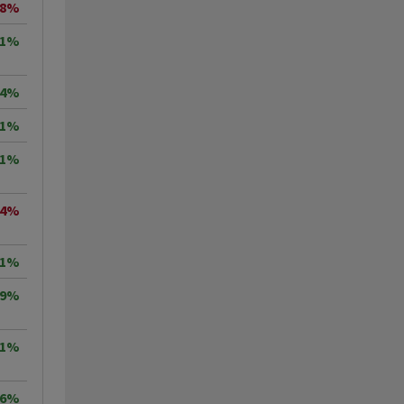
18%
71%
64%
11%
71%
04%
31%
09%
41%
86%