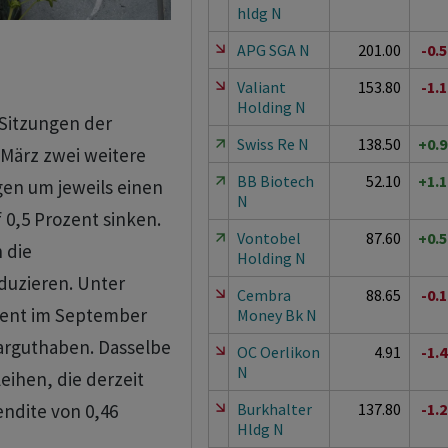
hldg N
APG SGA N
201.00
-0.
Valiant
153.80
-1.
Holding N
itzungen der
Swiss Re N
138.50
+0.
März zwei weitere
BB Biotech
52.10
+1.
en um jeweils einen
N
 0,5 Prozent sinken.
Vontobel
87.60
+0.
 die
Holding N
duzieren. Unter
Cembra
88.65
-0.
ozent im September
Money Bk N
parguthaben. Dasselbe
OC Oerlikon
4.91
-1.
N
leihen, die derzeit
Burkhalter
137.80
-1.
endite von 0,46
Hldg N