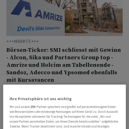
+++MÄRKTE+++
Börsen-Ticker: SMI schliesst mit Gewinn
- Alcon, Sika und Partners Group top -
Amrize und Holcim am Tabellenende -
Sandoz, Adecco und Ypsomed ebenfalls
mit Kursavancen
Der Schweizer Aktienmarkt verabschiedet sich mit
Gewinnen ins Wochenende.
Ihre Privatsphäre ist uns wichtig
aktualisiert um 17:40
Von
Reto Zanettin
Wir und unsere
293
-Partner speichern und greifen auf personenbezogene Daten
wie Browserdaten oder eindeutige Kennungen auf Ihrem Gerät zu. Durch Auswahl
von Akzeptieren aktivieren Sie Tracking-Technologien für die unter „Wir und
unsere Partner verarbeiten Daten, um Ihnen Dienste bereitzustellen“ aufgeführten
Zwecke. Wenn Tracker deaktiviert sind, sind manche Inhalte und Anzeigen