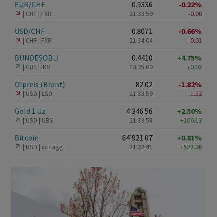
EUR/CHF
0.9336
-0.22%
CHF
FXR
21:33:59
-0.00
USD/CHF
0.8071
-0.66%
CHF
FXR
21:34:04
-0.01
BUNDESOBLI
0.4410
+4.75%
CHF
IKR
13:35:00
+0.02
Ölpreis (Brent)
82.02
-1.82%
USD
LSD
21:33:59
-1.52
Gold 1 Uz
4'346.56
+2.50%
USD
UBS
21:33:53
+106.13
Bitcoin
64'921.07
+0.81%
USD
cccagg
21:32:41
+522.08