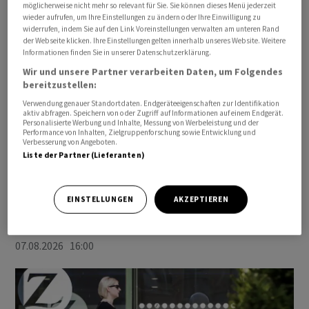
möglicherweise nicht mehr so relevant für Sie. Sie können dieses Menü jederzeit
wieder aufrufen, um Ihre Einstellungen zu ändern oder Ihre Einwilligung zu
widerrufen, indem Sie auf den Link Voreinstellungen verwalten am unteren Rand
der Webseite klicken. Ihre Einstellungen gelten innerhalb unseres Website. Weitere
Informationen finden Sie in unserer Datenschutzerklärung.
Wir und unsere Partner verarbeiten Daten, um Folgendes
bereitzustellen:
Verwendung genauer Standortdaten. Endgeräteeigenschaften zur Identifikation
aktiv abfragen. Speichern von oder Zugriff auf Informationen auf einem Endgerät.
Personalisierte Werbung und Inhalte, Messung von Werbeleistung und der
INVEST
Performance von Inhalten, Zielgruppenforschung sowie Entwicklung und
Verbesserung von Angeboten.
Die «Sell America»-Debatte flammt
Liste der Partner (Lieferanten)
wieder auf
Wirtschaftspolitische Entscheidungen in den USA
EINSTELLUNGEN
AKZEPTIEREN
lassen die Investoren erneut über die «Sell America»-
Strategie nachdenken.
07.08.2026 16:00