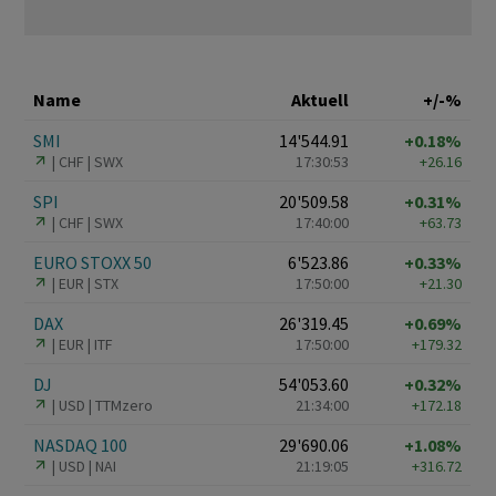
Name
Aktuell
+/-%
SMI
14'544.91
+0.18%
CHF
SWX
17:30:53
+26.16
SPI
20'509.58
+0.31%
CHF
SWX
17:40:00
+63.73
EURO STOXX 50
6'523.86
+0.33%
EUR
STX
17:50:00
+21.30
DAX
26'319.45
+0.69%
EUR
ITF
17:50:00
+179.32
DJ
54'053.60
+0.32%
USD
TTMzero
21:34:00
+172.18
NASDAQ 100
29'690.06
+1.08%
USD
NAI
21:19:05
+316.72