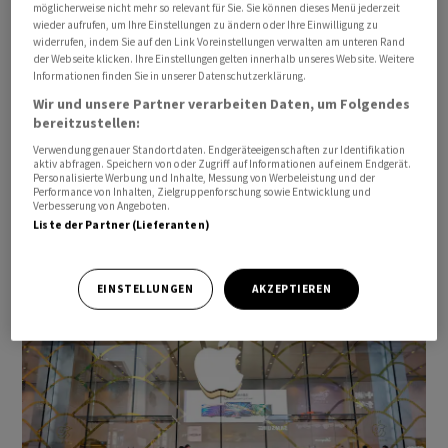
möglicherweise nicht mehr so relevant für Sie. Sie können dieses Menü jederzeit
wieder aufrufen, um Ihre Einstellungen zu ändern oder Ihre Einwilligung zu
widerrufen, indem Sie auf den Link Voreinstellungen verwalten am unteren Rand
der Webseite klicken. Ihre Einstellungen gelten innerhalb unseres Website. Weitere
Informationen finden Sie in unserer Datenschutzerklärung.
BAUSTOFFKONZERN
Wir und unsere Partner verarbeiten Daten, um Folgendes
Zahlenvorlage: Wie gut erholt sich die
bereitzustellen:
Sparte Building Envelope von Amrize?
Verwendung genauer Standortdaten. Endgeräteeigenschaften zur Identifikation
aktiv abfragen. Speichern von oder Zugriff auf Informationen auf einem Endgerät.
Die Geschäftsbereiche von Amrize dürften sich im
Personalisierte Werbung und Inhalte, Messung von Werbeleistung und der
Performance von Inhalten, Zielgruppenforschung sowie Entwicklung und
zweiten Quartal sehr unterschiedlich entwickelt
Verbesserung von Angeboten.
haben. Das Management um CEO Jan Jenisch stellt
Liste der Partner (Lieferanten)
den Bericht nach Börsenschluss vor.
06.08.2026 14:00
EINSTELLUNGEN
AKZEPTIEREN