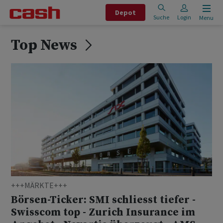
Depot
Suche
Login
Menu
Top News
+++MÄRKTE+++
Börsen-Ticker: SMI schliesst tiefer -
Swisscom top - Zurich Insurance im