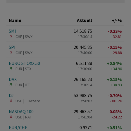
Name
Aktuell
+/-%
SMI
14'518.75
-0.23%
CHF
SWX
17:30:14
-32.81
SPI
20'445.85
-0.15%
CHF
SWX
17:40:00
-29.88
EURO STOXX 50
6'511.88
+0.54%
EUR
STX
17:30:00
+34.90
DAX
26'165.23
+0.15%
EUR
ITF
17:30:14
+38.93
DJ
53'988.75
-0.70%
USD
TTMzero
17:56:02
-381.26
NASDAQ 100
29'463.57
-0.08%
USD
NAI
17:41:04
-24.22
EUR/CHF
0.9371
+0.51%