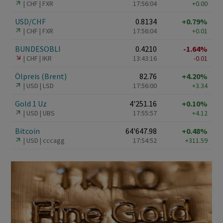
CHF
FXR
17:56:04
+0.00
USD/CHF
0.8134
+0.79%
CHF
FXR
17:56:04
+0.01
BUNDESOBLI
0.4210
-1.64%
CHF
IKR
13:43:16
-0.01
Ölpreis (Brent)
82.76
+4.20%
USD
LSD
17:56:00
+3.34
Gold 1 Uz
4'251.16
+0.10%
USD
UBS
17:55:57
+4.12
Bitcoin
64'647.98
+0.48%
USD
cccagg
17:54:52
+311.59