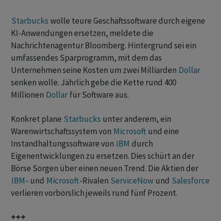
Starbucks
‌wolle teure Geschäftssoftware ⁠durch eigene
KI-Anwendungen ersetzen, meldete die
Nachrichtenagentur Bloomberg. Hintergrund sei ein
umfassendes Sparprogramm, mit dem das
Unternehmen seine Kosten um zwei Milliarden
Dollar
senken wolle. ⁠Jährlich gebe die Kette rund 400
Millionen
Dollar
für Software aus.
Konkret plane
Starbucks
unter anderem, ein
Warenwirtschaftssystem von
Microsoft
und eine
Instandhaltungssoftware von
IBM
durch
Eigenentwicklungen zu ersetzen. Dies schürt ‌an der
Börse Sorgen über einen neuen Trend. Die Aktien der
IBM
- und
Microsoft
-Rivalen
ServiceNow
und
Salesforce
verlieren vorbörslich ‌jeweils rund fünf Prozent.
+++