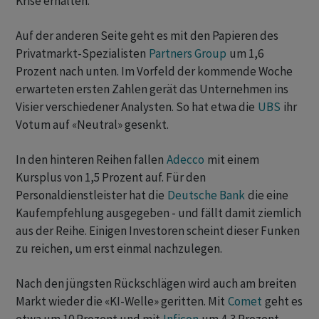
Krise erhalten.
Auf der anderen Seite geht es mit den Papieren des
Privatmarkt-Spezialisten
Partners Group
um 1,6
Prozent nach unten. Im Vorfeld der kommende Woche
erwarteten ersten Zahlen gerät das Unternehmen ins
Visier verschiedener Analysten. So hat etwa die
UBS
ihr
Votum auf «Neutral» gesenkt.
In den hinteren Reihen fallen
Adecco
mit einem
Kursplus von 1,5 Prozent auf. Für den
Personaldienstleister hat die
Deutsche Bank
die eine
Kaufempfehlung ausgegeben - und fällt damit ziemlich
aus der Reihe. Einigen Investoren scheint dieser Funken
zu reichen, um erst einmal nachzulegen.
Nach den jüngsten Rückschlägen wird auch am breiten
Markt wieder die «KI-Welle» geritten. Mit
Comet
geht es