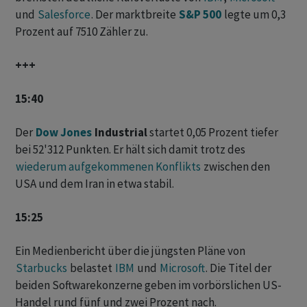
und
Salesforce
. Der marktbreite
S&P 500
legte um 0,3
Prozent auf 7510 Zähler zu.
+++
15:40
Der
Dow Jones
Industrial
startet 0,05 Prozent tiefer
bei 52'312 Punkten. Er hält sich damit trotz des
wiederum aufgekommenen Konflikts
zwischen den
USA und dem Iran in etwa stabil.
15:25
Ein Medienbericht über die jüngsten Pläne von
Starbucks
belastet
IBM
und
Microsoft
. Die Titel der
beiden Softwarekonzerne geben im vorbörslichen US-
Handel rund fünf und zwei Prozent nach.