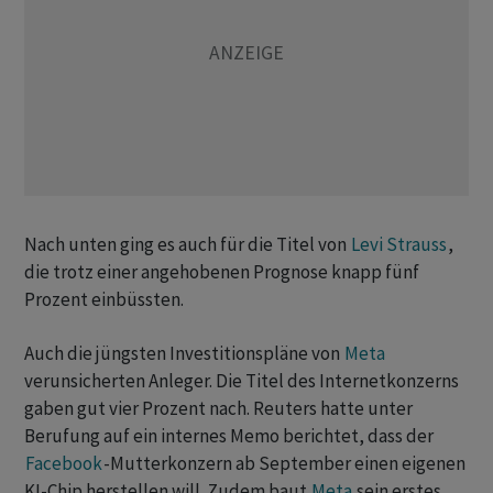
Nach unten ging es auch für die ​Titel von
Levi Strauss
,
⁠die trotz einer angehobenen Prognose knapp fünf
Prozent einbüssten.
Auch die jüngsten ‌Investitionspläne von
Meta
verunsicherten Anleger. Die Titel des Internetkonzerns
gaben gut vier Prozent nach. Reuters hatte unter
Berufung auf ein internes ‌Memo berichtet, dass der
Facebook
-Mutterkonzern ab September einen eigenen ​
KI-Chip herstellen will. Zudem baut
Meta
sein erstes