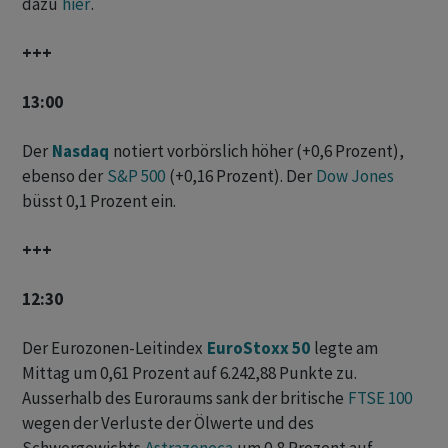
dazu
hier
.
+++
13:00
Der
Nasdaq
notiert vorbörslich höher (+0,6 Prozent),
ebenso der
S&P 500
(+0,16 Prozent). Der
Dow Jones
büsst 0,1 Prozent ein.
+++
12:30
Der Eurozonen-Leitindex
EuroStoxx 50
legte am
Mittag um 0,61 Prozent auf 6.242,88 Punkte zu.
Ausserhalb des Euroraums sank der britische
FTSE 100
wegen der Verluste der Ölwerte und des