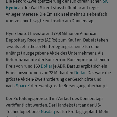
Die Rekord-Zweitplatzierung der südkoreanischen
SK
Hynix
an der Wall Street stösst ‌offenbar auf ⁠reges
Anlegerinteresse. Die Emission sei mehr als siebenfach
überzeichnet, sagte ein Insider am Donnerstag.
Hynix bietet Investoren 179,9 Millionen American
Depositary Receipts (ADRs) zum Kauf an. ‌Dabei stehen
jeweils zehn dieser Hinterlegungsscheine für eine
unlängst ​ausgegebene Aktie des Unternehmens. Als
Referenz nannte der Konzern im Börsenprospekt einen
Preis von rund 160
Dollar
je ADR. Daraus ergibt sich ein
Emissionsvolumen von 28 Milliarden
Dollar
. Das wäre die
grösste Aktien-Zweitnotierung der Geschichte und
nach
SpaceX
der zweitgrösste Börsengang überhaupt.
Der Zuteilungspreis soll im Verlauf des Donnerstags
veröffentlicht werden. Der Handelsstart ​an der US-
Technologiebörse
Nasdaq
ist für Freitag geplant. Mehr