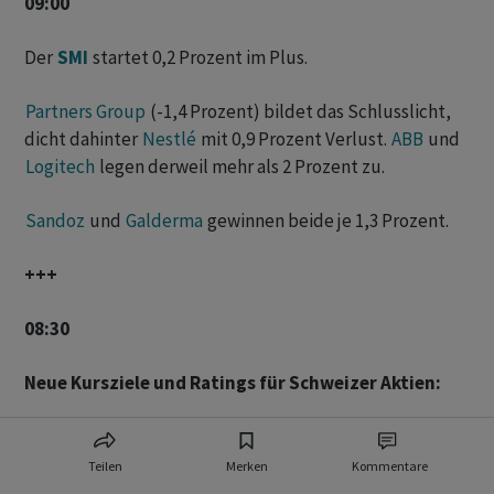
09:00
Der
SMI
startet 0,2 Prozent im Plus.
Partners Group
(-1,4 Prozent) bildet das Schlusslicht,
dicht dahinter
Nestlé
mit 0,9 Prozent Verlust.
ABB
und
Logitech
legen derweil mehr als 2 Prozent zu.
Sandoz
und
Galderma
gewinnen beide je 1,3 Prozent.
+++
08:30
Neue Kursziele und Ratings für Schweizer Aktien:
Straumann
: BMO Capital Markets startet mit
OUTPERFORM bis 121 Fr.
Teilen
Merken
Kommentare