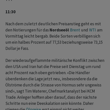
11:30
Nach dem zuletzt deutlichen Preisanstieg ‌geht ⁠es mit
den Notierungen für das
Nordseeöl
Brent
und
WTI
am
Vormittag leicht bergab. ⁠Beide Sorten verbilligen sich
um ein halbes Prozent auf 77,53 beziehungsweise 73,15
Dollar je ‌Fass.
Der wiederaufgeflammte militärische Konflikt zwischen
den USA und Iran ‌hat die Preise seit Dienstag um ​rund
acht Prozent nach oben getrieben. «Die Händler
überdenken die Lage jetzt neu, insbesondere da die
Ölströme durch die Strasse von Hormus sehr ungewiss
sind», sagt Tim Waterer, Chefmarktanalyst bei KCM
Trade. Anleger hofften aber darauf, dass der nächste
‌Schritte nun eine Deeskalation sein könnte. Daher
stiegen die
Ölpreise
erst einmal nicht weiter.