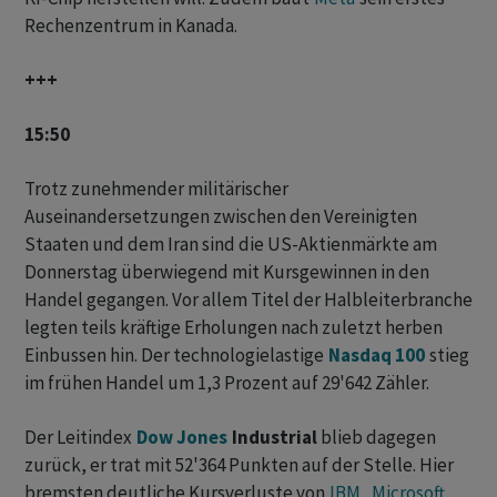
Rechenzentrum in Kanada.
+++
15:50
Trotz zunehmender militärischer
Auseinandersetzungen zwischen den Vereinigten
Staaten und dem Iran sind die US-Aktienmärkte am
Donnerstag überwiegend mit Kursgewinnen in den
Handel gegangen. Vor allem Titel der Halbleiterbranche
legten teils kräftige Erholungen nach zuletzt herben
Einbussen hin. Der technologielastige
Nasdaq 100
stieg
im frühen Handel um 1,3 Prozent auf 29'642 Zähler.
Der Leitindex
Dow Jones
Industrial
blieb dagegen
zurück, er trat mit 52'364 Punkten auf der Stelle. Hier
bremsten deutliche Kursverluste von
IBM
,
Microsoft