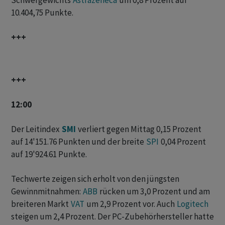
Schwergewichts
Astrazeneca
um 0,8 Prozent auf
10.404,75 Punkte.
+++
+++
12:00
Der Leitindex
SMI
verliert gegen Mittag 0,15 Prozent
auf 14'151.76 Punkten und der breite
SPI
0,04 Prozent
auf 19'924.61 Punkte.
Techwerte zeigen sich erholt von den jüngsten
Gewinnmitnahmen:
ABB
rücken um 3,0 Prozent und am
breiteren Markt
VAT
um 2,9 Prozent vor. Auch
Logitech
steigen um 2,4 Prozent. Der PC-Zubehörhersteller hatte