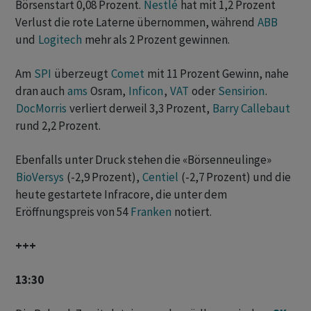
Börsenstart 0,08 Prozent.
Nestlé
hat mit 1,2 Prozent
Verlust die rote Laterne übernommen, während
ABB
und
Logitech
mehr als 2 Prozent gewinnen.
Am
SPI
überzeugt
Comet
mit 11 Prozent Gewinn, nahe
dran auch
ams
Osram,
Inficon
,
VAT
oder
Sensirion
.
DocMorris
verliert derweil 3,3 Prozent,
Barry Callebaut
rund 2,2 Prozent.
Ebenfalls unter Druck stehen die «Börsenneulinge»
BioVersys
(-2,9 Prozent),
Centiel
(-2,7 Prozent) und die
heute gestartete Infracore, die unter dem
Eröffnungspreis von 54
Franken
notiert.
+++
13:30