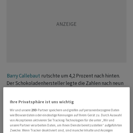
Barry Callebaut
rutschte um 4,2 Prozent nach hinten.
Der Schokoladenhersteller legte die Zahlen nach neun
Monaten des Geschäftsjahres 2025/26 vor. Während die
Volumenentwicklung in den Erwartungen lag, setzten
Ihre Privatsphäre ist uns wichtig
Analysten Fragezeichen bei der Profitabiltiät, womit
Wir und unsere
293
-Partner speichern und greifen auf personenbezogene Daten
sich auch das Minus der Aktie erklärt.
wie Browserdaten oder eindeutige Kennungen auf Ihrem Gerät zu. Durch Auswahl
von Akzeptieren aktivieren Sie Tracking-Technologien für die unter „Wir und
unsere Partner verarbeiten Daten, um Ihnen Dienste bereitzustellen“ aufgeführten
+++
Zwecke. Wenn Tracker deaktiviert sind, sind manche Inhalte und Anzeigen