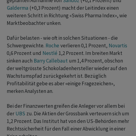
geplanten Aufnahme von
Sandoz
(+0,1 Prozent) und
Galderma
(+0,3 Prozent) macht der Leitindex einen
weiteren Schritt in Richtung «Swiss Pharma Index», wie
Marktbeobachter unken.
Dafür belasten - wie oft in solchen Situationen - die
Schwergewichte.
Roche
verlieren 0,1 Prozent,
Novartis
0,6 Prozent und
Nestlé
1,2 Prozent. Im breiten Markt
sinken auch
Barry Callebaut
um 1,4 Prozent, obschon
der weltgrösste Schokoladenhersteller wieder auf den
Wachstumspfad zurückgekehrt ist. Bezüglich
Profitabilität gebe es aber «einige Fragezeichen»,
merken Analysten an.
Bei der Finanzwerten greifen die Anleger vor allem bei
der
UBS
zu. Die Aktien der Grossbank verteuern sich um
1,2 Prozent. Das Institut hat von den US-Behörden mehr
Rechtssicherheit für den Fall einer Abwicklung in einer