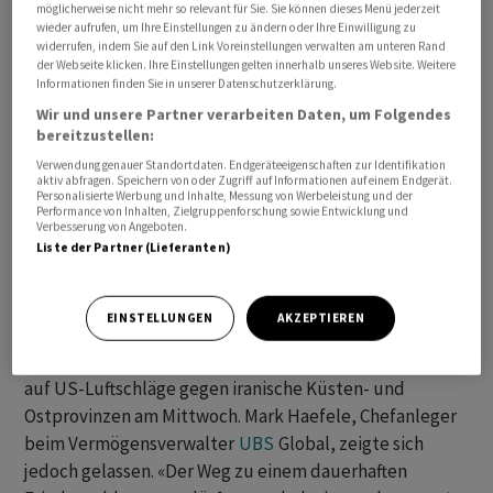
möglicherweise nicht mehr so relevant für Sie. Sie können dieses Menü jederzeit
wieder aufrufen, um Ihre Einstellungen zu ändern oder Ihre Einwilligung zu
16:00
widerrufen, indem Sie auf den Link Voreinstellungen verwalten am unteren Rand
der Webseite klicken. Ihre Einstellungen gelten innerhalb unseres Website. Weitere
Der
Dow-Jones-Index
‌
der Standardwerte ⁠notierte zur
Informationen finden Sie in unserer Datenschutzerklärung.
Eröffnung am Donnerstag 0,2 Prozent höher bei 52'404
Wir und unsere Partner verarbeiten Daten, um Folgendes
bereitzustellen:
Punkten. ⁠Der breiter gefasste
S&P 500
und der Index
Verwendung genauer Standortdaten. Endgeräteeigenschaften zur Identifikation
der Technologiebörse
Nasdaq
lagen ebenfalls leicht im
aktiv abfragen. Speichern von oder Zugriff auf Informationen auf einem Endgerät.
Plus ‌bei 7500 und 25'961 Zählern.
Personalisierte Werbung und Inhalte, Messung von Werbeleistung und der
Performance von Inhalten, Zielgruppenforschung sowie Entwicklung und
Verbesserung von Angeboten.
Der Iran hat ‌nach eigenen Angaben US-
Liste der Partner (Lieferanten)
Militäreinrichtungen in benachbarten ​Golfstaaten
angegriffen und damit das vor drei Wochen vereinbarte
EINSTELLUNGEN
AKZEPTIEREN
Waffenstillstandsabkommen an den Rand des
Scheiterns gebracht. Die Angriffe erfolgten als Reaktion
auf US-Luftschläge gegen iranische Küsten- und
Ostprovinzen am Mittwoch. Mark Haefele, Chefanleger
beim Vermögensverwalter ‌
UBS
Global, zeigte sich
jedoch gelassen. «Der Weg zu einem dauerhaften