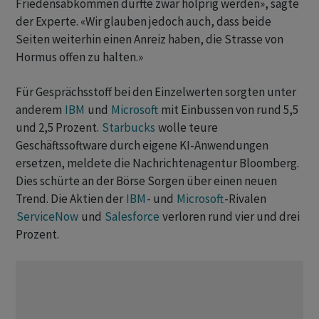
Friedensabkommen dürfte zwar holprig werden», sagte
der Experte. «Wir glauben jedoch auch, dass beide
Seiten weiterhin einen ​Anreiz haben, die Strasse von
Hormus offen zu halten.»
Für ​Gesprächsstoff bei den Einzelwerten sorgten unter
anderem
IBM
​und
Microsoft
mit Einbussen von rund 5,5
und 2,5 Prozent.
Starbucks
wolle teure
‌Geschäftssoftware durch eigene KI-Anwendungen
ersetzen, meldete die Nachrichtenagentur Bloomberg.
Dies schürte an der Börse Sorgen über einen neuen
Trend. Die Aktien der
IBM
- und
Microsoft
-Rivalen
ServiceNow
​und ​
Salesforce
verloren rund vier und drei
⁠Prozent.