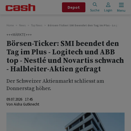
Depot
Suche
Login
Menu
Home
News
Top News
Börsen-Ticker: SMI beendet den Tag im Plus - Logitech und
+++MÄRKTE+++
Börsen-Ticker: SMI beendet den
Tag im Plus - Logitech und ABB
top - Nestlé und Novartis schwach
- Halbleiter-Aktien gefragt
Der Schweizer Aktienmarkt schliesst am
Donnerstag höher.
09.07.2026 17:45
Von
Aisha Gutknecht