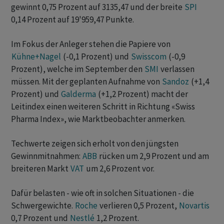
gewinnt 0,75 Prozent auf 3135,47 und der breite
SPI
0,14 Prozent auf 19'959,47 Punkte.
Im Fokus der Anleger stehen die Papiere von
Kühne+Nagel
(-0,1 Prozent) und
Swisscom
(-0,9
Prozent), welche im September den
SMI
verlassen
müssen. Mit der geplanten Aufnahme von
Sandoz
(+1,4
Prozent) und
Galderma
(+1,2 Prozent) macht der
Leitindex einen weiteren Schritt in Richtung «Swiss
Pharma Index», wie Marktbeobachter anmerken.
Techwerte zeigen sich erholt von den jüngsten
Gewinnmitnahmen:
ABB
rücken um 2,9 Prozent und am
breiteren Markt
VAT
um 2,6 Prozent vor.
Dafür belasten - wie oft in solchen Situationen - die
Schwergewichte.
Roche
verlieren 0,5 Prozent,
Novartis
0,7 Prozent und
Nestlé
1,2 Prozent.