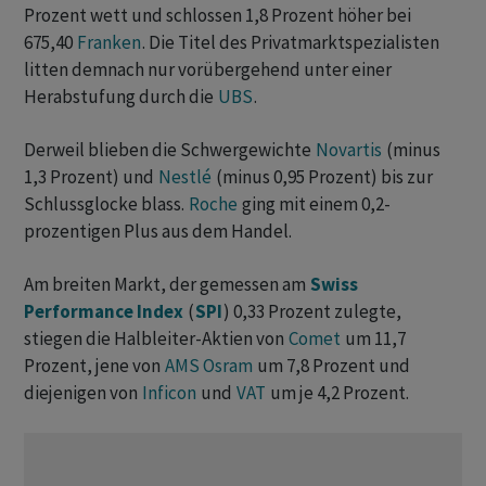
Prozent wett und schlossen 1,8 Prozent höher bei
675,40
Franken
. Die Titel des Privatmarktspezialisten
litten demnach nur vorübergehend unter einer
Herabstufung durch die
UBS
.
Derweil blieben die Schwergewichte
Novartis
(minus
1,3 Prozent) und
Nestlé
(minus 0,95 Prozent) bis zur
Schlussglocke blass.
Roche
ging mit einem 0,2-
prozentigen Plus aus dem Handel.
Am breiten Markt, der gemessen am
Swiss
Performance Index
(
SPI
) 0,33 Prozent zulegte,
stiegen die Halbleiter-Aktien von
Comet
um 11,7
Prozent, jene von
AMS Osram
um 7,8 Prozent und
diejenigen von
Inficon
und
VAT
um je 4,2 Prozent.