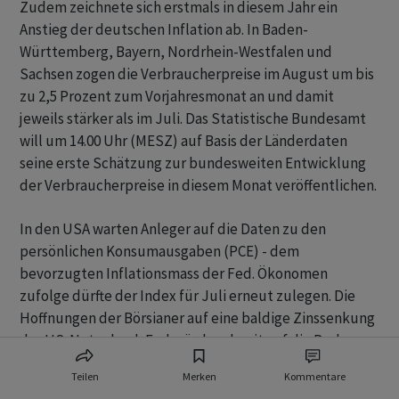
Zudem zeichnete sich erstmals in diesem Jahr ein
Anstieg der deutschen Inflation ab. In Baden-
Württemberg, Bayern, Nordrhein-Westfalen und
Sachsen zogen die Verbraucherpreise im August um bis
zu 2,5 Prozent zum Vorjahresmonat an und damit
jeweils stärker als im Juli. Das Statistische Bundesamt
will um 14.00 Uhr (MESZ) auf Basis der Länderdaten
seine erste Schätzung zur bundesweiten Entwicklung
der Verbraucherpreise in diesem Monat veröffentlichen.
In den USA warten Anleger auf die Daten zu den
persönlichen Konsumausgaben (PCE) - dem
bevorzugten Inflationsmass der Fed. Ökonomen
zufolge dürfte der Index für Juli erneut zulegen. Die
Hoffnungen der Börsianer auf eine baldige Zinssenkung
der US-Notenbank Fed würden damit auf die Probe
gestellt, warnten die Experten der Helaba.
Teilen
Merken
Kommentare