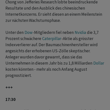
Chong von Jefferies Research lobte beeindruckende
Resultate und den Ausblick des chinesischen
Internetkonzerns. Er sieht diesen an einem Meilenstein
zur nächsten Wachstumsphase.
Unter den
Dow
-Mitgliedern fiel neben
Nvidia
die 3,7
Prozent schwächere
Caterpillar
-Aktie als grösster
Indexverlierer auf. Der Baumaschinenhersteller wird
angesichts der erhobenen US-Zölle skeptischer.
Anleger wurden davor gewarnt, dass sie das
Unternehmen in diesem Jahr bis zu 1,8 Milliarden
Dollar
kosten könnten - mehr als noch Anfang August
prognostiziert.
+++
17:30