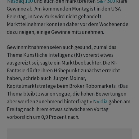
Nasdaq 100
und auch den marktbreiten
S&P 500
klare
Gewinne ab. Am kommenden Montag ist in den USA
Feiertag, in New York wird nicht gehandelt.
Marktteilnehmer könnten daher vor dem Wochenende
dazu neigen, einige Gewinne mitzunehmen.
Gewinnmitnahmen seien auch gesund, zumal das
Thema Künstliche Intelligenz (KI) vorerst etwas
ausgereizt sei, sagte ein Marktbeobachter. Die KI-
Fantasie dürfte ihren Höhepunkt zunächst erreicht
haben, schrieb auch Jürgen Molnar,
Kapitalmarktstratege beim Broker Robomarkets. «Das
Thema bleibt zwar en vogue, die hohen Bewertungen
aber werden zunehmend hinterfragt.»
Nvidia
gaben am
Freitag nach ihrem etwas schwächeren Vortag
vorbörslich um 0,9 Prozent nach.