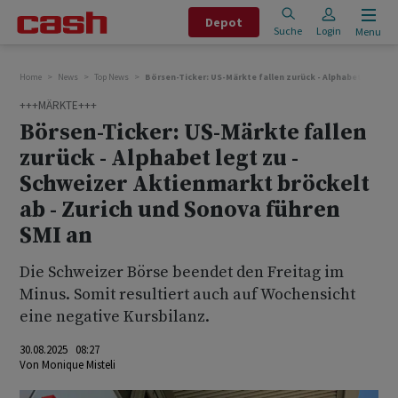
Depot
Suche
Login
Menu
Home
News
Top News
Börsen-Ticker: US-Märkte fallen zurück - Alphabet legt zu
+++MÄRKTE+++
Börsen-Ticker: US-Märkte fallen
zurück - Alphabet legt zu -
Schweizer Aktienmarkt bröckelt
ab - Zurich und Sonova führen
SMI an
Die Schweizer Börse beendet den Freitag im
Minus. Somit resultiert auch auf Wochensicht
eine negative Kursbilanz.
30.08.2025 08:27
Von
Monique Misteli