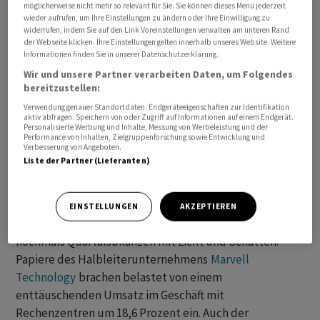
möglicherweise nicht mehr so relevant für Sie. Sie können dieses Menü jederzeit
macht dies den Weg zu möglichen Zinssenkungen nicht
wieder aufrufen, um Ihre Einstellungen zu ändern oder Ihre Einwilligung zu
leichter.
widerrufen, indem Sie auf den Link Voreinstellungen verwalten am unteren Rand
der Webseite klicken. Ihre Einstellungen gelten innerhalb unseres Website. Weitere
Informationen finden Sie in unserer Datenschutzerklärung.
Die Gewinnmitnahmen zeigten sich relativ ausgeprägt
Wir und unsere Partner verarbeiten Daten, um Folgendes
beim Technologie-Schwergewicht
Nvidia
, dessen Aktie
bereitzustellen:
um 3,3 Prozent fiel. Mehr und mehr wird hinterfragt, wie
Verwendung genauer Standortdaten. Endgeräteeigenschaften zur Identifikation
weit das Trendthema Künstliche Intelligenz die
aktiv abfragen. Speichern von oder Zugriff auf Informationen auf einem Endgerät.
Personalisierte Werbung und Inhalte, Messung von Werbeleistung und der
Bewertungen noch treiben kann. Unter den sieben
Performance von Inhalten, Zielgruppenforschung sowie Entwicklung und
Verbesserung von Angeboten.
bedeutendsten US-Technologiewerten überwogen am
Liste der Partner (Lieferanten)
Freitag denn auch die Verlierer. Nur
Alphabet
gelang es,
sich im Plus zu halten.
EINSTELLUNGEN
AKZEPTIEREN
Im Technologiesektor gab es vor dem Wochenende
nochmals Quartalsbilanzen mit Licht und Schatten.
Papiere des Halbleiterunternehmens
Marvell
Technology
brachen belastet von einem
enttäuschenden Umsatz im Geschäft mit
Rechenzentren um 18,6 Prozent ein. Auch der