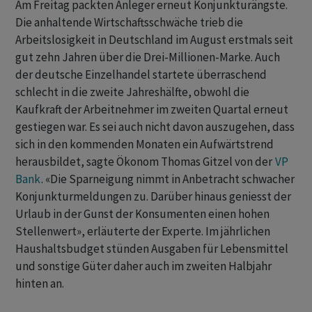
Am Freitag packten Anleger erneut Konjunkturängste.
Die anhaltende Wirtschaftsschwäche trieb die
Arbeitslosigkeit in Deutschland im August erstmals seit
gut zehn Jahren über die Drei-Millionen-Marke. Auch
der deutsche Einzelhandel startete überraschend
schlecht in die zweite Jahreshälfte, obwohl die
Kaufkraft der Arbeitnehmer im zweiten Quartal erneut
gestiegen war. Es sei auch nicht davon auszugehen, dass
sich in den kommenden Monaten ein Aufwärtstrend
herausbildet, sagte Ökonom Thomas Gitzel von der
VP
Bank
. «Die Sparneigung nimmt in Anbetracht schwacher
Konjunkturmeldungen zu. Darüber hinaus geniesst der
Urlaub in der Gunst der Konsumenten einen hohen
Stellenwert», erläuterte der Experte. Im jährlichen
Haushaltsbudget stünden Ausgaben für Lebensmittel
und sonstige Güter daher auch im zweiten Halbjahr
hinten an.