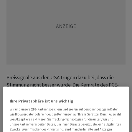
Preissignale aus den USA trugen dazu bei, dass die
Stimmung nicht besser wurde. Die Kernrate des PCE-
Deflators, der ein bevorzugtes Preismass der US-
Notenbank Fed ist, erfüllte zwar die Erwartungen. Die
Ihre Privatsphäre ist uns wichtig
Kernrate, bei der Preise für Energie und
Wir und unsere
293
-Partner speichern und greifen auf personenbezogene Daten
Nahrungsmittel herausgerechnet werden, legte leicht
wie Browserdaten oder eindeutige Kennungen auf Ihrem Gerät zu. Durch Auswahl
von Akzeptieren aktivieren Sie Tracking-Technologien für die unter „Wir und
auf 2,9 Prozent zu. Der Preisdruck bleibt damit grösser
unsere Partner verarbeiten Daten, um Ihnen Dienste bereitzustellen“ aufgeführten
als von den Währungshütern erwünscht. Wie es hiess,
Zwecke. Wenn Tracker deaktiviert sind, sind manche Inhalte und Anzeigen