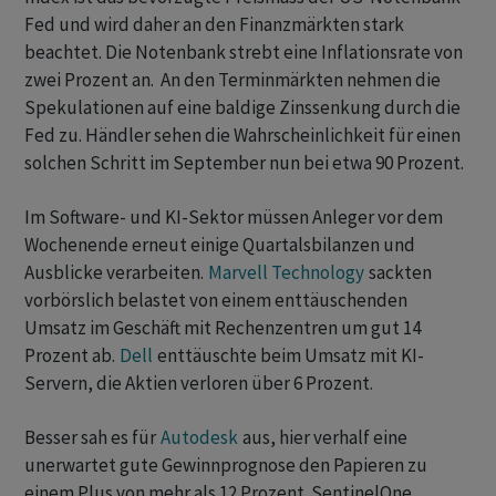
Fed und wird daher an den Finanzmärkten stark
beachtet. Die Notenbank strebt eine Inflationsrate von
zwei Prozent an. An den Terminmärkten nehmen die
Spekulationen auf eine baldige Zinssenkung durch die
Fed zu. Händler sehen die Wahrscheinlichkeit für einen
solchen Schritt im September nun bei etwa 90 Prozent.
Im Software- und KI-Sektor müssen Anleger vor dem
Wochenende erneut einige Quartalsbilanzen und
Ausblicke verarbeiten.
Marvell Technology
sackten
vorbörslich belastet von einem enttäuschenden
Umsatz im Geschäft mit Rechenzentren um gut 14
Prozent ab.
Dell
enttäuschte beim Umsatz mit KI-
Servern, die Aktien verloren über 6 Prozent.
Besser sah es für
Autodesk
aus, hier verhalf eine
unerwartet gute Gewinnprognose den Papieren zu
einem Plus von mehr als 12 Prozent. SentinelOne