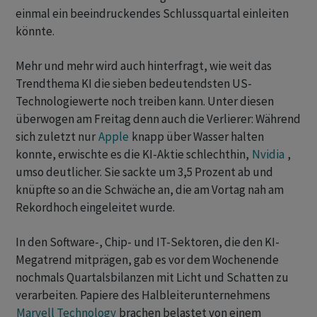
einmal ein beeindruckendes Schlussquartal einleiten
könnte.
Mehr und mehr wird auch hinterfragt, wie weit das
Trendthema KI die sieben bedeutendsten US-
Technologiewerte noch treiben kann. Unter diesen
überwogen am Freitag denn auch die Verlierer: Während
sich zuletzt nur
Apple
knapp über Wasser halten
konnte, erwischte es die KI-Aktie schlechthin,
Nvidia
,
umso deutlicher. Sie sackte um 3,5 Prozent ab und
knüpfte so an die Schwäche an, die am Vortag nah am
Rekordhoch eingeleitet wurde.
In den Software-, Chip- und IT-Sektoren, die den KI-
Megatrend mitprägen, gab es vor dem Wochenende
nochmals Quartalsbilanzen mit Licht und Schatten zu
verarbeiten. Papiere des Halbleiterunternehmens
Marvell Technology
brachen belastet von einem