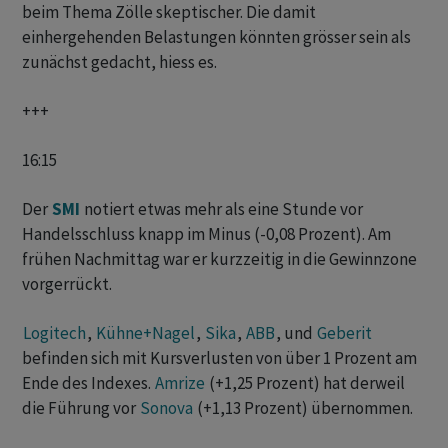
beim Thema Zölle skeptischer. Die damit
einhergehenden Belastungen könnten grösser sein als
zunächst gedacht, hiess es.
+++
16:15
Der
SMI
notiert etwas mehr als eine Stunde vor
Handelsschluss knapp im Minus (-0,08 Prozent). Am
frühen Nachmittag war er kurzzeitig in die Gewinnzone
vorgerrückt.
Logitech
,
Kühne+Nagel
,
Sika
,
ABB
, und
Geberit
befinden sich mit Kursverlusten von über 1 Prozent am
Ende des Indexes.
Amrize
(+1,25 Prozent) hat derweil
die Führung vor
Sonova
(+1,13 Prozent) übernommen.