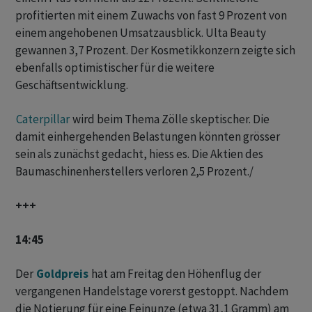
profitierten mit einem Zuwachs von fast 9 Prozent von
einem angehobenen Umsatzausblick. Ulta Beauty
gewannen 3,7 Prozent. Der Kosmetikkonzern zeigte sich
ebenfalls optimistischer für die weitere
Geschäftsentwicklung.
Caterpillar
wird beim Thema Zölle skeptischer. Die
damit einhergehenden Belastungen könnten grösser
sein als zunächst gedacht, hiess es. Die Aktien des
Baumaschinenherstellers verloren 2,5 Prozent./
+++
14:45
Der
Goldpreis
hat am Freitag den Höhenflug der
vergangenen Handelstage vorerst gestoppt. Nachdem
die Notierung für eine Feinunze (etwa 31,1 Gramm) am