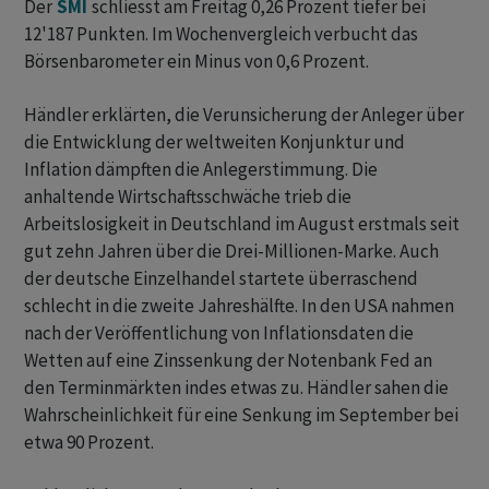
Der
SMI
schliesst am Freitag 0,26 Prozent tiefer bei
12'187 Punkten. Im Wochenvergleich verbucht das
Börsenbarometer ein Minus von 0,6 Prozent.
Händler erklärten, die Verunsicherung der Anleger über
die Entwicklung der weltweiten Konjunktur und
Inflation dämpften die Anlegerstimmung. Die
anhaltende Wirtschaftsschwäche trieb die
Arbeitslosigkeit in Deutschland im August erstmals seit
gut zehn Jahren über die Drei-Millionen-Marke. Auch
der deutsche Einzelhandel startete überraschend
schlecht in die zweite Jahreshälfte. In den USA nahmen
nach der Veröffentlichung von Inflationsdaten die
Wetten auf eine Zinssenkung der Notenbank Fed an
den Terminmärkten indes etwas zu. Händler sahen die
Wahrscheinlichkeit für eine Senkung im September bei
etwa 90 Prozent.