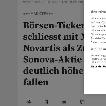
Home
News
Top News
Live-Ticker Börse: Schweizer Akt
Ihre Priv
+++MÄRKTE+++
Wir und unse
Börsen-Ticker: SM
auf Ihrem Ger
verarbeiten D
Inhalte und A
schliesst mit Mini-
Einstellungen
Rand der Webs
Datenschutze
Novartis als Zugpfe
Wir und u
Sonova-Aktie nach
Verwendung ge
Informationen
Inhalten, Zi
Liste der P
deutlich höher - Ö
fallen