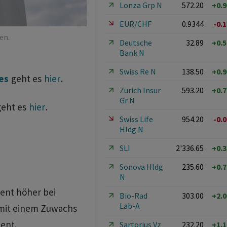
Lonza Grp N
572.20
+0.
EUR/CHF
0.9344
-0.
en.
Deutsche
32.89
+0.
Bank N
Swiss Re N
138.50
+0.
es
geht es
hier
.
Zurich Insur
593.20
+0.
Gr N
eht es
hier
.
Swiss Life
954.20
-0.
Hldg N
SLI
2'336.65
+0.
Sonova Hldg
235.60
+0.
N
zent höher bei
Bio-Rad
303.00
+2.
Lab-A
it einem Zuwachs
ent.
Sartorius Vz
232.20
+1.