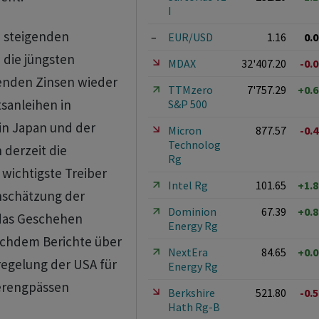
I
n steigenden
–
EUR/USD
1.16
0.
 die jüngsten
MDAX
32'407.20
-0.
genden Zinsen wieder
TTMzero
7'757.29
+0.
sanleihen in
S&P 500
in Japan und der
Micron
877.57
-0.
Technolog
 derzeit die
Rg
wichtigste Treiber
Intel Rg
101.65
+1.
inschätzung der
Dominion
67.39
+0.
 das Geschehen
Energy Rg
nachdem Berichte über
NextEra
84.65
+0.
egelung der USA für
Energy Rg
ferengpässen
Berkshire
521.80
-0.
Hath Rg-B