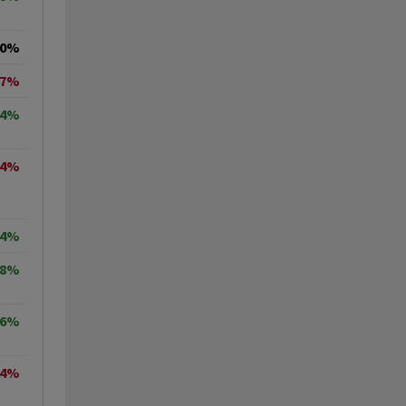
00%
07%
64%
44%
84%
88%
06%
54%