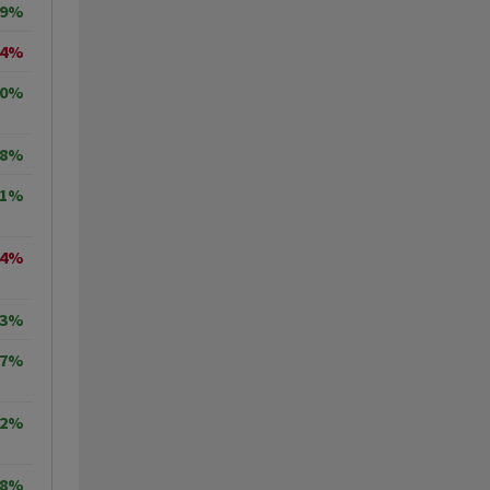
99%
14%
50%
98%
71%
04%
33%
77%
02%
18%