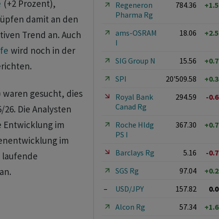
e
(+2 Prozent),
Regeneron
784.36
+1.
Pharma Rg
nüpfen damit an den
ams-OSRAM
18.06
+2.
tiven Trend an. Auch
I
ife
wird noch in der
SIG Group N
15.56
+0.
richten.
SPI
20'509.58
+0.
 waren gesucht, dies
Royal Bank
294.59
-0.
Canad Rg
/26. Die Analysten
e Entwicklung im
Roche Hldg
367.30
+0.
PS I
genentwicklung im
Barclays Rg
5.16
-0.
s laufende
SGS Rg
97.04
+0.
an.
–
USD/JPY
157.82
0.
Alcon Rg
57.34
+1.