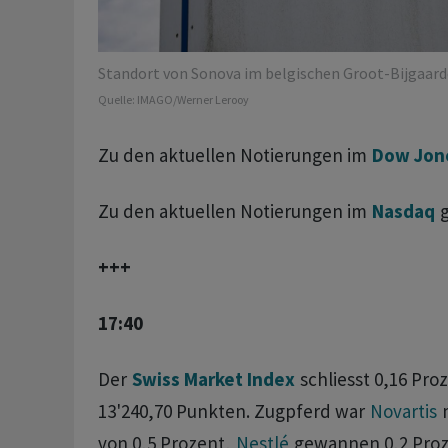
Standort von Sonova im belgischen Groot-Bijgaard
Quelle:
IMAGO/Werner Lerooy
Zu den aktuellen Notierungen im
Dow Jon
Zu den aktuellen Notierungen im
Nasdaq
g
+++
17:40
Der
Swiss Market Index
schliesst 0,16 Pro
13'240,70 Punkten. Zugpferd war
Novartis
m
von 0,5 Prozent,
Nestlé
gewannen 0,2 Proz