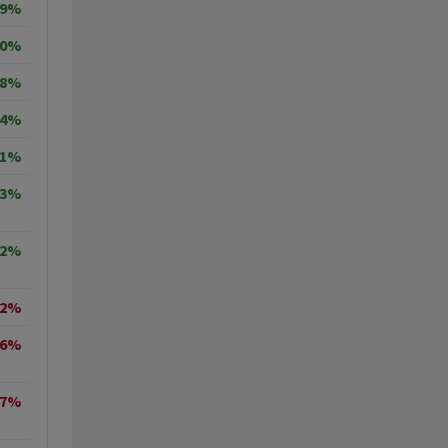
29%
30%
18%
64%
11%
33%
02%
42%
36%
27%