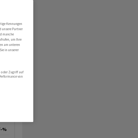
utige Kennungen
d unsere Partner
ind manche
ufrufen, um Ihre
ten am unteren
Sie in unserer
oder Zugriff auf
 Performance von
/-%