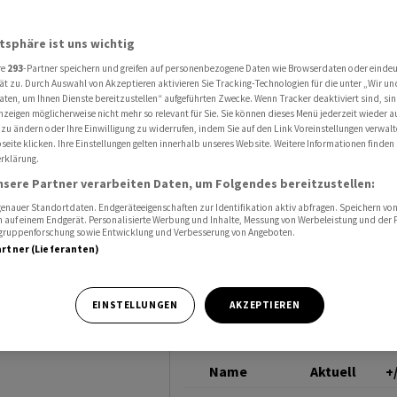
ien und Wall Street im Fokus
DOW JONES
atsphäre ist uns wichtig
re
293
-Partner speichern und greifen auf personenbezogene Daten wie Browserdaten oder einde
I
ät zu. Durch Auswahl von Akzeptieren aktivieren Sie Tracking-Technologien für die unter „Wir un
aten, um Ihnen Dienste bereitzustellen“ aufgeführten Zwecke. Wenn Tracker deaktiviert sind, s
nzeigen möglicherweise nicht mehr so relevant für Sie. Sie können dieses Menü jederzeit wieder a
Plus -
 zu ändern oder Ihre Einwilligung zu widerrufen, indem Sie auf den Link Voreinstellungen verwal
eite klicken. Ihre Einstellungen gelten innerhalb unseres Website. Weitere Informationen finden 
rklärung.
rd -
nsere Partner verarbeiten Daten, um Folgendes bereitzustellen:
 Zahlen
nauer Standortdaten. Endgeräteeigenschaften zur Identifikation aktiv abfragen. Speichern von 
 auf einem Endgerät. Personalisierte Werbung und Inhalte, Messung von Werbeleistung und der
elgruppenforschung sowie Entwicklung und Verbesserung von Angeboten.
artner (Lieferanten)
lpreise
EINSTELLUNGEN
AKZEPTIEREN
Name
Aktuell
+