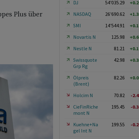
DJ
54'035.29
+0.
pes Plus über
NASDAQ
26'690.62
+1.
SMI
14'544.91
+0.
Novartis N
125.98
+0.
Nestle N
81.21
+0.
Swissquote
42.98
+0.
Grp Rg
Ölpreis
82.26
+0.
(Brent)
Holcim N
70.82
-2.
CieFinRiche
195.45
-0.
mont N
Kuehne+Na
199.55
-0.
gel Int N