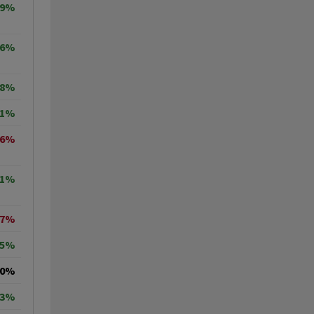
59%
56%
78%
31%
66%
71%
77%
25%
00%
63%