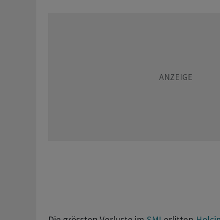
Die grössten Verluste im
SMI
erlitten
Holci