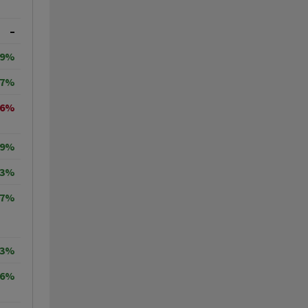
–
19%
27%
96%
29%
03%
37%
83%
46%