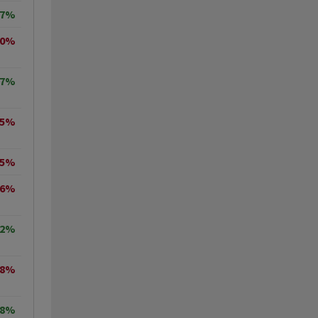
07%
70%
77%
75%
15%
26%
82%
08%
38%