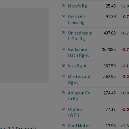
Macy's Rg
25.40
+1.
Delta Air
91.34
-0.
Lines Rg
Unitedhealt
407.08
+0.
h Gro Rg
Berkshire
780'086
-0.
Hath Rg-A
Visa Rg-A
362.50
-2.
Mastercard
562.95
-2.
Rg-A
Amazon.Co
274.48
+0.
m Rg
Ölpreis
77.11
-1.
(WTI)
Ford Motor
13.98
+1.
m
(-2,1 Prozent),