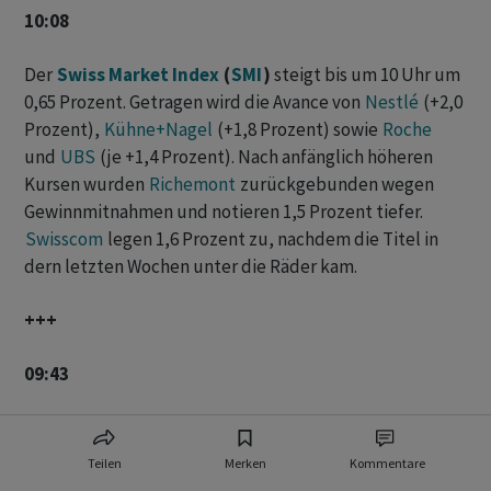
10:08
Der
Swiss Market Index
(
SMI
)
steigt bis um 10 Uhr um
0,65 Prozent. Getragen wird die Avance von
Nestlé
(+2,0
Prozent),
Kühne+Nagel
(+1,8 Prozent) sowie
Roche
und
UBS
(je +1,4 Prozent). Nach anfänglich höheren
Kursen wurden
Richemont
zurückgebunden wegen
Gewinnmitnahmen und notieren 1,5 Prozent tiefer.
Swisscom
legen 1,6 Prozent zu, nachdem die Titel in
dern letzten Wochen unter die Räder kam.
+++
09:43
Der
Dax
ist am Donnerstag kaum verändert in den
Handel gestartet. Der deutsche Leitindex trat bei
Teilen
Merken
Kommentare
25'033 Zählern ‌auf ⁠der Stelle. «Zwischen Geldpolitik,