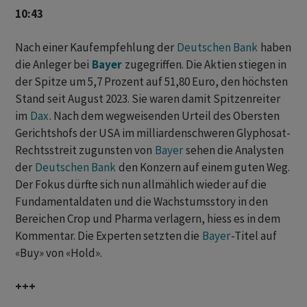
10:43
Nach einer Kaufempfehlung der
Deutschen Bank
haben
die Anleger bei ‌
Bayer
zugegriffen. ⁠Die Aktien stiegen in
der Spitze ⁠um 5,7 Prozent auf 51,80 Euro, den höchsten
Stand ‌seit August 2023. Sie ‌waren damit Spitzenreiter
im ​
Dax
. Nach dem wegweisenden Urteil des Obersten
Gerichtshofs der USA im milliardenschweren Glyphosat-
Rechtsstreit zugunsten von
Bayer
sehen die Analysten
der
Deutschen Bank
‌den Konzern auf einem guten Weg.
Der Fokus dürfte sich nun allmählich wieder auf ​die
Fundamentaldaten und die Wachstumsstory in ​den
Bereichen Crop und ​Pharma verlagern, hiess es in dem
Kommentar. Die ‌Experten setzten die
Bayer
-Titel auf
«Buy» von «Hold».
+++