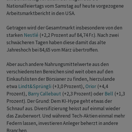
Nationalfeiertags vom Samstag auf heute vorgezogene
Arbeitsmarktbericht in den USA.
Getragen wird der Gesamtmarkt insbesondere von den
starken
Nestlé
(+2,2 Prozent auf 84,74 Fr.). Nach zwei
schwächeren Tagen haben diese damit das alte
Jahreshoch bei 84,65 vom März übertroffen.
Aber auch andere Nahrungsmittelwerte aus den
verschiedensten Bereichen sind weit oben auf den
Einkaufslisten der Börsianer zu finden, hierzulande
etwa
Lindt&Sprüngli
(+3,0 Prozent),
Orior
(+4,4
Prozent),
Barry Callebaut
(+2,3 Prozent) oder
Bell
(+1,3
Prozent). Der Grund: Dem KI-Hype geht etwas der
Schnauf aus. Diversifizierung heisst auf einmal wieder
das Zauberwort. Und während Tech-Aktien einmal mehr
Federn lassen, investieren Anleger beherzt in andere
Branchen.