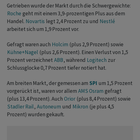
Getrieben wurde der Markt durch die Schwergewichte:
Roche
geht mit einem 3,9-prozentigen Plus aus dem
Handel.
Novartis
legt 2,4 Prozent zu und
Nestlé
arbeitet sich um 1,9 Prozent vor.
Gefragt waren auch
Holcim
(plus 2,9 Prozent) sowie
Kühne+Nagel
(plus 2,6 Prozent). Einen Verlust von 1,5
Prozent verzeichnet
ABB
, während
Logitech
zur
Schlussglocke 0,7 Prozent tiefer notiert hat.
Am breiten Markt, der gemessen am
SPI
um 1,5 Prozent
vorgerückt ist, waren vor allem
AMS Osram
gefragt
(plus 13,4 Prozent). Auch
Orior
(plus 8,4 Prozent) sowie
Stadler Rail
,
Autoneum
und
Mikron
(je plus 4,5
Prozent) wurden gekauft.