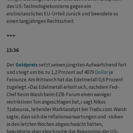
des US-Technologiekonzerns gegen ein
erstinstanzliches EU-Urteil zurück und beendete so
einen langjährigen Rechtsstreit.
+++
13:36
Der
Goldpreis
‌
setzt ⁠seinen jüngsten Aufwärtstrend fort
und steigt um bis zu 1,2 Prozent ⁠auf 4079
Dollar
je
Feinunze. Am Mittwoch hat das Edelmetall 0,6 Prozent
zugelegt. «Das ‌Edelmetall erholt sich, nachdem Fed-
Chef Kevin Warsh beim ‌EZB-Forum einen weniger
restriktiven Ton ​angeschlagen hat,» sagt Nikos
Tzabouras, leitender Marktanalyst bei Tradu.com. Warsh
sagte, dass sich die Inflationserwartungen und -risiken
in den letzten Wochen abgeschwächt hätten,
bekräftigte aber gleichzeitig das Bekenntnis der US-