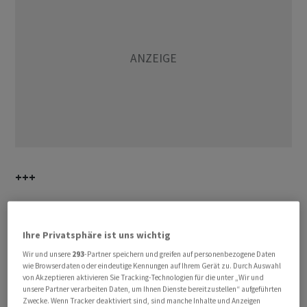
+++
17:05
Ihre Privatsphäre ist uns wichtig
Der US-Elektroautobauer Lucid hat mit überraschend
Wir und unsere
293
-Partner speichern und greifen auf personenbezogene Daten
schwachen Auslieferungszahlen und einem
wie Browserdaten oder eindeutige Kennungen auf Ihrem Gerät zu. Durch Auswahl
Management-Umbau die Anleger verunsichert. Die Titel
von Akzeptieren aktivieren Sie Tracking-Technologien für die unter „Wir und
unsere Partner verarbeiten Daten, um Ihnen Dienste bereitzustellen“ aufgeführten
geben 4,4 Prozent nach. Lucid lieferte nach eigenen
Zwecke. Wenn Tracker deaktiviert sind, sind manche Inhalte und Anzeigen