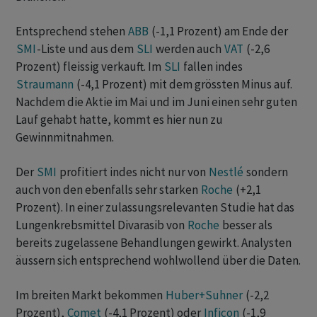
Entsprechend stehen
ABB
(-1,1 Prozent) am Ende der
SMI
-Liste und aus dem
SLI
werden auch
VAT
(-2,6
Prozent) fleissig verkauft. Im
SLI
fallen indes
Straumann
(-4,1 Prozent) mit dem grössten Minus auf.
Nachdem die Aktie im Mai und im Juni einen sehr guten
Lauf gehabt hatte, kommt es hier nun zu
Gewinnmitnahmen.
Der
SMI
profitiert indes nicht nur von
Nestlé
sondern
auch von den ebenfalls sehr starken
Roche
(+2,1
Prozent). In einer zulassungsrelevanten Studie hat das
Lungenkrebsmittel Divarasib von
Roche
besser als
bereits zugelassene Behandlungen gewirkt. Analysten
äussern sich entsprechend wohlwollend über die Daten.
Im breiten Markt bekommen
Huber+Suhner
(-2,2
Prozent),
Comet
(-4,1 Prozent) oder
Inficon
(-1,9