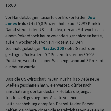
15:00
Vor Handelsbeginn taxierte der Broker IG den
Dow
Jones
Industrial
0,6 Prozent höher auf 52.597 Punkte.
Damit steuert der US-Leitindex, der am Mittwoch nach
einem Rekordhoch kaum verändert geschlossen hatte,
auf ein Wochenplus von 1,4 Prozent zu. Den
technologielastigen
Nasdaq 100
sieht IG nach dem
gestrigen Rücksetzer 0,7 Prozent fester bei 30.005
Punkten, womit er seinen Wochengewinn auf 3 Prozent
ausbauen würde.
Dass die US-Wirtschaft im Juni nur halb so viele neue
Stellen geschaffen hat wie erwartet, dürfte nach
Einschätzung der Landesbank Helaba die jüngst
tendenziell gestiegenen Ängste vor einer
Leitzinsanhebung dämpfen. Das sollte den Börsen
helfen, da höhere Zinsen die Attraktivität von Aktien im