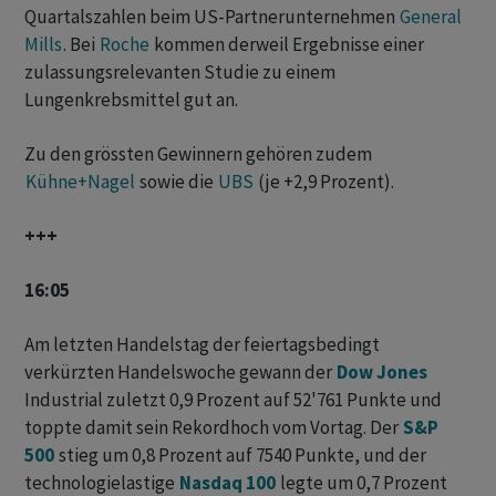
Quartalszahlen beim US-Partnerunternehmen
General
Mills
. Bei
Roche
kommen derweil Ergebnisse einer
zulassungsrelevanten Studie zu einem
Lungenkrebsmittel gut an.
Zu den grössten Gewinnern gehören zudem
Kühne+Nagel
sowie die
UBS
(je +2,9 Prozent).
+++
16:05
Am letzten Handelstag der feiertagsbedingt
verkürzten Handelswoche gewann der
Dow Jones
Industrial zuletzt 0,9 Prozent auf 52'761 Punkte und
toppte damit sein Rekordhoch vom Vortag. Der
S&P
500
stieg um 0,8 Prozent auf 7540 Punkte, und der
technologielastige
Nasdaq 100
legte um 0,7 Prozent