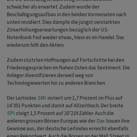
schwächer als erwartet. Zudem wurde der
Beschäftigungsaufbau in den beiden Vormonaten nach
unten revidiert. Dies dämpfe die jüngst verstärkten
Zinserhöhungserwartungen bezüglich der US-
Notenbank Fed wieder etwas, hiess es im Handel. Das
wiederum hilft den Aktien.
Zudem stützten Hoffnungen auf Fortschritte bei den
Friedensgesprächen im Nahen Osten das Sentiment. Die
Anleger diversifizieren derweil weg von
Technologiewerten hin zu anderen Branchen.
Der Leitindex
SMI
notiert um 1,7 Prozent im Plus auf
14'351 Punkten und damit auf Allzeithoch. Der breite
SPI
steigt 1,5 Prozent auf 20'219 Zähler. Auch die
anderen grossen Börsen Europas wie der
Dax
bauen ihre
Gewinne aus, der deutsche Leitindex erreicht ebenfalls
einen Rekordwert. Auch die Börsen an der Wall Street in