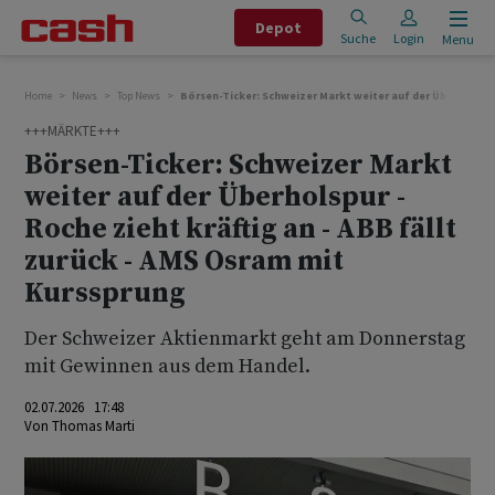
Depot
Suche
Login
Menu
Home
News
Top News
Börsen-Ticker: Schweizer Markt weiter auf der Überholspur
+++MÄRKTE+++
Börsen-Ticker: Schweizer Markt
weiter auf der Überholspur -
Roche zieht kräftig an - ABB fällt
zurück - AMS Osram mit
Kurssprung
Der Schweizer Aktienmarkt geht am Donnerstag
mit Gewinnen aus dem Handel.
02.07.2026 17:48
Von
Thomas Marti