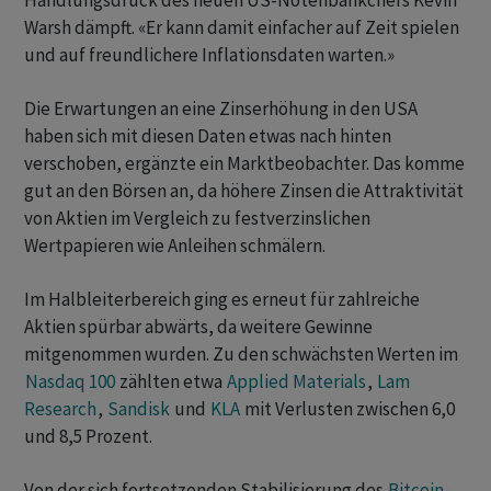
Handlungsdruck des neuen US-Notenbankchefs Kevin
Warsh dämpft. «Er kann damit einfacher auf Zeit spielen
und auf freundlichere Inflationsdaten warten.»
Die Erwartungen an eine Zinserhöhung in den USA
haben sich mit diesen Daten etwas nach hinten
verschoben, ergänzte ein Marktbeobachter. Das komme
gut an den Börsen an, da höhere Zinsen die Attraktivität
von Aktien im Vergleich zu festverzinslichen
Wertpapieren wie Anleihen schmälern.
Im Halbleiterbereich ging es erneut für zahlreiche
Aktien spürbar abwärts, da weitere Gewinne
mitgenommen wurden. Zu den schwächsten Werten im
Nasdaq 100
zählten etwa
Applied Materials
,
Lam
Research
,
Sandisk
und
KLA
mit Verlusten zwischen 6,0
und 8,5 Prozent.
Von der sich fortsetzenden Stabilisierung des
Bitcoin
-