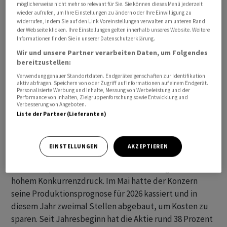
Angaben im zweiten Quartal 3953 Fahrzeuge aus,
möglicherweise nicht mehr so relevant für Sie. Sie können dieses Menü jederzeit
wieder aufrufen, um Ihre Einstellungen zu ändern oder Ihre Einwilligung zu
während Analysten mit ‌4618 gerechnet hatten.
widerrufen, indem Sie auf den Link Voreinstellungen verwalten am unteren Rand
der Webseite klicken. Ihre Einstellungen gelten innerhalb unseres Website. Weitere
Informationen finden Sie in unserer Datenschutzerklärung.
⁠Auch die Produktion blieb mit 4774 Fahrzeugen hinter
Wir und unsere Partner verarbeiten Daten, um Folgendes
den Schätzungen zurück. Zudem ernannte das
bereitzustellen:
Unternehmen Alexander De Bock zum neuen
Verwendung genauer Standortdaten. Endgeräteeigenschaften zur Identifikation
Finanzchef und Raja Ramana Macha zum neuen
aktiv abfragen. Speichern von oder Zugriff auf Informationen auf einem Endgerät.
Personalisierte Werbung und Inhalte, Messung von Werbeleistung und der
Technologievorstand. ⁠Der Wechsel an der Finanzspitze
Performance von Inhalten, Zielgruppenforschung sowie Entwicklung und
ist Teil eines grösseren Umbaus im Management des
Verbesserung von Angeboten.
Liste der Partner (Lieferanten)
angeschlagenen Unternehmens - erst im April hatte der
frühere
Schindler
-Chef Silvio Napoli die Führung
übernommen.
EINSTELLUNGEN
AKZEPTIEREN
Lucid kämpft mit einer schwachen Nachfrage und
‌hohem Konkurrenzdruck. Im Mai hatte der Konzern
seine Produktionsprognose für 2026 kassiert und in
diesem Jahr zweimal Stellen abgebaut, ‌um Kosten zu
sparen. Seit Jahresbeginn hat die Aktie rund 38 Prozent