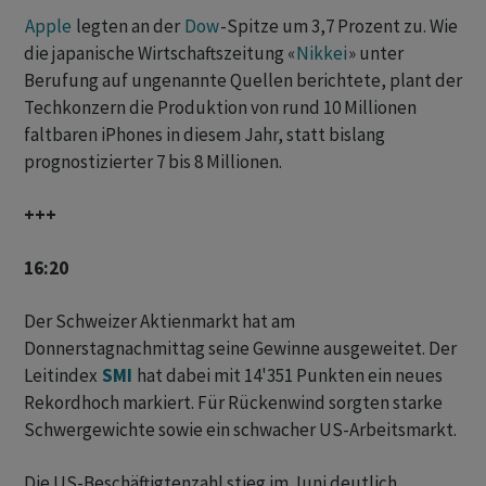
Apple
legten an der
Dow
-Spitze um 3,7 Prozent zu. Wie
die japanische Wirtschaftszeitung «
Nikkei
» unter
Berufung auf ungenannte Quellen berichtete, plant der
Techkonzern die Produktion von rund 10 Millionen
faltbaren iPhones in diesem Jahr, statt bislang
prognostizierter 7 bis 8 Millionen.
+++
16:20
Der Schweizer Aktienmarkt hat am
Donnerstagnachmittag seine Gewinne ausgeweitet. Der
Leitindex
SMI
hat dabei mit 14'351 Punkten ein neues
Rekordhoch markiert. Für Rückenwind sorgten starke
Schwergewichte sowie ein schwacher US-Arbeitsmarkt.
Die US-Beschäftigtenzahl stieg im Juni deutlich