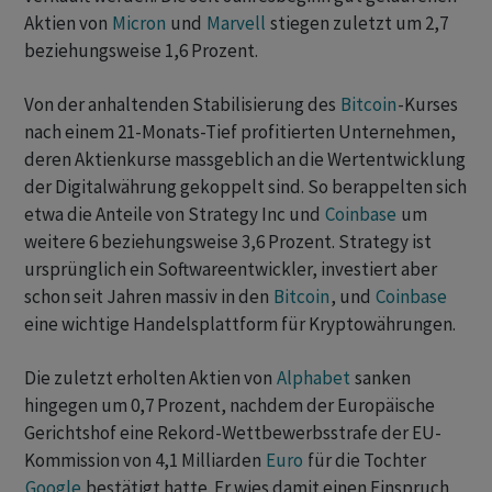
Aktien von
Micron
und
Marvell
stiegen zuletzt um 2,7
beziehungsweise 1,6 Prozent.
Von der anhaltenden Stabilisierung des
Bitcoin
-Kurses
nach einem 21-Monats-Tief profitierten Unternehmen,
deren Aktienkurse massgeblich an die Wertentwicklung
der Digitalwährung gekoppelt sind. So berappelten sich
etwa die Anteile von Strategy Inc und
Coinbase
um
weitere 6 beziehungsweise 3,6 Prozent. Strategy ist
ursprünglich ein Softwareentwickler, investiert aber
schon seit Jahren massiv in den
Bitcoin
, und
Coinbase
eine wichtige Handelsplattform für Kryptowährungen.
Die zuletzt erholten Aktien von
Alphabet
sanken
hingegen um 0,7 Prozent, nachdem der Europäische
Gerichtshof eine Rekord-Wettbewerbsstrafe der EU-
Kommission von 4,1 Milliarden
Euro
für die Tochter
Google
bestätigt hatte. Er wies damit einen Einspruch