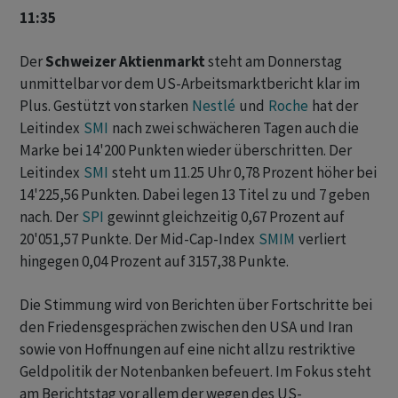
11:35
Der
Schweizer Aktienmarkt
steht am Donnerstag
unmittelbar vor dem US-Arbeitsmarktbericht klar im
Plus. Gestützt von starken
Nestlé
und
Roche
hat der
Leitindex
SMI
nach zwei schwächeren Tagen auch die
Marke bei 14'200 Punkten wieder überschritten. Der
Leitindex
SMI
steht um 11.25 Uhr 0,78 Prozent höher bei
14'225,56 Punkten. Dabei legen 13 Titel zu und 7 geben
nach. Der
SPI
gewinnt gleichzeitig 0,67 Prozent auf
20'051,57 Punkte. Der Mid-Cap-Index
SMIM
verliert
hingegen 0,04 Prozent auf 3157,38 Punkte.
Die Stimmung wird von Berichten über Fortschritte bei
den Friedensgesprächen zwischen den USA und Iran
sowie von Hoffnungen auf eine nicht allzu restriktive
Geldpolitik der Notenbanken befeuert. Im Fokus steht
am Berichtstag vor allem der wegen des US-