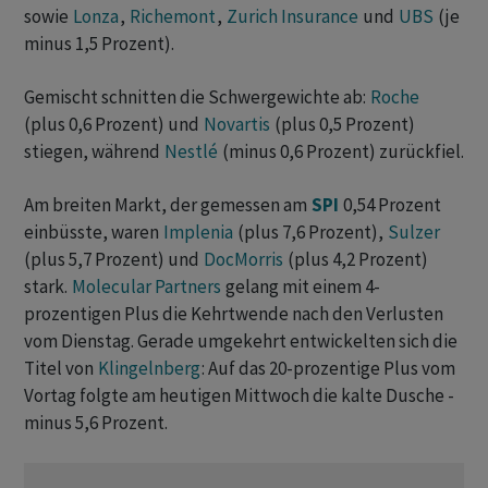
sowie
Lonza
,
Richemont
,
Zurich Insurance
und
UBS
(je
minus 1,5 Prozent).
Gemischt schnitten die Schwergewichte ab:
Roche
(plus 0,6 Prozent) und
Novartis
(plus 0,5 Prozent)
stiegen, während
Nestlé
(minus 0,6 Prozent) zurückfiel.
Am breiten Markt, der gemessen am
SPI
0,54 Prozent
einbüsste, waren
Implenia
(plus 7,6 Prozent),
Sulzer
(plus 5,7 Prozent) und
DocMorris
(plus 4,2 Prozent)
stark.
Molecular Partners
gelang mit einem 4-
prozentigen Plus die Kehrtwende nach den Verlusten
vom Dienstag. Gerade umgekehrt entwickelten sich die
Titel von
Klingelnberg
: Auf das 20-prozentige Plus vom
Vortag folgte am heutigen Mittwoch die kalte Dusche -
minus 5,6 Prozent.