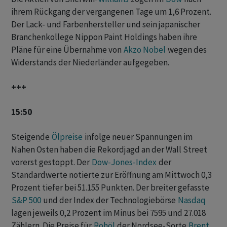
ihrem Rückgang der vergangenen Tage um 1,6 Prozent.
Der Lack- und Farbenhersteller und sein japanischer
Branchenkollege Nippon Paint Holdings haben ihre
Pläne für eine Übernahme von
Akzo Nobel
wegen des
Widerstands der Niederländer aufgegeben.
+++
15:50
Steigende
Ölpreise
infolge neuer Spannungen im
Nahen Osten haben die Rekordjagd an der Wall Street
vorerst gestoppt. Der ‌
Dow-Jones-Index
⁠der
Standardwerte notierte zur Eröffnung am Mittwoch 0,3
Prozent tiefer bei 51.155 Punkten. ⁠Der breiter gefasste
S&P 500
und der Index der Technologiebörse
Nasdaq
lagen jeweils 0,2 ‌Prozent im Minus bei 7595 und 27.018
‌Zählern. Die Preise für
Rohöl
der ​Nordsee-Sorte
Brent