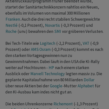
Aktienrückkaufprogramm früher beendet wurde,
startet der Sanitärtechnikkonzern nahtlos ein Neues,
ebenfalls im Volumen von maximal 300 Millionen
Franken
. Auch die drei recht stabilen Schwergewichte
Nestlé
(-0,1 Prozent),
Novartis
(-0,3 Prozent) und
Roche
(unv.) bewahren den
SMI
vor gröberen Verlusten.
Bei Tech-Titeln wie
Logitech
(-2,2 Prozent),
VAT
(-0,9
Prozent) oder
AMS Osram
(-0,3 Prozent) kommt es nach
den starken Vortagesgewinnen nun zu
Gewinnmitnahmen. Dabei läuft in den USA die KI-Rally
weiter auf Hochtouren -
HP
nach einem starken
Ausblick oder
Marvell Technology
legten massiv zu. Die
geplante Kapitalaufnahme von 80 Milliarden
Dollar
über neue Aktien bei der
Google
-Mutter
Alphabet
für
den KI-Ausbau kam indes nicht gut an.
Die beiden Uhrenkonzerne
Richemont
(-1,3 Prozent)