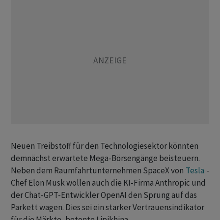
Neuen Treibstoff für den Technologiesektor könnten
demnächst erwartete Mega-Börsengänge beisteuern.
Neben dem Raumfahrtunternehmen SpaceX von
Tesla
-
Chef Elon Musk wollen auch die KI-Firma Anthropic und
der Chat-GPT-Entwickler OpenAI den Sprung auf das
Parkett wagen. Dies sei ein starker Vertrauensindikator
für die Märkte, betonte Lipikhina.