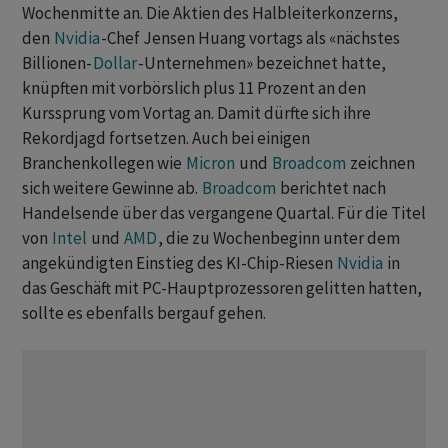
Wochenmitte an. Die Aktien des Halbleiterkonzerns,
den
Nvidia
-Chef Jensen Huang vortags als «nächstes
Billionen-
Dollar
-Unternehmen» bezeichnet hatte,
knüpften mit vorbörslich plus 11 Prozent an den
Kurssprung vom Vortag an. Damit dürfte sich ihre
Rekordjagd fortsetzen. Auch bei einigen
Branchenkollegen wie
Micron
und
Broadcom
zeichnen
sich weitere Gewinne ab.
Broadcom
berichtet nach
Handelsende über das vergangene Quartal. Für die Titel
von
Intel
und
AMD
, die zu Wochenbeginn unter dem
angekündigten Einstieg des KI-Chip-Riesen
Nvidia
in
das Geschäft mit PC-Hauptprozessoren gelitten hatten,
sollte es ebenfalls bergauf gehen.