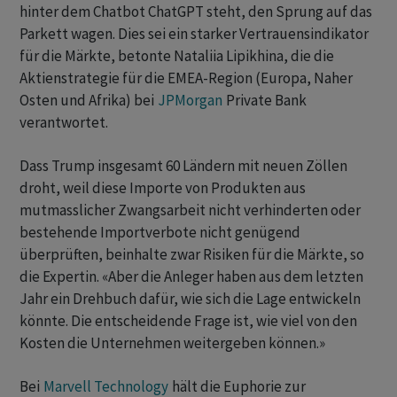
hinter dem Chatbot ChatGPT steht, den Sprung auf das
Parkett wagen. Dies sei ein starker Vertrauensindikator
für die Märkte, betonte Nataliia Lipikhina, die die
Aktienstrategie für die EMEA-Region (Europa, Naher
Osten und Afrika) bei
JPMorgan
Private Bank
verantwortet.
Dass Trump insgesamt 60 Ländern mit neuen Zöllen
droht, weil diese Importe von Produkten aus
mutmasslicher Zwangsarbeit nicht verhinderten oder
bestehende Importverbote nicht genügend
überprüften, beinhalte zwar Risiken für die Märkte, so
die Expertin. «Aber die Anleger haben aus dem letzten
Jahr ein Drehbuch dafür, wie sich die Lage entwickeln
könnte. Die entscheidende Frage ist, wie viel von den
Kosten die Unternehmen weitergeben können.»
Bei
Marvell Technology
hält die Euphorie zur