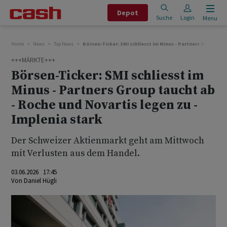
Depot
Suche
Login
Menu
Home
News
Top News
Börsen-Ticker: SMI schliesst im Minus - Partners Group tau
+++MÄRKTE+++
Börsen-Ticker: SMI schliesst im
Minus - Partners Group taucht ab
- Roche und Novartis legen zu -
Implenia stark
Der Schweizer Aktienmarkt geht am Mittwoch
mit Verlusten aus dem Handel.
03.06.2026 17:45
Von
Daniel Hügli