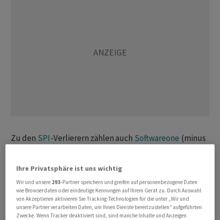
Zu den
SPI
-Verlierern zählen auch
Softwareone
(minus
5,5 Prozent), SMG (minus 5,2 Prozent) und
Interroll
(minus 5 Prozent).
Ihre Privatsphäre ist uns wichtig
Wir und unsere
293
-Partner speichern und greifen auf personenbezogene Daten
+++
wie Browserdaten oder eindeutige Kennungen auf Ihrem Gerät zu. Durch Auswahl
von Akzeptieren aktivieren Sie Tracking-Technologien für die unter „Wir und
unsere Partner verarbeiten Daten, um Ihnen Dienste bereitzustellen“ aufgeführten
16:35
Zwecke. Wenn Tracker deaktiviert sind, sind manche Inhalte und Anzeigen