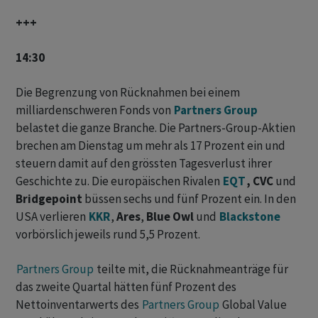
+++
14:30
Die Begrenzung von Rücknahmen bei einem
milliardenschweren Fonds von
Partners Group
belastet die ganze Branche. Die Partners-Group-Aktien
brechen ‌am Dienstag um mehr als 17 Prozent ein und
steuern damit auf den grössten Tagesverlust ihrer
Geschichte zu. ⁠Die europäischen Rivalen
EQT
,
CVC
und
Bridgepoint
büssen sechs und fünf Prozent ein. In den
USA verlieren
KKR
,
Ares
,
Blue Owl
und
Blackstone
vorbörslich ‌jeweils rund 5,5 Prozent.
Partners Group
teilte mit, die Rücknahmeanträge für
das zweite Quartal ‌hätten fünf Prozent des
Nettoinventarwerts des
Partners Group
Global Value ​