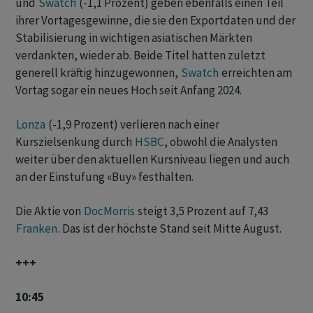
und
Swatch
(-1,1 Prozent) geben ebenfalls einen Teil
ihrer Vortagesgewinne, die sie den Exportdaten und der
Stabilisierung in wichtigen asiatischen Märkten
verdankten, wieder ab. Beide Titel hatten zuletzt
generell kräftig hinzugewonnen,
Swatch
erreichten am
Vortag sogar ein neues Hoch seit Anfang 2024.
Lonza
(-1,9 Prozent) verlieren nach einer
Kurszielsenkung durch
HSBC
, obwohl die Analysten
weiter über den aktuellen Kursniveau liegen und auch
an der Einstufung «Buy» festhalten.
Die Aktie von
DocMorris
steigt 3,5 Prozent auf 7,43
Franken
. Das ist der höchste Stand seit Mitte August.
+++
10:45