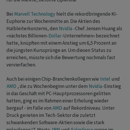
Bei
Marvell Technology
hielt die rekordbringende KI-
Euphorie zur Wochenmitte an. Die Aktien des
Halbleiterkonzerns, den
Nvidia
-Chef Jensen Huang als
«nächstes Billionen-
Dollar
-Unternehmen» bezeichnet
hatte, knüpften mit einem Anstieg um 6,5 Prozent an
die jüngsten Kurssprünge an. Um diesen Status zu
erreichen, müsste sich die Bewertung nochmals fast
vervierfachen.
Auch bei einigen Chip-Branchenkollegen wie
Intel
und
AMD
, die zu Wochenbeginn unter dem
Nvidia
-Einstieg
in das Geschäft mit PC-Hauptprozessoren gelitten
hatten, ging es im Rahmen einer Erholung wieder
bergauf - im Falle von
AMD
auf Rekordniveau. Unter
Druck gerieten im Tech-Sektor die zuletzt
schwankenden Software-Aktien sowie die stark
gelaufenen IT-Werte.
IBM
und
Salesforce
waren im