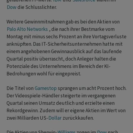
Dow
die Schlusslichter.
Weitere Gewinnmitnahmen gab es bei den Aktien von
Palo Alto Networks
, die nach ihrer Bestmarke vom
Montag mit minus sechs Prozent an ihre Vortagsverluste
anknüpften. Das IT-Sicherheitsunternehmen hatte mit
einem angehobenen Gewinnausblick auf das laufende
Quartal positiv überrascht, doch Anleger halten die
Potenziale des Unternehmens im Bereich der KI-
Bedrohungen wohl für eingepreist.
Die Titel von
Gamestop
sprangen um acht Prozent hoch.
Der Videospiele-Händler steigerte im vergangenen
Quartal seinen Umsatz deutlich und erzielte einen
Rekordgewinn. Zudem will er eigene Aktien im Wert von
zwei Milliarden US-
Dollar
zurückkaufen.
Die Aktien von Sherwin-
Williams
zogen im
Dow
nach