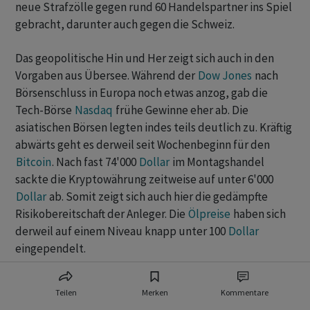
neue Strafzölle gegen rund 60 Handelspartner ins Spiel
gebracht, darunter auch gegen die Schweiz.
Das geopolitische Hin und Her zeigt sich auch in den
Vorgaben aus Übersee. Während der
Dow Jones
nach
Börsenschluss in Europa noch etwas anzog, gab die
Tech-Börse
Nasdaq
frühe Gewinne eher ab. Die
asiatischen Börsen legten indes teils deutlich zu. Kräftig
abwärts geht es derweil seit Wochenbeginn für den
Bitcoin
. Nach fast 74'000
Dollar
im Montagshandel
sackte die Kryptowährung zeitweise auf unter 6'000
Dollar
ab. Somit zeigt sich auch hier die gedämpfte
Risikobereitschaft der Anleger. Die
Ölpreise
haben sich
derweil auf einem Niveau knapp unter 100
Dollar
eingependelt.
Weiterhin im Blick bleiben Technologietitel wie
Teilen
Merken
Kommentare
Logitech
(-0,4 Prozent),
VAT
(-0,1 Prozent) oder
AMS