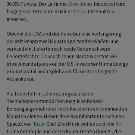
30.698 Punkte. Der Leitindex
Dow Jones
Industrial wird
hingegen 0,3 Prozent im Minus bei 51.132 Punkten
erwartet.
Obwohl die USA und der Iran über eine Verlängerung
der seit knapp zwei Monaten geltenden Waffenruhe
verhandeln, lieferten sich beide Seiten schwere
Feuergefechte. Dennoch sehen Marktexperten wie
etwa Amanda Lyons von der US-Investmentfirma Energy
Group Capital noch Spielraum für weiter steigende
Aktienkurse.
Als Treibstoff im schon stark gelaufenen
Technologiesektor dürften mögliche Rekord-
Börsengänge mehrerer Tech-Riesen in den kommenden
Monaten dienen. Neben dem Raumfahrtunternehmen
SpaceX von
Tesla
-Chef Elon Musk wollen auch die KI-
Firma Anthropic und deren Konkurrentin OpenAI, die