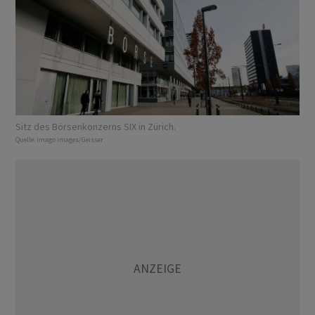
Sitz des Börsenkonzerns SIX in Zürich.
Quelle:
imago images/Geisser