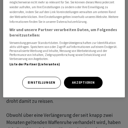
möglicherweise nicht mehr so relevant für Sie. Sie können dieses Menü jederzeit
wieder aufrufen, um Ihre Einstellungen zu ändern oder Ihre Einwilligung zu
Die US-Börsen leiden am Mittwoch nach ihrer
widerrufen, indem Sie auf den Link Voreinstellungen verwalten am unteren Rand
Rekordjagd unter Gewinnmitnahmen. Zunehmende
der Webseite klicken. Ihre Einstellungen gelten innerhalb unseres Website. Weitere
Informationen finden Sie in unserer Datenschutzerklärung.
Spannungen zwischen den Vereinigten Staaten und
dem Iran, weiter anziehende
Ölpreise
und neue
Wir und unsere Partner verarbeiten Daten, um Folgendes
bereitzustellen:
Zolldrohungen von US-Präsident Donald Trump sorgen
Verwendung genauer Standortdaten. Endgeräteeigenschaften zur Identifikation
für eine nicht gerade rosige Nachrichtenlage. Nur dem
aktiv abfragen. Speichern von oder Zugriff auf Informationen auf einem Endgerät.
Nasdaq 100
gelang zum Auftakt erneut ein Rekord.
Personalisierte Werbung und Inhalte, Messung von Werbeleistung und der
Performance von Inhalten, Zielgruppenforschung sowie Entwicklung und
Verbesserung von Angeboten.
Liste der Partner (Lieferanten)
Der
Nasdaq 100
verliert 0,14 Prozent auf 30.618,21
Punkte. Für den Leitindex der Wall Street, den
Dow
Jones
Industrial, ging es um 0,80 Prozent auf 50.899,60
EINSTELLUNGEN
AKZEPTIEREN
Zähler abwärts. Der
S&P 500
gab um 0,41 Prozent auf
7.578,85 Punkte nach. Seine neuntägige Gewinnserie
droht damit zu reissen.
Obwohl über eine Verlängerung der seit knapp zwei
Monaten geltenden Waffenruhe verhandelt wird, haben