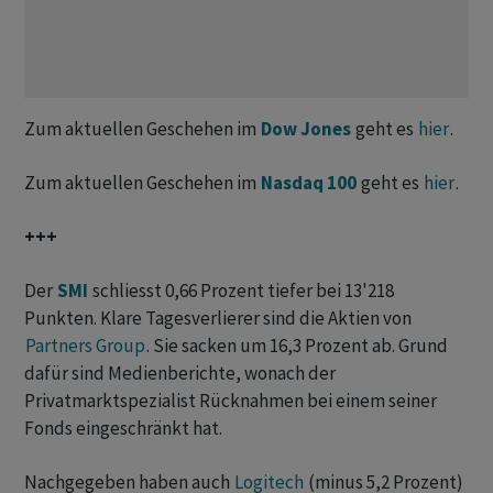
Zum aktuellen Geschehen im
Dow Jones
geht es
hier
.
Zum aktuellen Geschehen im
Nasdaq 100
geht es
hier
.
+++
Der
SMI
schliesst 0,66 Prozent tiefer bei 13'218
Punkten. Klare Tagesverlierer sind die Aktien von
Partners Group
. Sie sacken um 16,3 Prozent ab. Grund
dafür sind Medienberichte, wonach der
Privatmarktspezialist Rücknahmen bei einem seiner
Fonds eingeschränkt hat.
Nachgegeben haben auch
Logitech
(minus 5,2 Prozent)