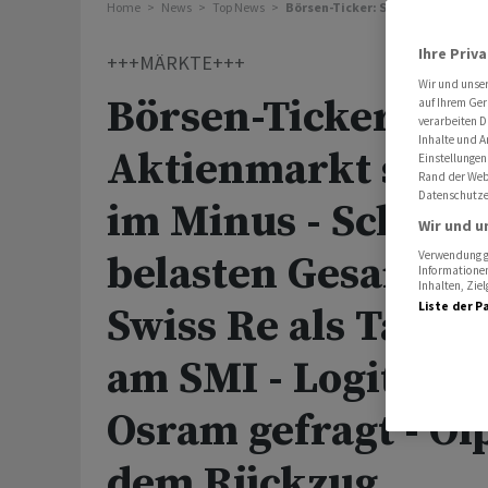
Home
News
Top News
Börsen-Ticker: Schweizer Aktien
Ihre Priv
+++MÄRKTE+++
Wir und unse
Börsen-Ticker: Sc
auf Ihrem Ger
verarbeiten D
Inhalte und A
Aktienmarkt schlie
Einstellungen
Rand der Webs
Datenschutze
im Minus - Schwer
Wir und u
belasten Gesamtm
Verwendung ge
Informationen
Inhalten, Zi
Liste der P
Swiss Re als Tages
am SMI - Logitech
Osram gefragt - Öl
dem Rückzug