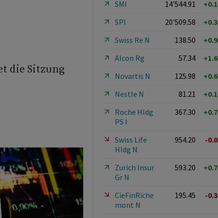
SMI
14'544.91
+0.
SPI
20'509.58
+0.
Swiss Re N
138.50
+0.
Alcon Rg
57.34
+1.
t die Sitzung
Novartis N
125.98
+0.
Nestle N
81.21
+0.
Roche Hldg
367.30
+0.
PS I
Swiss Life
954.20
-0.
Hldg N
Zurich Insur
593.20
+0.
Gr N
CieFinRiche
195.45
-0.
mont N