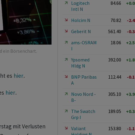
Logitech
84.66
+0.
Intl N
Holcim N
70.82
-2.
Geberit N
561.40
-0.
ams-OSRAM
18.06
+2.
I
d ein Börsenchart.
Ypsomed
392.00
+1.
Hldg N
ht es
hier
.
BNP Paribas
112.44
-0.
A
es
hier
.
Novo Nord -
305.10
+3.
B-
The Swatch
189.05
+0.
Grp I
stag mit Verlusten
Valiant
153.80
-1.
Holding N