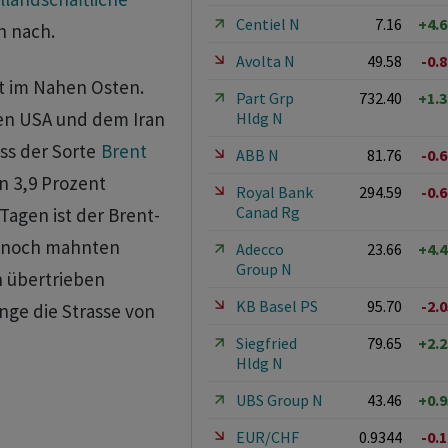
Centiel N
7.16
+4.
h nach.
Avolta N
49.58
-0.
t im Nahen Osten.
Part Grp
732.40
+1.
den USA und dem Iran
Hldg N
ass der Sorte
Brent
ABB N
81.76
-0.
on 3,9 Prozent
Royal Bank
294.59
-0.
Canad Rg
Tagen ist der Brent-
ennoch mahnten
Adecco
23.66
+4.
Group N
n übertrieben
KB Basel PS
95.70
-2.
nge die Strasse von
Siegfried
79.65
+2.
Hldg N
UBS Group N
43.46
+0.
EUR/CHF
0.9344
-0.