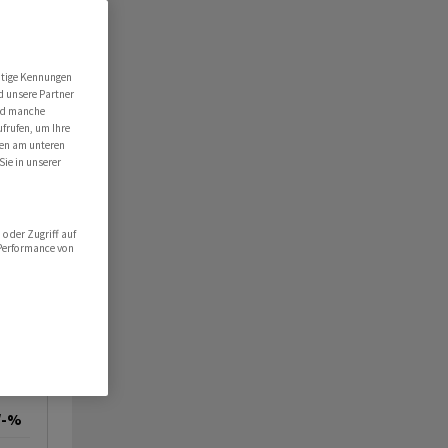
 als Tagesverlierer am SMI - Logitech und AMS Osram gefragt - Ölpreis auf dem
utige Kennungen
d unsere Partner
ind manche
ufrufen, um Ihre
ten am unteren
Sie in unserer
oder Zugriff auf
 Performance von
/-%