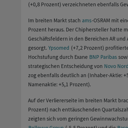
(+0,8 Prozent) verzeichneten ebenfalls Ge
Im breiten Markt stach
ams
-OSRAM mit ein
Prozent heraus. Der Chiphersteller hatte 
Geschäftsfeldern in den Bereichen AR und 
gesorgt.
Ypsomed
(+7,2 Prozent) profitiert
Hochstufung durch Exane
BNP Paribas
sowi
strategischen Entscheidung von
Novo Nord
zog ebenfalls deutlich an (Inhaber-Aktie: +
Namenaktie: +5,1 Prozent).
Auf der Verliererseite im breiten Markt bra
Prozent) nach enttäuschenden Quartalszah
zeigten sich vom geringen Gewinnwachstu
Bellevue Group
(-5,5 Prozent) und die
Base