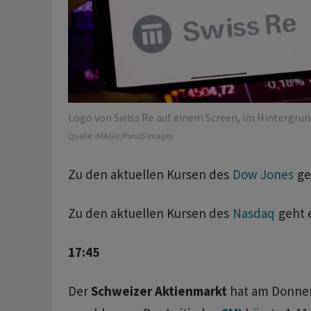
Logo von Swiss Re auf einem Screen, im Hintergrun
Quelle:
IMAGO/Pond5 Images
Zu den aktuellen Kursen des
Dow Jones
ge
Zu den aktuellen Kursen des
Nasdaq
geht 
17:45
Der
Schweizer Aktienmarkt
hat am Donner