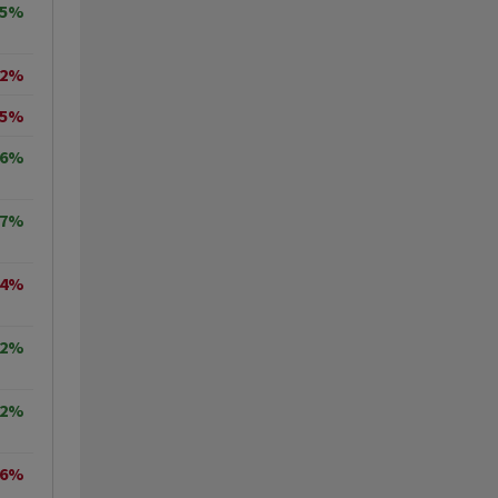
05%
42%
35%
56%
87%
14%
92%
32%
16%