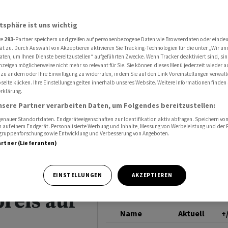
markt schliesst klar im Minus - Schwergewichte belasten Gesamtmarkt- Swiss Re
SMI
atsphäre ist uns wichtig
re
293
-Partner speichern und greifen auf personenbezogene Daten wie Browserdaten oder einde
hweizer
ät zu. Durch Auswahl von Akzeptieren aktivieren Sie Tracking-Technologien für die unter „Wir un
aten, um Ihnen Dienste bereitzustellen“ aufgeführten Zwecke. Wenn Tracker deaktiviert sind, s
nzeigen möglicherweise nicht mehr so relevant für Sie. Sie können dieses Menü jederzeit wieder a
sst klar
 zu ändern oder Ihre Einwilligung zu widerrufen, indem Sie auf den Link Voreinstellungen verwal
eite klicken. Ihre Einstellungen gelten innerhalb unseres Website. Weitere Informationen finden 
rklärung.
gewichte
nsere Partner verarbeiten Daten, um Folgendes bereitzustellen:
arkt-
nauer Standortdaten. Endgeräteeigenschaften zur Identifikation aktiv abfragen. Speichern von 
 auf einem Endgerät. Personalisierte Werbung und Inhalte, Messung von Werbeleistung und der
elgruppenforschung sowie Entwicklung und Verbesserung von Angeboten.
artner (Lieferanten)
verlierer
 und AMS
EINSTELLUNGEN
AKZEPTIEREN
preis auf
Name
Aktuell
+