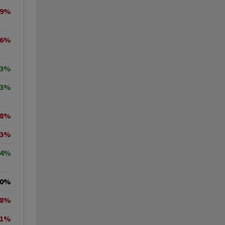
09%
16%
13%
33%
18%
43%
74%
00%
08%
61%