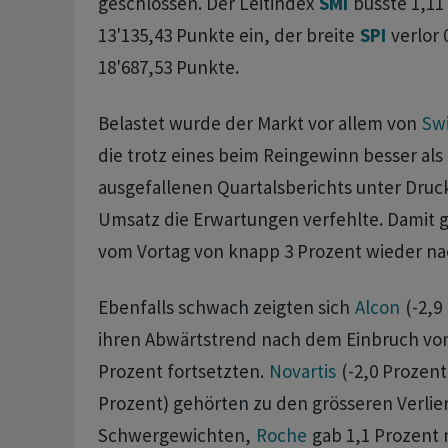
geschlossen. Der Leitindex
SMI
büsste 1,11
13'135,43 Punkte ein, der breite
SPI
verlor 
18'687,53 Punkte.
Belastet wurde der Markt vor allem von
Swi
die trotz eines beim Reingewinn besser als
ausgefallenen Quartalsberichts unter Druck
Umsatz die Erwartungen verfehlte. Damit 
vom Vortag von knapp 3 Prozent wieder na
Ebenfalls schwach zeigten sich
Alcon
(-2,9
ihren Abwärtstrend nach dem Einbruch vom
Prozent fortsetzten.
Novartis
(-2,0 Prozen
Prozent) gehörten zu den grösseren Verlie
Schwergewichten,
Roche
gab 1,1 Prozent 