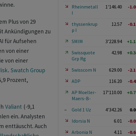
winne.
Rheinmetall
1'146.40
-1.
I
em Plus von 29
thyssenkrup
12.57
-0.
p I
mit Ankündigungen zu
AI für Aufsehen
SMIM
3'228.94
+1.
en von einer
Swissquote
42.98
+0.
Grp Rg
e von einer
isk
.
Swatch Group
Swisscom N
629.00
-2.
5,9 Prozent,
ADP
116.20
-0.
AP Moeller-
17'110.00
+0.
Maers-B-
ch
Valiant
(-9,1
–
Gold 1 Uz
4'342.26
0.
len ein. Analysten
Idorsia N
6.01
-0.
m enttäuscht. Auch
Arbonia N
4.11
-0.
llandschaftliche