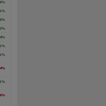
18%
31%
98%
63%
64%
11%
71%
04%
71%
36%