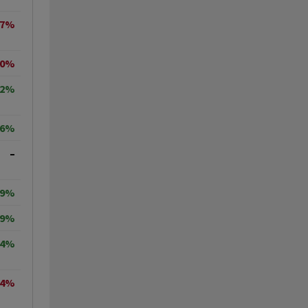
27%
90%
02%
86%
–
29%
19%
64%
64%