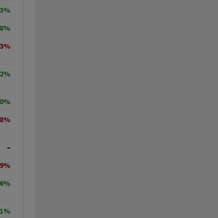
83%
88%
43%
02%
30%
08%
–
29%
56%
11%