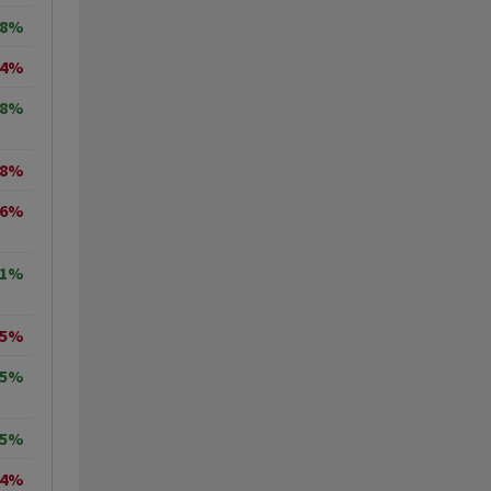
68%
84%
38%
68%
66%
41%
05%
25%
95%
14%