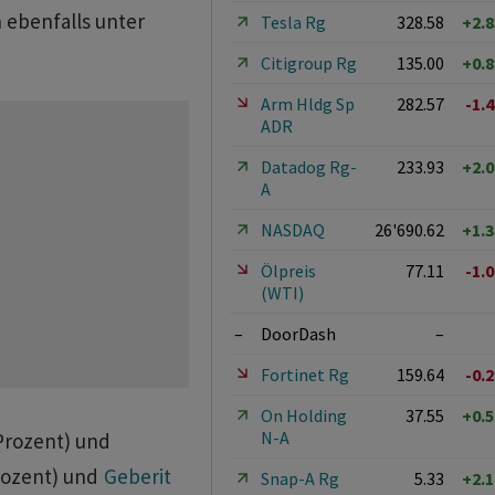
 ebenfalls unter
Tesla Rg
328.58
+2.
Citigroup Rg
135.00
+0.
Arm Hldg Sp
282.57
-1.
ADR
Datadog Rg-
233.93
+2.
A
NASDAQ
26'690.62
+1.
Ölpreis
77.11
-1.
(WTI)
–
DoorDash
–
Fortinet Rg
159.64
-0.
On Holding
37.55
+0.
N-A
Prozent) und
rozent) und
Geberit
Snap-A Rg
5.33
+2.