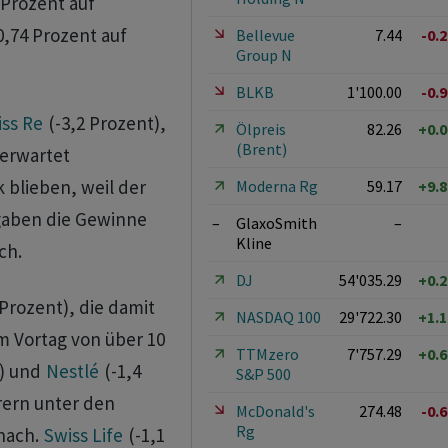
 Prozent auf
0,74 Prozent auf
Bellevue
7.44
-0.
Group N
BLKB
1'100.00
-0.
ss Re
(-3,2 Prozent),
Ölpreis
82.26
+0.
(Brent)
 erwartet
 blieben, weil der
Moderna Rg
59.17
+9.
gaben die Gewinne
–
GlaxoSmith
–
Kline
ch.
DJ
54'035.29
+0.
 Prozent), die damit
NASDAQ 100
29'722.30
+1.
 Vortag von über 10
TTMzero
7'757.29
+0.
t) und
Nestlé
(-1,4
S&P 500
rern unter den
McDonald's
274.48
-0.
Rg
nach.
Swiss Life
(-1,1