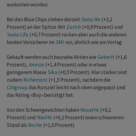
auskosten würden.
Bei den Blue Chips stehen derzeit
Swiss Re
(+2,1
Prozent) an der Spitze. Mit
Zurich
(+0,9 Prozent) und
Swiss Life
(+0,7 Prozent) rücken aber auch die anderen
beiden Versicherer im
SMI
vor, ähnlich wie am Vortag.
Gekauft werden auch baunahe Aktien wie
Geberit
(+1,6
Prozent),
Amrize
(+1,4 Prozent) oder in etwas
geringerem Masse
Sika
(+0,5 Prozent). Klar stärker sind
zudem
Richemont
(+1,5 Prozent), nachdem die
Citigroup
das Kursziel leicht nach oben angepasst und
das Rating «Buy» bestätigt hat.
Von den Schwergewichten haben
Novartis
(+0,1
Prozent) und
Nestlé
(+0,2 Prozent) einen schwereren
Stand als
Roche
(+1,0 Prozent).