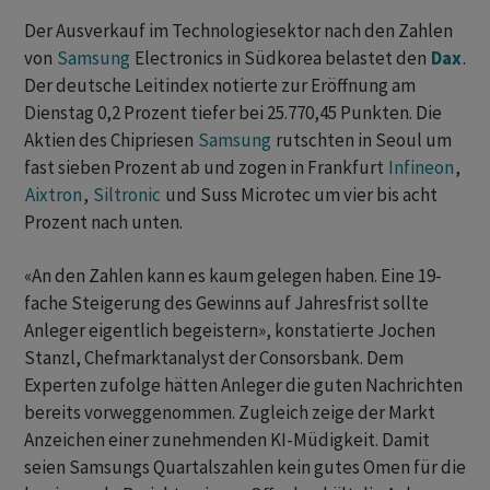
Der Ausverkauf im Technologiesektor nach den Zahlen
von
Samsung
Electronics in Südkorea belastet den
Dax
.
Der deutsche ‌Leitindex ⁠notierte zur Eröffnung am
Dienstag 0,2 Prozent tiefer bei 25.770,45 ⁠Punkten. Die
Aktien des Chipriesen
Samsung
rutschten in Seoul um
fast sieben ‌Prozent ab und zogen in Frankfurt
Infineon
,
Aixtron
,
Siltronic
‌und Suss Microtec um ​vier bis acht
Prozent nach unten.
«An den Zahlen kann es kaum gelegen haben. Eine 19-
fache Steigerung des Gewinns auf Jahresfrist sollte
Anleger eigentlich begeistern», konstatierte Jochen
Stanzl, Chefmarktanalyst der Consorsbank. Dem
Experten ‌zufolge hätten Anleger die guten Nachrichten
bereits vorweggenommen. Zugleich zeige der Markt
Anzeichen einer zunehmenden KI-Müdigkeit. Damit
seien Samsungs Quartalszahlen kein gutes ​Omen für die