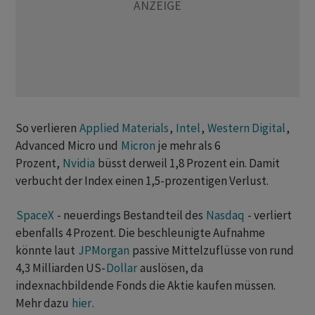
So verlieren
Applied Materials
,
Intel
,
Western Digital
,
Advanced Micro und
Micron
je mehr als 6
Prozent,
Nvidia
büsst derweil 1,8 Prozent ein. Damit
verbucht der Index einen 1,5-prozentigen Verlust.
SpaceX
- neuerdings Bestandteil des
Nasdaq
- verliert
ebenfalls 4 Prozent. Die beschleunigte Aufnahme
könnte laut
JPMorgan
passive Mittelzuflüsse von rund
4,3 Milliarden US-
Dollar
auslösen, da
indexnachbildende Fonds die Aktie kaufen müssen.
Mehr dazu
hier
.