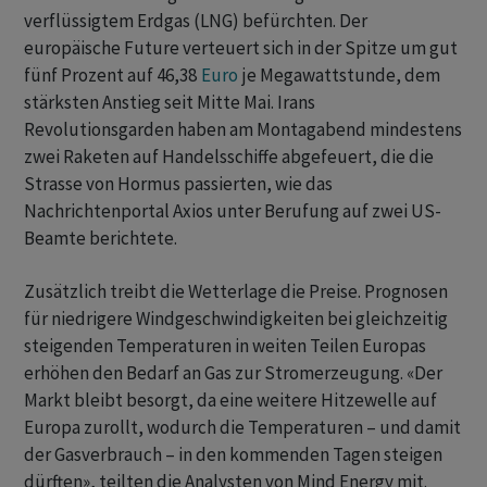
verflüssigtem Erdgas (LNG) befürchten. Der
europäische ⁠Future verteuert sich in der Spitze um gut
fünf Prozent auf 46,38 ‌
Euro
je Megawattstunde, dem
stärksten Anstieg seit ‌Mitte Mai. Irans
Revolutionsgarden haben ​am Montagabend mindestens
zwei Raketen auf Handelsschiffe abgefeuert, die die
Strasse von Hormus passierten, wie das
Nachrichtenportal Axios unter Berufung auf zwei US-
Beamte berichtete.
Zusätzlich treibt die Wetterlage die ​Preise. ​Prognosen
für niedrigere Windgeschwindigkeiten bei gleichzeitig
⁠steigenden Temperaturen in weiten Teilen Europas ​
erhöhen den Bedarf ⁠an Gas zur Stromerzeugung. «Der
Markt bleibt besorgt, da eine weitere Hitzewelle ‌auf
Europa zurollt, wodurch die Temperaturen – und damit
der Gasverbrauch – in den kommenden Tagen steigen
dürften», teilten ‌die Analysten von Mind Energy mit.