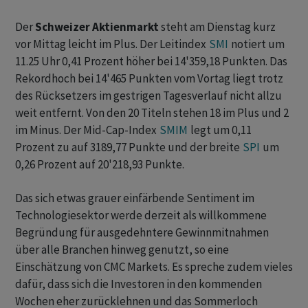
Der
Schweizer Aktienmarkt
steht am Dienstag kurz
vor Mittag leicht im Plus. Der Leitindex
SMI
notiert um
11.25 Uhr 0,41 Prozent höher bei 14'359,18 Punkten. Das
Rekordhoch bei 14'465 Punkten vom Vortag liegt trotz
des Rücksetzers im gestrigen Tagesverlauf nicht allzu
weit entfernt. Von den 20 Titeln stehen 18 im Plus und 2
im Minus. Der Mid-Cap-Index
SMIM
legt um 0,11
Prozent zu auf 3189,77 Punkte und der breite
SPI
um
0,26 Prozent auf 20'218,93 Punkte.
Das sich etwas grauer einfärbende Sentiment im
Technologiesektor werde derzeit als willkommene
Begründung für ausgedehntere Gewinnmitnahmen
über alle Branchen hinweg genutzt, so eine
Einschätzung von CMC Markets. Es spreche zudem vieles
dafür, dass sich die Investoren in den kommenden
Wochen eher zurücklehnen und das Sommerloch