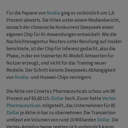
Für die Papiere von
Nvidia
ging es vorbörslich um 1,6
Prozent abwärts. Sie litten unter einem Medienbericht,
wonach der chinesische Konkurrent Deepseek einen
eigenen Chip für KI-Anwendungen entwickelt. Wie die
Nachrichtenagentur Reuters unter Berufung auf Insider
berichtete, ist der Chip für Inferenz gedacht, also die
Phase, in der ein trainiertes KI-Modell Antworten für
Nutzer erzeugt, und nicht für das Training neuer
Modelle. Der Schritt könnte Deepseeks Abhängigkeit
von
Nvidia
- und Huawei-Chips verringern.
Die Aktie von Crinetics Pharmaceuticals schoss um 99
Prozent auf 83,60 US-
Dollar
hoch. Zuvor hatte
Vertex
Pharmaceuticals
mitgeteilt, das Unternehmen für 85
Dollar
je Aktie in bar zu übernehmen. Die Transaktion
umfasst ein Volumen von rund 10 Milliarden
Dollar
. Die
Vertex-Anteilsscheine zeigten sich vorbörslich kaum