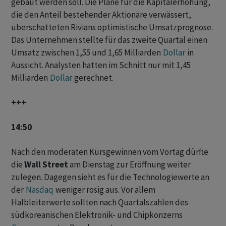
‌gebaut werden soll. Die Pläne für die Kapitalerhöhung,
die ​den Anteil bestehender Aktionäre verwässert,
überschatteten Rivians optimistische Umsatzprognose.
Das Unternehmen stellte für das zweite Quartal einen
Umsatz zwischen 1,55 und 1,65 Milliarden
Dollar
in
Aussicht. Analysten hatten im Schnitt nur mit 1,45
Milliarden
Dollar
gerechnet.
+++
14:50
Nach den moderaten Kursgewinnen vom Vortag dürfte
die
Wall Street
am Dienstag zur Eröffnung weiter
zulegen. Dagegen sieht es für die Technologiewerte an
der
Nasdaq
weniger rosig aus. Vor allem
Halbleiterwerte sollten nach Quartalszahlen des
südkoreanischen Elektronik- und Chipkonzerns