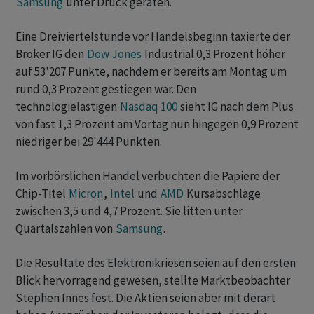
Samsung
unter Druck geraten.
Eine Dreiviertelstunde vor Handelsbeginn taxierte der
Broker IG den
Dow Jones
Industrial 0,3 Prozent höher
auf 53'207 Punkte, nachdem er bereits am Montag um
rund 0,3 Prozent gestiegen war. Den
technologielastigen
Nasdaq 100
sieht IG nach dem Plus
von fast 1,3 Prozent am Vortag nun hingegen 0,9 Prozent
niedriger bei 29'444 Punkten.
Im vorbörslichen Handel verbuchten die Papiere der
Chip-Titel
Micron
,
Intel
und
AMD
Kursabschläge
zwischen 3,5 und 4,7 Prozent. Sie litten unter
Quartalszahlen von
Samsung
.
Die Resultate des Elektronikriesen seien auf den ersten
Blick hervorragend gewesen, stellte Marktbeobachter
Stephen Innes fest. Die Aktien seien aber mit derart