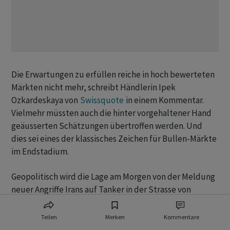
Die Erwartungen zu erfüllen reiche in hoch bewerteten
Märkten nicht mehr, schreibt Händlerin Ipek
Ozkardeskaya von
Swissquote
in einem Kommentar.
Vielmehr müssten auch die hinter vorgehaltener Hand
geäusserten Schätzungen übertroffen werden. Und
dies sei eines der klassisches Zeichen für Bullen-Märkte
im Endstadium.
Geopolitisch wird die Lage am Morgen von der Meldung
neuer Angriffe Irans auf Tanker in der Strasse von
Hormus geprägt. So hat sich der Preis für ein Fass
Öl
der
Sorte
Brent
über die vergangenen Stunden wieder
Teilen
Merken
Kommentare
Richtung 73 US-
Dollar
nach oben entwickelt.