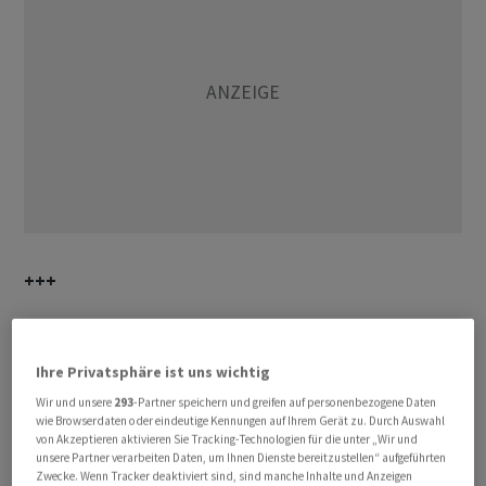
+++
+++
Ihre Privatsphäre ist uns wichtig
Wir und unsere
293
-Partner speichern und greifen auf personenbezogene Daten
wie Browserdaten oder eindeutige Kennungen auf Ihrem Gerät zu. Durch Auswahl
17:00
von Akzeptieren aktivieren Sie Tracking-Technologien für die unter „Wir und
unsere Partner verarbeiten Daten, um Ihnen Dienste bereitzustellen“ aufgeführten
Trotz der Aufnahme in den Nasdaq100 und positiver
Zwecke. Wenn Tracker deaktiviert sind, sind manche Inhalte und Anzeigen