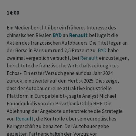
14:00
Ein Medienbericht über ein früheres Interesse des
chinesischen Rivalen ‌
BYD
⁠an
Renault
beflügelt die
Aktien des französischen Autobauers. Die Titel legen an
der Börse ⁠in Paris um rund 2,5 Prozent zu.
BYD
habe
zweimal vergeblich versucht, bei
Renault
einzusteigen,
berichtete die französische ‌Wirtschaftszeitung «Les
Echos». Ein erster Versuch gehe auf das Jahr ‌2024
zurück, ein zweiter auf den Herbst 2025. ​Dies zeige,
dass der Autobauer «eine attraktive industrielle
Plattform in Europa bleibt», sagte Analyst Michael
Foundoukidis von der Privatbank Oddo BHF. Die
Ablehnung der Angebote unterstreiche die Strategie
von
Renault
, die Kontrolle über sein europäisches
Kerngeschäft zu behalten. Der Autobauer gebe
gezielten Partnerschaften den ‌Vorzug vor