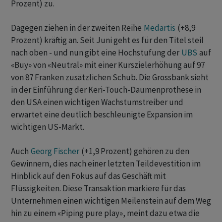
Prozent) zu.
Dagegen ziehen in der zweiten Reihe
Medartis
(+8,9
Prozent) kräftig an. Seit Juni geht es für den Titel steil
nach oben - und nun gibt eine Hochstufung der
UBS
auf
«Buy» von «Neutral» mit einer Kurszielerhöhung auf 97
von 87 Franken zusätzlichen Schub. Die Grossbank sieht
in der Einführung der Keri-Touch-Daumenprothese in
den USA einen wichtigen Wachstumstreiber und
erwartet eine deutlich beschleunigte Expansion im
wichtigen US-Markt.
Auch
Georg Fischer
(+1,9 Prozent) gehören zu den
Gewinnern, dies nach einer letzten Teildevestition im
Hinblick auf den Fokus auf das Geschäft mit
Flüssigkeiten. Diese Transaktion markiere für das
Unternehmen einen wichtigen Meilenstein auf dem Weg
hin zu einem «Piping pure play», meint dazu etwa die