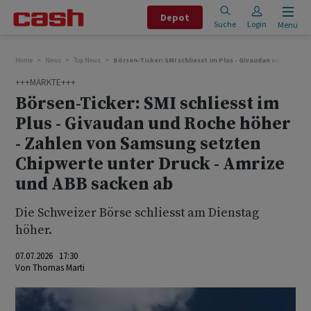
Depot
Suche
Login
Menu
Home
News
Top News
Börsen-Ticker: SMI schliesst im Plus - Givaudan und Roche
+++MÄRKTE+++
Börsen-Ticker: SMI schliesst im
Plus - Givaudan und Roche höher
- Zahlen von Samsung setzten
Chipwerte unter Druck - Amrize
und ABB sacken ab
Die Schweizer Börse schliesst am Dienstag
höher.
07.07.2026 17:30
Von
Thomas Marti