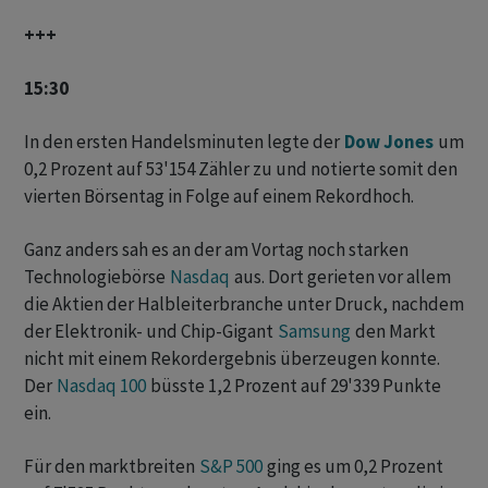
+++
15:30
In den ersten Handelsminuten legte der
Dow Jones
um
0,2 Prozent auf 53'154 Zähler zu und notierte somit den
vierten Börsentag in Folge auf einem Rekordhoch.
Ganz anders sah es an der am Vortag noch starken
Technologiebörse
Nasdaq
aus. Dort gerieten vor allem
die Aktien der Halbleiterbranche unter Druck, nachdem
der Elektronik- und Chip-Gigant
Samsung
den Markt
nicht mit einem Rekordergebnis überzeugen konnte.
Der
Nasdaq 100
büsste 1,2 Prozent auf 29'339 Punkte
ein.
Für den marktbreiten
S&P 500
ging es um 0,2 Prozent