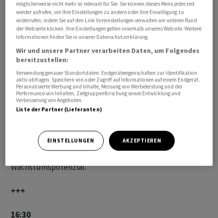
möglicherweise nicht mehr so relevant für Sie. Sie können dieses Menü jederzeit
Analystenkommentare rutschen Aktien von
SpaceX
ab.
wieder aufrufen, um Ihre Einstellungen zu ändern oder Ihre Einwilligung zu
Die Titel des Raumfahrtkonzerns des Milliardärs Elon
widerrufen, indem Sie auf den Link Voreinstellungen verwalten am unteren Rand
der Webseite klicken. Ihre Einstellungen gelten innerhalb unseres Website. Weitere
Musk geben bis zu sechs ‌Prozent nach. ⁠Seit ihrem
Informationen finden Sie in unserer Datenschutzerklärung.
Börsendebüt vor rund drei Wochen haben die Papiere
Wir und unsere Partner verarbeiten Daten, um Folgendes
mehr als acht Prozent an Wert verloren.
bereitzustellen:
Verwendung genauer Standortdaten. Endgeräteeigenschaften zur Identifikation
aktiv abfragen. Speichern von oder Zugriff auf Informationen auf einem Endgerät.
Es war eine der schnellsten Aufnahmen ⁠in der
Personalisierte Werbung und Inhalte, Messung von Werbeleistung und der
Geschichte des Index. Dazu hatte der Index-Anbieter
Performance von Inhalten, Zielgruppenforschung sowie Entwicklung und
Verbesserung von Angeboten.
Nasdaq
das Kriterium der Profitabilität gestrichen.
Liste der Partner (Lieferanten)
Zugleich nehmen zahlreiche Broker die Aktie in ihre
Beobachtung auf und bewerten sie überwiegend
EINSTELLUNGEN
AKZEPTIEREN
‌optimistisch. So attestierten etwa die Analysten von
Stifel dem Raumfahrt- und KI-Unternehmen grosses
Wachstumspotenzial.
+++
16:30