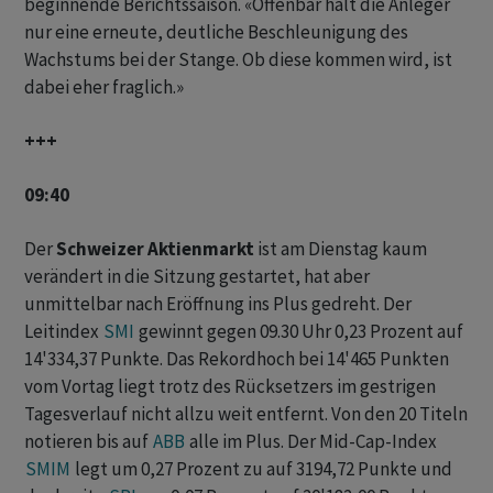
beginnende Berichtssaison. «Offenbar hält die Anleger ​
nur eine erneute, deutliche Beschleunigung des ​
Wachstums bei der Stange. Ob diese kommen wird, ist
dabei eher fraglich.»
+++
09:40
Der
Schweizer Aktienmarkt
ist am Dienstag kaum
verändert in die Sitzung gestartet, hat aber
unmittelbar nach Eröffnung ins Plus gedreht. Der
Leitindex
SMI
gewinnt gegen 09.30 Uhr 0,23 Prozent auf
14'334,37 Punkte. Das Rekordhoch bei 14'465 Punkten
vom Vortag liegt trotz des Rücksetzers im gestrigen
Tagesverlauf nicht allzu weit entfernt. Von den 20 Titeln
notieren bis auf
ABB
alle im Plus. Der Mid-Cap-Index
SMIM
legt um 0,27 Prozent zu auf 3194,72 Punkte und