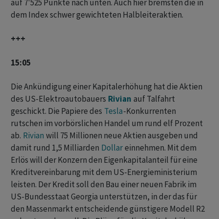
auf 7'525 Punkte nach unten. Auch hier bremsten die in
dem Index schwer gewichteten Halbleiteraktien.
+++
15:05
Die Ankündigung einer Kapitalerhöhung hat die Aktien
des US-Elektroautobauers
Rivian
auf Talfahrt
geschickt. Die Papiere des
Tesla
-Konkurrenten
rutschen im ‌vorbörslichen Handel ⁠um rund elf Prozent
ab.
Rivian
will 75 Millionen neue Aktien ausgeben und
damit rund 1,5 Milliarden
Dollar
einnehmen. ⁠Mit dem
Erlös will der Konzern den Eigenkapitalanteil für eine
Kreditvereinbarung mit dem US-Energieministerium
leisten. Der Kredit soll den Bau einer neuen Fabrik im
‌US-Bundesstaat Georgia unterstützen, in der das für
den Massenmarkt entscheidende günstigere Modell R2