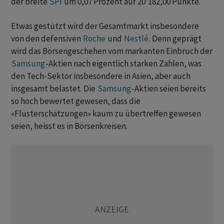
der breite
SPI
um 0,07 Prozent auf 20'182,00 Punkte.
Etwas gestützt wird der Gesamtmarkt insbesondere
von den defensiven
Roche
und
Nestlé
. Denn geprägt
wird das Börsengeschehen vom markanten Einbruch der
Samsung
-Aktien nach eigentlich starken Zahlen, was
den Tech-Sektor insbesondere in Asien, aber auch
insgesamt belastet. Die
Samsung
-Aktien seien bereits
so hoch bewertet gewesen, dass die
«Flüsterschätzungen» kaum zu übertreffen gewesen
seien, heisst es in Börsenkreisen.