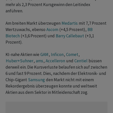
mehr als 2,3 Prozent Kursgewinn den Leitindex
anführen.
Am breiten Markt überzeugen
Medartis
mit 7,7 Prozent
Wertzuwachs, ebenso
Ascom
(+4,5 Prozent),
BB
Biotech
(+3,6 Prozent) und
Barry Callebaut
(+3,1
Prozent).
KI-nahe Aktien wie
GAM
,
Inficon
,
Comet
,
Huber+Suhner
,
ams
,
Accelleron
und
Centiel
büssen
derweil ein. Die Kursverluste belaufen sich auf zwischen
6 und fast 9 Prozent. Dies, nachdem der Elektronik- und
Chip-Gigant
Samsung
den Markt nicht mit einem
Rekordergebnis überzeugen konnte und weltweit
Aktien aus dem Sektor in Mitleidenschaft zog.