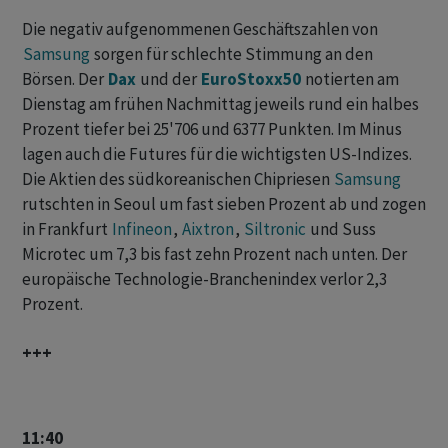
Die negativ aufgenommenen Geschäftszahlen von
Samsung
sorgen für schlechte Stimmung an den
Börsen. Der
Dax
und der
EuroStoxx50
notierten am
‌Dienstag am frühen Nachmittag jeweils rund ein halbes
Prozent tiefer bei 25'706 und 6377 Punkten. Im Minus
lagen auch die Futures für die wichtigsten US-Indizes.
Die Aktien des südkoreanischen Chipriesen
Samsung
rutschten in Seoul ⁠um fast sieben Prozent ab und zogen
in Frankfurt
Infineon
,
Aixtron
,
Siltronic
und Suss
Microtec um 7,3 bis fast zehn Prozent nach unten. Der
europäische Technologie-Branchenindex verlor 2,3
Prozent.
+++
11:40