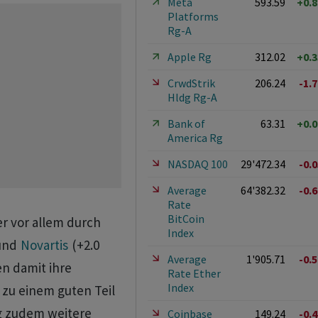
Meta
593.59
+0.
Platforms
Rg-A
Apple Rg
312.02
+0.
CrwdStrik
206.24
-1.
Hldg Rg-A
Bank of
63.31
+0.
America Rg
NASDAQ 100
29'472.34
-0.
Average
64'382.32
-0.
Rate
BitCoin
r vor allem durch
Index
 und
Novartis
(+2.0
Average
1'905.71
-0.
n damit ihre
Rate Ether
Index
zu einem guten Teil
 zudem weitere
Coinbase
149.24
-0.