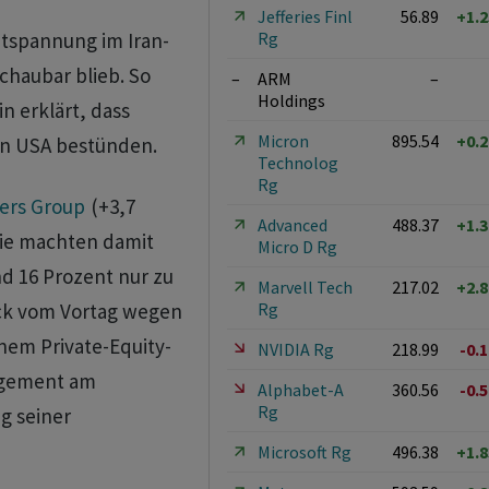
Jefferies Finl
56.89
+1.
Rg
ntspannung im Iran-
chaubar blieb. So
–
ARM
–
Holdings
n erklärt, dass
Micron
895.54
+0.
en USA bestünden.
Technolog
Rg
ers Group
(+3,7
Advanced
488.37
+1.
sie machten damit
Micro D Rg
nd 16 Prozent nur zu
Marvell Tech
217.02
+2.
Rg
ock vom Vortag wegen
em Private-Equity-
NVIDIA Rg
218.99
-0.
gement am
Alphabet-A
360.56
-0.
Rg
g seiner
Microsoft Rg
496.38
+1.