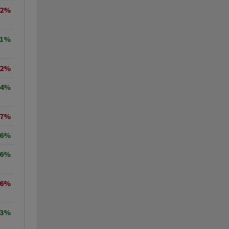
22%
31%
52%
74%
07%
66%
06%
46%
33%