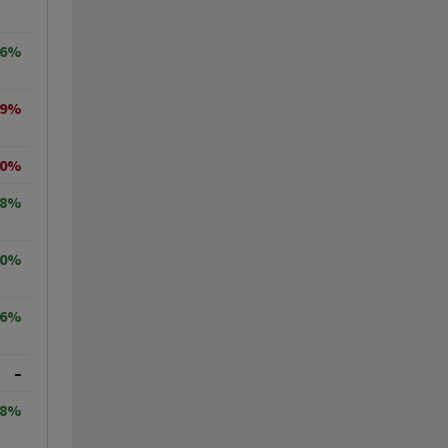
36%
29%
10%
38%
20%
16%
–
38%