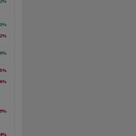
82%
33%
72%
09%
05%
66%
59%
44%