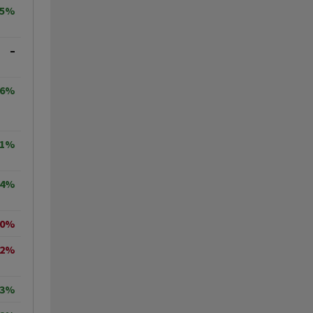
25%
–
26%
31%
84%
10%
52%
83%