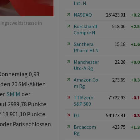
Intl N
NASDAQ
26'423.01
+0.
ingstweidstrasse in
Burckhardt
518.00
+2.
Compre N
Santhera
15.18
+1.
Pharm Hl N
Manchester
22.28
+0.
Utd-A Rg
Donnerstag 0,93
Amazon.Co
273.69
+0.
 den 20 SMI-Aktien
m Rg
Der
SMIM
der
TTMzero
7'722.93
-0.
auf 2989,78 Punkte
S&P 500
 18'901,10 Punkte.
DJ
54'173.41
-0.
oder Paris schlossen
Broadcom
423.75
+1.
Rg