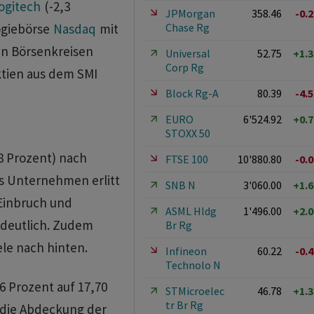
ogitech
(-2,3
JPMorgan
358.46
-0.
Chase Rg
ogiebörse
Nasdaq
mit
in Börsenkreisen
Universal
52.75
+1.
Corp Rg
ktien aus dem SMI
Block Rg-A
80.39
-4.
EURO
6'524.92
+0.
STOXX 50
8 Prozent) nach
FTSE 100
10'880.80
-0.
as Unternehmen erlitt
SNB N
3'060.00
+1.
Einbruch und
ASML Hldg
1'496.00
+2.
 deutlich. Zudem
Br Rg
le nach hinten.
Infineon
60.22
-0.
Technolo N
6 Prozent auf 17,70
STMicroelec
46.78
+1.
tr Br Rg
 die Abdeckung der