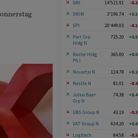
SMI
14'521.91
-0.
Donnerstag
SMIM
3'196.74
+0.
SPI
20'449.03
-0.
Part Grp
725.20
+0.
Hldg N
Roche Hldg
365.00
+0.
PS I
Novartis N
124.78
+0.
Nestle N
81.01
-0.
Julius Baer
74.38
+0.
Grp N
UBS Group N
43.19
-0.
VAT Group N
634.20
+0.
Logitech
84.58
-0.