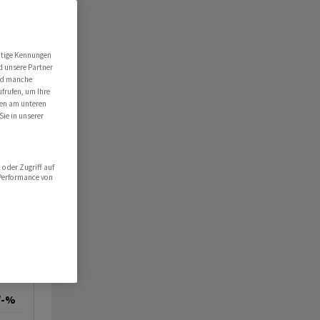
urckhardt sackt ab
utige Kennungen
d unsere Partner
ind manche
ufrufen, um Ihre
ten am unteren
Sie in unserer
oder Zugriff auf
 Performance von
/-%