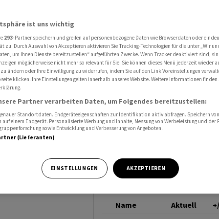
he Erholung - Roche und Partners Group führen Index an - Bankwerte gefragt - B
SMI
atsphäre ist uns wichtig
re
293
-Partner speichern und greifen auf personenbezogene Daten wie Browserdaten oder einde
 zeigt
ät zu. Durch Auswahl von Akzeptieren aktivieren Sie Tracking-Technologien für die unter „Wir un
aten, um Ihnen Dienste bereitzustellen“ aufgeführten Zwecke. Wenn Tracker deaktiviert sind, s
nzeigen möglicherweise nicht mehr so relevant für Sie. Sie können dieses Menü jederzeit wieder a
 - Roche
 zu ändern oder Ihre Einwilligung zu widerrufen, indem Sie auf den Link Voreinstellungen verwal
eite klicken. Ihre Einstellungen gelten innerhalb unseres Website. Weitere Informationen finden 
rklärung.
p führen
nsere Partner verarbeiten Daten, um Folgendes bereitzustellen:
rte
nauer Standortdaten. Endgeräteeigenschaften zur Identifikation aktiv abfragen. Speichern von 
 auf einem Endgerät. Personalisierte Werbung und Inhalte, Messung von Werbeleistung und der
elgruppenforschung sowie Entwicklung und Verbesserung von Angeboten.
artner (Lieferanten)
dt sackt
EINSTELLUNGEN
AKZEPTIEREN
Name
Aktuell
+