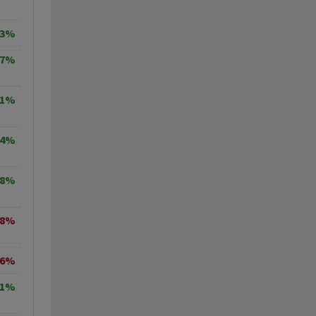
23%
57%
61%
04%
38%
18%
36%
31%