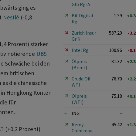
Glb Rg-A
bwärts ging es
Bit Digital
1.39
+0.
ht
Nestlé
(-0,8
Rg
Zurich Insur
587.20
-3.
Gr N
1,4 Prozent) stärker
Intel Rg
100.96
-0.
ativ notierende
UBS
Ölpreis
81.32
+2.
ine Schwäche bei den
(Brent)
lem britischen
Crude Oil
76.70
+2.
es die chinesische
WTI
, in Hongkong Konten
Ölpreis
75.18
+0.
die für
(WTI)
nnten.
–
ING
–
Remy
45.42
+1.
AT
(+0,2 Prozent)
Cointreau