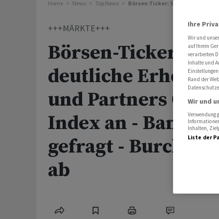
Home
News
Top News
Börsen-Ticker: SMI zeigt deutlic
Ihre Priv
+++MÄRKTE+++
Wir und unse
Börsen-Ticker: SMI
auf Ihrem Ger
verarbeiten D
Inhalte und A
deutliche Erholung
Einstellungen
Rand der Webs
Datenschutze
und Partners Grou
Wir und u
Index an - Bankwe
Verwendung ge
Informationen
Inhalten, Zi
Liste der P
gefragt - Burckhar
ab