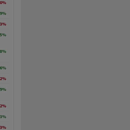
20%
19%
13%
55%
08%
26%
42%
49%
32%
63%
33%