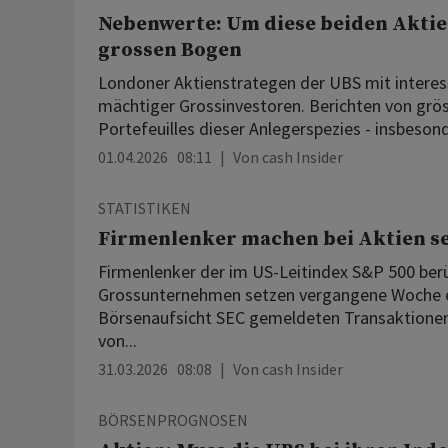
Nebenwerte: Um diese beiden Akti
grossen Bogen
Londoner Aktienstrategen der UBS mit interess
mächtiger Grossinvestoren. Berichten von grö
Portefeuilles dieser Anlegerspezies - insbesonde
01.04.2026 08:11
Von
cash Insider
STATISTIKEN
Firmenlenker machen bei Aktien sel
Firmenlenker der im US-Leitindex S&P 500 ber
Grossunternehmen setzen vergangene Woche ei
Börsenaufsicht SEC gemeldeten Transaktion
von...
31.03.2026 08:08
Von
cash Insider
BÖRSENPROGNOSEN