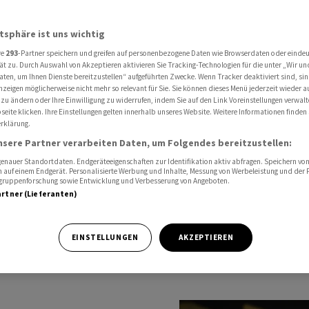
atsphäre ist uns wichtig
re
293
-Partner speichern und greifen auf personenbezogene Daten wie Browserdaten oder einde
ät zu. Durch Auswahl von Akzeptieren aktivieren Sie Tracking-Technologien für die unter „Wir un
aten, um Ihnen Dienste bereitzustellen“ aufgeführten Zwecke. Wenn Tracker deaktiviert sind, s
nzeigen möglicherweise nicht mehr so relevant für Sie. Sie können dieses Menü jederzeit wieder a
Insider Briefing
Kolumne
Invest - Stimmen zum Markt
 zu ändern oder Ihre Einwilligung zu widerrufen, indem Sie auf den Link Voreinstellungen verwal
eite klicken. Ihre Einstellungen gelten innerhalb unseres Website. Weitere Informationen finden 
rklärung.
nsere Partner verarbeiten Daten, um Folgendes bereitzustellen:
nauer Standortdaten. Endgeräteeigenschaften zur Identifikation aktiv abfragen. Speichern von 
 auf einem Endgerät. Personalisierte Werbung und Inhalte, Messung von Werbeleistung und der
elgruppenforschung sowie Entwicklung und Verbesserung von Angeboten.
fing vom cash Insider bringt die letzten Marktnews,
artner (Lieferanten)
en Aktienempfehlungen. Kurz und prägnant.
EINSTELLUNGEN
AKZEPTIEREN