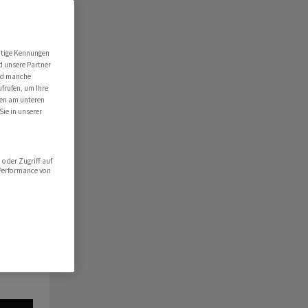
utige Kennungen
d unsere Partner
ind manche
ufrufen, um Ihre
ten am unteren
Sie in unserer
oder Zugriff auf
 Performance von