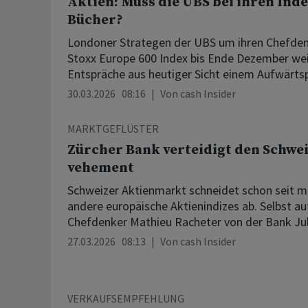
Aktien: Muss die UBS bei ihren Inde
Bücher?
Londoner Strategen der UBS um ihren Chefden
Stoxx Europe 600 Index bis Ende Dezember wei
Entspräche aus heutiger Sicht einem Aufwärtspo
30.03.2026 08:16
Von
cash Insider
MARKTGEFLÜSTER
Zürcher Bank verteidigt den Schwe
vehement
Schweizer Aktienmarkt schneidet schon seit m
andere europäische Aktienindizes ab. Selbst au
Chefdenker Mathieu Racheter von der Bank Juli
27.03.2026 08:13
Von
cash Insider
VERKAUFSEMPFEHLUNG